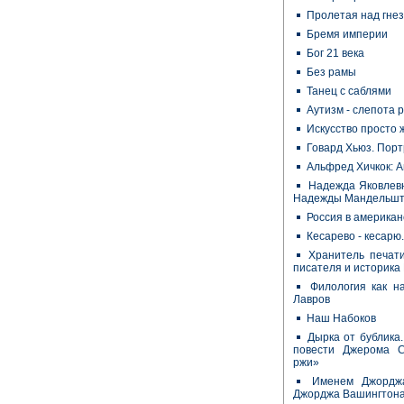
Пролетая над гнез
Бремя империи
Бог 21 века
Без рамы
Танец с саблями
Аутизм - слепота 
Искусство просто 
Говард Хьюз. Пор
Альфред Хичкок: 
Надежда Яковлевн
Надежды Мандельш
Россия в американ
Кесарево - кесарю
Хранитель печати
писателя и историк
Филология как н
Лавров
Наш Набоков
Дырка от бублика.
повести Джерома 
ржи»
Именем Джорджа
Джорджа Вашингтон