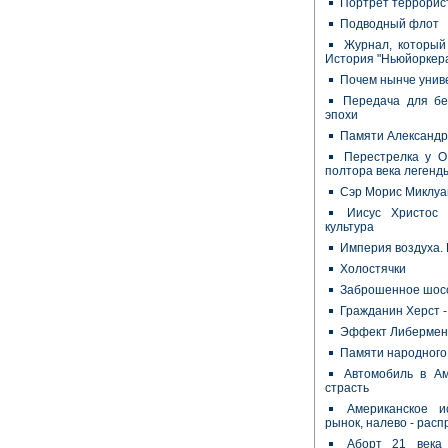
Портрет террорис
Подводный флот
Журнал, который
История "Ньюйоркер
Почем нынче унив
Передача для бе
эпохи
Памяти Александр
Перестрелка у О
полтора века легенд
Сэр Морис Миклуай
Иисус Христос 
культура
Империя воздуха. 
Холостячки
Заброшенное шосс
Гражданин Херст -
Эффект Либермен
Памяти народного
Автомобиль в Ам
страсть
Американское и
рынок, налево - рас
Аборт 21 века