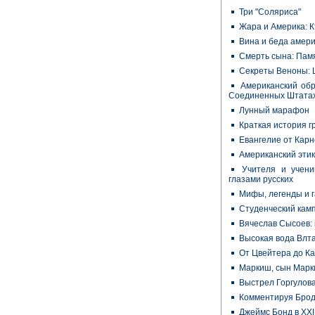
Три "Соляриса"
Жара и Америка: К
Вина и беда амер
Смерть сына: Пам
Секреты Веноны: 
Американский обр
Соединенных Штата
Лунный марафон
Краткая история г
Евангелие от Карн
Американский эти
Учителя и учени
глазами русских
Мифы, легенды и 
Студенческий кам
Вячеслав Сысоев:
Высокая вода Влт
От Цвейтера до К
Маркиш, сын Мар
Выстрел Горгулов
Комментируя Брод
Джеймс Бонд в XXI