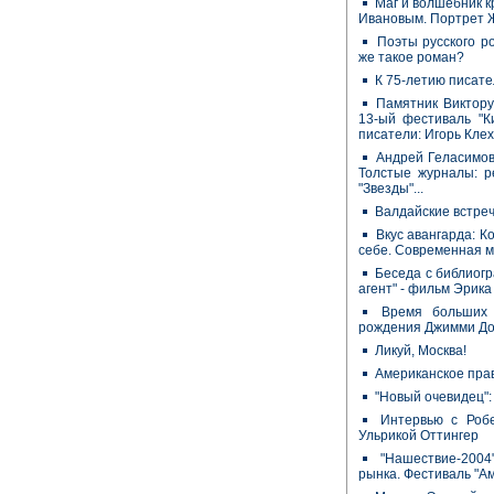
Маг и волшебник к
Ивановым. Портрет 
Поэты русского р
же такое роман?
К 75-летию писат
Памятник Виктору
13-ый фестиваль "К
писатели: Игорь Клех
Андрей Геласимов 
Толстые журналы: р
"Звезды"...
Валдайские встре
Вкус авангарда: К
себе. Современная м
Беседа с библиог
агент" - фильм Эрик
Время больших 
рождения Джимми Д
Ликуй, Москва!
Американское прав
"Новый очевидец"
Интервью с Роб
Ульрикой Оттингер
"Нашествие-2004
рынка. Фестиваль "А