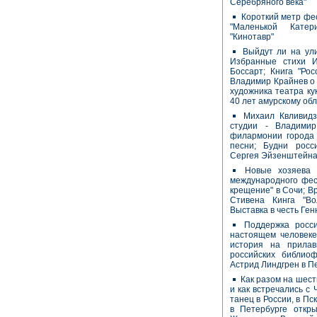
Серебряного века"
Короткий метр фе
"Маленькой Катер
"Кинотавр"
Выйдут ли на ул
Избранные стихи 
Боссарт; Книга "Рос
Владимир Крайнев о 
художника театра к
40 лет амурскому об
Михаил Квливидз
студии - Владими
филармонии города
песни; Будни росс
Сергея Эйзенштейн
Новые хозяева 
международного фес
крещение" в Сочи; 
Стивена Кинга "Во
Выставка в честь Ге
Поддержка росси
настоящем человеке
история на прилав
российских библио
Астрид Линдгрен в П
Как разом на шест
и как встречались с
танец в России, в Пс
в Петербурге откры