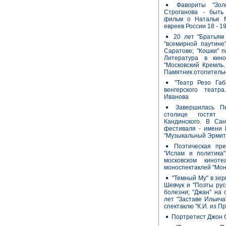
Фавориты "Зол
Строганова - быть
фильм о Наталье М
евреев России 18 - 19
20 лет "Братьям
"всемирной паутине
Саратове; "Кошки" п
Литература в кин
"Московский Кремль.
Памятник отопитель
"Театр Резо Габ
венгерского театр
Иванова
Завершилась П
столице гостят 
Кандинского. В Сан
фестиваля - имени 
"Музыкальный Эрмит
Поэтическая пр
"Ислам и политика"
московском киноте
моноспектаклей "Мон
"Темный Му" в зе
Шевчук и "Поэты рус
болезни; "Джан" на
лет "Заставе Ильича
спектаклю "К.И. из П
Портретист Джон 