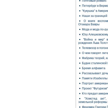
Почтовый романс
Петербург в Верм
"Кукушка" в Амери
Наши за границей
О книге воспом
Отакара Вавры
Мода и мода по-ру
Юзу Алешковскому 
"Война и мир" в
рождения Льва Толст
Телевизор в погон
О чем говорят ли
Фабрика теорий, 
Будни сталинской
Бремя алфавита
Рассказывает доч
Памяти Изабеллы
Портрет американс
Проект "Футуризм"
Кто предал амери
"Хомстед акт"
земельной реформы 
Феномен Грегори 