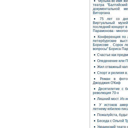
"Музыка во имя жи
театра "Балтийский
документальной м
Виторгана
75 лет со дня
Виртуальный музе
последний концерт в 
Парамонова - многоо
Конференция по а
петербургские выс
Борисове . Сорок ле
вопросы" Бориса Пар
Счастье как предм
Оледенение или По
Жил отважный кап
Спорт и религия в
Роман в фото
Джорджия О'Киф
Десятилетие с б
революция 70-х
Лишний мост. Из 
У истоков амер
летнему юбилею пис
Пожалуйста, будь
Беседа с Ольгой 
Украинский театр 