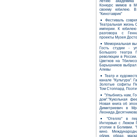
летию академика 
Конкурс мимов в Мо
своему юбилею. В
"Кинотаврик"
Фестиваль совре
Театральная жизнь 
империи. К юбилею
разговора с Генн
проекты Музея Досто
Мемориальная выс
Гость студии - у
Большого театра 
революции в России.
Цветков на Тбилисс
Барышников выбрал 
Алевы
Театр и художест
канале "Культура". Г
Золотые софиты Пе
Том Стоппард. Поэти
"Улыбнись нам, Г
дом"."Кукольная фе
Новая книга об эпох
Димитриевич в Мр
Леонида Десятникова
"Отелло" в пе
Интервью с Люком П
утопии в Боливии. 
кино. Международ
облик, образ, мас