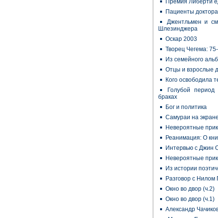
Премия Либерти е
Пациенты доктора
Джентльмен и см
Шлезинджера
Оскар 2003
Творец Чегема: 75
Из семейного аль
Отцы и взрослые 
Кого освободила 
Голубой период
браках
Бог и политика
Самураи на экран
Невероятные прик
Реанимация: О кни
Интервью с Джин 
Невероятные прик
Из истории поэтич
Разговор с Нилом
Окно во двор (ч.2)
Окно во двор (ч.1)
Александр Чачико