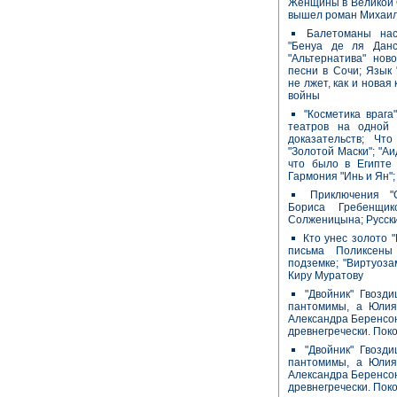
Женщины в Великой О
вышел роман Михаил
Балетоманы нас
"Бенуа де ля Данс
"Альтернатива" нов
песни в Сочи; Язык
не лжет, как и новая
войны
"Косметика врага
театров на одной
доказательств; Чт
"Золотой Маски"; "Аи
что было в Египте
Гармония "Инь и Ян";
Приключения "С
Бориса Гребенщи
Солженицына; Русск
Кто унес золото "
письма Поликсены
подземке; "Виртуоза
Киру Муратову
"Двойник" Гвозд
пантомимы, а Юлия 
Александра Беренсон
древнегречески. Пок
"Двойник" Гвозд
пантомимы, а Юлия 
Александра Беренсон
древнегречески. Пок