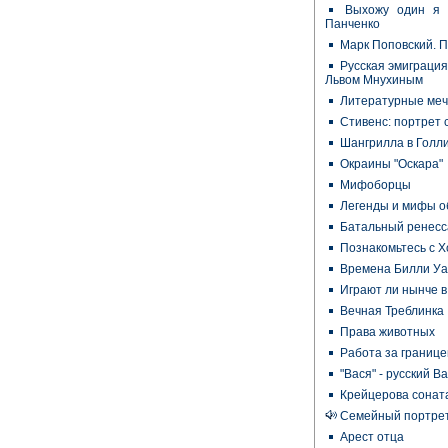
Выхожу один я н
Панченко
Марк Поповский. 
Русская эмиграция
Львом Мнухиным
Литературные мечт
Стивенс: портрет 
Шангрилла в Голл
Окраины "Оскара"
Мифоборцы
Легенды и мифы о
Батальный ренесс
Познакомьтесь с Х
Времена Билли У
Играют ли нынче 
Вечная Треблинка
Права животных
Работа за границе
"Вася" - русский Ва
Крейцерова сонат
Семейный портрет
Арест отца