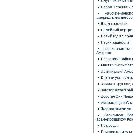
Смутный объект ж
Серая шеренга: Л
Рабочие-моноп
американских докеро
Школа роскоши
Семейный портре
Новый год в Япон
Песня жадности
Продленная мо
Америке
Наркотики: Война
Мистер "Боинг" от
Латинизация Амер
Кто нам устроил р
Химия вокруг нас, 
Заговор аптекарей
Дорогая Энн Ленд
Американцы и Сах
Жертва акмеизма
Записывая Вл
аранжировщиком Кон
Под водой
Римские каникулы