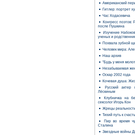
Американский пер
Гитлер: портрет х
Час Ходасевича
Конгресс поэтов: 
после Пушкина
Изучение Набоков
ученых и родственни
Похвала зубной щ
Человек мира: Ал
Наш архив
"Будь у меня молот
Незабываемая жен
Оскар 2002 года
Кочевая душа: Жи
Русский актер
Лёскиным
Клубничка на бе
сексолог Игорь Кон
Жрецы реальност
Тихий путь к счаст
Пир во время ч
Сталина
Звездные войны Д