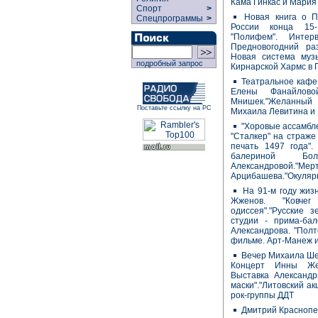
Кама Гинкас и Мария
Спорт
>
Новая книга о П
Спецпрограммы
>
России конца 15-
"Полифем". Интер
Предновогодний ра
Новая система муз
подробный запрос
Кирнарской Хармс в 
Театральное кафе 
Елены Фанайлов
Мнишек."Желанный 
Поставьте ссылку на РС
Михаила Левитина и 
"Хоровые ассамбле
"Сталкер" на страже
печать 1497 года"
балериной Бо
Александровой
Арцибашева."Окуляры
На 91-м году жиз
Жженов. "Ковче
одиссея"."Русские 
студии - прима-ба
Александрова. "Пол
фильме. Арт-Манеж и
Вечер Михаила Шем
Концерт Инны Же
Выставка Александр
маски"."Литовский ак
рок-группы ДДТ
Дмитрий Краснопев