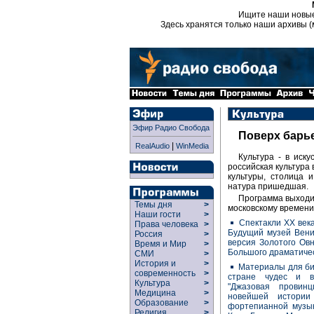
Ищите наши новы
Здесь хранятся только наши архивы (
Эфир Радио Свобода
Поверх барье
|
RealAudio
WinMedia
Культура - в иску
российская культура 
культуры, столица 
натура пришедшая.
Программа выходит
Темы дня
>
московскому времени
Наши гости
>
Спектакли ХХ век
Права человека
>
Будущий музей Вени
Россия
>
версия Золотого Ов
Время и Мир
>
Большого драматичес
СМИ
>
История и
>
Материалы для би
современность
>
стране чудес и в
Культура
>
"Джазовая провин
Медицина
>
новейшей истории
Образование
>
фортепианной музык
Религия
>