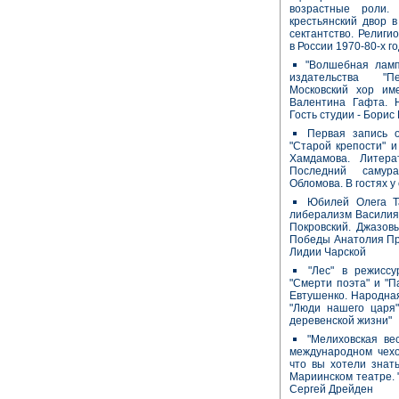
возрастные роли.
крестьянский двор в
сектантство. Религ
в России 1970-80-х го
"Волшебная лампа
издательства "Пе
Московский хор и
Валентина Гафта. Н
Гость студии - Борис
Первая запись о
"Старой крепости" 
Хамдамова. Литер
Последний самур
Обломова. В гостях у
Юбилей Олега Та
либерализм Василия 
Покровский. Джазов
Победы Анатолия Пр
Лидии Чарской
"Лес" в режисс
"Смерти поэта" и "П
Евтушенко. Народная
"Люди нашего царя
деревенской жизни"
"Мелиховская ве
международном чехо
что вы хотели знат
Мариинском театре. "
Сергей Дрейден