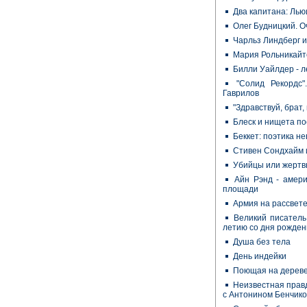
Два капитана: Лью
Олег Будницкий. 
Чарльз Линдберг и
Мария Рольникайте
Билли Уайлдер - л
"Солид Рекордс"
Гаврилов
"Здравствуй, брат,
Блеск и нищета п
Беккет: поэтика н
Стивен Сондхайм 
Убийцы или жертв
Айн Рэнд - амер
площади
Армия на рассвет
Великий писатель,
летию со дня рожден
Душа без тела
День индейки
Поющая на дерев
Неизвестная правд
с Антонином Бенчик