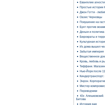
Евангелие агности
Простые истории 
Джон Готти - люби
Оазис Черновцы
Покушение на гас
Бунт против экзам
Деньги и политика
Бюрократы и терр
Культурная истор
Из дома вышел че
Забытая империя
Вещественное док
Кровь, любовь и р
Тиффани. Магазин
Нью-Йорк после 1
Киндертранспорт.
Энрон. Корпорати
Мистер компромис
Переводчики
Юз Алешковский. 
Битова
История рая