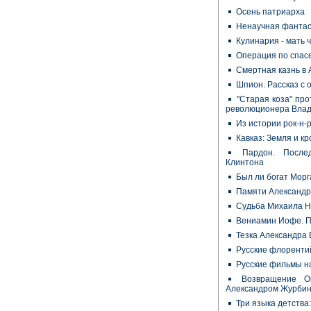
Осень патриарха
Ненаучная фантас
Кулинария - мать 
Операция по спас
Смертная казнь в
Шпион. Рассказ с 
"Старая коза" про
революционера Влад
Из истории рок-н-
Кавказ: Земля и кр
Пардон. После
Клинтона
Был ли богат Морг
Памяти Александр
Судьба Михаила 
Вениамин Иофе. П
Тезка Александра 
Русские флорент
Русские фильмы н
Возвращение О
Александром Журби
Три языка детства