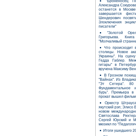
"Броненосец П
Александра Сокуров
останется в Москв
завершается фест
Шендерович посвят
Злоключения энцикл
писатели"
"Золотой Оре
Григорьева. Книг
"Молчаливый странни
Что происходит 
столицы. Новое ак
Украины". На сцен
Гедда Габлер. Меж
гитары" в Петербу
вручена Максиму Вен
В Грозном похищ
"Вайнах". Из Владик
"Эт Сетера". 80
Фундаментальное и
бурь". Премьера в 
прокат вышел фильм
Оркестр Штраус
якутский рэп; Элисо
новом международн
Святослава Рихтера
Сергей Юрский и М
мюзикл по "Педагоги
Итоги ушедшего 2