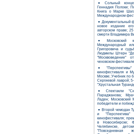
Сольный конц
Геннадия Полоки; По
Книга о Марке Шаг
Международном фест
Документальный ф
новое издание ег
авторском праве; 2
смерти Владимира В
Московский 
Международный ил
Григоровича и судь
Людмилы Штерн "Дов
"Москвоведение" о
чеховском фестивал
"Перспективы
кинофестиваля и Му
Москве; Учебник по 
Сергиевой лаврой; 5
"Хрустальная Туранд
Спектакли "Си
Параджанова; Мра
Ладен; Московский 
победители и побеж
Второй чемодан Ту
и "Перспектива" 
кинофестиваля; пре
в Новосибирске; 
Челябинске, детс
"Повседневная 