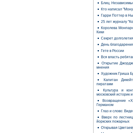
Блиц. Независимы
Кто написал "Мону
Гарри Поттер в Нь
25 лет журналу "К
Королева Монпарн
Кики
Секрет долголетия
День благодарения
Гете в России
Вся власть ребята
Открытие Джордж
мнения
Художник Гриша Б
Капитан Дикей
пиратами
Культура и кон
московский историк и
Возвращение «Х
Германом
Глаз и слово: Вид
Вверх по лестниц
йоркских пожарных
Открывая Цветаев