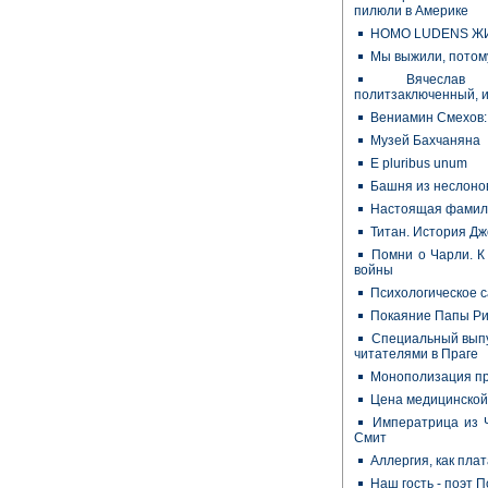
пилюли в Америке
HOMO LUDENS Ж
Мы выжили, потому
Вячеслав
политзаключенный, 
Вениамин Смехов:
Музей Бахчаняна
E pluribus unum
Башня из неслоно
Настоящая фамил
Титан. История Д
Помни о Чарли. К
войны
Психологическое 
Покаяние Папы Ри
Специальный выпу
читателями в Праге
Монополизация п
Цена медицинской
Императрица из Ч
Смит
Аллергия, как плат
Наш гость - поэт 