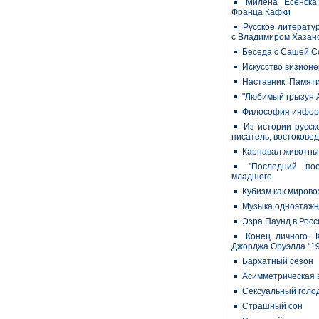
Милена Есенска:
Франца Кафки
Русское литерату
с Владимиром Хазан
Беседа с Сашей С
Искусство визионе
Наставник: Памят
"Любимый грызун А
Философия инфор
Из истории русск
писатель, востоковед
Карнавал животны
"Последний по
младшего
Кубизм как миров
Музыка одноэтажн
Эзра Паунд в Росс
Конец личного. 
Джорджа Оруэлла "19
Бархатный сезон
Асимметрическая 
Сексуальный голод
Страшный сон