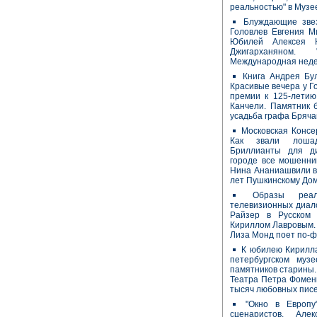
реальностью" в Музе
Блуждающие зве
Головлев Евгения М
Юбилей Алексея К
Джигарханяном.
Международная неде
Книга Андрея Бул
Красивые вечера у Го
премии к 125-летию
Канчели. Памятник б
усадьба графа Бряч
Московская Консе
Как звали лошад
Бриллианты для д
городе все мошенни
Нина Ананиашвили в
лет Пушкинскому До
Образы реа
телевизионных диал
Райзер в Русском
Кириллом Лавровым.
Лиза Монд поет по-ф
К юбилею Кирилла
петербургском муз
памятников старины.
Театра Петра Фомен
тысяч любовных пис
"Окно в Европу
сценаристов. Але