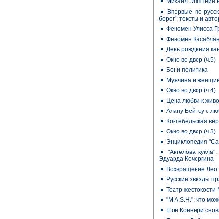
Михаил Эпштейн в
Впервые по-русск
берег": тексты и авт
Феномен Улисса Г
Феномен Касаблан
День рождения ка
Окно во двор (ч.5)
Бог и политика
Мужчина и женщи
Окно во двор (ч.4)
Цена любви к жив
Алану Бейтсу с л
Коктебельская ве
Окно во двор (ч.3)
Энциклопедия "Са
"Ангелова кукла"
Эдуарда Кочергина
Возвращение Лео
Русские звезды п
Театр жестокости
"M.A.S.H.": что мо
Шон Коннери снов