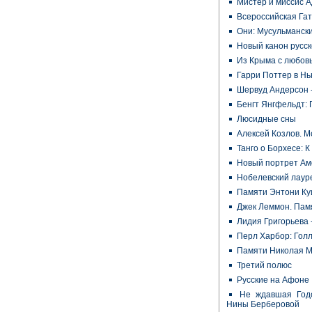
Мистер и миссис 
Всероссийская Га
Они: Мусульманск
Новый канон русс
Из Крыма с любов
Гарри Поттер в Нь
Шервуд Андерсон 
Бенгт Янгфельдт: 
Люсидные сны
Алексей Козлов. М
Танго о Борхесе: 
Новый портрет Ам
Нобелевский лаур
Памяти Энтони Ку
Джек Леммон. Пам
Лидия Григорьева 
Перл Харбор: Голл
Памяти Николая 
Третий полюс
Русские на Афоне
Не ждавшая Год
Нины Берберовой