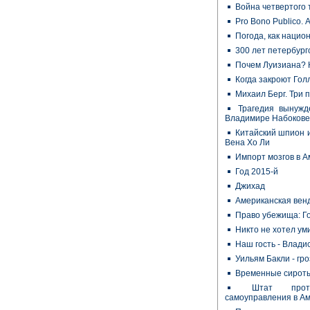
Война четвертого 
Pro Bono Publico.
Погода, как нацио
300 лет петербург
Почем Луизиана? 
Когда закроют Гол
Михаил Берг. Три 
Трагедия вынужд
Владимире Набокове
Китайский шпион 
Вена Хо Ли
Импорт мозгов в А
Год 2015-й
Джихад
Американская венд
Право убежища: Го
Никто не хотел ум
Наш гость - Влади
Уильям Бакли - гр
Временные сирот
Штат прот
самоуправления в А