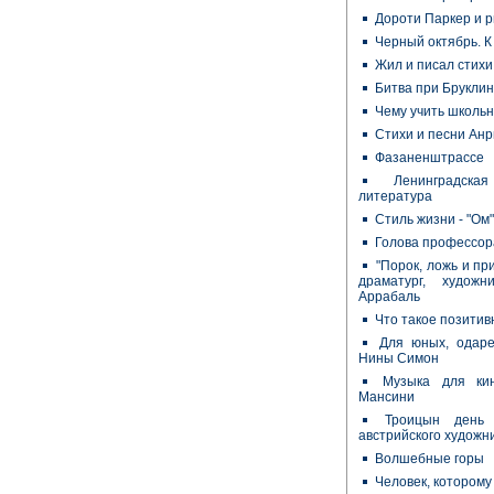
Дороти Паркер и р
Черный октябрь. К
Жил и писал стихи
Битва при Бруклин
Чему учить школьн
Стихи и песни Анр
Фазаненштрассе
Ленинградска
литература
Стиль жизни - "Ом
Голова профессор
"Порок, ложь и пр
драматург, худож
Аррабаль
Что такое позити
Для юных, одар
Нины Симон
Музыка для ки
Мансини
Троицын день 
австрийского художн
Волшебные горы
Человек, которому