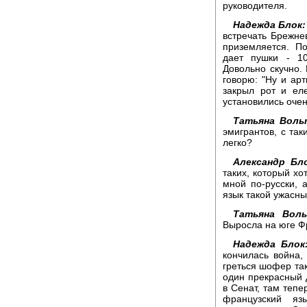
руководителя.
Надежда Блок:
встречать Брежне
приземляется. П
дает пушки - 10
Довольно скучно. 
говорю: "Ну и ар
закрыл рот и ел
установились оче
Татьяна Воль
эмигрантов, с так
легко?
Александр Бло
таких, который хо
мной по-русски, 
язык такой ужасны
Татьяна Воль
Выросла на юге Ф
Надежда Блок
кончилась война,
греться шофер так
один прекрасный 
в Сенат, там теп
французский яз