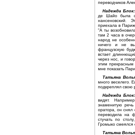
переводчиков Але
Надежда Блок:
де Шайо была с
нансеновский. 
приехала в Париж
"А ты возобновил
там 2 часа в оче
народ не особенн
ничего и не вы
французскую будк
встает длиннющий
через нос, и гово
этим прекрасным 
мне показать Пари
Татьяна Воль
много веселего. Е
подкреплял свою р
Надежда Блок
видят. Наприме
знаменитую речь
оратора, он снял 
переводила на ф
стучать по стол
Громыко смеялся 
Татьяна Вольт