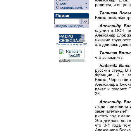
Спорт
>
родился, и он ре
Спецпрограммы
>
Татьяна Воль
Блока немалые тр
Александр Бло
подробный запрос
служил в ООН, по
Александр Блок же
никаких трудност
это длилось довол
Поставьте ссылку на РС
Татьяна Воль
что вспомнить.
Надежда Блок:
русский стенд. В 
Франции. И я за
Блока. Через три 
Александра Блока
пакет и говорит: 
26.
Александр Бло
люди приходили и
замечательные!".
писать под имене
Это длилось довол
что 3-4 года то
Александра Блока