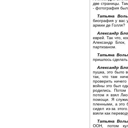
две страницы. Та
- фотография был
Татьяна Воль
биография у вас у
армии де Голля?
Александр Бло
еврей. Так что, 
Александр Блок,
партизаном.
Татьяна Воль
пришлось сделать
Александр Бло
пушка, это было в
так, что там нич
проверить ничего
войны это был од
родились. Потом
потом я взял Лио
помощи. Я служи
пленными, а это 
сидел из-за этог
взяли как перевод
Татьяна Воль
ООН, потом ку