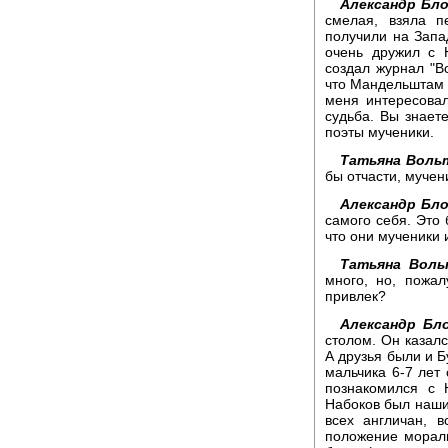
Александр Бло
смелая, взяла 
получили на Запа
очень дружил с 
создал журнал "В
что Мандельштам п
меня интересовал
судьба. Вы знает
поэты мученики.
Татьяна Воль
бы отчасти, мучен
Александр Бло
самого себя. Это 
что они мученики 
Татьяна Воль
много, но, пожал
привлек?
Александр Бло
столом. Он казалс
А друзья были и Б
мальчика 6-7 лет 
познакомился с 
Набоков был наши
всех англичан, 
положение морал