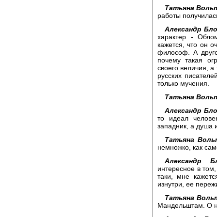
Татьяна Вольт
работы получилас
Александр Бло
характер - Обло
кажется, что он о
философ. А друго
почему такая ог
своего величия, а
русских писателей
только мучения.
Татьяна Вольт
Александр Бло
то идеал челове
западник, а душа и
Татьяна Воль
немножко, как сам
Александр Бл
интересное в том,
таки, мне кажетс
изнутри, ее пережи
Татьяна Воль
Мандельштам. О н