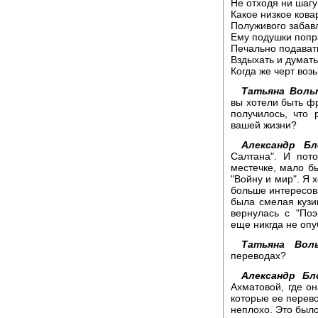
Не отходя ни шагу
Какое низкое кова
Полуживого забав
Ему подушки попр
Печально подавать
Вздыхать и думать
Когда же черт возь
Татьяна Воль
вы хотели быть фр
получилось, что 
вашей жизни?
Александр Бл
Салтана". И пот
местечке, мало б
"Войну и мир". Я 
больше интересова
была смелая кузи
вернулась с "Поэ
еще никгда не опу
Татьяна Воль
переводах?
Александр Бл
Ахматовой, где он
которые ее перево
неплохо. Это было