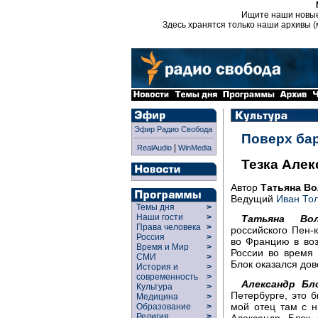
Ищите наши новы
Здесь хранятся только наши архивы (
Эфир Радио Свобода
Поверх ба
|
RealAudio
WinMedia
Тезка Алек
Автор
Татьяна Во
Ведущий
Иван То
Темы дня
>
Наши гости
>
Татьяна Вол
Права человека
>
российского Пен-
Россия
>
во Францию в воз
Время и Мир
>
России во время
СМИ
>
Блок оказался дов
История и
>
современность
>
Александр Бл
Культура
>
Петербурге, это 
Медицина
>
мой отец там с н
Образование
>
Религия
>
Александр Блок 