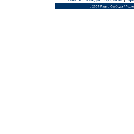
Новости
Темы дня
Программы
Эфи
|
|
|
c 2004 Радио Свобода / Ради