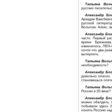
Татьяна Воль
русских писательс
Александр Бло
Аркадии Ваксберге
русской литерату
Вольтска: Алекс, 
Александр Бло
часто. Первый ра
время Брежнева
изменилось, ПЕН-к
почти что два раз
вытерпеть.
Татьяна Воль
необходимость?
Александр Бло
довольно опасно, 
становишься опять
Татьяна Воль
России в 20 веке?
Александр Бло
можно обалдеть, 
побывали здесь 2
понять Россию надо