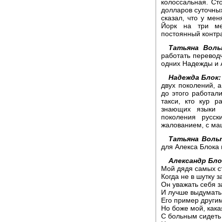
колоссальная. Сто
долларов суточны
сказал, что у мен
Йорк на три ме
постоянный контра
Татьяна Воль
работать перевод
одних Надежды и 
Надежда Блок:
двух поколений, а
до этого работал
такси, кто кур р
знающих языки 
поколения русс
жалованием, с маш
Татьяна Воль
для Алекса Блока 
Александр Бло
Мой дядя самых с
Когда не в шутку з
Он уважать себя з
И лучше выдумать 
Его пример другим
Но боже мой, кака
С больным сидеть 