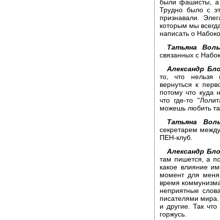
были фашисты, а
Трудно было с эт
признавали. Элег
которым мы всегда
написать о Набоко
Татьяна Воль
связанных с Набок
Александр Бло
то, что нельзя 
вернуться к пер
потому что куда 
что где-то "Лоли
можешь любить так
Татьяна Воль
секретарем между
ПЕН-клуб.
Александр Бло
там пишется, а по
какое влияние им
момент для меня,
время коммунизма 
неприятные слова
писателями мира. 
и другие. Так что
горжусь.