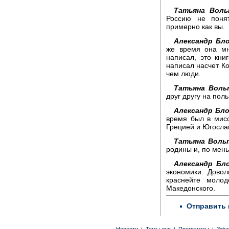
Татьяна Воль
Россию не поня
примерно как вы.
Александр Бло
же время она мн
написал, это кни
написал насчет Ко
чем люди.
Татьяна Воль
друг другу на пол
Александр Бло
время был в мис
Грецией и Югослав
Татьяна Воль
родины и, по мень
Александр Бло
экономики. Довол
краснейте моло
Македонского.
Отправить 