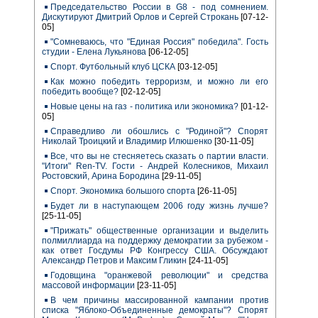
Председательство России в G8 - под сомнением.
Дискутируют Дмитрий Орлов и Сергей Строкань
[07-12-
05]
"Сомневаюсь, что "Единая Россия" победила". Гость
студии - Елена Лукьянова
[06-12-05]
Спорт. Футбольный клуб ЦСКА
[03-12-05]
Как можно победить терроризм, и можно ли его
победить вообще?
[02-12-05]
Новые цены на газ - политика или экономика?
[01-12-
05]
Справедливо ли обошлись с "Родиной"? Спорят
Николай Троицкий и Владимир Илюшенко
[30-11-05]
Все, что вы не стесняетесь сказать о партии власти.
"Итоги" Ren-TV. Гости - Андрей Колесников, Михаил
Ростовский, Арина Бородина
[29-11-05]
Спорт. Экономика большого спорта
[26-11-05]
Будет ли в наступающем 2006 году жизнь лучше?
[25-11-05]
"Прижать" общественные организации и выделить
полмиллиарда на поддержку демократии за рубежом -
как ответ Госдумы РФ Конгрессу США. Обсуждают
Александр Петров и Максим Гликин
[24-11-05]
Годовщина "оранжевой революции" и средства
массовой информации
[23-11-05]
В чем причины массированной кампании против
списка "Яблоко-Объединенные демократы"? Спорят