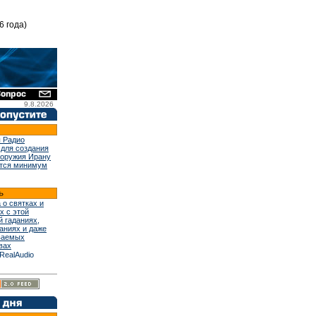
6 года)
9.8.2026
 Радио
 для создания
 оружия Ирану
тся минимум
 о святках и
х с этой
й гаданиях,
аниях и даже
ваемых
вах
RealAudio