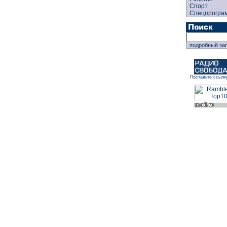
Спорт
Спецпрогра
подробный за
Поставьте ссылк