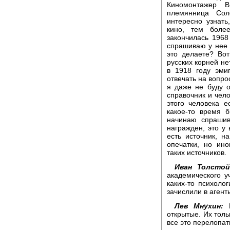
Киномонтажер В
племянница Со
интересно узнать
кино, тем боле
закончилась 1968
спрашиваю у нее п
это делаете? Вот
русских корней не
в 1918 году эми
отвечать на вопрос
я даже не буду о
справочник и чело
этого человека е
какое-то время 
начинаю спрашив
награжден, это у 
есть источник, н
опечатки, но ин
таких источников.
Иван Толстой
академического у
каких-то психоло
зачислили в агент
Лев Мнухин:
Н
открытые. Их толь
все это перелопат