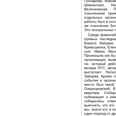
Гончарова, Маков
Шиманская, Ни
Величковская. 
поколением преж
отдельных орган
работы был в осн
же поколение бол
Это театральные п
Среди фамилий,
прямых наследни
Бориса Зайцева.
Кривошеина. Елен
сын Ивана Васи
Произошла как бы
организации, выз
пи, который дей
вечера НТС, вечер
выступает Ната
Зайцева. Кроме т
события и органи
место. Был такой 
Озерецковский. В
квартире. Собир
публикация о не
собирались отме
выяснить, что это
мы, внеся его в н
один период от др