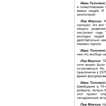
Иван Толстой:
и пожелтевшими г
живых людей. И т
кипяточком!
Лев Мнухин:
Но
напишет, это все 
общего развити
наступают годы 
молодых людей 
действительно жи
никаких оценок.
Иван Толстой
чем это вообще с
Лев Мнухин:
75
хотя можно было 
остановиться. Но,
практически к 197
время фигурировал
Иван Толстой
Швейцарии в 75-
выбрали, вопрос 
этот проект о
сегодняшнюю встр
Лев Мнухин:
На