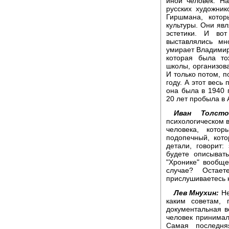
иной человек. Н
русских художни
Гиршмана, кото
культуры. Они яв
эстетики. И во
выставлялись мн
умирает Владимир 
которая была т
школы, организов
И только потом, п
году. А этот весь
она была в 1940 
20 лет пробыла в 
Иван Толсто
психологическом 
человека, кото
подопечный, кото
детали, говорит
будете описыват
"Хронике" вообще
случае? Остае
прислушиваетесь 
Лев Мнухин:
Не
каким советам, 
документальная ве
человек принимал
Самая последня