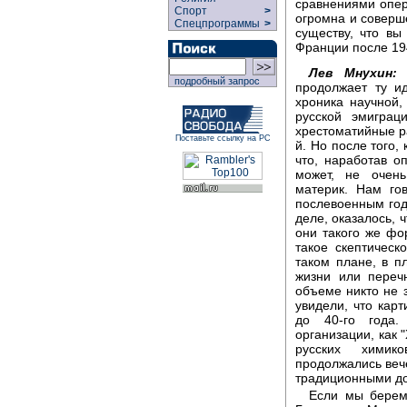
сравнениями опери
Спорт
>
огромна и соверш
Спецпрограммы
>
существу, что вы
Франции после 19
Лев Мнухин:
М
подробный запрос
продолжает ту и
хроника научной,
русской эмигра
хрестоматийные ра
Поставьте ссылку на РС
й. Но после того,
что, наработав 
может, не очень
материк. Нам го
послевоенным года
деле, оказалось, 
они такого же фо
такое скептичес
таком плане, в п
жизни или переч
объеме никто не з
увидели, что карт
до 40-го года.
организации, как 
русских химико
продолжались веч
традиционными до
Если мы берем