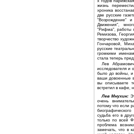
х годов парижская
жизнь перемести
хроника восстана
две русские газет
"Возрождение" и
Движения", мног
"Рифма", работы 
Ремизова, Георги
творчество худож
Гончаровой, Мих
русские театраль
громкими именам
стала теперь пре
Лев Абрамович
исследователя и о
было до войны, и
ваши довоенные в
вы описываете т
встретил в кафе, 
Лев Мнухин:
Эт
очень вниматель
потому что если р
биографического
судьба его в дру
только по всей Ф
проблема возник
замечать, что в к