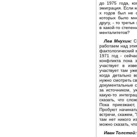
до 1975 года, ко
эмиграция. Если к
х годов был не 
которых было мно
другу, - то треть
в какой-то степен
менталитетов?
Лев Мнухин:
Се
работаем над этим
фактологический м
1971 год - сейч
конфликта пока 
участвует в из
участвует там уже
когда детально в
нужно смотреть св
документальные с
за источником, у
какую-то интегр
сказать, что сл
Пока приезжают,
Пробуют начинать
встречи, скажем, 
там нет никого и
можно сказать, что
Иван Толстой: