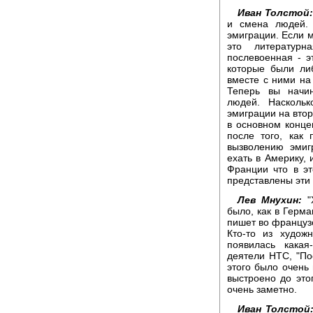
Иван Толстой
и смена людей. 
эмиграции. Если 
это литературн
послевоенная - э
которые были ли
вместе с ними на
Теперь вы начин
людей. Насколь
эмиграции на вто
в основном конце
после того, как 
вызволению эмиг
ехать в Америку, 
Франции что в э
представлены эти
Лев Мнухин:
"Х
было, как в Герм
пишет во французс
Кто-то из худож
появилась кака
деятели НТС, "Пос
этого было очень
выстроено до это
очень заметно.
Иван Толстой