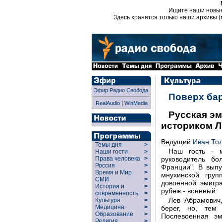
Ищите наши новы
Здесь хранятся только наши архивы (
Эфир Радио Свобода
Поверх ба
|
RealAudio
WinMedia
Русская эм
историком 
Ведущий
Иван То
Темы дня
>
Наш гость - м
Наши гости
>
руководитель бо
Права человека
>
Россия
>
Франции". В вып
Время и Мир
>
мнухинской гру
СМИ
>
довоенной эмигра
История и
>
рубеж - военный.
современность
>
Лев Абрамович
Культура
>
Медицина
>
берег, но, тем
Образование
>
Послевоенная э
Религия
>