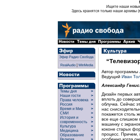
Ищите наши новы
Здесь хранятся только наши архивы (
Эфир Радио Свобода
“Телевизор
|
RealAudio
WinMedia
Автор программы
Ведущий
Иван То
Александр Генис
Темы дня
>
Дизайн первых ав
Наши гости
>
вплоть до соверш
Права человека
>
облучка. Сейчас 
Россия
>
нас снисходитель
Время и Мир
>
СМИ
>
покажется столь 
История и
>
все еще слишком
современность
>
машинку с экраном
Культура
>
коконе старых фо
Медицина
>
процесс. Причем, в
Образование
>
особенно когда они
Религия
>