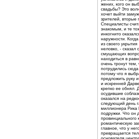
жених, кого он вы
свадьбы? Это волн
хочет выйти заму
зрителей, вторые 
Специалисты счита
знакомым, и те т
инкогнито оказал
наружности. Когд
из своего укрытия
неловко, - сказал
смущающих вопрос
находиться в равн
очень тронут тем,
потрудились сюда 
потому что я выбр
предложить руку и
и искренней Дарве
крепко ее обнял.
осудившие соблаз
оказался на редко
следующий день га
миллионера Рика 
подружки. Что он 
провинциального 
романтическую заг
главное, что у нег
превращается теле
основателя центра