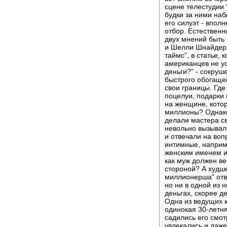
сцене телестудии 
будки за ними наб
его силуэт - впол
отбор. Естественно
двух мнений быть 
и Шелли Шнайдер 
таймс”, в статье, 
американцев не у
деньги?” - сокруш
быстрого обогащен
свои границы. Где
поцелуи, подарки
на женщине, котор
миллионы? Однако
делали мастера с
невольно вызывали
и отвечали на воп
интимные, наприме
женским именем и
как муж должен ве
стороной? А худш
миллионерша” отве
но ни в одной из 
деньгах, скорее де
Одна из ведущих 
одинокая 30-летня
садились его смо
увлекались и даже