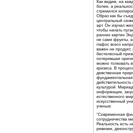
Как видим, на каж
более, а реальнос
стремился копиров
Образ как бы съед
центральный сюже
арт. Он изучал жи
чтобы начать пуга
ранних картин Эн
не сами фрукты, а
пафос всего напр
важен не продукт,
бестелесный приз
потерявшая оригин
можно толковать 
кризиса. В процес
девственная приро
фундаментальная,
действительность
культурой. Мириа
информации, загр
естественного ми
искусственный уни
ученые:
“Современная фил
сотрудничества м
Реальность есть н
ревизии, деконстр