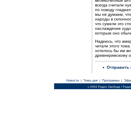
великолепный ан
всегда считали н
по поводу гладиат
мы не думаем, чт
народы в склоннос
что сумели это ст
наслаждение худож
которым оно обыч
Надеюсь, что аме
читали этого тома
хотелось бы им в
древнеримскому о
Отправить 
Новости
Темы дня
Программы
Эфи
|
|
|
c 2004 Радио Свобода / Ради