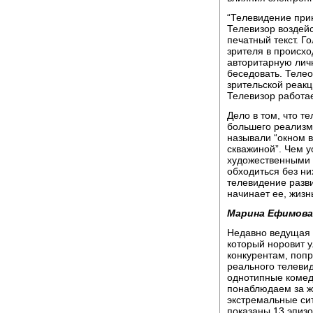
“Телевидение прин
Телевизор воздейс
печатный текст. Г
зрителя в происх
авторитарную личн
беседовать. Телео
зрительской реакц
Телевизор работае
Дело в том, что т
большего реализма
называли “окном в
скважиной”. Чем 
художественными 
обходиться без ни
телевидение разви
начинает ее, жизнь
Марина Ефимова
Недавно ведущая 
который норовит ул
конкурентам, поп
реального телеви
однотипные комед
понаблюдаем за ж
экстремальные си
показаны 13 эпизо