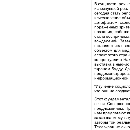
В сущности, речь 
исчезнувшей реал
сегодня стать ре
исчезновение объе
артефактом, сконс
пораженных зрите
познания, собстве
стала воспринима
вожделений. Завед
оставляет человек
объектом для мед
аспект этого стра
концептуалист Нам
выставка в нью-йо
экраном Будду. Д
продемонстрирова
информационной 
“Изучение социол
что они не создаю
Этот фундаменталь
связи. Совершенн
предложением. Пр
нам предлагают ли
заказываем музык
авторы той реальн
Телеэкран не окно