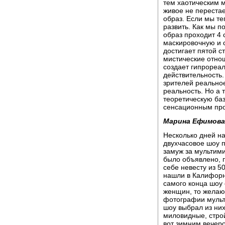
тем хаотическим м
живое не перестае
образ. Если мы те
развить. Как мы п
образ проходит 4 
маскировочную и 
достигает пятой ст
мистические отно
создает гипрореа
действительность.
зрителей реальное
реальность. Но а 
теоретическую баз
сенсационным про
Марина Ефимова
Несколько дней н
двухчасовое шоу 
замуж за мультими
было объявлено, 
себе невесту из 
нашли в Калифорни
самого конца шоу 
женщин, то желаю
фотографии мульт
шоу выбрал из них 
миловидные, стро
вот зимним вечер