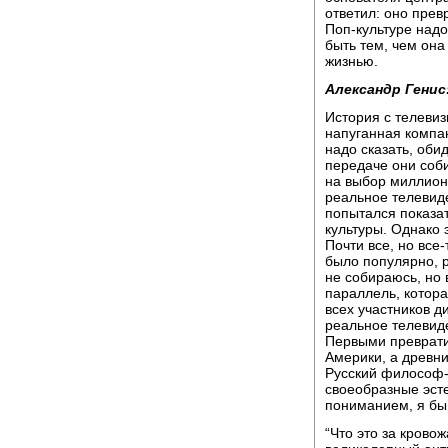
ответил: оно прев
Поп-культуре надо
быть тем, чем она
жизнью.
Александр Генис
История с телевиз
напуганная компан
надо сказать, оби
передаче они соб
на выбор миллионе
реальное телевиде
попытался показат
культуры. Однако 
Почти все, но все-
было популярно, 
не собираюсь, но 
параллель, котор
всех участников д
реальное телевиде
Первыми преврати
Америки, а древн
Русский философ-
своеобразные эст
пониманием, я бы 
“Что это за кровож