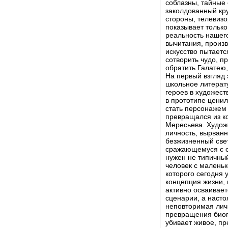
соблазны, тайные 
заколдованный кру
стороны, телевизо
показывает только
реальность нашего
вычитания, произв
искусство пытаетс
сотворить чудо, п
обратить Галатею,
На первый взгляд 
школьное литерат
героев в художест
в прототипе ценил
стать персонажем 
превращался из к
Мересьева. Худож
личность, вырванн
безжизненный свет
сражающемуся с с
нужен не типичны
человек с маленьк
которого сегодня 
концепция жизни,
активно осваивает
сценарии, а наст
неповторимая лич
превращения биог
убивает живое, пр