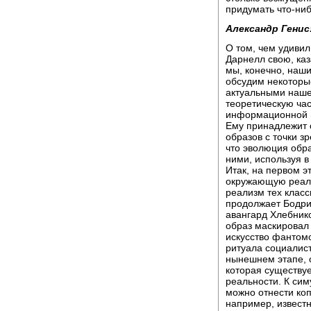
придумать что-ниб
Александр Генис
О том, чем удиви
Дарнелл свою, ка
мы, конечно, наши
обсудим некоторы
актуальными наше
теоретическую час
информационной 
Ему принадлежит 
образов с точки з
что эволюция обра
ними, используя в
Итак, на первом э
окружающую реальн
реализм тех класс
продолжает Бодри
авангард Хлебник
образ маскировал 
искусство фантомо
ритуала социалист
нынешнем этапе, о
которая существуе
реальности. К си
можно отнести ко
например, извест