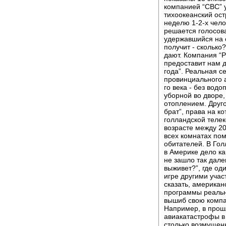
компанией “СВС” 
тихоокеанский ост
неделю 1-2-х чело
решается голосов
удержавшийся на 
получит - сколько
дают. Компания “
предоставит нам д
года”. Реальная 
провинциального а
го века - без вод
уборной во дворе,
отоплением. Друг
брат”, права на к
голландской телек
возрасте между 20
всех комнатах п
обитателей. В Гол
в Америке дело ка
не зашло так дале
выживет?”, где од
игре другими учас
сказать, америка
программы реально
вышиб свою компан
Например, в прош
авиакатастрофы в
столько возмущенн