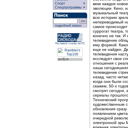
веке каждое новое
Спорт
>
Спецпрограммы
>
эволюции. Кино, 
музыкальный теат
всю историю зрел
непереводимый на 
подробный запрос
самое происходит 
суррогат театра, 
конечно не так. И
телевидение обла
Поставьте ссылку на РС
ему формой. Какой
еще не найден. Де
телевидения насту
исследует свои сп
отношения с реал
наша сегодняшняя
телевидение стрем
назад, часто чита
когда они были с
скажем, 50-х годо
смотрят сегодня, 
сериалы прошлого,
Технический прогр
художественным с
обновления сразу 
появлением цвета
очередной революц
электронной эры 
влияния электрон