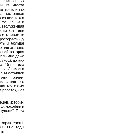
, оставленных
ийных билета
ть, что и так
ла настоящая
 из нее текла
 газ. Кошка и
а заслуженная
еты, хотя они
леть какие-то
фотографии, у
уть. И больше
ждали это еще
ковой, которая
лем (мне даже
 уход), до них
а 15-го года
я и Лакисова
 они оставили
учки, причем,
то сняли все
аняться своим
з розеток, без
цов, историк,
й философии и
тупени". Пока
 характерен в
80-90-е годы
ти.