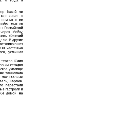
а. И тогда я
ер. Какой же
-кирпичная, с
 помнит о ее
 любил мыться
нт Российской
через Мойку,
ковь. Женский
елю. В другие
 потягивающих
 Он частенько
тся, услышав
о театра Юлия
торым сегодня
еское училище
оне танцевала
е масштабные
зель, Кармен.
то перестали
ые гастроли и
ебе домой, на