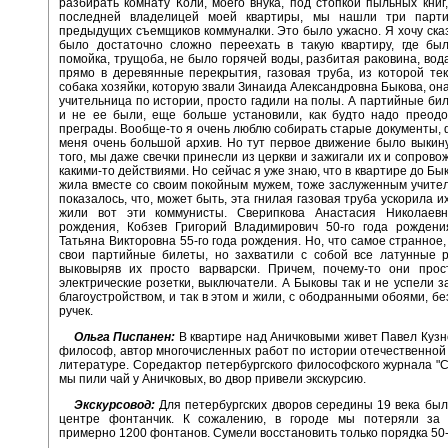
разбирать комнату Коли, моего внука, под стопкой пыльных книг
последней владелицей моей квартиры, мы нашли три парт
предыдущих съемщиков коммуналки. Это было ужасно. Я хочу сказа
было достаточно сложно переехать в такую квартиру, где бы
помойка, трущоба, не было горячей воды, разбитая раковина, вода
прямо в деревянные перекрытия, газовая труба, из которой тек
собака хозяйки, которую звали Зинаида Александровна Быкова, он
учительница по истории, просто гадили на полы. А партийные бил
и не ее были, еще больше установили, как будто надо преодо
преграды. Вообще-то я очень люблю собирать старые документы, 
меня очень большой архив. Но тут первое движение было выкин
того, мы даже свечки принесли из церкви и зажигали их и сопрово
какими-то действиями. Но сейчас я уже знаю, что в квартире до Бы
жила вместе со своим покойным мужем, тоже заслуженным учите
показалось, что, может быть, эта гнилая газовая труба ускорила их
жили вот эти коммунисты. Сверипкова Анастасия Николаевн
рождения, Кобзев Григорий Владимирович 50-го года рождени
Татьяна Викторовна 55-го года рождения. Но, что самое странное,
свои партийные билеты, но захватили с собой все латунные р
выковыряв их просто варварски. Причем, почему-то они прос
электрические розетки, выключатели. А Быковы так и не успели з
благоустройством, и так в этом и жили, с ободранными обоями, бе
ручек.
Ольга Писпанен:
В квартире над Аничковыми живет Павел Кузне
философ, автор многочисленных работ по истории отечественно
литературе. Соредактор петербургского философского журнала "С
мы пили чай у Аничковых, во двор привели экскурсию.
Экскурсовод:
Для петербургских дворов середины 19 века был
центре фонтанчик. К сожалению, в городе мы потеряли за 
примерно 1200 фонтанов. Сумели восстановить только порядка 50-