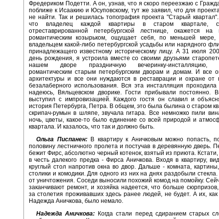
Фредериком Подетти. А он, узнав, что я скоро переезжаю с Гражда
поближе к Исаакию и Юсуповскому, тут же заявил, что для проект
не найти. Так и решилась топография проекта "Старый квартал".
что владелец каждой квартиры в старом квартале, с
отреставрированной петербургской лестнице, окажется на
романтическим козырьком, ощущает себя, по меньшей мере,
владельцем какой-либо петербургской усадьбы или нарядного флиг
принадлежащего известному историческому лицу. А 31 июля 200
день рождения, я устроила вместе со своими друзьями старопе
нашем дворе праздничную вечеринку-инсталляцию, п
романтическим старым петербургским дворам и домам. И все о
архитектуры и все они нуждаются в реставрации и охране от 
безалаберного использования. Вся эта инсталляция проходила
надеюсь, Вяльцевском дворике. Гости прибывали постоянно. В
выступил с импровизацией. Каждого гостя он славил и объясн
история Петербурга, Петра. В общем, это была былина о старом кв
скрипач-румын в шляпе, звучала гитара. Все немножко пили ви
ночь, цветы, какое-то было единение со всей природой и атмос
квартала. И казалось, что так и должно быть.
Ольга Писпанен:
В квартиру к Аничковым можно попасть, п
половину лестничного пролета и постучав в деревянную дверь. П
бежит Фирс, абсолютно черный котенок, взятый из приюта. Кстати,
в честь далекого предка - Фирса Аничкова. Входя в квартиру, в
круглый стол напротив окна во двор. Дальше - комната, картины
столики и комодики. Для одного из них на днях раздобыли стекла.
от уничтожения. Соседи выносили похожий комод на помойку. Сейч
заканчивают ремонт, и хозяйка надеется, что больше сюрпризов
за столетия проживавших здесь ранее людей, не будет. А их, как
Надежда Аничкова, было немало.
Надежда Аничкова:
Когда стали перед сдиранием старых сл