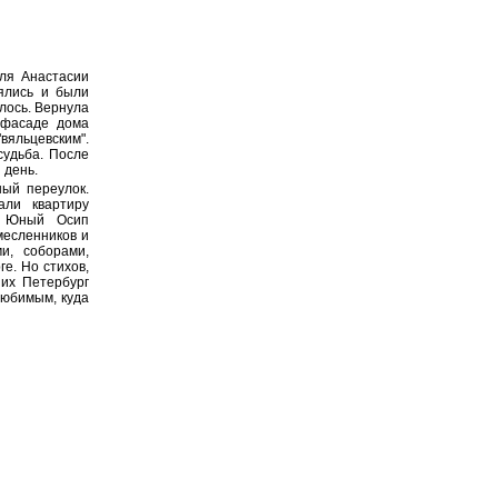
ля Анастасии
ялись и были
лось. Вернула
 фасаде дома
вяльцевским".
судьба. После
 день.
ный переулок.
али квартиру
. Юный Осип
месленников и
и, соборами,
е. Но стихов,
них Петербург
любимым, куда