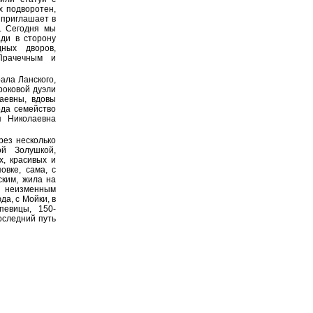
х подворотен,
 приглашает в
у. Сегодня мы
ди в сторону
ных дворов,
Прачечным и
рала Ланского,
роковой дуэли
аевны, вдовы
ода семейство
я Николаевна
рез несколько
ой Золушкой,
х, красивых и
вке, сама, с
ским, жила на
с неизменным
а, с Мойки, в
певицы, 150-
оследний путь