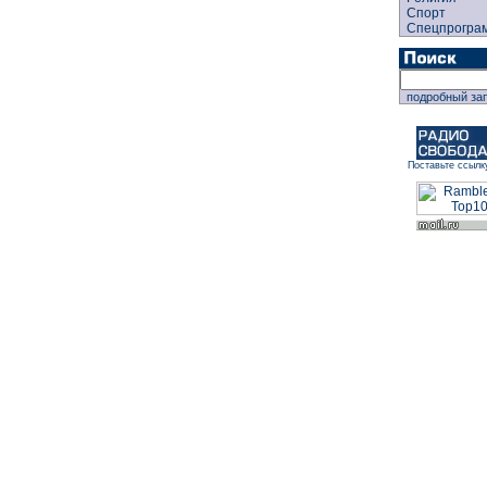
Спорт
Спецпрогра
подробный за
Поставьте ссылк