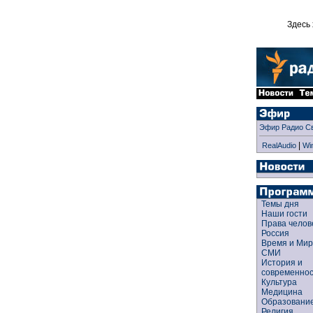
Здесь 
Эфир Радио С
|
RealAudio
Wi
Темы дня
Наши гости
Права чело
Россия
Время и Ми
СМИ
История и
современно
Культура
Медицина
Образован
Религия