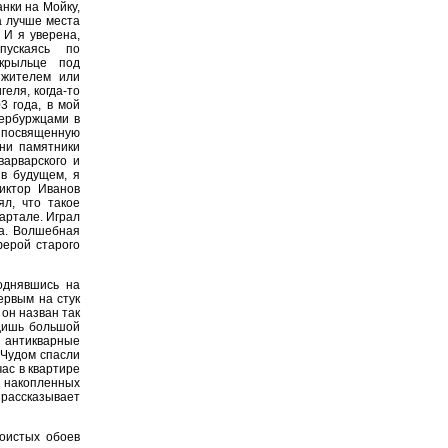
нки на Мойку,
а лучше места
 И я уверена,
пускаясь по
 крыльце под
 жителем или
еля, когда-то
3 года, в мой
тербуржцами в
освященную
ни памятники
варварского и
 в будущем, я
иктор Иванов
ял, что такое
артале. Играл
на. Волшебная
ферой старого
однявшись на
ервым на стук
 он назван так
идишь большой
, антикварные
 Чудом спасли
ас в квартире
, накопленных
 рассказывает
оистых обоев