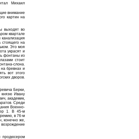
итал Михаил
ющие внимание
ого картин на
ы выходят во
таром квартале
я канализация
а стоящего на
рьком. Это моя
ота украсят и
сь фонтаны из
глазами стоит
онтана-слона.
 на бревнах и
ять вот этого
гских дворов.
ревича Берки,
у князю Ивану
ич, академик,
аратов. Среди
дания Военно-
ер 1. В 45-м
ремию, в 76-м
, конечно же,
- возрождение
м продюсером