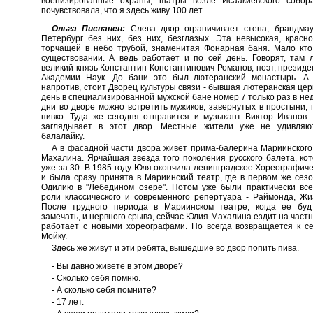
военизированные охраны, шатры возле Исаакиевского собор
почувствовала, что я здесь живу 100 лет.
Ольга Писпанен:
Слева двор ограничивает стена, брандмау
Петербург без них, без них, безглазых. Эта невысокая, красно
торчащей в небо трубой, знаменитая Фонарная баня. Мало кто
существовании. А ведь работает и по сей день. Говорят, там
великий князь Константин Константинович Романов, поэт, президе
Академии Наук. До бани это был лютеранский монастырь. А 
напротив, стоит Дворец культуры связи - бывшая лютеранская цер
день в специализированной мужской бане номер 7 только раз в нед
дни во дворе можно встретить мужиков, завернутых в простыни,
пивко. Туда же сегодня отправится и музыкант Виктор Иванов.
заглядывает в этот двор. Местные жители уже не удивляю
балалайку.
А в фасадной части двора живет прима-балерина Мариинског
Махалина. Ярчайшая звезда того поколения русского балета, ко
уже за 30. В 1985 году Юля окончила ленинградское Хореографич
и была сразу принята в Мариинский театр, где в первом же сез
Одилию в "Лебедином озере". Потом уже были практически вс
роли классического и современного репертуара - Раймонда, Жи
После трудного периода в Мариинском театре, когда ее буд
замечать, и нервного срыва, сейчас Юлия Махалина ездит на частн
работает с новыми хореографами. Но всегда возвращается к с
Мойку.
Здесь же живут и эти ребята, вышедшие во двор попить пива.
- Вы давно живете в этом дворе?
- Сколько себя помню.
- А сколько себя помните?
- 17 лет.