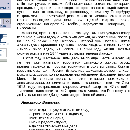
>
отбитыми руками и носом. Урбанистическая романтика питерски
ммы
>
проходных дворов и населяющих это пространство людей влечет,
путешествие по скрытому, сокровенному, интимному Петербург
отправимся по набережной реки Мойка от Исаакиевской площа
Новой Голландии. Дом номер 84. Целый квартал проход
ограниченных набережной Мойки, переулками Фонарным, 
прос
Пироговым.
Мойка 84, арка во двор. По правую руку - бывшая усадьба гене
взявшего в жены вдову с четырьмя детьми, осиротевшими после 
на Черной речке. Петр Петрович - второй муж Натальи Никол
у на РС
Александра Сергеевича Пушкина. После свадьбы в июле 1944 г
Ланских жило здесь, на Мойке. На 52-м году жизни Наталь
скончалась, а в мае 1877 ушел и старый генерал Ланской.
В этом году Настеньке Вяльцевой было еще шесть. А всего че
лет ее уже называли королевой цыганского жанра, русск
превратившейся из простой горничной в одну из самых богаты
известных женщин России. Владелица доходных домов на Карпо
мужем красавцем, конногвардейским офицером Василием Бискуп
Мойке. По вечерам, после концертов, которые проходили 
аншлагом, здесь ее поджидали толпы поклонников с цветами. Отсюд
1913 году, потрясенная скоропостижной смертью 42-летней 
тысячная толпа почитателей провожала Анастасию Вяльцеву в п
до Никольского кладбища Александро-Невской лавры.
Анастасия Вяльцева:
Не отводи, я шучу, я любить не хочу,
Страсть и мука мне так надоела,
Пусть веселье царит,
Смех и радость звучит,
А до слез твоих нет мне дела,