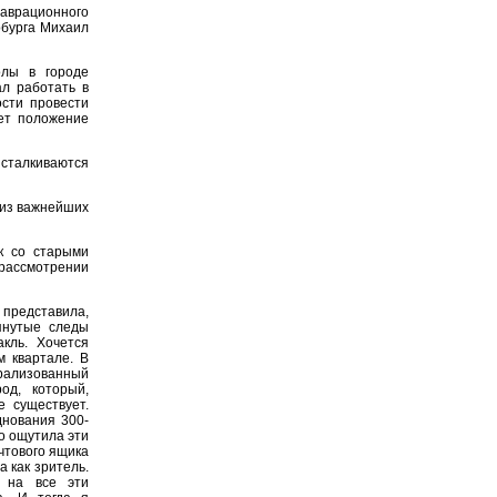
аврационного
рбурга Михаил
олы в городе
ал работать в
ости провести
лет положение
алкиваются
 из важнейших
к со старыми
ассмотрении
 представила,
янутые следы
акль. Хочется
 квартале. В
рализованный
од, который,
 существует.
днования 300-
о ощутила эти
очтового ящика
 как зритель.
 на все эти