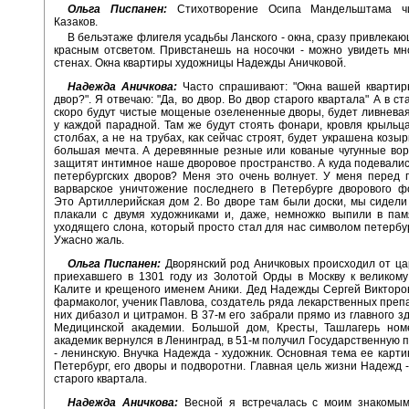
Ольга Писпанен:
Стихотворение Осипа Мандельштама ч
Казаков.
В бельэтаже флигеля усадьбы Ланского - окна, сразу привлека
красным отсветом. Привстанешь на носочки - можно увидеть мн
стенах. Окна квартиры художницы Надежды Аничковой.
Надежда Аничкова:
Часто спрашивают: "Окна вашей квартир
двор?". Я отвечаю: "Да, во двор. Во двор старого квартала" А в с
скоро будут чистые мощеные озелененные дворы, будет ливнева
у каждой парадной. Там же будут стоять фонари, кровля крыльц
столбах, а не на трубах, как сейчас строят, будет украшена козы
большая мечта. А деревянные резные или кованые чугунные вор
защитят интимное наше дворовое пространство. А куда подевали
петербургских дворов? Меня это очень волнует. У меня перед 
варварское уничтожение последнего в Петербурге дворового ф
Это Артиллерийская дом 2. Во дворе там были доски, мы сидели
плакали с двумя художниками и, даже, немножко выпили в пам
уходящего слона, который просто стал для нас символом петербур
Ужасно жаль.
Ольга Писпанен:
Дворянский род Аничковых происходил от ца
приехавшего в 1301 году из Золотой Орды в Москву к великом
Калите и крещеного именем Аники. Дед Надежды Сергей Викторов
фармаколог, ученик Павлова, создатель ряда лекарственных преп
них дибазол и цитрамон. В 37-м его забрали прямо из главного з
Медицинской академии. Большой дом, Кресты, Ташлагерь ном
академик вернулся в Ленинград, в 51-м получил Государственную п
- ленинскую. Внучка Надежда - художник. Основная тема ее картин
Петербург, его дворы и подворотни. Главная цель жизни Надежд 
старого квартала.
Надежда Аничкова:
Весной я встречалась с моим знакомы