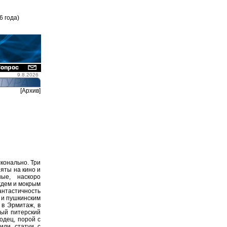
6 года)
9.8.2026
[Архив]
сконально. Три
яты на кино и
ые, наскоро
ждем и мокрым
тастичность
 и пушкинским
 в Эрмитаж, в
ный питерский
одец, порой с
или статуи с