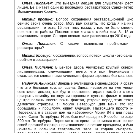
Ольга Писпанен:
Это выездная лекция для слушателей рест
лицея. Ее считает один из последних реставраторов Санкт-Пете
Эммануилович Крогиус.
Михаил Крогиус:
Вопрос сохранения реставрационной шк
сейчас стоит очень остро. Могу вам сказать, что когда я начин
реставрации, то есть, 15 лет тому назад, у нас не было сложн
позолотные работы. Позолотчиков хватало с избытком. За 15 
изменилось в корне. Сегодня позолотчики расписаны до 2010 года.
Ольга Писпанен:
С какими основными проблемами ст
реставраторы?
Михаил Крогиус:
К сожалению, вопрос потери школы - это одна
проблем в реставрации.
Ольга Писпанен:
В центре двора Аничковых круглый сквери
лиственницами, окружающими нечто, что при ближайшем р
оказывается сломанными качелями в форме стрекозы без крыльев.
Надежда Аничкова:
Впервые очутившись в своем дворе, я сразу
что это большая круглая сцена. Здесь, несмотря на уже упом
советского декора, как будто постоянно играет какой-то спект
прикрыть помойку натянутым экраном и пустить фильм о нашем
центре поляны восстановить фонтан, устроив перед этим теат
демонтаж стрекозы. Я люблю Петербург. Для меня это гор
обращаясь к прошлому, живет будущим. Настоящего просто не
Переехала я в старый дом на набережной Мойки 84 в дни праз
летия Санкт Петербурга. И это был мой праздник. Я особенно остр
300 лет Петербурга. Переехав в это время, я не смогла взять из п
своей прежней квартиры приглашение на всякие праздники, и была
Зритель в большом театральном зале. И ходила смотреть