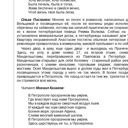
Хочу веселья, хочу похмелья,
Была печаль, была и тоска,
Живи беспечно и смейся вечно,
Чтоб жизнь твоя была легка.
Ольга Писпанен:
Многие из песен и романсов, написанных д
Вяльцевой и посвященных ей, после ее кончины редко исполн
обречены на забвение, потому как записей практически не сохрани
их к жизни петербургская певица Римма Волкова. Сейчас на
установлена мемориальная доска, а петербуржцы называют дом "
Квартиру несравненной Анастасии постигла обычная питерская 
революции превратилась в коммуналку, каковой пребывает и по сей
Через двор, в арку, еще один двор - и выходишь на Прачеч
Здесь, на углу, в доме номер 17, на втором этаже, сним
Мандельштамы, перебравшиеся из Павловска в Петербург
Мандельштам открывал для себя Коломну - старинный район ре
разночинцев, с узкими каналами, торговыми рядами, лавочкам
мостами. Осип Мандельштам вырос и долгие годы жил в Петербург
посвященных этому городу у него не так много. В более позд
превращается в Петрополь. Но город остается тем же, трепетно 
он стремился всю жизнь.
Читает
Михаил Казаков:
В Петрополе прозрачном мы умрем,
Где властвует над нами Прозерпина,
Мы в каждом вздохе смертный воздух пьем
И каждый час нам смертная година.
Богиня моря, грозная Афина,
Сними могучий каменный шелом,
В Петрополе прозрачном мы умрем,
Здесь царствуешь не ты, а Прозерпина.