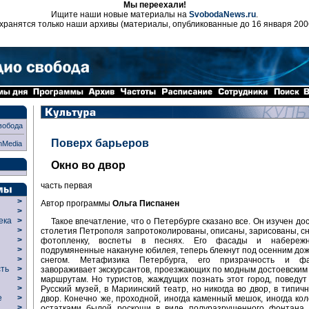
Мы переехали!
Ищите наши новые материалы на
SvobodaNews.ru
.
хранятся только наши архивы (материалы, опубликованные до 16 января 200
вобода
Поверх барьеров
nMedia
Окно во двор
часть первая
>
Автор программы
Ольга Писпанен
>
века
>
Такое впечатление, что о Петербурге сказано все. Он изучен до
>
столетия Петрополя запротоколированы, описаны, зарисованы, сн
р
>
фотопленку, воспеты в песнях. Его фасады и набережн
>
подрумяненные накануне юбилея, теперь блекнут под осенним до
>
снегом. Метафизика Петербурга, его призрачность и фан
сть
>
завораживает экскурсантов, проезжающих по модным достоевским
>
маршрутам. Но туристов, жаждущих познать этот город, поведут
>
Русский музей, в Мариинский театр, но никогда во двор, в типич
ие
>
двор. Конечно же, проходной, иногда каменный мешок, иногда кол
>
остатками былой роскоши в виде полуразрушенного фонтана 