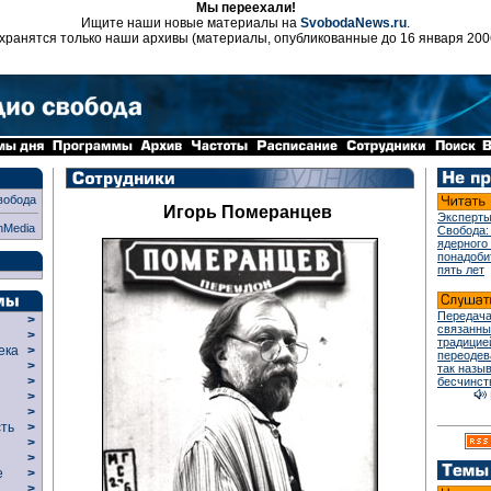
Мы переехали!
Ищите наши новые материалы на
SvobodaNews.ru
.
хранятся только наши архивы (материалы, опубликованные до 16 января 200
вобода
Игорь Померанцев
Эксперты
nMedia
Свобода:
ядерного
понадоби
пять лет
Передача
>
связанны
>
традицие
века
>
переодев
>
так назы
р
>
бесчинст
>
>
сть
>
>
>
ие
>
>