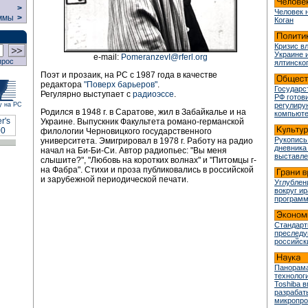
>
Человек 
ммы
>
Коган
Кризис в
Украине 
e-mail:
PomeranzevI@rferl.org
прос
ялтинско
Поэт и прозаик, на РС с 1987 года в качестве
редактора
"Поверх барьеров"
.
Государс
Регулярно выступает с
радиоэссе
.
РФ готови
у на РС
регулир
Родился в 1948 г. в Саратове, жил в Забайкалье и на
компьюте
Украине. Выпускник Факультета романо-германской
филологии Черновицкого государственного
Рукопись
университета. Эмигрировал в 1978 г. Работу на радио
дневника
начал на Би-Би-Си. Автор радиопьес: "Вы меня
выставле
слышите?", "Любовь на коротких волнах" и "Питомцы г-
на Фабра". Стихи и проза публиковались в российской
и зарубежной периодической печати.
Углублен
вокруг и
програм
Стандарт
преслед
российск
Панорама
технологи
Toshiba 
разрабат
микропр