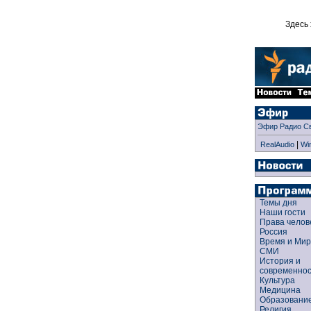
Здесь 
Эфир Радио С
|
RealAudio
Wi
Темы дня
Наши гости
Права чело
Россия
Время и Ми
СМИ
История и
современно
Культура
Медицина
Образован
Религия