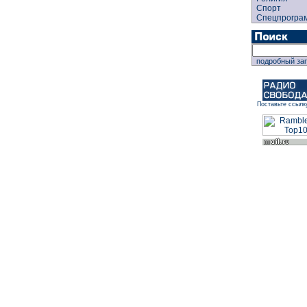
Спорт
Спецпрогра
подробный за
Поставьте ссылк