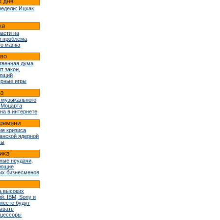
недели: Ицхак
ласти на
и проблема
го маяка
твенная дума
т закон,
ующий
рные игры
 музыкального
 Моцарта
на в интернете
ие кризиса
ранской ядерной
мы
ные неудачи,
ующие
их бизнесменов
 высоких
й. IBM, Sony и
вместе будут
ывать
оцессоры