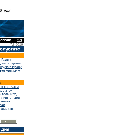
6 года)
7.8.2026
 Радио
 для создания
 оружия Ирану
тся минимум
 о святках и
х с этой
й гаданиях,
аниях и даже
ваемых
вах
RealAudio