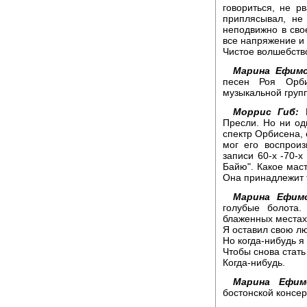
говориться, не р
приплясывал, не
неподвижно в сво
все напряжение и 
Чистое волшебств
Марина Ефимо
песен Роя Орби
музыкальной групп
Моррис Гиб:
Р
Пресли. Но ни од
спектр Орбисена, 
мог его воспрои
записи 60-х -70-х
Байю". Какое маст
Она принадлежит 
Марина Ефимо
голубые болота.
блаженных местах
Я оставил свою л
Но когда-нибудь я
Чтобы снова стать
Когда-нибудь.
Марина Ефим
бостонской консер