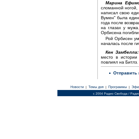
Марина Ефимо
сломанной ногой,
написал свою еди
Вумен" была един
года после возвр
на глазах у мужа
Орбисена погибли 
Рой Орбисен ум
началась после ги
Кен Замбелла:
место в истории
повлиял на Битлз.
Отправить 
Новости
Темы дня
Программы
Эфи
|
|
|
c 2004 Радио Свобода / Ради