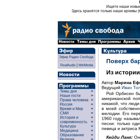
Ищите наши новы
Здесь хранятся только наши архивы (
Эфир Радио Свобода
Поверх ба
|
RealAudio
WinMedia
Из истории
Автор
Марина Еф
Ведущий
Иван То
Темы дня
>
Рой Орбисен б
Наши гости
>
американской поп
Права человека
>
никакой, что люди
Россия
>
в моей собственн
Время и Мир
>
мелодии. Его пер
СМИ
>
История и
>
1960 году называл
современность
>
песни: только оди
Культура
>
певица и актриса 
Медицина
>
Образование
>
Кейди Ланг:
Он 
Религия
>