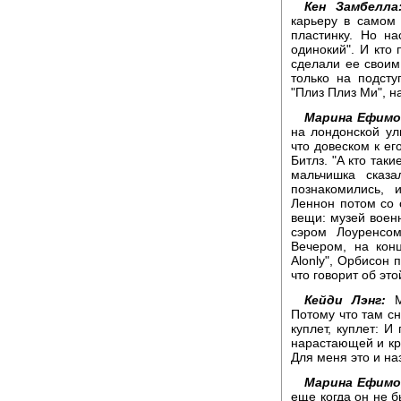
Кен Замбелла
карьеру в самом 
пластинку. Но н
одинокий". И кто 
сделали ее своим
только на подсту
"Плиз Плиз Ми", н
Марина Ефимо
на лондонской у
что довеском к ег
Битлз. "А кто так
мальчишка сказ
познакомились, 
Леннон потом со 
вещи: музей военн
сэром Лоуренсо
Вечером, на конц
Alonly", Орбисон 
что говорит об это
Кейди Лэнг:
Ме
Потому что там сн
куплет, куплет: И
нарастающей и кр
Для меня это и на
Марина Ефимо
еще когда он не б