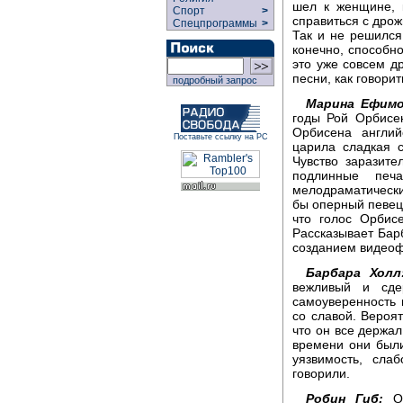
шел к женщине, 
Спорт
>
справиться с дрож
Спецпрограммы
>
Так и не решился
конечно, способно
это уже совсем др
песни, как говори
подробный запрос
Марина Ефимо
годы Рой Орбисен
Орбисена англий
Поставьте ссылку на РС
царила сладкая 
Чувство заразите
подлинные печа
мелодраматически
бы оперный певец 
что голос Орбис
Рассказывает Бар
созданием видеоф
Барбара Холл
вежливый и сд
самоуверенность 
со славой. Вероя
что он все держал
времени они был
уязвимость, сла
говорили.
Робин Гиб:
Он