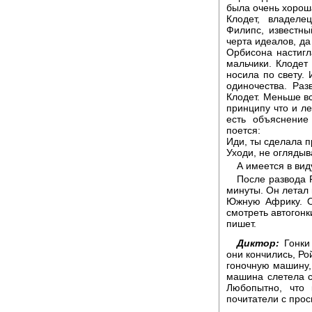
была очень хорош
Клодет, владеле
Филипс, известны
черта идеалов, да
Орбисона настигла
мальчики. Клодет
носила по свету.
одиночества. Раз
Клодет. Меньше вс
принципу что и ле
есть объяснение
поется:
Иди, ты сделала 
Уходи, не оглядыв
А имеется в вид
После развода 
минуты. Он летал 
Южную Африку. О
смотреть автогонк
пишет.
Диктор:
Гонки 
они кончились, Ро
гоночную машину, 
машина слетела с 
Любопытно, что 
почитатели с прос