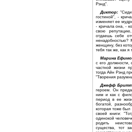
Рэнд".
Диктор:
"Сиди 
гостиной", - кри
изменяет ее мудро
- кричала она, - 
свою репутацию
отдаешь себе от
ненадобностью? 
женщину, без кото
тебя так же, как я 
Марина Ефимо
с его должности,
частной жизни п
тогда Айн Рэнд п
"Творения разумн
Джефф Бритт
героем. Он преда
ним и как с фил
период в ее жиз
богатой, разноо
которая тоже был 
своей книги: "Т
одинокой человеч
родить неистов
существа, тот з