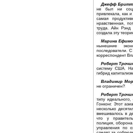
Джефф Бритт
не был ни соци
привлекала, как и
самая продукти
нравственная, п
труда. Айн Рэнд
создала эту теор
Марина Ефимо
нынешние эко
последователи. С
корреспондент Вл
Роберт Трочин
систему США. На
гибрид капитализ
Владимир Мор
не ограничен?
Роберт Трочин
типу идеального, 
Гонконг. Этот ази
несколько десяти
вмешивалось в де
что у правител
полиция, оборона 
управления по о
следят за соблюд