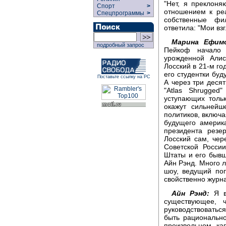
"Нет, я преклон
Спорт
>
отношением к реа
Спецпрограммы
>
собственные фи
ответила: "Мои вз
Марина Ефимо
подробный запрос
Пейкоф начало 
урожденной Али
Лосский в 21-м го
его студентки буд
Поставьте ссылку на РС
А через три деся
"Аtlas Shrugged
уступающих толь
окажут сильнейш
политиков, включа
будущего америк
президента резе
Лосский сам, чер
Советской Росси
Штаты и его бывш
Айн Рэнд. Много л
шоу, ведущий по
свойственно журна
Айн Рэнд:
Я ве
существующее, 
руководствовать
быть рациональн
произвольном ка