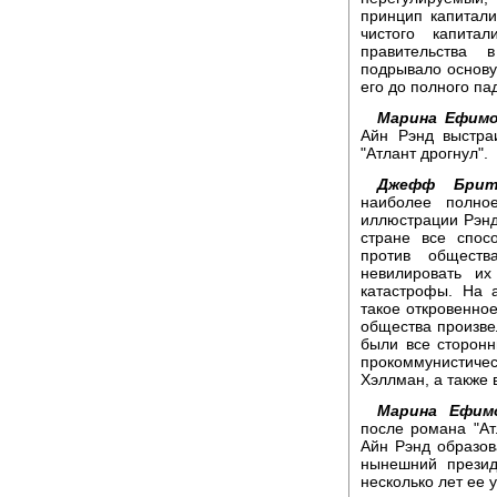
принцип капитали
чистого капита
правительства 
подрывало основу
его до полного па
Марина Ефимо
Айн Рэнд выстра
"Атлант дрогнул".
Джефф Брит
наиболее полн
иллюстрации Рэнд
стране все спос
против обществ
невилировать их
катастрофы. На 
такое откровенно
общества произв
были все сторонн
прокоммунистиче
Хэллман, а также 
Марина Ефимо
после романа "Атл
Айн Рэнд образов
нынешний презид
несколько лет ее 