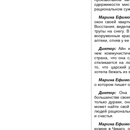
одержимости мис
рациональном суж
Марина Ефимо
окон своей квар
Восстания, видела
трупы на снегу. В
вооруженные крас
аптеки, отняв у е
Диктор:
Айн н
чем коммунистич
страна, что она 
откликается на л
то, что царский
хотела бежать из 
Марина Ефимо
о котором пишет о
Диктор:
Она п
большинстве своем
только дураки, о
может найти свой
людей рациональ
и счастья.
Марина Ефимо
кузине в Чикаго, 