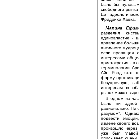
было бы нулевым.
свободного рынка
Ее идеологическ
Фридриха Хаека.
Марина Ефим
разделил сист
единовластие - ц
правление большин
античного мудреца
если правящая с
интересами общес
аристократия - в 
терминологии Ари
Айн Рэнд этот 
форму организаци
безупречную, з
интересам возоб
рынок может выро
В одном из час
было ни одной
рационально. Ни 
разумом". Одна
подвести эмоции
измене своего воз
произошло через 
уже был главой
описывает сцену