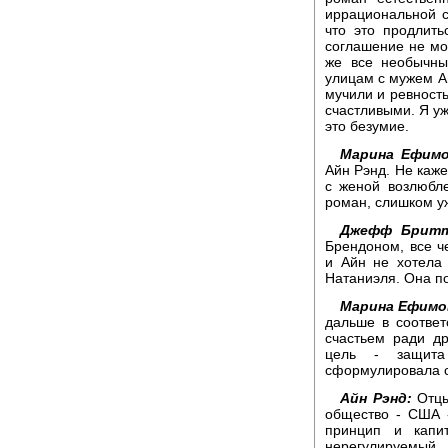
иррациональной 
что это продлить
соглашение не м
же все необычны
улицам с мужем А
мучили и ревность
счастливыми. Я уж
это безумие.
Марина Ефимо
Айн Рэнд. Не каже
с женой возлюбл
роман, слишком у
Джефф Бритт
Брендоном, все ч
и Айн не хотела
Натаниэля. Она по
Марина Ефимо
дальше в соотве
счастьем ради д
цель - защита
сформулировала 
Айн Рэнд:
Отцы
общество - США 
принцип и капит
нерегулируемый