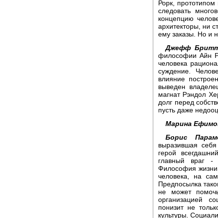
Рорк, прототипом 
следовать много
концепцию челове
архитекторы, ни с
ему заказы. Но и 
Джефф Бритт
философии Айн Рэ
человека рациона
суждение. Челов
влияние построе
выведен владелец
магнат Рэндол Хе
долг перед собст
пусть даже недооц
Марина Ефимо
Борис Парам
выразившая себя
герой всегдашни
главный враг - 
Философия жизни 
человека, на сам
Предпосылка таког
не может помочь
организацией со
понизит не тольк
культуры. Социали