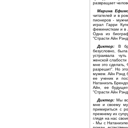
развращает челове
Марина Ефимо
читателей и в ро
пионеров - мужчи
играл Гарри Куп
феминисткам и в 
Одна из биогра
"Страсти Айн Рэнд
Диктор:
В бра
безусловно, был
устраивала чуть
женской слабости
мне это сделать, 
разрешит". Но эт
мужем. Айн Рэнд б
ее ученик и пос
Натаниэль Брендо
Айн, ее будуще
"Страсти Айн Рэнд
Диктор:
Мы все
мне и своему му
примириться с р
прежнему их супру
глядя на нас сво
- Мы с Натаниэл
роман естествен