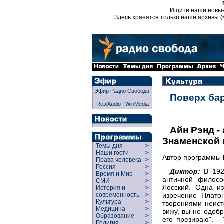
Ищите наши новы
Здесь хранятся только наши архивы (
Эфир Радио Свобода
Поверх ба
|
RealAudio
WinMedia
Айн Рэнд 
Знаменской
Темы дня
>
Наши гости
>
Автор программы
Права человека
>
Россия
>
Диктор:
В 1921
Время и Мир
>
античной филос
СМИ
>
Лосский. Одна и
История и
>
современность
>
изречение Плато
Культура
>
творениями неисто
Медицина
>
вижу, вы не одобр
Образование
>
его презираю". -
Религия
>