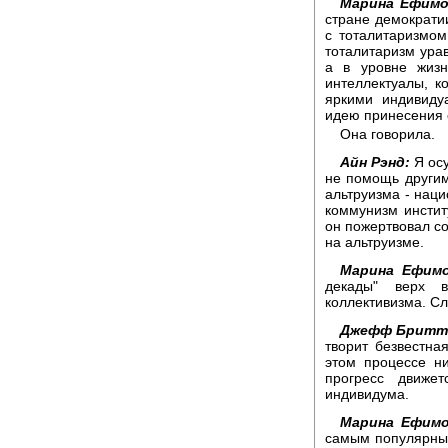
Марина Ефимо
стране демократи
с тоталитаризмом
тоталитаризм урав
а в уровне жизн
интеллектуалы, к
яркими индивиду
идею принесения с
Она говорила.
Айн Рэнд:
Я осу
не помощь другим
альтруизма - наци
коммунизм инстит
он пожертвовал со
на альтруизме.
Марина Ефимо
декады" верх 
коллективизма. С
Джефф Бритт
творит безвестна
этом процессе ни
прогресс движет
индивидума.
Марина Ефимо
самым популярным