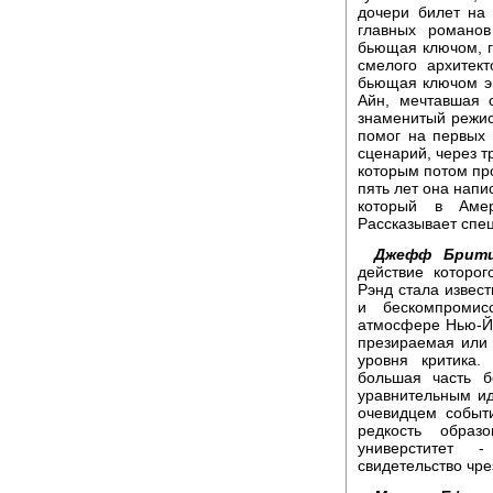
дочери билет на
главных романов
бьющая ключом, г
смелого архитек
бьющая ключом эн
Айн, мечтавшая с
знаменитый режис
помог на первых 
сценарий, через т
которым потом про
пять лет она напи
который в Аме
Рассказывает спе
Джефф Брити
действие которо
Рэнд стала извес
и бескомпромис
атмосфере Нью-Йо
презираемая или 
уровня критика.
большая часть б
уравнительным ид
очевидцем событ
редкость образ
универститет 
свидетельство чре