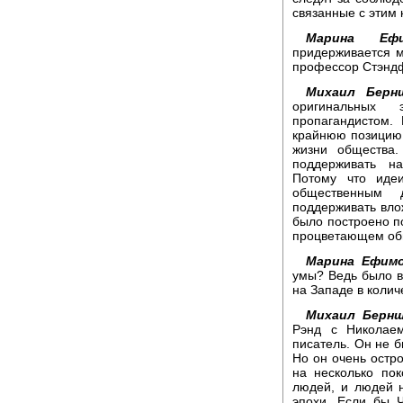
связанные с этим 
Марина Ефи
придерживается 
профессор Стэнд
Михаил Берн
оригинальных 
пропагандистом.
крайнюю позицию.
жизни общества
поддерживать на
Потому что идеи
общественным 
поддерживать вло
было построено п
процветающем общ
Марина Ефимо
умы? Ведь было в
на Западе в коли
Михаил Берн
Рэнд с Николае
писатель. Он не 
Но он очень остро
на несколько по
людей, и людей н
эпохи. Если бы 