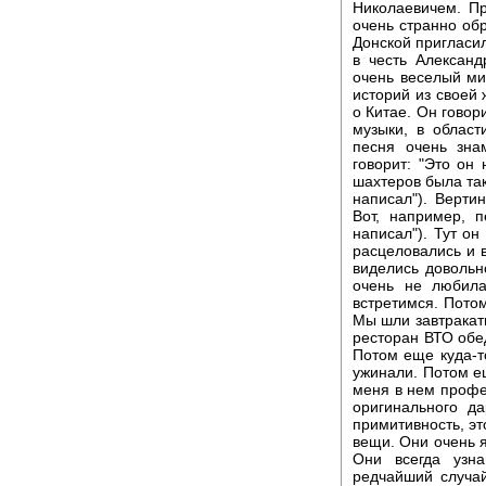
Николаевичем. П
очень странно об
Донской пригласил
в честь Алексан
очень веселый ми
историй из своей 
о Китае. Он говори
музыки, в облас
песня очень зна
говорит: "Это он
шахтеров была так
написал"). Верти
Вот, например, п
написал"). Тут о
расцеловались и 
виделись довольн
очень не любила
встретимся. Потом
Мы шли завтракат
ресторан ВТО обед
Потом еще куда-т
ужинали. Потом е
меня в нем профе
оригинального д
примитивность, эт
вещи. Они очень я
Они всегда узна
редчайший случай