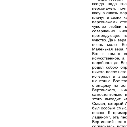
всегда надо зна
персонажей, поч
клоуна сквозь ма
плачут в своих к
персонажами сто
чувство любви 
совершенно ино
претендующее на
чувство. Да и вера
очень мало. Во
Маленькая вера. 
Вот в том-то е
искусственное, а 
подобного до Вер
родил собою опр
ничего после него
исчерпал в этом
шансонье. Вот это
стоящему на эст
Вертинского, 
самостоятельно п
этого выходит к
Смысл, который А
был особым смысл
песню. К пример
ладаном", эта пес
Вертинский пел о
согласитесь, исто