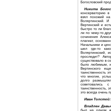
Богословский про
Никита Богос
консерваторию в 
взял похожий на
Воляртинский. И
Вертинский и ест
быстро то ли благ
ли по чему-то дру
сочинения Алекс
плагиат, основан
Начальники и цен
шел где-то как
Воляртинкский, 
проследит? Авт
существовало в с
было любимым, и 
Вертинского ещ
таинственность эт
что многие, услы
долго размышля
советовались 
таинственность, э
это всегда очень 
Иван Толстой:
Владлен Давы
был на одном из