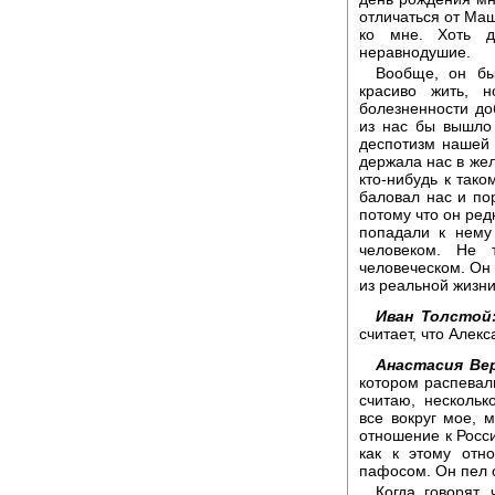
отличаться от Маш
ко мне. Хоть д
неравнодушие.
Вообще, он бы
красиво жить, 
болезненности до
из нас бы вышло
деспотизм нашей 
держала нас в жел
кто-нибудь к тако
баловал нас и пор
потому что он ред
попадали к нему
человеком. Не 
человеческом. Он 
из реальной жизни
Иван Толстой
считает, что Але
Анастасия Ве
котором распевали
считаю, нескольк
все вокруг мое, 
отношение к Росси
как к этому отн
пафосом. Он пел 
Когда говорят,