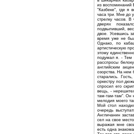
из воспоминаний 
"Казбеке", где я 
часа три. Мне до 
стрелку часов. В
дверях показал
подвыпивший, ве
двое. Усевшись з
время уже не был
Однако, по каба
артистическую про
этому единственно
подумал я. - Тем 
расспросы белоку
английским акце
озорства. На нем 
старались. Гость
оркестру пол дюжи
спросил его скри
вещь, - нерешител
там-там-там". Он
мелодия моего тан
Мой стол находи
очередь выступат
Англичанин заста
сел на свое место
выражая мне свои
есть одна знакома
Так вот, эта дама