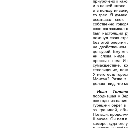
приурочено к како
и в нашей школе, 
и в пользу инвали
то грех. Я думаю,
осознавал свою 
собственно говор
свое заглаживал 
был настоящий ру
покинул свою стр
без этой энергии
на двойственном
цензурой. Ему мно
ни слова нигде.
прессы о нем. И 
сумасшествие, к
телевидение, поя
У него есть горес
Монтан? Разве я
делают вид, что ме
Иван Толсто
породившая у Вер
все годы изгнания.
турецкий берег в
за границей, об
Польши, продолжи
Шанхае. Он пел в
камере, куда его 
в шикарных кабар