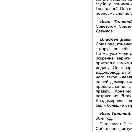
глубину пониман
Господень". Она п
переосмысление ег
Иван Толстой
Советском Союзе
Давыдов.
Владлен Давы
Союз она, конечно
которую он себе
Но мы уже жили д
искренне верили
приехал с самыми 
родину. Он говор
водопровод, а пот
него такое идеал
нашей демократии
представлении, в
правду. Конечн
потрясения. Я та
Владимировне, где
были большие отк
Иван Толстой:
50-й год.
"Что писать? Ч
Собственно, инту