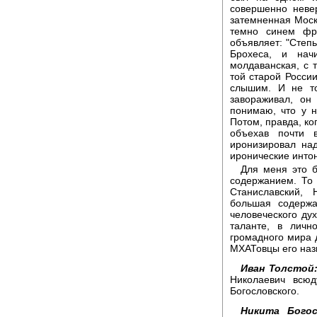
совершенно невер
затемненная Моск
темно синем фра
объявляет: "Степ
Брохеса, и нач
молдаванская, с т
той старой России
слышим. И не то
завораживал, он
понимаю, что у н
Потом, правда, ко
объехав почти в
иронизировал на
иронические инто
Для меня это 
содержанием. То 
Станиславский, 
большая содержа
человеческого дух
таланте, в личн
громадного мира 
МХАТовцы его наз
Иван Толстой
Николаевич всюд
Богословского.
Никита Богос