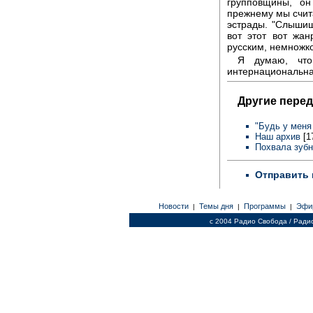
групповщины, он
прежнему мы счита
эстрады. "Слышиш
вот этот вот жан
русским, немножк
Я думаю, что
интернациональная
Другие перед
"Будь у меня
Наш архив
[1
Похвала зубн
Отправить 
Новости
Темы дня
Программы
Эфи
|
|
|
c 2004 Радио Свобода / Ради