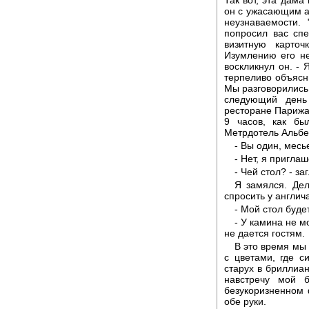
он с ужасающим а
неузнаваемости.
попросил вас сп
визитную карточ
Изумлению его не
воскликнул он. - 
терпеливо объясни
Мы разговорились
следующий день
ресторане Парижа 
9 часов, как бы
Метрдотель Альбер
- Вы один, месь
- Нет, я приглаш
- Чей стол? - з
Я замялся. Дел
спросить у англи
- Мой стол буде
- У камина не м
не дается гостям.
В это время мы 
с цветами, где с
старух в бриллиа
навстречу мой 
безукоризненном 
обе руки.