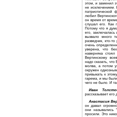
этом, и заменил э
не исключением. В
патриотической 
любил Вертинского
он время от време
слушал его. Как г
Потому что я дума
его, заключалась 
вызвало много т
разведчик, кто-то
очень определенн
уверена, что бю
наверняка стоял
Вертинскому все
надо сказать, что
молва, а потом 
окружен одиозным
привыкать к этому
гарема, и мы были
чего не было. И та
Иван Толсто
рассказывает его 
Анастасия Ве
он давал огромно
они назывались 
просили. Это нико