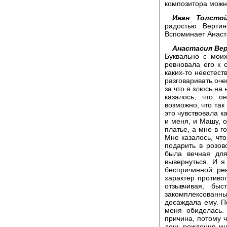
композитора можно
Иван Толстой
радостью Верти
Вспоминает Анаст
Анастасия Ве
Буквально с мои
ревновала его к 
каких-то неестест
разговаривать оче
за что я злюсь на
казалось, что 
возможно, что так 
это чувствовала к
и меня, и Машу, о
платье, а мне в г
Мне казалось, что
подарить в розов
была вечная для
вывернуться. И 
беспричинной ре
характер противо
отзывчивая, бы
закомплексованн
досаждала ему. По
меня обиделась.
причина, потому 
день рождения мне