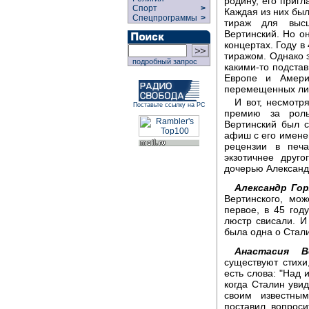
родину, его пригл
Спорт
>
Каждая из них был
Спецпрограммы
>
тираж для выс
Вертинский. Но о
концертах. Году в
тиражом. Однако 
подробный запрос
какими-то подста
Европе и Амери
перемещенных ли
И вот, несмотр
Поставьте ссылку на РС
премию за роль
Вертинский был с
афиш с его именем
рецензии в печ
экзотичнее друг
дочерью Александ
Александр Гор
Вертинского, мож
первое, в 45 год
люстр свисали. И
была одна о Стали
Анастасия В
существуют стихи
есть слова: "Над 
когда Сталин увид
своим известны
поставил вопрос