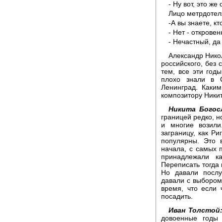
- Ну вот, это же
Лицо метрдотел
-А вы знаете, к
- Нет - откровен
- Нечастный, да
Александр Нико
российского, без 
тем, все эти годы
плохо знали в 
Ленинград. Каки
композитору Никит
Никита Богос
границей редко, н
и многие возили
заграницу, как Ри
популярны. Это 
начала, с самых 
принадлежали к
Переписать тогда 
Но давали послу
давали с выбором 
время, что если 
посадить.
Иван Толстой
довоенные годы 