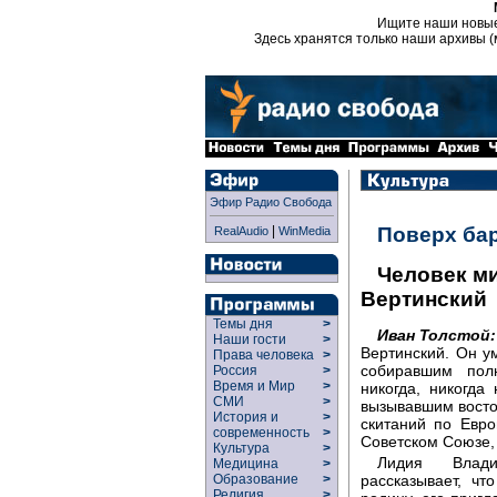
Ищите наши новы
Здесь хранятся только наши архивы (
Эфир Радио Свобода
|
Поверх ба
RealAudio
WinMedia
Человек м
Вертинский
Темы дня
>
Иван Толстой:
Наши гости
>
Вертинский. Он у
Права человека
>
собиравшим пол
Россия
>
Время и Мир
>
никогда, никогда
СМИ
>
вызывавшим востор
История и
>
скитаний по Евро
современность
>
Советском Союзе,
Культура
>
Лидия Влади
Медицина
>
рассказывает, чт
Образование
>
Религия
>