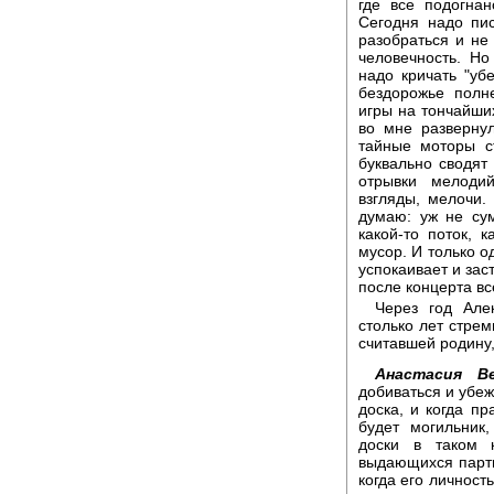
где все подогна
Сегодня надо пис
разобраться и не
человечность. Но
надо кричать "уб
бездорожье полне
игры на тончайши
во мне разверну
тайные моторы с
буквально сводят
отрывки мелодий
взгляды, мелочи.
думаю: уж не су
какой-то поток, 
мусор. И только о
успокаивает и зас
после концерта вс
Через год Але
столько лет стре
считавшей родину,
Анастасия Ве
добиваться и убеж
доска, и когда пр
будет могильник
доски в таком 
выдающихся парти
когда его личност