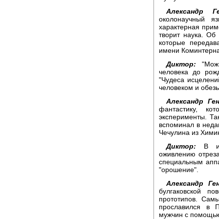
Александр Ге
околонаучный я
характерная приме
творит наука. Об 
которые передав
имени Коминтерна
Диктор:
"Можн
человека до рож
"Чудеса исцелени
человеком и обезь
Александр Ген
фантастику, ко
эксперименты. Та
вспоминал в неда
Чечулина из Хими
Диктор:
В инс
оживлению отреза
специальным аппа
"орошение".
Александр Ген
булгаковской п
прототипов. Сам
прославился в 
мужчин с помощью