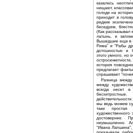
казались неотли
нищают, классовая
голоде на историч
приходит в голову
редкие исключени
беседуем, блест
(Как рассказывал 
латынь, и запом
Вышедшие еще в 6
Рима" и "Рабы др
дотошностью и б
этого умного, но
остросюжетности
история повседне
предлагает факты
спрашивает "поче
Разница между 
между художеств
всегда несет в
бесхитростные
действительности.
мы ведь можем суд
таки простая 
художественного 
достовернее. 
неумышленно. Ал
"Ивана Лапшина",
показывали рабо