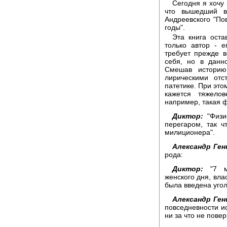
Сегодня я хочу 
что вышедший в
Андреевского "По
годы".
Эта книга оста
только автор - 
требует прежде в
себя, но в данн
Смешав историю 
лирическими отс
патетике. При этом
кажется тяжелов
например, такая 
Диктор:
"Физи
перегаром, так ч
милиционера".
Александр Ген
рода:
Диктор:
"7 ма
женского дня, вла
была введена угол
Александр Ген
повседневности ис
ни за что не пове