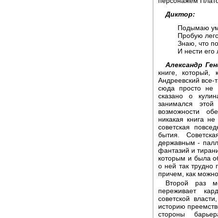
персонажем Плато
Диктор:
Подымаю ум
Пробую лего
Знаю, что п
И нести его 
Александр Ген
книге, который, 
Андреевский все-
сюда просто не 
сказано о кулин
занимался этой
возможности об
никакая книга не
советская повсе
бытия. Советск
державным - палл
фантазий и тиран
которым и была о
о ней так трудно 
причем, как можно
Второй раз м
переживает кар
советской власти
историю преемств
стороны барье