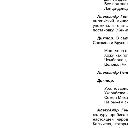
Все под зна
Ланца-дрица
Александр Ген
английский мини
упоминали опят
постановку "Женит
Диктор:
В саду
Снежина и Брусов
Мне вчера п
Хожу, как по
Чемберлен, 
Целовал Чи
Александр Ген
Диктор:
Ура, товари
Уж рабства 
Семен Миха
На рыжем ск
Александр Ген
халтуру пробива
настоящей народ
Колычева, котор