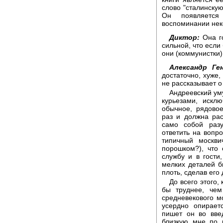
слово "сталинскую
Он появляется
воспоминании нек
Диктор:
Она го
сильной, что если
они (коммунистки)
Александр Ген
достаточно, хуже,
не рассказывает о
Андреевский ум
курьезами, искл
обычное, рядовое
раз и должна ра
само собой раз
ответить на вопро
типичный москви
порошком?), что 
службу и в гости
мелких деталей б
плоть, сделав его 
До всего этого,
бы труднее, чем
средневекового м
усердно опирает
пишет он во вве
близкую мне по 