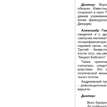
Диктор:
Ворон
обезьян. Извест
сохранил в свои 7
дамам ухаживани
яички французск
Джорджу.
Александр Ген
сведения и о др
самоучка-мат
логарифмическую
паровой орган, иг
Третий - безвест
после того, как у
"бицикл Бабского"
Такая, гранич
считалась следс
властями. Это 
поэтической жиз
тысяч поэтов.
Андреевский пр
- революционные
варьете.
Диктор:
Всех буржуе
До победног