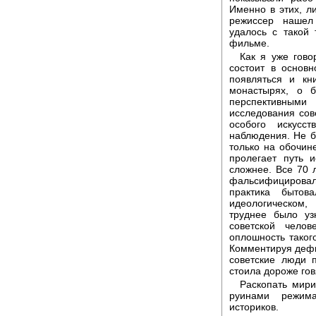
Именно в этих, л
режиссер нашел
удалось с такой
фильме.
Как я уже гово
состоит в основ
появляться и кн
монастырях, о 
перспективным
исследования сов
особого искусс
наблюдения. Не б
только на обочин
пролегает путь 
сложнее. Все 70 
фальсифицировал
практика бытов
идеологическом
труднее было уз
советской чело
оплошность таког
Комментируя дефи
советские люди п
стоила дороже гов
Раскопать мири
руинами режима
историков.