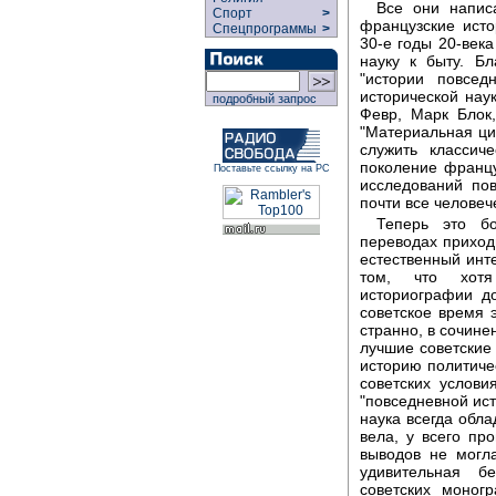
Все они напис
Спорт
>
французские ист
Спецпрограммы
>
30-е годы 20-века
науку к быту. Б
"истории повсед
исторической нау
подробный запрос
Февр, Марк Блок
"Материальная ци
служить классич
поколение францу
Поставьте ссылку на РС
исследований по
почти все человеч
Теперь это бо
переводах приходи
естественный инте
том, что хотя
историографии д
советское время 
странно, в сочине
лучшие советские
историю политичес
советских услови
"повседневной ист
наука всегда обла
вела, у всего пр
выводов не могла
удивительная бе
советских моног