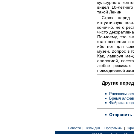
культурного конт
видел 10-летнего
такой Ленин.
Страх перед 
интуитивную ност
конечно, не о рес
чисто декоративная
По-моему, это зн
этап освоения со
ибо нет для сов
музей. Вопрос в т
Как, лавируя меж
апологией, восст
любых режимах 
повседневной жиз
Другие перед
Рассказывает
Бремя алфав
Фабрика теор
Отправить 
Новости
Темы дня
Программы
Эфи
|
|
|