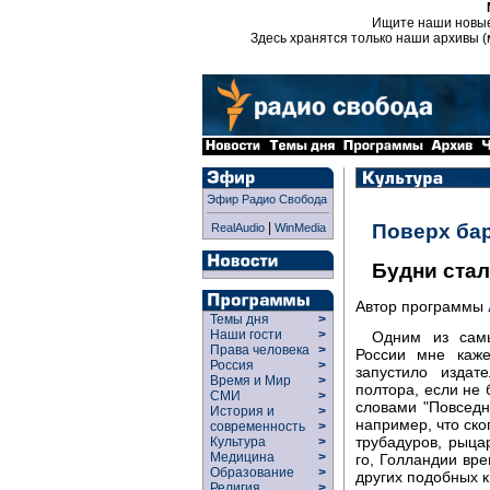
Ищите наши новы
Здесь хранятся только наши архивы (
Эфир Радио Свобода
|
Поверх ба
RealAudio
WinMedia
Будни ста
Автор программы
Темы дня
>
Наши гости
>
Одним из сам
Права человека
>
России мне каже
Россия
>
запустило издат
Время и Мир
>
полтора, если не
СМИ
>
словами "Повседне
История и
>
например, что ско
современность
>
трубадуров, рыца
Культура
>
Медицина
>
го, Голландии вр
Образование
>
других подобных к
Религия
>