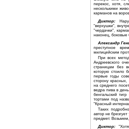
перекос, хотя, сл
несколькими живо
карманов на воро
Диктор:
Наруж
"верхушки", внутр
"чердачки", карма
наконец, боковые 
Александр Ген
преступное вре
милицейским прот
При всех метод
Андреевского оч
страницам без в
которую стоило б
первые годы сов
сторону красных,
на среднего посе
ведра пива в ден
бенгальский тигр
тортами под назв
"Красный интерна
Таких подробно
автор не брезгует
предмет. Возьмем,
Диктор:
"Хотя