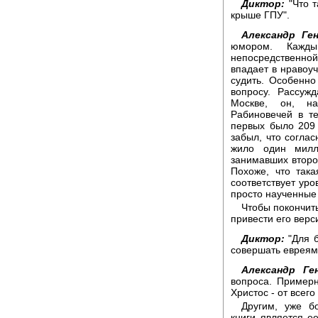
Диктор:
"Что т
крыше ГПУ".
Александр Ген
юмором. Кажды
непосредственно
впадает в нравоуч
судить. Особенно
вопросу. Рассуж
Москве, он, на
Рабиновечей в те
первых было 209 
забыл, что соглас
жило один милл
занимавших второ
Похоже, что так
соответствует уро
просто наученные 
Чтобы покончит
привести его верс
Диктор:
"Для б
совершать евреям
Александр Ген
вопроса. Пример
Христос - от всего
Другим, уже б
книги является е