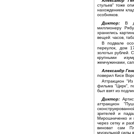
Александр Ген
стульев" тоже оп
нахождением кла
особняков.
Диктор:
В до
миллионеру Рябу
хранились картин
вещей: часов, таб
В подвале осо
переулок, дом 1
золотых рублей. 
крупными изу
жемчужинами, са
Александр Ген
поверил Кисе Вор
Аттракцион "Из
фильма "Цирк", п
был взят из подли
Диктор:
Артис
аттракцион "Пу
сконструирован
зрителей и пада
Мирошниченко и 
через сетку и раз
виноват сам Пл
мускульной силы в