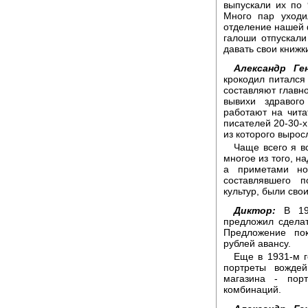
выпускали их по 
Много пар уходи
отделение нашей 
галоши отпускали
давать свои книжк
Александр Ге
крокодил питался
составляют главно
вывихи здравог
работают на чита
писателей 20-30-х
из которого вырос
Чаще всего я в
многое из того, н
а приметами но
составлявшего 
культур, были сво
Диктор:
В 192
предложил сдела
Предложение по
рублей авансу.
Еще в 1931-м г
портреты вожде
магазина - пор
комбинаций.