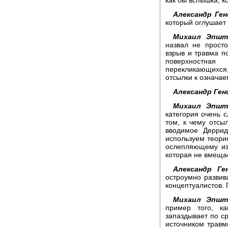
Александр Ген
который оглушает
Михаил Эпшт
назвал не прост
взрыв и травма п
поверхностная
перекликающихс
отсылки к означае
Александр Ген
Михаил Эпшт
категория очень с
том, к чему отсыл
вводимое Дерри
используем теори
ослепляющему из
которая не вмеща
Александр Ге
остроумно развив
концептуалистов. 
Михаил Эпшт
пример того, ка
запаздывает по с
источником травм