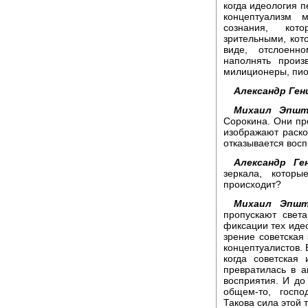
когда идеология п
концептуализм 
сознания, кот
зрительными, кот
виде, отслоенн
наполнять произ
милиционеры, пио
Александр Ген
Михаил Эпшт
Сорокина. Они пр
изображают раско
отказывается вос
Александр Ген
зеркала, котор
происходит?
Михаил Эпшт
пропускают свет
фиксации тех иде
зрение советская 
концептуалистов. 
когда советская
превратилась в а
восприятия. И до
общем-то, госпо
Такова сила этой 