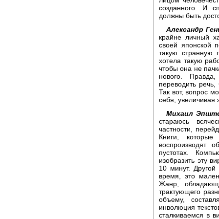
созданного. И с
должны быть дост
Александр Ген
крайне личный ха
своей японской 
такую странную 
хотела такую рабо
чтобы она не пачк
нового. Правда
переводить речь, 
Так вот, вопрос м
себя, увеличивая 
Михаил Эпште
стараюсь всяче
частности, перей
Книги, которые
воспроизводят 
пустотах. Комп
изобразить эту ви
10 минут. Другой
время, это мален
Жанр, обладающ
трактующего разн
объему, состав
инволюция текстов
сталкиваемся в в