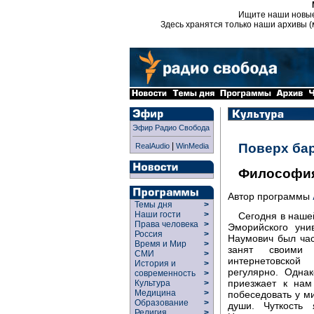
Ищите наши новы
Здесь хранятся только наши архивы (
Эфир Радио Свобода
|
Поверх ба
RealAudio
WinMedia
Философия
Автор программы
Темы дня
>
Наши гости
>
Сегодня в наше
Права человека
>
Эморийского ун
Россия
>
Наумович был час
Время и Мир
>
занят своими 
СМИ
>
интернетовской
История и
>
регулярно. Одна
современность
>
приезжает к нам
Культура
>
Медицина
>
побеседовать у м
Образование
>
души. Чуткость
Религия
>