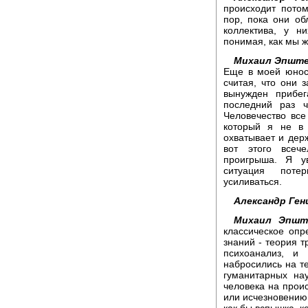
происходит потом
пор, пока они об
коллектива, у н
понимая, как мы ж
Михаил Эпште
Еще в моей юност
считая, что они 
вынужден прибе
последний раз ч
Человечество все
который я не в 
охватывает и держ
вот этого всече
проигрыша. Я у
ситуация потер
усиливаться.
Александр Ген
Михаил Эпшт
классическое опр
знаний - теория т
психоанализ, и 
набросились на т
гуманитарных нау
человека на прои
или исчезновению
как бы вспышка, к