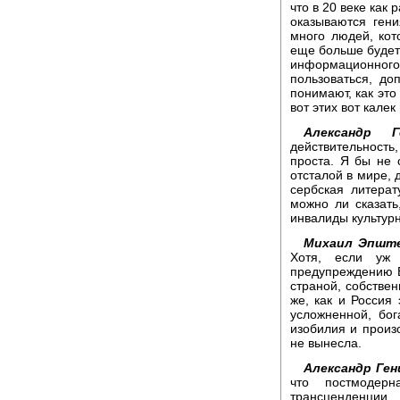
что в 20 веке как 
оказываются гени
много людей, кот
еще больше будет 
информационного
пользоваться, до
понимают, как это
вот этих вот калек 
Александр Г
действительност
проста. Я бы не 
отсталой в мире, 
сербская литера
можно ли сказать
инвалиды культур
Михаил Эпште
Хотя, если уж 
предупреждению В
страной, собствен
же, как и Россия
усложненной, бог
изобилия и произ
не вынесла.
Александр Ген
что постмодер
трансценденции.