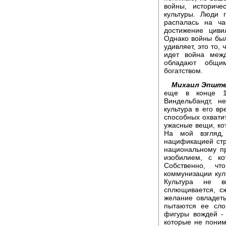
войны, историче
культуры. Люди 
распалась на ча
достижение циви
Однако войны был
удивляет, это то,
идет война межд
обладают общи
богатством.
Михаил Эпште
еще в конце 1
Виндельбандт, н
культура в его вр
способных охватит
ужасные вещи, ко
На мой взгляд,
нацификацией ст
национальному пр
изобилием, с ко
Собственно, ч
коммунизации кул
Культура не в
сплющивается, с
желание овладеть
пытаются ее сло
фигуры вождей -
которые не понима