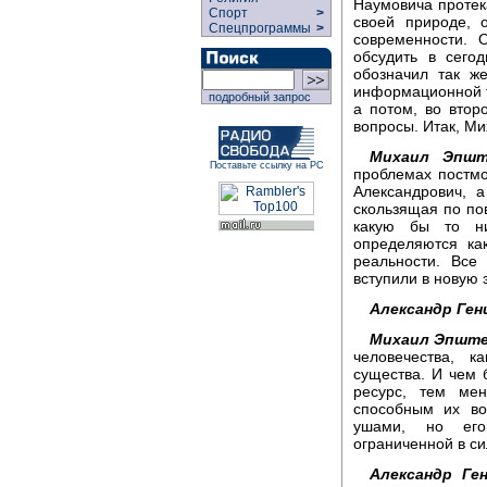
Наумовича протек
Спорт
>
своей природе, 
Спецпрограммы
>
современности. 
обсудить в сего
обозначил так ж
информационной тр
подробный запрос
а потом, во втор
вопросы. Итак, Ми
Михаил Эпшт
Поставьте ссылку на РС
проблемах постмо
Александрович, а
скользящая по по
какую бы то н
определяются ка
реальности. Все
вступили в новую 
Александр Ген
Михаил Эпште
человечества, к
существа. И чем
ресурс, тем ме
способным их во
ушами, но его 
ограниченной в си
Александр Ген