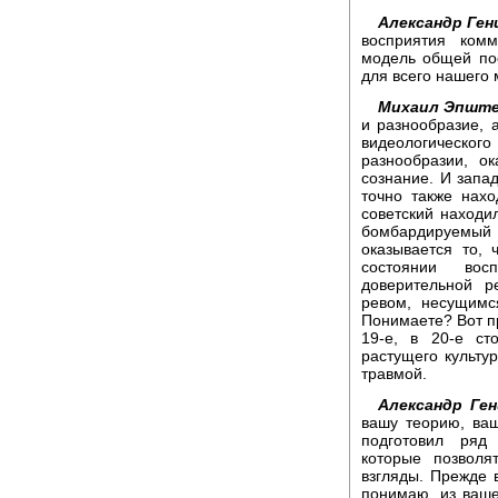
Александр Ген
восприятия комм
модель общей пос
для всего нашего
Михаил Эпште
и разнообразие, а
видеологического
разнообразии, о
сознание. И запа
точно также нахо
советский находи
бомбардируемы
оказывается то, 
состоянии вос
доверительной р
ревом, несущимс
Понимаете? Вот пр
19-е, в 20-е ст
растущего культу
травмой.
Александр Ген
вашу теорию, ваш
подготовил ряд 
которые позволя
взгляды. Прежде 
понимаю, из ваше