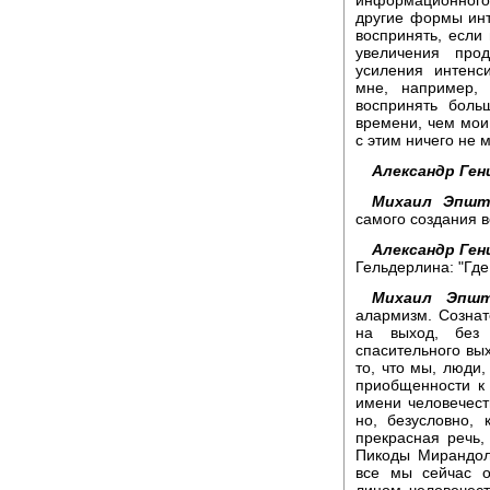
другие формы инт
воспринять, если
увеличения про
усиления интенс
мне, например,
воспринять боль
времени, чем мои 
с этим ничего не м
Александр Ген
Михаил Эпшт
самого создания 
Александр Ген
Гельдерлина: "Где
Михаил Эпшт
алармизм. Сознате
на выход, без 
спасительного вы
то, что мы, люди
приобщенности к 
имени человечест
но, безусловно, 
прекрасная речь,
Пикоды Мирандоло
все мы сейчас о
лицом человечест