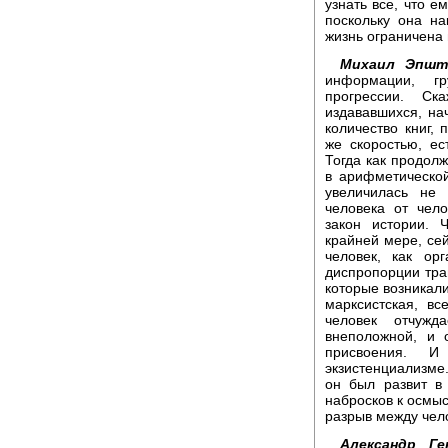
узнать все, что е
поскольку она н
жизнь ограничена
Михаил Эпшт
информации, гр
прогрессии. Ск
издававшихся, на
количество книг,
же скоростью, е
Тогда как продолж
в арифметической
увеличилась не 
человека от чело
закон истории. 
крайней мере, сей
человек, как ор
диспропорции тра
которые возникали
марксистская, в
человек отчужд
внеположной, и 
присвоения. И
экзистенциализме
он был развит в
набросков к осмыс
разрыв между чел
Александр Ге