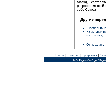
взгляд, состав
разрешения этой
себе Сократ.
Другие перед
"Последний 
Из истории р
востоковед
[0
Отправить 
Новости
Темы дня
Программы
Эфи
|
|
|
c 2004 Радио Свобода / Ради