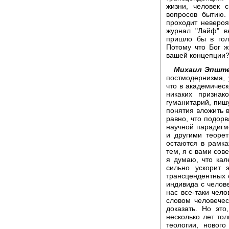
жизни, человек 
вопросов бытию.
проходит невероя
журнал "Лайф" в
пришло бы в гол
Потому что Бог ж
вашей концепции
Михаил Эпште
постмодернизма, 
что в академическ
никаких признак
гуманитарий, пиш
понятия вложить в
равно, что подорв
научной парадиг
и другими теоре
остаются в рамка
тем, я с вами сов
я думаю, что кал
сильно ускорит 
трансцендентных 
индивида с челове
нас все-таки чел
словом человечес
доказать. Но это
несколько лет тол
теологии, новог