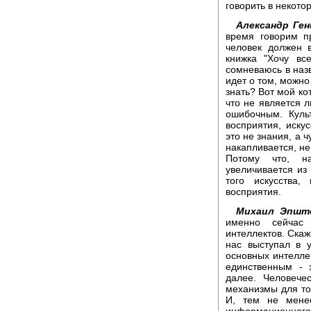
говорить в некотор
Александр Ген
время говорим п
человек должен 
книжка "Хочу вс
сомневаюсь в назв
идет о том, можно 
знать? Вот мой кот
что не является л
ошибочным. Куль
восприятия, искус
это не знания, а ч
накапливается, не
Потому что, н
увеличивается из
того искусства,
восприятия.
Михаил Эпшт
именно сейчас 
интеллектов. Скаж
нас выступал в у
основных интелле
единственным - 
далее. Человече
механизмы для тог
И, тем не мене
информационног