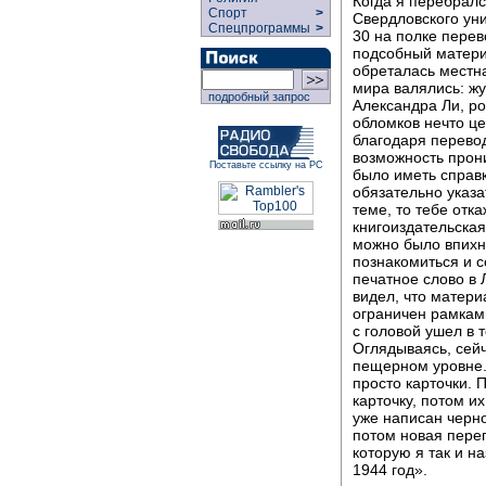
Когда я перебралс
Спорт
>
Свердловского уни
Спецпрограммы
>
30 на полке перев
подсобный матери
обреталась местна
мира валялись: жу
подробный запрос
Александра Ли, ро
обломков нечто це
благодаря перевод
возможность прони
Поставьте ссылку на РС
было иметь справк
обязательно указа
теме, то тебе отк
книгоиздательская
можно было впихну
познакомиться и с
печатное слово в Л
видел, что матери
ограничен рамками
с головой ушел в т
Оглядываясь, сейч
пещерном уровне.
просто карточки.
карточку, потом и
уже написан черн
потом новая переп
которую я так и н
1944 год».