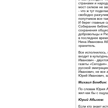
странами и народам
мост силком не за
- что ж тут подел
свободно разгулив
попутчиков все-та
И берег главные с
Собирание библио
сохранения общес
добровольцы и Риж
в последнее врем
Нина Ивановна Абы
хранитель.
Все исполнилось, 
входит в культурн
Иванович - двухт
газеты «Сегодня»
русской эмиграции
Иванович, не все 
Юрий Иванович, за
Михаил Бомбин:
По словам Юрия Аб
жил как бы с ощущ
Юрий Абызов:
Если кто знает ис