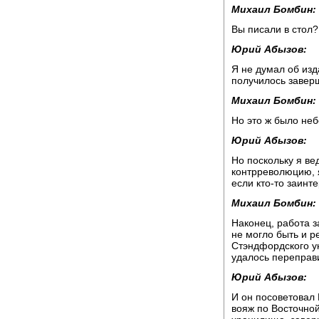
Михаил Бомбин:
Вы писали в стол?
Юрий Абызов:
Я не думал об изд
получилось заверш
Михаил Бомбин:
Но это ж было не
Юрий Абызов:
Но поскольку я ве
контрреволюцию, я
если кто-то заинт
Михаил Бомбин:
Наконец, работа 
не могло быть и 
Стэндфордского у
удалось переправ
Юрий Абызов:
И он посоветовал 
вояж по Восточно