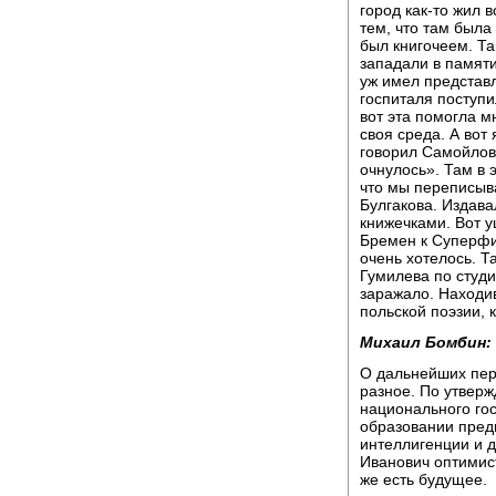
город как-то жил 
тем, что там была
был книгочеем. Та
западали в памяти
уж имел представл
госпиталя поступи
вот эта помогла м
своя среда. А вот 
говорил Самойлов:
очнулось». Там в 
что мы переписыв
Булгакова. Издав
книжечками. Вот 
Бремен к Суперфи
очень хотелось. 
Гумилева по студи
заражало. Находи
польской поэзии, 
Михаил Бомбин:
О дальнейших перс
разное. По утверж
национального го
образовании пред
интеллигенции и 
Иванович оптимист
же есть будущее.