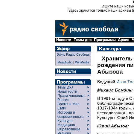
Ищите наши новы
Здесь хранятся только наши архивы (
Эфир Радио Свобода
Хранитель 
|
RealAudio
WinMedia
рождения пи
Абызова
Ведущий
Иван То
Темы дня
>
Михаил Бомбин:
Наши гости
>
Права человека
>
В 1991-м году в С
Россия
>
библиографический
Время и Мир
>
1917-1944 годы». 
СМИ
>
исследования - п
История и
>
современность
>
Культуры Юрий Ив
Культура
>
Медицина
>
Юрий Абызов:
Образование
>
Религия
>