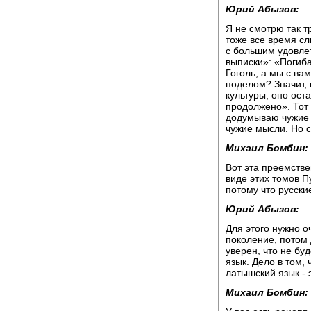
Юрий Абызов:
Я не смотрю так т
тоже все время сл
с большим удовле
выписки»: «Погиба
Гоголь, а мы с вам
поделом? Значит, 
культуры, оно ост
продолжено». Тот 
додумываю чужие 
чужие мысли. Но 
Михаил Бомбин:
Вот эта преемстве
виде этих томов П
потому что русски
Юрий Абызов:
Для этого нужно о
поколение, потом 
уверен, что не бу
язык. Дело в том, 
латышский язык - э
Михаил Бомбин: