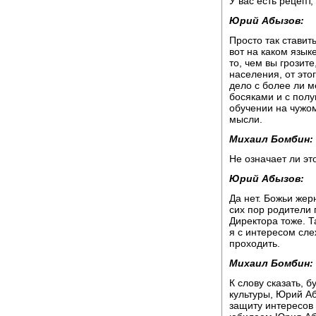
У вас есть рецепт,
Юрий Абызов:
Просто так ставит
вот на каком язык
то, чем вы грозит
населения, от это
дело с более ли м
босяками и с пол
обучении на чужо
мысли.
Михаил Бомбин:
Не означает ли эт
Юрий Абызов:
Да нет. Божьи жер
сих пор родители 
Директора тоже. Т
я с интересом сле
проходить.
Михаил Бомбин:
К слову сказать, 
культуры, Юрий А
защиту интересов 