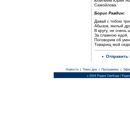
юбилеем Юрия Абы
Самойлова.
Борис Равдин:
Давай с тобою три
Абызов, милый дру
В кругу, не очень
За славною едой,
Поговорим об умн
Товарищ мой седо
Отправить 
Новости
Темы дня
Программы
Эфи
|
|
|
c 2004 Радио Свобода / Ради