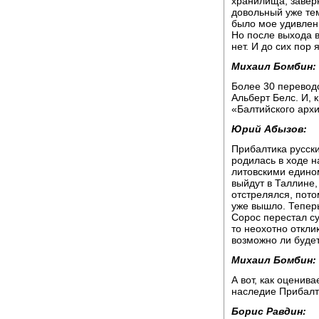
хранилища, заверн
довольный уже тем,
было мое удивлени
Но после выхода в
нет. И до сих пор
Михаил Бомбин:
Более 30 переводо
Альберт Белс. И, 
«Балтийского архи
Юрий Абызов:
Прибалтика русски
родилась в ходе н
литовскими едино
выйдут в Таллине,
отстрелялся, пото
уже вышло. Теперь
Сорос перестал су
то неохотно откли
возможно ли будет
Михаил Бомбин:
А вот, как оценив
наследие Прибалт
Борис Равдин: