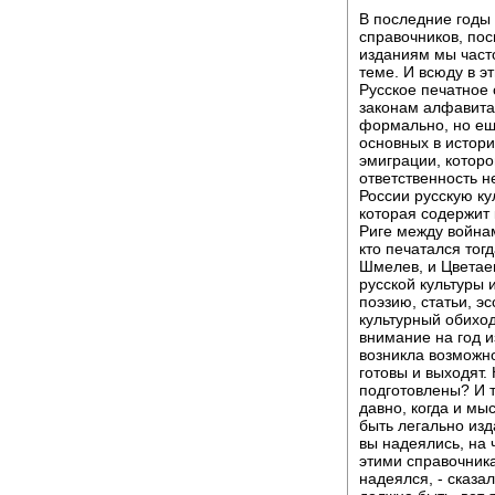
В последние годы 
справочников, по
изданиям мы част
теме. И всюду в 
Русское печатное 
законам алфавита
формально, но еще
основных в истори
эмиграции, которо
ответственность н
России русскую ку
которая содержит 
Риге между войнам
кто печатался тогд
Шмелев, и Цветаев
русской культуры 
поэзию, статьи, эс
культурный обиход
внимание на год и
возникла возможно
готовы и выходят.
подготовлены? И т
давно, когда и мыс
быть легально изд
вы надеялись, на 
этими справочника
надеялся, - сказал