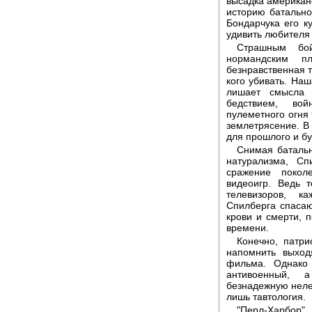
высадка американс
историю батальног
Бондарчука его ку
удивить любителя
Страшным бой
нормандским пл
безнравственная т
кого убивать. На
лишает смысла 
бедствием, во
пулеметного огня 
землетрясение. В
для прошлого и бу
Снимая баталь
натурализма, Сп
сражение покол
видеоигр. Ведь 
телевизоров, к
Спилберга спасаю
крови и смерти,
времени.
Конечно, патр
напомнить выход
фильма. Однако
антивоенный, а
безнадежную нелеп
лишь тавтология.
"Перл-Харбор"