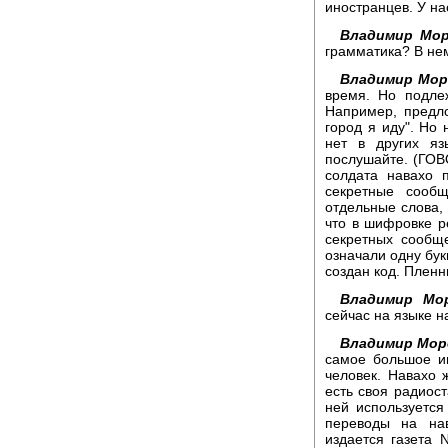
иностранцев. У на
Владимир Мор
грамматика? В не
Владимир Мор
время. Но подле
Например, предло
город я иду". Но 
нет в других яз
послушайте. (ГО
солдата навахо 
секретные сооб
отдельные слова,
что в шифровке ре
секретных сообщ
означали одну бук
создан код. Пленн
Владимир Мор
сейчас на языке н
Владимир Мор
самое большое и
человек. Навахо 
есть своя радиос
ней используется
переводы на на
издается газетa 