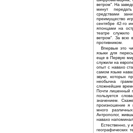
ветром". На завед
минут передат
средствами зан
преимущество игр
сентябре 42-го и
японцами на ост
театре служило
ветром". За всю
противником.
Впервые это чи
языки для перес
еще в Первую мир
служили на европ
опыт с навахо ст
самом языке навах
звуки, которых п
необычна грамм
сложнейшие време
Почти лишенный 
пользуется сло
значением. Скаже
произношение я н
много различны
Антрополог, живш
навахо напоминал
Естественно, у 
географических 