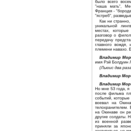
было всего восе
"наша мать", Ме
Франция - "борода
"ястреб", разведыв
Как ни странно,
уникальной линг
местах, которы
разговор о филол
передачу предста
главного вождя, 
племени навахо. 
Владимир Мор
имя Рэй Болдуин 
(Льюис два раз
Владимир Мор
Владимир Мор
Но мне 53 года, я
после фильма пл
событий, которые
воевал на Окина
телохранителем. 
на Окинаве он ре
другие солдаты. Н
из военной разв
приняли за японс
заступиться, но им