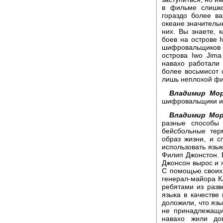
в фильме слишк
гораздо более в
океане значитель
них. Вы знаете, 
боев на острове I
шифровальщиков 
острова Iwo Jim
навахо работали
более восьмисот с
лишь неплохой фи
Владимир Мор
шифровальщики и
Владимир Мор
разные способы 
бейсбольные тер
образ жизни, и с
использовать язы
Филип Джонстон. 
Джонсон вырос и 
С помощью своих
генерал-майора Кл
ребятами из разв
языка в качестве
доложили, что язы
не принадлежащи
навахо жили до