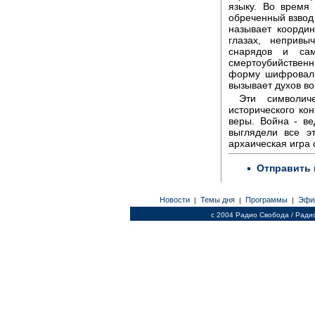
языку. Во время 
обреченный взвод
называет коорди
глазах, непривы
снарядов и сам
смертоубийстве
форму шифроваль
вызывает духов во
Эти символич
исторического ко
веры. Война - ве
выглядели все э
архаическая игра 
Отправить 
Новости
Темы дня
Программы
Эфи
|
|
|
c 2004 Радио Свобода / Ради