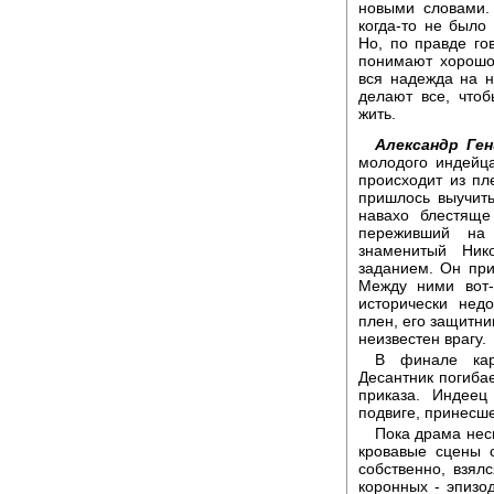
новыми словами.
когда-то не было 
Но, по правде го
понимают хорошо.
вся надежда на 
делают все, чтоб
жить.
Александр Ген
молодого индейц
происходит из пл
пришлось выучит
навахо блестяще
переживший на
знаменитый Ник
заданием. Он при
Между ними вот-
исторически нед
плен, его защитни
неизвестен врагу.
В финале кар
Десантник погибае
приказа. Индеец
подвиге, принесш
Пока драма нес
кровавые сцены 
собственно, взял
коронных - эпизод