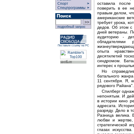
оставила после
Спорт
>
поверить в ее н
Спецпрограммы
>
правым делом, что
американские вет
требует урока, ко
дедов. Об этом 
подробный запрос
дней ветераны. П
аудиторию - де
обладателями 
жизнеутверждающ
Поставьте ссылку на РС
опыта нравстве
десятилетий тоск
синдромом. Бата
интерес к прошлы
Но справедли
батального жанр
11 сентября. Я, 
рядового Райана".
Спилберг однаж
непонятым. И дей
в истории кино р
адресата. Истори
разряду. Дело в т
Разница велика. 
любви и жертве,
стратегической иг
глазах искусств