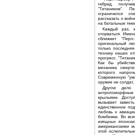
гибрид, получ
"Титаником". П
ограничился сп
рассказать о вой
на батальные темы
Каждый раз, к
оторваться. Имен
сближает "Перл
оригинальный лю
только последняя
технику наших от
прогресс. "Титани
Как бы убийств
механика смерти
которого напро
Современную "умн
оружие не солдат,
Другое дело 
антропоморфные
крыльями. Досту
вызывает завист
единственное под
любовь к авиации
бомбежки. Во вся
изящных японски
американскими м
этой ослепительн