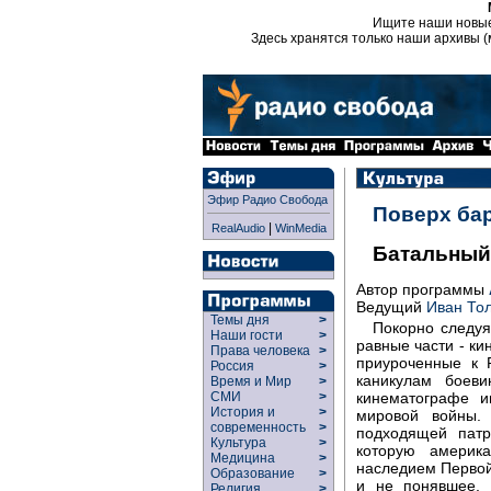
Ищите наши новы
Здесь хранятся только наши архивы (
Эфир Радио Свобода
Поверх ба
|
RealAudio
WinMedia
Батальный
Автор программы
Ведущий
Иван То
Темы дня
>
Покорно следуя
Наши гости
>
равные части - ки
Права человека
>
приуроченные к 
Россия
>
каникулам боев
Время и Мир
>
кинематографе и
СМИ
>
История и
>
мировой войны.
современность
>
подходящей патр
Культура
>
которую америк
Медицина
>
наследием Первой
Образование
>
и не понявшее, 
Религия
>