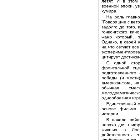
летят. И в этом
военной эпохи, у
кумира.
На роль главно
"Говорящие с вет
задолго до того,
гонконгского ки
жанр который, 
Однако, в своей 
на что сетуют все
экспериментирова
цитирует достиже
С одной стор
фронтальной сце
подготовленного
победы (и мести)
американские, н
обычная смес
мелодраматиче
однообразная игр
Единственный о
основе фильма 
истории.
В начале войн
навахо для шифр
живших в Лос-
действенность
шифровальщика, к