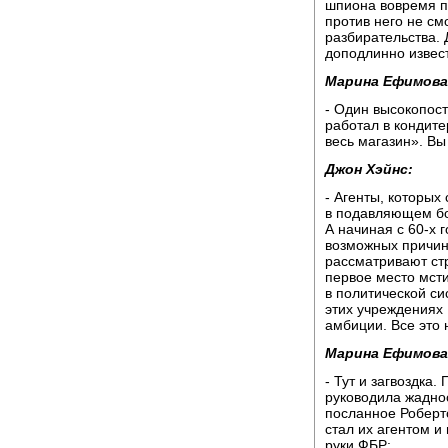
шпиона вовремя пр
против него не см
разбирательства.
доподлинно извес
Марина Ефимова
- Один высокопост
работал в кондите
весь магазин». Вы
Джон Хэйнс:
- Агенты, которых 
в подавляющем бо
А начиная с 60-х г
возможных причин
рассматривают стр
первое место мсти
в политической си
этих учреждениях
амбиции. Все это 
Марина Ефимова
- Тут и загвоздка
руководила жаднос
посланное Роберто
стал их агентом и
руки ФБР: