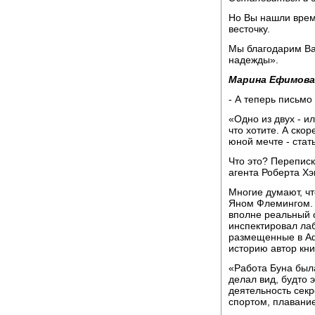
Но Вы нашли врем
весточку.
Мы благодарим Ва
надежды».
Марина Ефимова
- А теперь письмо
«Одно из двух - и
что хотите. А ско
юной мечте - ста
Что это? Переписк
агента Роберта Хэ
Многие думают, чт
Яном Флемингом. 
вполне реальный 
инспектировал ла
размещенные в Аф
историю автор кн
«Работа Буна была
делал вид, будто 
деятельность секр
спортом, плавание