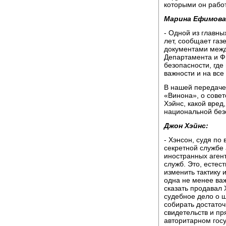
которыми он рабо
Марина Ефимова
- Одной из главны
лет, сообщает га
документами межд
Департамента и ФБ
безопасности, где
важности и на все
В нашей передаче 
«Винона», о сове
Хэйнс, какой вред
национальной без
Джон Хэйнс:
- Хэнсон, судя по
секретной службе
иностранных агент
служб. Это, естес
изменить тактику 
одна не менее ва
сказать продавал Х
судебное дело о 
собирать достаточ
свидетельств и пр
авторитарном госу