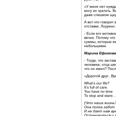
«У меня нет нужды
могу их тратить. 
даже слишком ще
А вот что говорит
отставке, Лоуренс
- Если его мотиво
вечно. Потому что 
суммы, которые е
небольшими.
Марина Ефимова
- Тогда, что заст
человека, отца ше
что он имел? Пос
«Дорогой друг...Вр
What's our life?
It's full of care.
You have no time
To stop and stare...
(Что наша жизнь
Она полна забот
И не дает нам вр
Остановиться и 