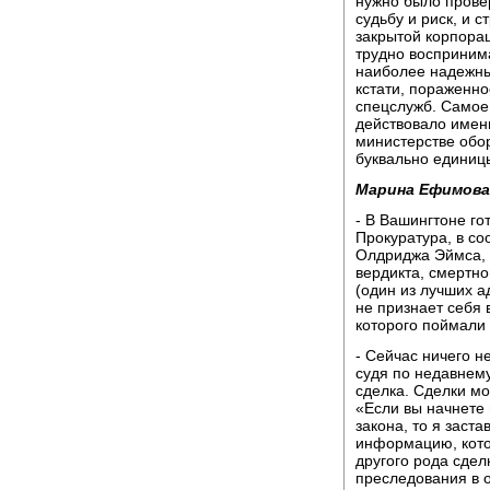
нужно было провер
судьбу и риск, и с
закрытой корпорац
трудно воспринима
наиболее надежны
кстати, пораженн
спецслужб. Самое
действовало именн
министерстве обор
буквально единиц
Марина Ефимова
- В Вашингтоне го
Прокуратура, в со
Олдриджа Эймса, т
вердикта, смертно
(один из лучших а
не признает себя 
которого поймали 
- Сейчас ничего н
судя по недавнему
сделка. Сделки мо
«Если вы начнете 
закона, то я заст
информацию, кото
другого рода сдел
преследования в