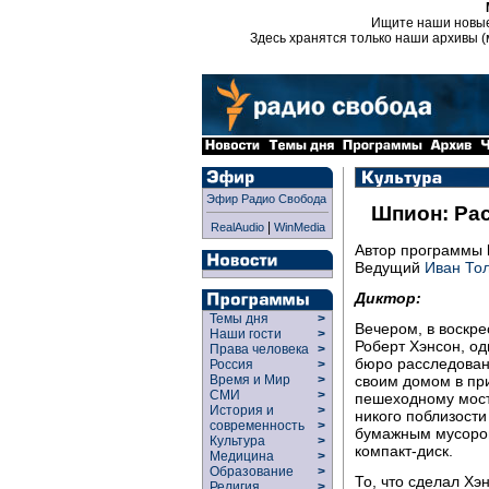
Ищите наши новы
Здесь хранятся только наши архивы (
Эфир Радио Свобода
Шпион: Рас
|
RealAudio
WinMedia
Автор программы
Ведущий
Иван То
Диктор:
Темы дня
>
Вечером, в воскре
Наши гости
>
Роберт Хэнсон, од
Права человека
>
бюро расследовани
Россия
>
своим домом в пр
Время и Мир
>
СМИ
>
пешеходному мости
История и
>
никого поблизости
современность
>
бумажным мусором
Культура
>
компакт-диск.
Медицина
>
Образование
>
То, что сделал Хэ
Религия
>