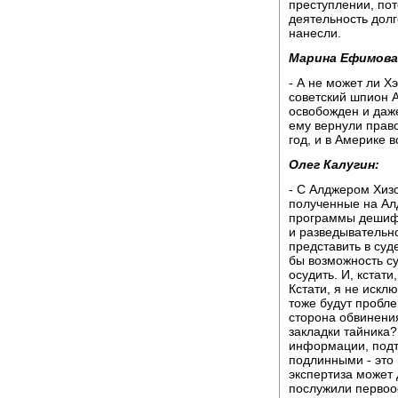
преступлении, пот
деятельность долг
нанесли.
Марина Ефимова
- А не может ли Х
советский шпион А
освобожден и даж
ему вернули право
год, и в Америке 
Олег Калугин:
- С Алджером Хиз
полученные на Ал
программы дешифр
и разведывательн
представить в суд
бы возможность су
осудить. И, кстати
Кстати, я не искл
тоже будут пробле
сторона обвинения
закладки тайника?
информации, подт
подлинными - это 
экспертиза может 
послужили первоос