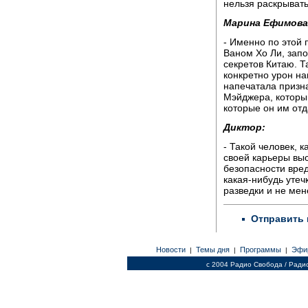
нельзя раскрывать
Марина Ефимова
- Именно по этой
Ваном Хо Ли, зап
секретов Китаю. Т
конкретно урон на
напечатала призн
Мэйджера, который
которые он им отд
Диктор:
- Такой человек, 
своей карьеры вы
безопасности вред
какая-нибудь уте
разведки и не мен
Отправить 
Новости
Темы дня
Программы
Эфи
|
|
|
c 2004 Радио Свобода / Ради