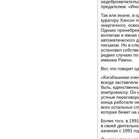
недоброжелательс
предателем: «Ино
Так или иначе, в 
куратору Хэнсон п
энергичного, осво
Однако пренебреж
коллегам и явная 
автоматического д
письмом. Но в сле
установил собств
редких случаях по
именем Рамон.
Вот, что говорит о
«Кэгэбэшники оче
всегда заставляли
быть, единственны
компромиссу. Он н
устные переговоры
конца работали не
всех остальных сл
которая бежит на 
Более того, в 199
в своей деятельно
начиная с 1991 го