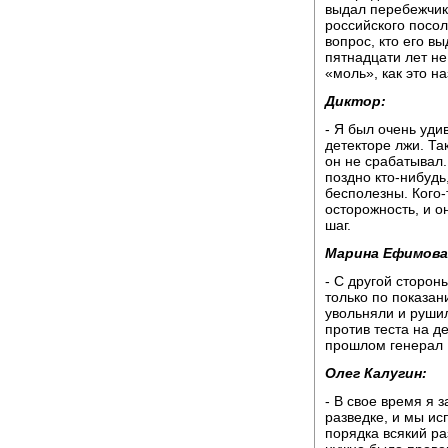
выдал перебежчик
российского посо
вопрос, кто его в
пятнадцати лет не
«моль», как это 
Диктор:
- Я был очень уди
детекторе лжи. Та
он не срабатывал
поздно кто-нибудь,
бесполезны. Кого-т
осторожность, и 
шаг.
Марина Ефимова
- С другой сторон
только по показан
увольняли и рушил
против теста на де
прошлом генерал К
Олег Калугин:
- В свое время я
разведке, и мы ис
порядка всякий ра