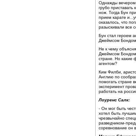
Однажды вечером, 
грубо приставать 
нож. Тогда Бун пр
прием карате и...
оказалось, что п
разыскивали все 
Бун стал героем а
Джеймсом Бондом
Не к чему объясня
Джеймсом Бондом,
стране. Но какие 
агентом?
Ким Филби, аристо
Англию по сообра
помогать стране в
эксперимент пров
работать на росси
Лоуренс Салк:
- Он мог быть че
хотел быть лучшим
чрезвычайно спец
разведчиком-преда
соревнование он 