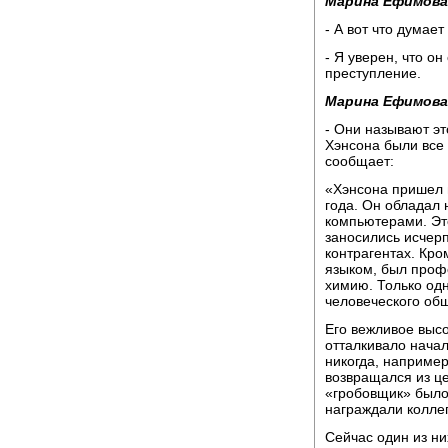
Марина Ефимова
- А вот что думае
- Я уверен, что о
преступление.
Марина Ефимова
- Они называют эт
Хэнсона были все 
сообщает:
«Хэнсона пришел в
года. Он обладал
компьютерами. Эт
заносились исчер
контрагентах. Кро
языком, был проф
химию. Только одн
человеческого об
Его вежливое выс
отталкивало нача
никогда, например
возвращался из ц
«гробовщик» было
награждали коллег
Сейчас один из ни