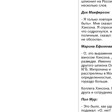
шпионил на Россию
несколько слов.
Дик Макферсон:
- Я только повтор
быть». Мне сказал
Хэнсона. Я спроси
что содрогнулся, к
поличным, сказал:
не обсохла».
Марина Ефимова
- О, это выражени
взносом Хэнсона, 
разведке. Именно 
другого шпиона О
КГБ, Митрохина и
расстреляны в Мос
определенностью,
гораздо больше.
Коллега Хэнсона,
друга и сотрудника
Пол Мур:
- Это было, как уд
подумал: «О, нет!