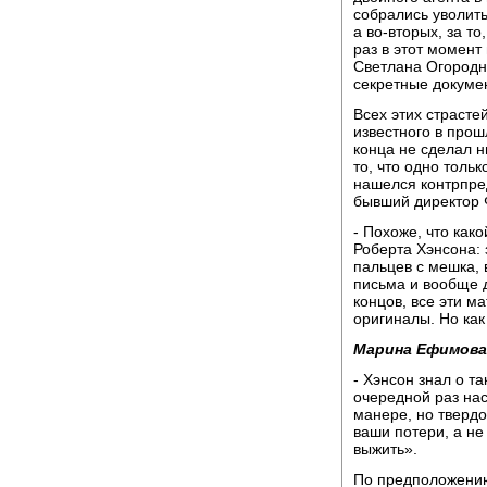
собрались уволить
а во-вторых, за то
раз в этот момент
Светлана Огородн
секретные докуме
Всех этих страсте
известного в прош
конца не сделал н
то, что одно тольк
нашелся контрпред
бывший директор 
- Похоже, что как
Роберта Хэнсона: 
пальцев с мешка, 
письма и вообще 
концов, все эти м
оригиналы. Но как
Марина Ефимова
- Хэнсон знал о та
очередной раз нас
манере, но твердо
ваши потери, а не
выжить».
По предположению 