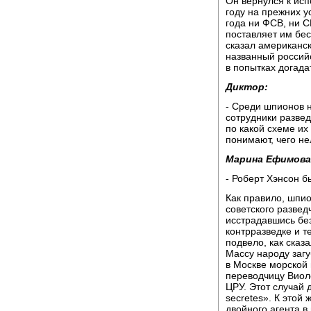
Он вернулся к ис
году на прежних у
года ни ФСВ, ни СВ
поставляет им бе
сказал американс
названный российс
в попытках догада
Диктор:
- Среди шпионов 
сотрудники развед
по какой схеме их
понимают, чего не
Марина Ефимова
- Роберт Хэнсон б
Как правило, шпио
советского развед
исстрадавшись без
контрразведке и т
подвело, как сказ
Массу народу загу
в Москве морской
переводчицу Виол
ЦРУ. Этот случай 
secretes». К этой
двойного агента в