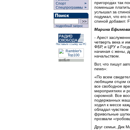
пригородах так по
Спорт
>
поменьше платить 
Спецпрограммы
>
услышал за спиной
подумал, что его 
спиной добавил: Fr
подробный запрос
Марина Ефимова
- Арест заслуженн
четверть века и и
Поставьте ссылку на РС
ФБР, и ЦРУ и Госд
начиная с жены, д
начальством.
Вот, что пишут ав
news»:
«По всем свидете
любящим отцом св
все свободное вре
мероприятиях и р
скромной. Все вос
подержанных машин
ходил к мессе каж
обладал чувством
фривольные шутки 
прозвали «гробов
Друг семьи, Дик М