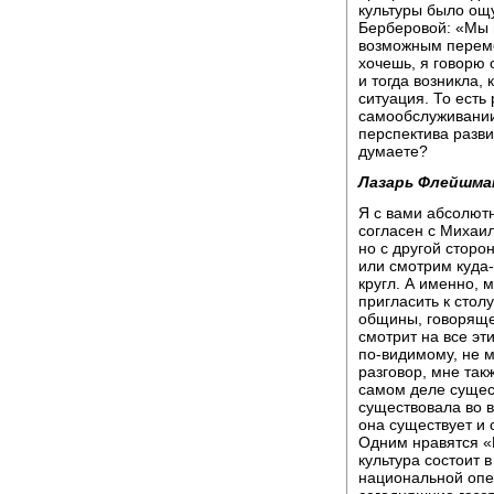
культуры было ощ
Берберовой: «Мы н
возможным переме
хочешь, я говорю
и тогда возникла,
ситуация. То есть
самообслуживании 
перспектива разви
думаете?
Лазарь Флейшма
Я с вами абсолютн
согласен с Михаи
но с другой сторо
или смотрим куда-
кругл. А именно, 
пригласить к стол
общины, говорящег
смотрит на все эт
по-видимому, не 
разговор, мне так
самом деле сущест
существовала во в
она существует и 
Одним нравятся «
культура состоит 
национальной опер