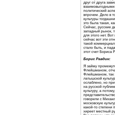
друг от друга за
взаимовыгодными.
политический аспе
впрочем. Дело в т
культуры тогдашни
это была такая, к
Сейчас, русские д
западный рынок, т
для этого нет. Вот
сейчас вот эти о
такой коммерциали
стало быть, и пад
этот счет Бориса 
Борис Равдин:
Я займу промежут
Флейшманом, отча
Флейшманом, так 
латышской культур
ослаблено, но при
на русской публик
культуру, а потому
представительство
говорили с Михаи
московскую культур
какой-то степени 
хиреет местный ру