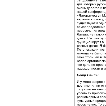
сегодняшние газет
для которых русск
очень дорогое и в
нашей конференци
«Литература ун Мак
вернуться к тому, 
существуют в одно
самоопределения 
пересечения этих 
Латвии, нет таких
здесь. Русская ку
функционирует в Б
разных дозах. Я бы
Петр, сказали, не
никогда не было, 
этой столицей в П
более органически
что дело не просто
насыщенности и и
Петр Вайль:
И у меня вопрос к
достижения ни от 
ситуации не завис
условиях приблизи
равномерным слое
культурный процес
несомненно. То ес