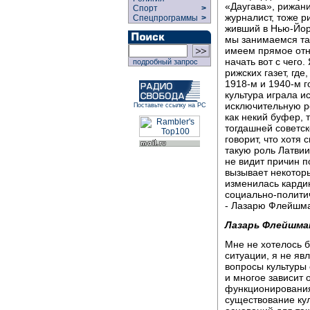
«Даугава», рижан
Спорт
>
журналист, тоже ри
Спецпрограммы
>
живший в Нью-Йорк
мы занимаемся так
имеем прямое отн
начать вот с чего
подробный запрос
рижских газет, где
1918-м и 1940-м 
культура играла и
исключительную ро
Поставьте ссылку на РС
как некий буфер, 
тогдашней советск
говорит, что хотя
такую роль Латвии
не видит причин п
вызывает некоторы
изменилась карди
социально-политич
- Лазарю Флейшма
Лазарь Флейшма
Мне не хотелось 
ситуации, я не яв
вопросы культуры
и многое зависит 
функционирования
существование кул