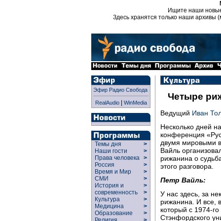
Ищите наши новы
Здесь хранятся только наши архивы (
Эфир Радио Свобода
Четыре ри
|
RealAudio
WinMedia
Ведущий
Иван То
Несколько дней н
конференция «Русс
двумя мировыми в
Темы дня
>
Вайль организовал
Наши гости
>
рижанина о судьба
Права человека
>
Россия
>
этого разговора.
Время и Мир
>
СМИ
>
Петр Вайль:
История и
>
современность
>
У нас здесь, за н
Культура
>
рижанина. И все, 
Медицина
>
который с 1974-го
Образование
>
Стэнфордского ун
Религия
>