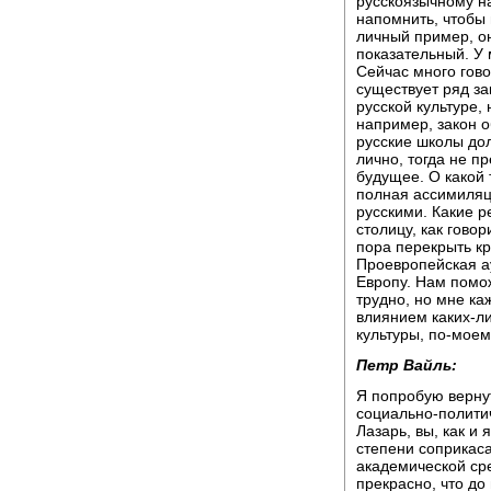
русскоязычному н
напомнить, чтобы 
личный пример, о
показательный. У 
Сейчас много гово
существует ряд зак
русской культуре,
например, закон о
русские школы до
лично, тогда не п
будущее. О какой 
полная ассимиляци
русскими. Какие р
столицу, как гово
пора перекрыть кр
Проевропейская а
Европу. Нам помо
трудно, но мне каж
влиянием каких-ли
культуры, по-моему
Петр Вайль:
Я попробую вернут
социально-полити
Лазарь, вы, как и
степени соприкаса
академической сре
прекрасно, что до