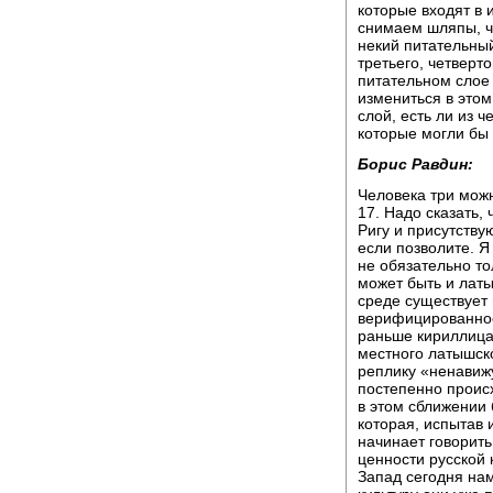
которые входят в 
снимаем шляпы, ч
некий питательный
третьего, четверто
питательном слое 
измениться в этом
слой, есть ли из ч
которые могли бы 
Борис Равдин:
Человека три мож
17. Надо сказать,
Ригу и присутству
если позволите. Я
не обязательно то
может быть и латы
среде существует 
верифицированное 
раньше кириллица
местного латышско
реплику «ненавижу
постепенно происх
в этом сближении
которая, испытав 
начинает говорить
ценности русской 
Запад сегодня нам