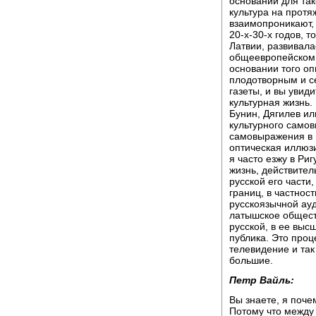
оснований для так
культура на протя
взаимопроникают, 
20-х-30-х годов, т
Латвии, развивала
общеевропейском 
основании того оп
плодотворным и с
газеты, и вы увид
культурная жизнь.
Бунин, Дягилев ил
культурного самов
самовыражения в 
оптическая иллюзи
я часто езжу в Риг
жизнь, действител
русской его части
границ, в частнос
русскоязычной ауд
латышское обществ
русской, в ее выс
публика. Это проц
телевидение и так
большие.
Петр Вайль:
Вы знаете, я поче
Потому что между 