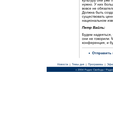
культуру они уже 
нужно. У них боль
вовсе не обязате
Должна быть созда
существовать цен
национальном изв
Петр Вайль:
Будем надеяться, 
они не говорили. 
конференция, и бу
Отправить 
Новости
Темы дня
Программы
Эфи
|
|
|
c 2004 Радио Свобода / Ради