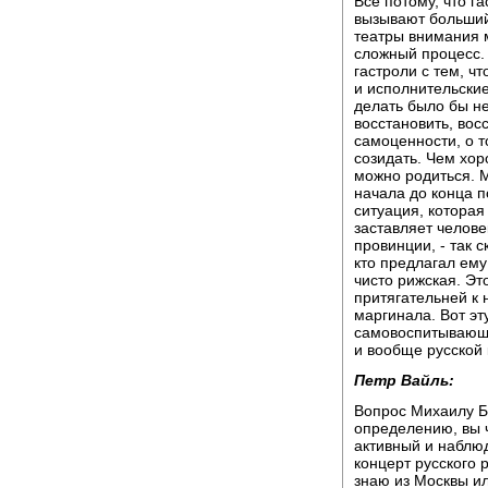
Все потому, что г
вызывают больший 
театры внимания 
сложный процесс.
гастроли с тем, ч
и исполнительские
делать было бы н
восстановить, вос
самоценности, о т
созидать. Чем хор
можно родиться. М
начала до конца п
ситуация, которая
заставляет челове
провинции, - так 
кто предлагал ему
чисто рижская. Эт
притягательней к 
маргинала. Вот э
самовоспитывающу
и вообще русской 
Петр Вайль:
Вопрос Михаилу Бо
определению, вы 
активный и наблю
концерт русского 
знаю из Москвы ил