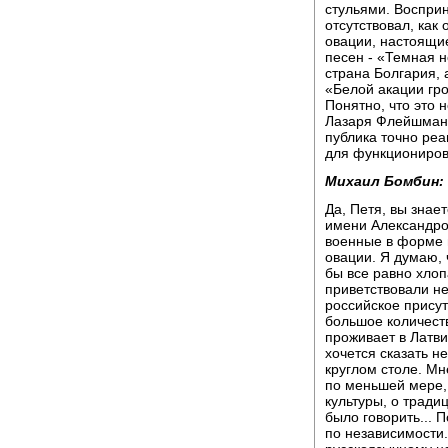
стульями. Восприн
отсутствовал, как 
овации, настоящие
песен - «Темная 
страна Болгария, 
«Белой акации гро
Понятно, что это
Лазаря Флейшмана
публика точно реа
для функциониров
Михаил Бомбин:
Да, Петя, вы знае
имени Александров
военные в форме 
овации. Я думаю, 
бы все равно хлоп
приветствовали не
российское присут
большое количест
проживает в Латви
хочется сказать н
круглом столе. Мне
по меньшей мере, 
культуры, о тради
было говорить... 
по независимости.