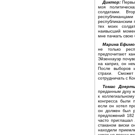
Диктор:
Первый
моя политическ
солдатами. Вт
республиканцам
республиканским п
тех моих солда
наивысший момен
мне пачкать свою
Марина Ефимо
не только рес
предпочитают кан
Эйзенхауэр почувс
на каприз, он не
После выборов 
страхи. Сможе
сотрудничать с Ко
Томас Доерти
преданным духу к
к коллегиальном
конгресса были 
если он хотел пр
он должен был р
предложений 182
часто приглашал 
стаканом виски о
находили приемле
никак не военным