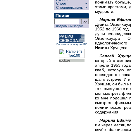
понимать больше,
Спорт
>
этими крестами, 
Спецпрограммы
>
мудрости.
Марина Ефимо
Дуайта Эйзенхауэ
подробный запрос
1952 по 1960 год
души ненавидевшим
Эйзенхауэра 
идеологического
Поставьте ссылку на РС
Никиты Хрущева.
Сергей Хруще
который с америк
апреле 1953 год
клаб, которую в
последнего слова
шаг к встрече. И я
Хрущев, он был на
то я выступал с е
мог смотреть филь
ко мне подошел п
смотрел фильмы
политическое ре
содержания.
Марина Ефимо
им через месяц по
клубе, фактическ