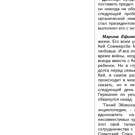
поставить предел
он никогда не об
следующей проб
органической не
стал президентом
выполнял его с эн
Марина Ефимо
жизни. Его всем 
Кей Соммерсби М
любовью. И все эт
время войны, ког
всегда вместе с К
ребенок. Но в гл
долга перед семь
Кей, в самом ра
происходит в мое
сказать, но я н
следующий день 
Германии он уех
обернулся назад.
"Гений Эйзенха
энциклопедии, -
вдохновлять н
несовместимых ку
этот свой тала
сотрудничества с 
Советский Союз 