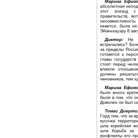
Марина Ефимо
абсолютная непод
этот эпизод с 
правительств, в
несовместимост
кажется, была н
Эйзенхауэру 8 авг
Диктор:
Не ст
встречались? Бол
за пределы России
готовятся к персп
главы государств
стоят перед чело
влияли отношени
должны решатьс
чиновников, тем ху
Марина Ефимо
было много крити
были в том, что о
Доволен ли был с
Томас Доерти
Горд тем, что за 
кусочка территор
шла корейская во
шла борьба за с
конфликты его пр