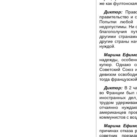
же как фултонская
Диктор:
Право
правительство и 
Попытки любой 
недопустимы. Ни 
благополучия пу
другими странам
другие страны нач
нуждой.
Марина Ефимо
надежды, особенн
купюр. Однако с
Советский Союз 
девизом освободи
тогда французской
Диктор:
В 2 ча
во Франции был 
иностранных дел
трудом удержива
отчаянно нужда
американцев про
коммунистов с воз
Марина Ефимо
причинах отказа 
советник прези