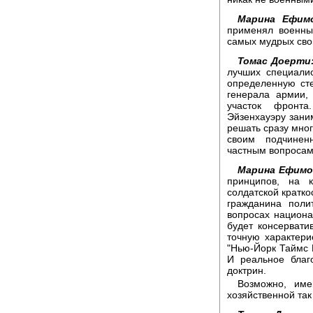
Марина Ефимо
применял военны
самых мудрых сво
Томас Доерти
лучших специали
определенную сте
генерала армии,
участок фронта
Эйзенхауэру зан
решать сразу мног
своим подчинен
частным вопросам
Марина Ефимо
принципов, на 
солдатской кратко
гражданина поли
вопросах национа
будет консервати
точную характери
"Нью-Йорк Таймс 
И реальное благ
доктрин.
Возможно, име
хозяйственной так