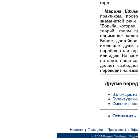
горд.
Марина Ефимо
практиком, про
знаменитой речи 
"Борьба, которая
теорий, форм п
понимание челов
Божие, достойное
имеющее души и
порабощать и тира
или идею. Во врем
потерять наши со
делает свободно
переводит на язык
Другие перед
Взломщик из
Голливудский
Именем эво
Отправить 
Новости
Темы дня
Программы
Эфи
|
|
|
c 2004 Радио Свобода / Ради