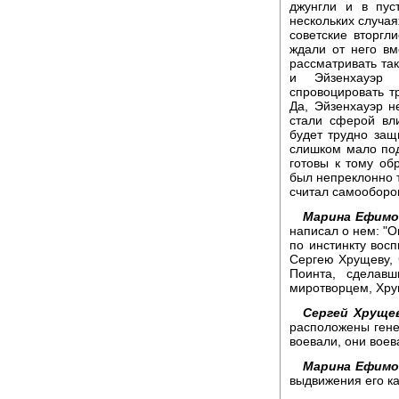
джунгли и в пус
нескольких случая
советские вторгл
ждали от него вм
рассматривать та
и Эйзенхауэр 
спровоцировать т
Да, Эйзенхауэр н
стали сферой вл
будет трудно защи
слишком мало под
готовы к тому об
был непреклонно т
считал самооборо
Марина Ефимо
написал о нем: "О
по инстинкту восп
Сергею Хрущеву, ч
Поинта, сделавш
миротворцем, Хру
Сергей Хруще
расположены гене
воевали, они воева
Марина Ефимо
выдвижения его к