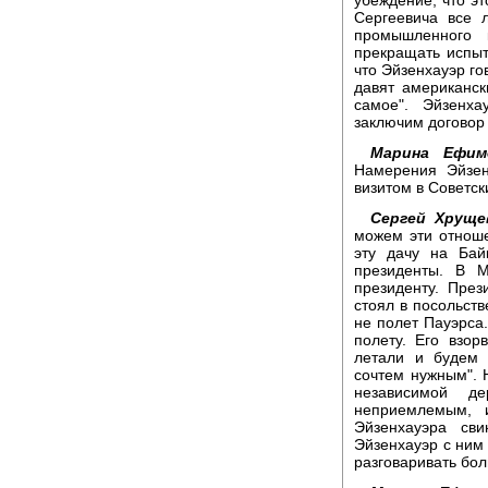
убеждение, что эт
Сергеевича все 
промышленного 
прекращать испыт
что Эйзенхауэр го
давят американск
самое". Эйзенха
заключим договор
Марина Ефим
Намерения Эйзен
визитом в Советс
Сергей Хруще
можем эти отноше
эту дачу на Бай
президенты. В М
президенту. През
стоял в посольств
не полет Пауэрса
полету. Его взор
летали и будем 
сочтем нужным". Н
независимой д
неприемлемым, 
Эйзенхауэра сви
Эйзенхауэр с ним 
разговаривать бол