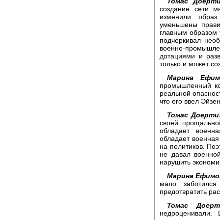
Томас Доерти
создание сети м
изменили обра
уменьшены прави
главным образом 
подчеркивал нео
военно-промыш
дотациями и разв
только и может со
Марина Ефим
промышленный ко
реальной опасност
что его ввел Эйзе
Томас Доерти
своей прощальной
обладает военн
обладает военная
на политиков. Поэ
не давал военно
нарушить экономич
Марина Ефимо
мало заботилс
предотвратить рас
Томас Доерт
недооценивали.