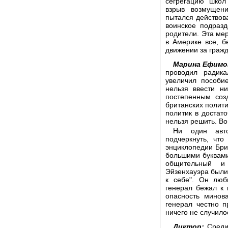
сегрегацию школ
взрыв возмущен
пытался действова
воинское подраз
родители. Эта ме
в Америке все, б
движении за гражд
Марина Ефимо
проводил радик
увеличил пособи
нельзя ввести н
постепенным соз
британских полити
политик в достато
нельзя решить. Во
Ни один авт
подчеркнуть, чт
энциклопедии Бри
большими буквами
общительный и
Эйзенхауэра были 
к себе". Он люб
генерал бежал к 
опасность минова
генерал честно п
ничего не случило
Диктор:
Среди 