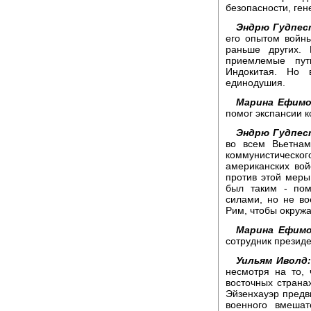
безопасности, ге
Эндрю Гудпес
его опытом войн
раньше других.
приемлемые пут
Индокитая. Но 
единодушия.
Марина Ефимо
помог экспансии 
Эндрю Гудпес
во всем Вьетнам
коммунистическо
американских вой
против этой меры
был таким - пом
силами, но не во
Рим, чтобы окруж
Марина Ефимо
сотрудник презид
Уильям Иволд:
несмотря на то,
восточных страна
Эйзенхауэр предв
военного вмешат