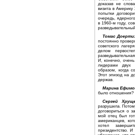
доказав не слова
визита в Америку
попытки договор
очередь, ядерного
в 1960-м году, со
разведывательный
Томас Доерти
постоянно провер
советского лагер
делом первосте
разведывательная
И, конечно, очен
лидерами двух 
образом, когда с
Этот эпизод на д
держав.
Марина Ефимо
было отношения?
Сергей Хруще
разрушила. Потому
договориться о з
мой отец был гот
американцев, кот
хотел заверши
президентство. И 