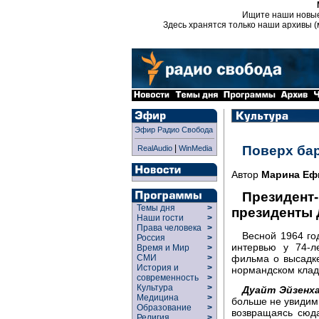
Ищите наши новы
Здесь хранятся только наши архивы (
Эфир Радио Свобода
|
Поверх ба
RealAudio
WinMedia
Автор
Марина Еф
Президент-
Темы дня
>
президенты 
Наши гости
>
Права человека
>
Весной 1964 го
Россия
>
интервью у 74-л
Время и Мир
>
СМИ
>
фильма о высадк
История и
>
нормандском клад
современность
>
Культура
>
Дуайт Эйзенха
Медицина
>
больше не увидим 
Образование
>
возвращаясь сюда
Религия
>