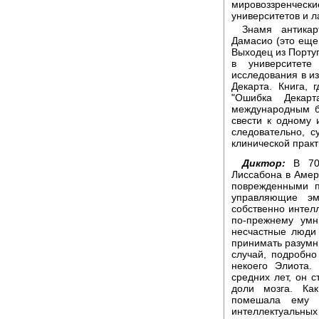
мировоззренчески
университетов и л
Знамя антикар
Дамасио (это еще 
Выходец из Португ
в университет
исследования в из
Декарта. Книга, 
"Ошибка Декар
международным б
свести к одному 
следовательно, 
клинической практ
Диктор:
В 70-
Лиссабона в Амер
поврежденными п
управляющие эм
собственно интел
по-прежнему ум
несчастные люди 
принимать разумн
случай, подробно
некоего Элиота.
средних лет, он 
доли мозга. Ка
помешала ему п
интеллектуальн