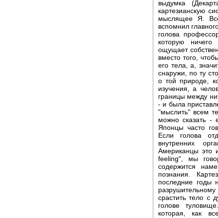
выдумка (Декар
картезианскую си
мыслящее Я. Вс
вспомнил главного
голова профессор
которую ничего 
ощущает собственн
вместо того, чтобы
его тела, а, знач
снаружи, по ту с
о той природе, к
изучения, а чел
границы между ни
- и была приставл
"мыслить" всем те
можно сказать - 
Японцы часто гов
Если голова от
внутренних орг
Американцы это 
feeling", мы го
содержится наме
познания. Карте
последние годы н
разрушительному
срастить тело с 
голове туловищ
которая, как в