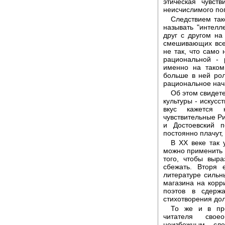
этическая чувст
неисчислимого поп
Следствием так
называть "интелл
друг с другом на
смешивающих все 
не так, что само
рациональной -
именно на таком
больше в ней рол
рациональное нач
Об этом свидет
культуры - искус
вкус кажется 
чувствительные Ри
и Достоевский 
постоянно плачут,
В ХХ веке так 
можно применить 
того, чтобы выра
сбежать. Вторя 
литературе сильны
магазина на корр
поэтов в сдерж
стихотворения дол
То же и в про
читателя своео
неизбежным сле