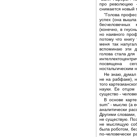
про революцию -
снимается новый 
"Голова профес
успех (она вышла 
бесчеловечных 
(конечно, в гнусн
но наивного проф
потому что книгу
меня так напугал
вспоминаю эти д
голова стала для
интеллектоцентр
посвящена се
ностальгическим 
Не знаю, думал
не на рабфаке), 
того картезианско
науки. Ее отцом
существо - человек
В основе карте
sum" - мыслю (а е
аналитически рас
Другими словами, 
не существую. Поэ
не мыслящую соба
была роботом, бе
по-человечески р