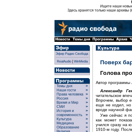
Ищите наши новы
Здесь хранятся только наши архивы (
Эфир Радио Свобода
|
Поверх ба
RealAudio
WinMedia
Голова пр
Автор программы
Темы дня
>
Наши гости
>
Александр Ге
Права человека
>
читательское впеч
Россия
>
Впрочем, выбор ее
Время и Мир
>
еще не ходил, но
СМИ
>
вроде научной фа
История и
>
Уже сейчас я п
современность
>
Культура
>
как может показ
Медицина
>
учился сразу на ю
Образование
>
1910-м году. Посл
Религия
>