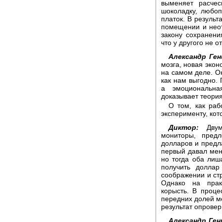
выменяет расчес
шоколадку, любоп
платок. В результ
помещении и неот
закону сохранени
что у другого не о
Александр Ген
мозга, новая эко
на самом деле. Ок
как нам выгодно. 
а эмоциональна
доказывает теория
О том, как раб
эксперименту, кот
Диктор:
Двум 
мониторы, пред
долларов и предл
первый давал мень
но тогда оба лиш
получить доллар
соображении и ст
Однако на прак
корысть. В проце
передних долей мо
результат опровер
Александр Ген