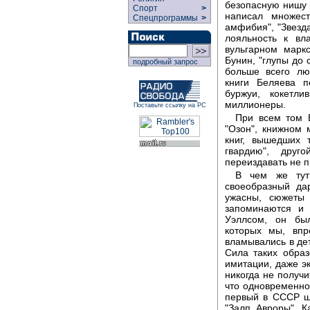
безопасную нишу в
Спорт
>
написал множест
Спецпрограммы
>
амфибия", "Звезд
лояльность к вл
вульгарном марк
Бунин, "глупы до 
подробный запрос
больше всего лю
книги Беляева п
буржуи, кокетл
миллионеры.
Поставьте ссылку на РС
При всем том Б
"Озон", книжном 
книг, вышедших 
гвардию", друг
переиздавать не п
В чем же тут
своеобразный да
ужасны, сюжеты 
запоминаются и 
Уэллсом, он бы
которых мы, впр
вламывались в дет
Сила таких обра
имитации, даже эк
никогда не получи
что одновременно
первый в СССР ш
"Залп Авроры". 