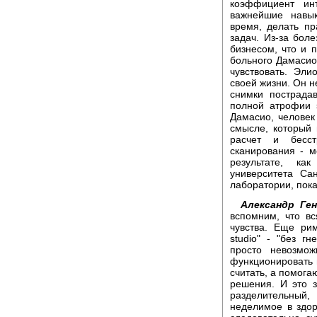
коэффициент ин
важнейшие навы
время, делать пр
задач. Из-за бол
бизнесом, что и 
больного Дамасио
чувствовать. Эли
своей жизни. Он н
снимки пострада
полной атрофии 
Дамасио, человек
смысле, который
расчет и бесс
сканирования - 
результате, к
университета Са
лаборатории, пока
Александр Ген
вспомним, что в
чувства. Еще ри
studio" - "без г
просто невозмо
функционировать 
считать, а помога
решения. И это з
разделительный,
неделимое в здор