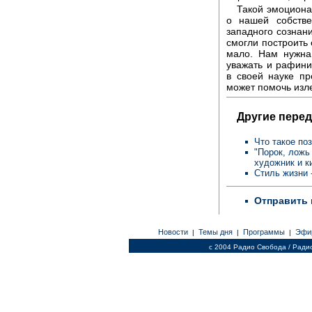
Такой эмоциона
о нашей собстве
западного сознани
смогли построить 
мало. Нам нужна 
уважать и рафини
в своей науке пр
может помочь изл
Другие перед
Что такое по
"Порок, ложь
художник и 
Стиль жизни 
Отправить 
Новости
Темы дня
Программы
Эфи
|
|
|
c 2004 Радио Свобода / Ради