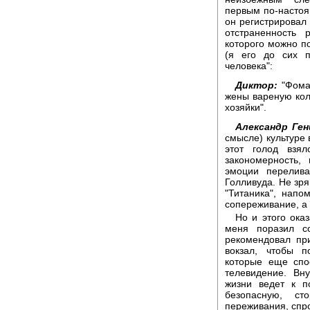
первым по-настоя
он регистрировал 
отстраненность 
которого можно п
(я его до сих п
человека":
Диктор:
"Фома 
жены вареную кол
хозяйки".
Александр Ген
смысле) культуре
этот голод взя
закономерность,
эмоции перелив
Голливуда. Не зря
"Титаника", нап
сопереживание, а 
Но и этого ока
меня поразил со
рекомендовал пр
вокзал, чтобы п
которые еще спо
телевидение. Вн
жизни ведет к п
безопасную, с
переживания, спр