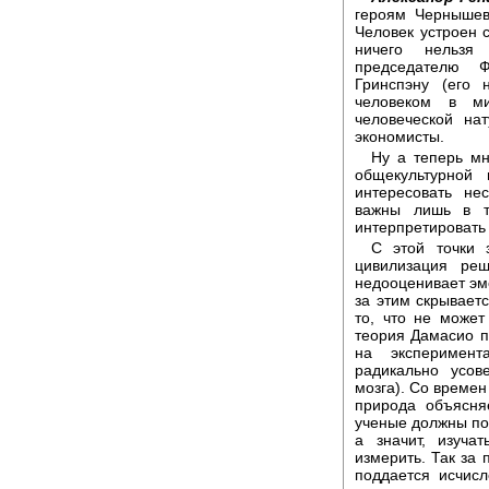
героям Чернышевс
Человек устроен 
ничего нельзя 
председателю 
Гринспэну (его
человеком в ми
человеческой на
экономисты.
Ну а теперь мн
общекультурной 
интересовать не
важны лишь в т
интерпретировать
С этой точки 
цивилизация ре
недооценивает эм
за этим скрываетс
то, что не может 
теория Дамасио п
на эксперимент
радикально усов
мозга). Со времен
природа объясня
ученые должны по
а значит, изуча
измерить. Так за 
поддается исчисл