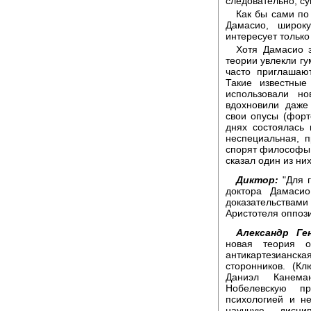
следовательно, с
Как бы сами по
Дамасио, широк
интересует только
Хотя Дамасио з
теории увлекли гу
часто приглашаю
Такие известны
использовали н
вдохновили даже
свои опусы (форт
днях состоялась
неспециальная, 
спорят философы 
сказал один из ни
Диктор:
"Для г
доктора Дамаси
доказательствами
Аристотеля оппоз
Александр Ге
новая теория 
антикартезианс
сторонников. (К
Даниэл Канема
Нобелевскую п
психологией и н
научную дисци