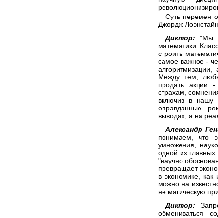
революционизиров
Суть перемен о
Джордж Лоэнстайн
Диктор:
"Мы х
математики. Класс
строить математи
самое важное - че
алгоритмизации, 
Между тем, любы
продать акции 
страхам, сомнени
включив в нашу 
оправданные ре
выводах, а на реа
Александр Ген
понимаем, что э
умножения, наук
одной из главных
"научно обоснован
превращает эконом
в экономике, как 
можно на извест
не магическую при
Диктор:
Запре
обмениваться с