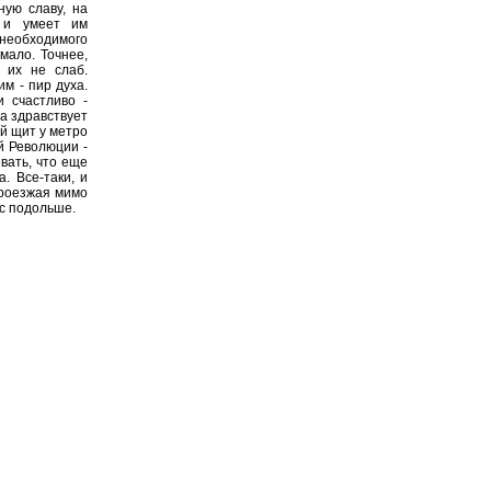
ную славу, на
 и умеет им
 необходимого
мало. Точнее,
 их не слаб.
м - пир духа.
 счастливо -
а здравствует
й щит у метро
й Революции -
вать, что еще
. Все-таки, и
проезжая мимо
ас подольше.