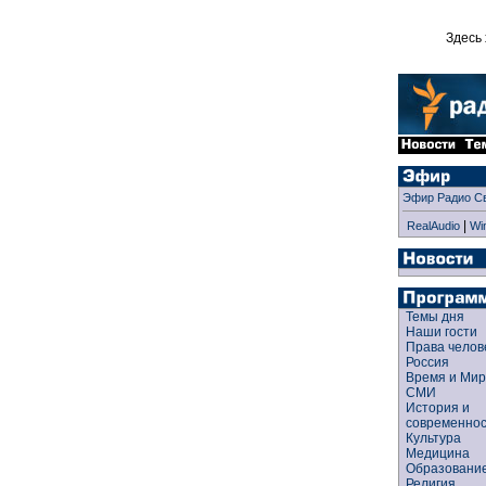
Здесь 
Эфир Радио С
|
RealAudio
Wi
Темы дня
Наши гости
Права чело
Россия
Время и Ми
СМИ
История и
современно
Культура
Медицина
Образован
Религия