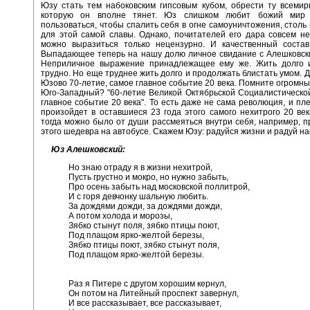
Юзу стать тем набоковским гипсовым кубом, обрести ту всемир
которую он вполне тянет. Юз слишком любит божий мир
пользоваться, чтобы спалить себя в огне самоуничтожения, столь
для этой самой славы. Однако, почитателей его дара совсем не
можно выразиться только нецензурно. И качественный состав
Выпадающее теперь на нашу долю личное свидание с Алешковски
Неприличное выражение принадлежащее ему же. Жить долго и
трудно. Но еще труднее жить долго и продолжать блистать умом. Д
Юзово 70-летие, самое главное событие 20 века. Помните огромны
Юго-Западный? "60-летие Великой Октябрьской Социалистическо
главное событие 20 века". То есть даже не сама революция, и пле
произойдет в оставшиеся 23 года этого самого нехитрого 20 века
тогда можно было от души рассмеяться внутри себя, например, 
этого шедевра на автобусе. Скажем Юзу: радуйся жизни и радуй н
Юз Алешковский:
Но знаю отраду я в жизни нехитрой,
Пусть грустно и мокро, но нужно забыть,
Про осень забыть над московской поллитрой,
И с горя девчонку шальную любить.
За дождями дожди, за дождями дожди,
А потом холода и морозы,
Зябко стынут поля, зябко птицы поют,
Под плащом ярко-желтой березы,
Зябко птицы поют, зябко стынут поля,
Под плащом ярко-желтой березы.
Раз я Питере с другом хорошим кернул,
Он потом на Литейный проспект завернул,
И все рассказывает, все рассказывает,