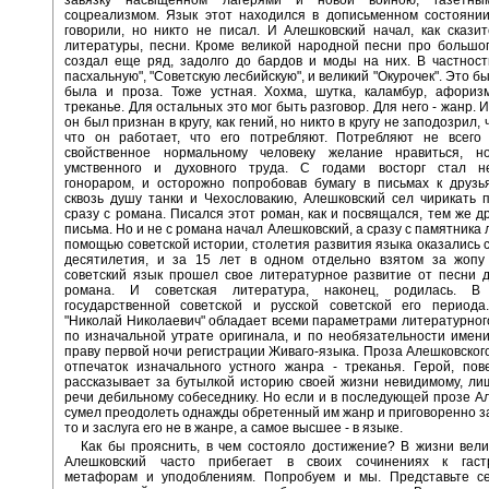
соцреализмом. Язык этот находился в дописьменном состоянии
говорили, но никто не писал. И Алешковский начал, как сказит
литературы, песни. Кроме великой народной песни про большог
создал еще ряд, задолго до бардов и моды на них. В частност
пасхальную", "Советскую лесбийскую", и великий "Окурочек". Это б
была и проза. Тоже устная. Хохма, шутка, каламбур, афоризм
треканье. Для остальных это мог быть разговор. Для него - жанр. 
он был признан в кругу, как гений, но никто в кругу не заподозрил, 
что он работает, что его потребляют. Потребляют не всего
свойственное нормальному человеку желание нравиться, 
умственного и духовного труда. С годами восторг стал н
гонораром, и осторожно попробовав бумагу в письмах к друзь
сквозь душу танки и Чехословакию, Алешковский сел чирикать 
сразу с романа. Писался этот роман, как и посвящался, тем же др
письма. Но и не с романа начал Алешковский, а сразу с памятника
помощью советской истории, столетия развития языка оказались 
десятилетия, и за 15 лет в одном отдельно взятом за жопу
советский язык прошел свое литературное развитие от песни 
романа. И советская литература, наконец, родилась. В
государственной советской и русской советской его периода
"Николай Николаевич" обладает всеми параметрами литературног
по изначальной утрате оригинала, и по необязательности имени
праву первой ночи регистрации Живаго-языка. Проза Алешковского
отпечаток изначального устного жанра - треканья. Герой, пове
рассказывает за бутылкой историю своей жизни невидимому, л
речи дебильному собеседнику. Но если и в последующей прозе А
сумел преодолеть однажды обретенный им жанр и приговоренно за
то и заслуга его не в жанре, а самое высшее - в языке.
Как бы прояснить, в чем состояло достижение? В жизни вели
Алешковский часто прибегает в своих сочинениях к гаст
метафорам и уподоблениям. Попробуем и мы. Представьте с