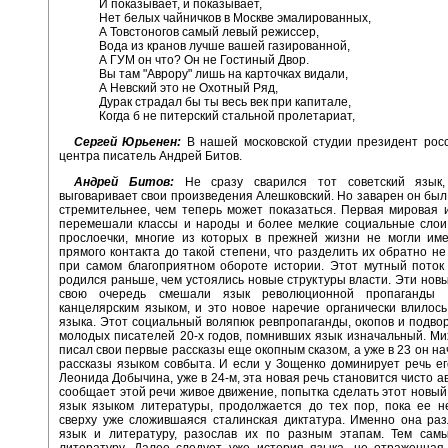
И показывает, и показывает,
Нет белых чайничков в Москве эмалированных,
А Товстоногов самый левый режиссер,
Вода из кранов лучше вашей газированной,
А ГУМ он что? Он не Гостиный Двор.
Вы там "Аврору" лишь на карточках видали,
А Невский это не Охотный Ряд,
Дурак страдал бы ты весь век при капитале,
Когда б не питерский стальной пролетариат,
Сергей Юрьенен:
В нашей московской студии президент рос
центра писатель Андрей Битов.
Андрей Битов:
Не сразу сварился тот советский язык,
выговаривает свои произведения Алешковский. Но заварен он был 
стремительнее, чем теперь может показаться. Первая мировая 
перемешали классы и народы и более мелкие социальные слои,
прослоечки, многие из которых в прежней жизни не могли име
прямого контакта до такой степени, что разделить их обратно не
при самом благоприятном обороте истории. Этот мутный поток
родился раньше, чем устоялись новые структуры власти. Эти новы
свою очередь смешали язык революционной пропаганды 
канцелярским языком, и это новое наречие органически влилос
языка. Этот социальный воляпюк ревпропаганды, окопов и подво
молодых писателей 20-х годов, помнивших язык изначальный. М
писал свои первые рассказы еще окопным сказом, а уже в 23 он на
рассказы языком совбыта. И если у Зощенко доминирует речь его
Леонида Добычина, уже в 24-м, эта новая речь становится чисто а
сообщает этой речи живое движение, попытка сделать этот новый,
язык языком литературы, продолжается до тех пор, пока ее н
сверху уже сложившаяся сталинская диктатура. Именно она ра
язык и литературу, разослав их по разным этапам. Тем самы
литературу. Далее следует уже история языка, не отраженная