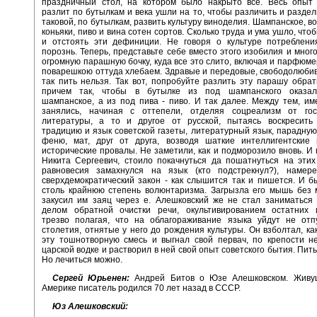
праздничный стол, на котором было накрыто все. Весь опыт 
разлит по бутылкам и века ушли на то, чтобы различить и раздели
таковой, по бутылкам, развить культуру виноделия. Шампанское, во
коньяки, пиво и вина сотен сортов. Сколько труда и ума ушло, чт
и отстоять эти дефиниции. Не говоря о культуре потребления
порознь. Теперь, представьте себе вместо этого изобилия и мног
огромную парашную бочку, куда все это слито, включая и парфюме
поварешкою оттуда хлебаем. Здравые и передовые, свободолюби
так пить нельзя. Так вот, попробуйте разлить эту парашу обрат
причем так, чтобы в бутылке из под шампанского оказал
шампанское, а из под пива - пиво. И так далее. Между тем, и
занялись, начиная с оттепели, отделяя соцреализм от гос
литературы, а то и другое от русской, пытаясь воскресить 
традицию и язык советской газеты, литературный язык, парадную 
феню, мат, друг от друга, возводя шаткие интеллигентские 
исторические провалы. Не заметили, как и подморозило вновь. И
Никита Сергеевич, стоило покачнуться да пошатнуться на этих
равновесия замахнулся на язык (кто подстрекнул?), намере
сверхдемократический закон - как слышится так и пишется. И 
столь крайнюю степень волюнтаризма. Загрызла его мышь без м
закусил им заяц через е. Алешковский же не стал заниматься
делом обратной очистки речи, окультивированием остатних и
трезво полагая, что на облагораживание языка уйдут не от
столетия, отнятые у него до рождения культуры. Он взболтал, как
эту тошнотворную смесь и выгнал свой первач, по крепости н
царской водке и растворил в ней свой опыт советского бытия. Пить
Но лечиться можно.
Сергей Юрьенен:
Андрей Битов о Юзе Алешковском. Живу
Америке писатель родился 70 лет назад в СССР.
Юз Алешковский: