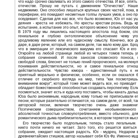
что надо срочно сваливать из этого самого отечества. И все, опять
отечестве. Прошу не путать с движением "Отечество". Наше
недвижимо. Оно способно лишаться крупных своих частей, пока, в
периферии, его покидают несметные толпы лучших умов, а оно при
оскудевает. Сделав для нас все, что было возможно, Юз от нас уш
деяния - креста не избежать. Но кресты крестам рознь. Ведь к
испытание, а испытание это опыт, которого можно только попробов
В 1979 году мы лишились настоящего апостола под боком, спо
гениальное и глубоко онтологическое объяснение чему уг
уродливому явлению или его чудесному смыслу. Конечно, все 
даре, в даре речи, который, на самом деле, так мало кому дан. Бро
что в эмиграции от лексического вакуума его спасают Юз и его
Откройте на любой странице любой из четырех томов теперь у
собрания сочинений. И после заносов словесного поноса, 
свободой слова, блеснет не только гений пророческого, на молеку
понимания действительности, но и самое гениальное отно
действительности. Чувство юмора - единственный путь к не
приятный морально и физически, особенно, если он оказался 
отличие от скорбного взгляда на мир, типа "как посмотриш
вниманием вокруг", который тоже может видеть все, но приводит 
обладает божественной способностью создавать перспективу. Если
посмеяться, значит есть и куда ногу поставить, чтобы канать даль
Юза было анонимным, народным, кому только не приписывали ег
песни, которые разительно отличаются, на самом деле, от всей, т
авторской песни, включая творчество очень даже знамени
Поэтическим совершенством, сочетанием необыкновенног
абсолютной точностью словоупотребления, вместо обычного, для
романтического дыма приблизительности, в котором теряется мысл
Его творчество было подпольным, теперь стало легальным. 
никто почти ничего не читает. Зато того, кто решится взяться
собрание, ожидает настоящая радость. Юз - мудрец. Недаром 
древнекитайских стишков, автор называет себя Юз Фу. Именно му