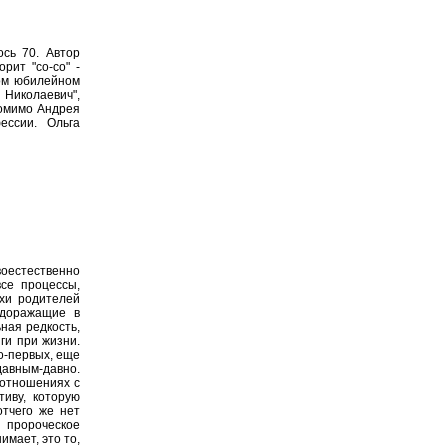
сь 70. Автор
рит "со-со" -
том юбилейном
Николаевич",
помимо Андрея
ессии. Ольга
оестественно
все процессы,
ехи родителей
удоражащие в
ная редкость,
ги при жизни.
о-первых, еще
 давным-давно.
оотношениях с
тиву, которую
отчего же нет
я пророческое
имает, это то,