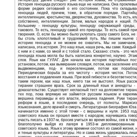
История геноцида русского языка еще не написана. Она проклевы
форме редких сетований о его состоянии. Пока что складыва
геноцида людей, причем, тоже, в обратном порядке. Партийце
интеллигенции, крестьянства, дворянства, духовенства. То есть, кла
собственно, интеллигенции. Затем, малых народов и наций. П
большему - геноциду культуры, геноциду окружающей среды, 
такового. То есть, геноциду самой его природы. То есть самой пр
творения. О, если бы можно было ухлопать сразу самого Бога, не
бы столь хлопотливый и трудоемкий путь. Мы пишем нынче 
историю геноцида и не можем ее охватить. Мы не замечаем,
написана, эта история. Это наш язык, наша речь, мы сами. Каждый и
с ним и с нами, со мной и с тобой стало. Сказано: стиль - это че
геноцида языка могла бы быть написана конкретно, научно. Эта
слов. Язык как ГУЛАГ. Для начала как история партийных пос
установок, потом, как вымирание словаря, потом, как заселение ег
выдвиженцами, под- и переселенцами, потом как порабощ
Периодическая борьба за его чистоту - история чисток. Пото
восстания и подавления языка. При всей гибкости и безответности
таким героем, как наш язык, никто так не выстоял. Язык расс
тирании страшнее врага. Срок за длинный язык и анекдоты - 
доказательство. Существует негласный тест на долгожитие тирана
тех пор, пока впрямую не займется русским языком и евреями
вершина пирамиды и его власти, вершина падения. Руки тиран
реформ в языке, в последнюю очередь, от полноты. Маркси
языкознания, дело врачей и смерть. Литературная биография Юза
начинается именно с этой точки - с вершины и нуля. 1953 го
советского языка он прошел вместе с народом, научившись говор
участь писать в 1937-м, бросив учиться во время войны, сев в тюр
благополучно выйдя из лагеря в 1953-м дипломированным
советского языка. Язык к этому времени состоял из самой жизни,
и тенью культуры и литературы. Но и сама жизнь удержалась лишь
завязку насыщенном лагерями и новой войною, газетн