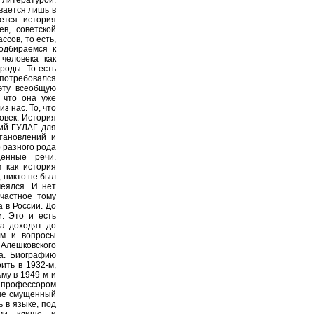
вается лишь в
ется история
в, советской
ссов, то есть,
одбираемся к
человека как
ироды. То есть
 потребовался
эту всеобщую
 что она уже
з нас. То, что
ловек. История
кий ГУЛАГ для
тановлений и
о разного рода
енные речи.
м как история
, никто не был
меялся. И нет
частное тому
 в России. До
. Это и есть
а доходят до
зм и вопросы
 Алешковского
да. Биографию
ить в 1932-м,
ьму в 1949-м и
 профессором
 не смущенный
 в языке, под
ыми клише и