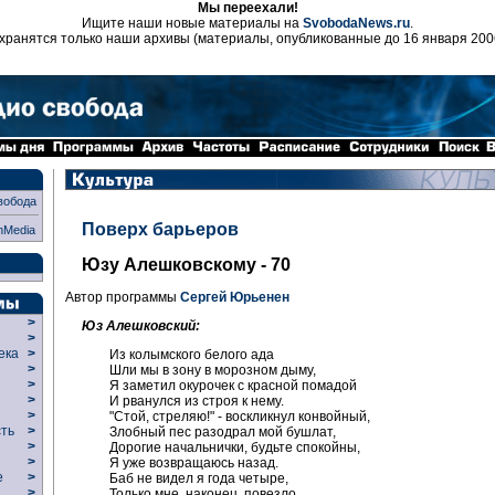
Мы переехали!
Ищите наши новые материалы на
SvobodaNews.ru
.
хранятся только наши архивы (материалы, опубликованные до 16 января 200
вобода
Поверх барьеров
nMedia
Юзу Алешковскому - 70
Автор программы
Сергей Юрьенен
>
Юз Алешковский:
>
века
>
Из колымского белого ада
>
Шли мы в зону в морозном дыму,
р
>
Я заметил окурочек с красной помадой
>
И рванулся из строя к нему.
>
"Стой, стреляю!" - воскликнул конвойный,
сть
>
Злобный пес разодрал мой бушлат,
>
Дорогие начальнички, будьте спокойны,
>
Я уже возвращаюсь назад.
ие
>
Баб не видел я года четыре,
>
Только мне, наконец, повезло,