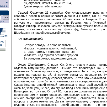
>
Ах, окурочек, может быть, с ТУ-104,
ммы
>
Диким ветром тебя занесло.
Сергей Юрьенен:
21 сентября Юзу Алешковскому исполнило
собрания песен в одном золотом диске и 4-х томов, как он гово
собрания сочинений - последние 20 лет живет в Америке. В э
прос
выпуске его приветствуют друзья из России. Книга "Николай 
которую Виктор Некрасов называл жемчужинкой русской прозы, 
Битова, посвящена московскому философу, биологу по проф
Шамбарант из нашей московской студии.
у на РС
Юз Алешковский:
В такую погодку на печке валяться
И водку глушить в захолустной пивной,
В такую погодку к девчонке прижаться
И плакать над горькой осенней судьбой.
За дождями дожди, за дождями дожди...
Ольга Шамбарант:
С нами Юз. Очень трудно и даже против
отдавать кому-нибудь должное. Обычно это происходит, как и 
осененные божьим промыслом, с опозданием. Типа того, как гр
падают на головы детей. И прочие досадные проволочки, б
некоторых сердцах жажду справедливости. А так, это исключитель
признание, или, хотя бы, признательность за совершенные подви
Слава Богу, настоящий юбилей предоставляет нам такой случай. В
живы те, хотя, увы, не все, кто вкушал плоды деяний юбиляра еще
Во-вторых, вот он сам. Хитрый Юз, он все же схимичил во взаим
пространством и таким образом, подтасовал слегка ту перспек
обычно выстраивает время. Теперь, наконец, становится ясно, 
пророка в своем отечестве. Да как только человеку открываетс
видение, у Юза это называется "третий шнифт", первое, что он пон