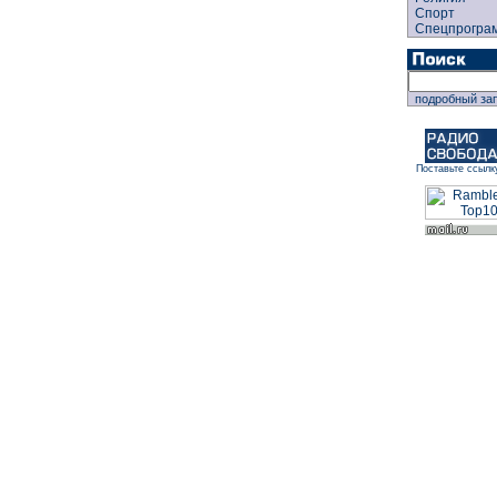
Спорт
Спецпрогра
подробный за
Поставьте ссылк