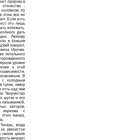
 нет пророка в
 отечество -
 основном, по
 этом, все не
ел. Если есть
рест это лишь
ать избежать.
собного дать
одно. Любому
дело в божьем
дский говорил,
 жена Ирочка.
же легального
порожденного
лярном уровне
шение к этой
зависимости,
бескровным. В
ь с холодным
в тупик, юмор
 есть над чем
ше. Творчество
о шутки и его
ак называемой,
тых авторов.
о лиризма с
 этого жанра,
ь.
Теперь, когда
 за увесистое
в своем цикле
дрость мешает