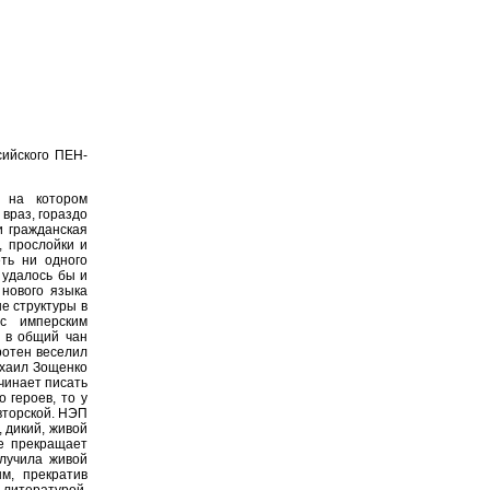
сийского ПЕН-
 на котором
враз, гораздо
и гражданская
 прослойки и
ть ни одного
 удалось бы и
 нового языка
е структуры в
с имперским
ь в общий чан
ротен веселил
ихаил Зощенко
чинает писать
 героев, то у
вторской. НЭП
 дикий, живой
е прекращает
злучила живой
м, прекратив
 литературой.