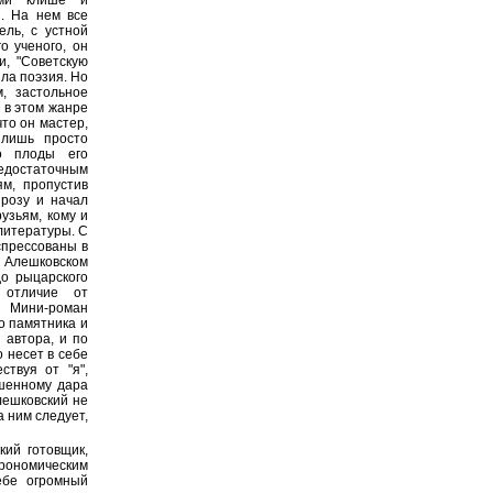
. На нем все
ель, с устной
о ученого, он
и, "Советскую
ыла поэзия. Но
, застольное
И в этом жанре
что он мастер,
 лишь просто
но плоды его
едостаточным
ям, пропустив
прозу и начал
узьям, кому и
 литературы. С
спрессованы в
 Алешковском
до рыцарского
 отличие от
. Мини-роман
о памятника и
 автора, и по
 несет в себе
ствуя от "я",
ишенному дара
лешковский не
 ним следует,
кий готовщик,
рономическим
ебе огромный