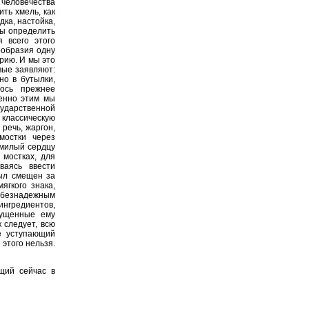
человечества
ть хмель, как
дка, настойка,
обы определить
 всего этого
ообразия одну
рию. И мы это
вые заявляют:
но в бутылки,
ось прежнее
менно этим мы
ударственной
классическую
речь, жаргон,
мостки через
 милый сердцу
 мостках, для
ваясь ввести
был смещен за
ягкого знака,
 безнадежным
нгредиентов,
пущенные ему
 следует, всю
е уступающий
 этого нельзя.
щий сейчас в