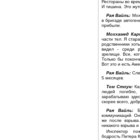
Рестораны во врем
И тишина. Это жут
Рая Вайль:
Мохх
в бригаде автоген
прибыли.
Моххамед Кар
части тел. Я стар
родственники хоть
видел - среди р
зрелище. Все, ког
Только бы поконч
Вот это и есть Аме
Рая Вайль:
Сле
5 месяцев.
Том Стоун:
Каж
людей погибло,
зарабатываю здес
скорее всего, доб
Рая Вайль:
Бр
коммуникаций. Он 
же после взрыва.
никакого взрыва и
Инспектор по
бодрость Питера 