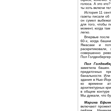
голоса. А это кто
ты хоть включи те
История 11 сен
газеты писали об
он сумел выбежат
для того, чтобы 
момент, когда там
легко.
Впервые после 
60-х, когда баш
Ямасаки и пото
раскритиковали,
совершенно рево
Пол Голденбергер
Пол Голденбе
заметила башен.
придаточных пр
банальности. Или
здания в Нью-Йор
ко времени ат
архитектурных кри
в общем контуре
Мы думали, что бу
Марина Ефимо
включают прожект
пейзаж. Начина