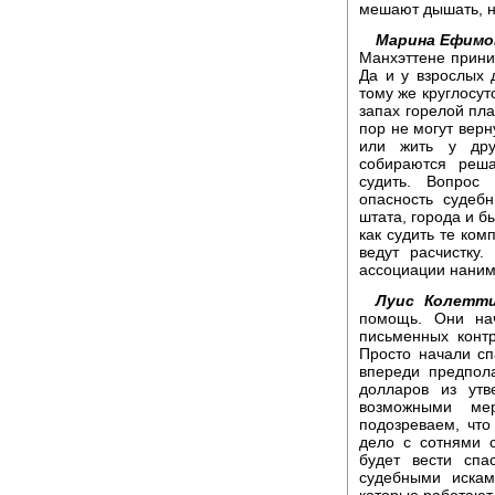
мешают дышать, но
Марина Ефимо
Манхэттене прини
Да и у взрослых 
тому же круглосу
запах горелой пла
пор не могут верн
или жить у дру
собираются реша
судить. Вопрос
опасность судеб
штата, города и б
как судить те ком
ведут расчистку
ассоциации наним
Луис Колетти
помощь. Они нач
письменных конт
Просто начали сп
впереди предпол
долларов из утв
возможными ме
подозреваем, что
дело с сотнями 
будет вести спа
судебными искам
которые работают 