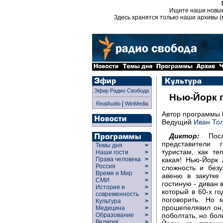
Ищите наши новы
Здесь хранятся только наши архивы (
Эфир Радио Свобода
Нью-Йорк п
|
RealAudio
WinMedia
Автор программы
Ведущий
Иван То
Диктор:
После
представители 
Темы дня
>
туристам, как т
Наши гости
>
какая! Нью-Йорк
Права человека
>
Россия
>
сложность и без
Время и Мир
>
авеню в закутке
СМИ
>
гостиную - диван 
История и
>
который в 60-х г
современность
>
поговорить. Но 
Культура
>
прошепелявил он,
Медицина
>
поболтать, но бол
Образование
>
Религия
>