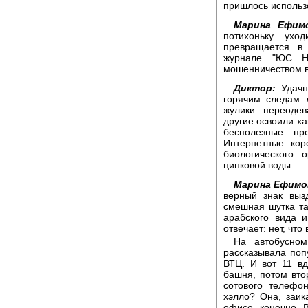
пришлось использ
Марина Ефимо
потихоньку ухо
превращается в
журнале "ЮС Н
мошенничеством в
Диктор:
Удачн
горячим следам 
жулики переоде
другие освоили ха
бесполезные пр
Интернетные кор
биологического
цинковой воды.
Марина Ефимо
верный знак выз
смешная шутка та
арабского вида и
отвечает: нет, что
На автобусно
рассказывала поп
ВТЦ. И вот 11 в
башня, потом вто
сотового телефо
хэлло? Она, заика
офисе, конечно. 