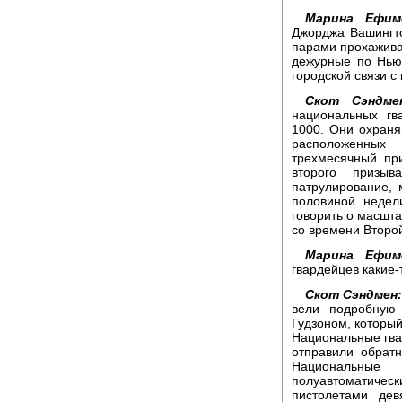
Марина Ефим
Джорджа Вашингто
парами прохажива
дежурные по Нью-
городской связи 
Скот Сэндме
национальных гв
1000. Они охраня
расположенных
трехмесячный пр
второго призыв
патрулирование,
половиной недел
говорить о масшт
со времени Второ
Марина Ефим
гвардейцев какие
Скот Сэндмен:
вели подробную
Гудзоном, которы
Национальные гва
отправили обрат
Национальны
полуавтоматиче
пистолетами дев