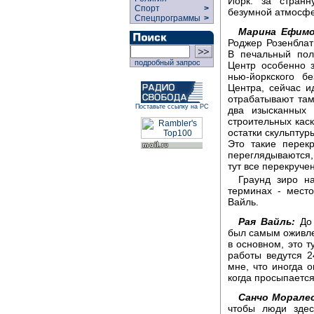
Йорк: за стран
Спорт
>
безумной атмосфе
Спецпрограммы
>
Марина Ефимо
Роджер Розенблат 
В печальный пол
подробный запрос
Центр особенно з
нью-йоркского б
Центра, сейчас и
отрабатывают та
Поставьте ссылку на РС
два изысканных
строительных каск
остатки скульптур
Это такие перек
переглядываются,
тут все перекруче
Граунд зиро н
терминах - мест
Вайль.
Рая Вайль:
До 
был самым оживле
в основном, это т
работы ведутся 2
мне, что иногда 
когда просыпается,
Санчо Моралес
чтобы люди здес