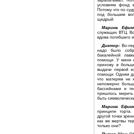
условиям фонд в
Потому что по суд
под большим воп
щедрый.
Марина Ефим
служащих ВТЦ. Во
вдова погибшего 
Диктор:
Во-пер
надо было собр
бакалейной лав
помощи. У меня и
прихожу в больш
выдачи первой к
помощи. Одним да
что матерям не 
непомерно больш
бассейнами и те
пришлось мерить
быть символическ
Марина Ефим
принципе торта
другой точки зрен
как же жертвы тер
только они?
Питер Шак:
Об