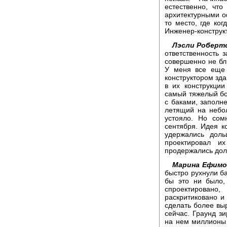
естественно, что
архитектурными о
то место, где ког
Инженер-конструк
Лэсли Роберт
ответственность 
совершенно не бл
У меня все еще
конструктором зда
в их конструкци
самый тяжелый бои
с баками, заполн
летящий на небо
устояло. Но сом
сентября. Идея к
удержались дол
проектировал и
продержались дол
Марина Ефимо
быстро рухнули ба
бы это ни было,
спроектировано
раскритиковано и
сделать более вы
сейчас. Граунд зи
на нем миллионы