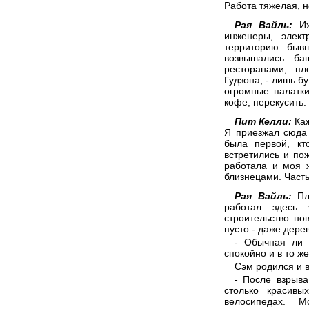
Работа тяжелая, н
Рая Вайль:
Их
инженеры, элек
территорию быв
возвышались ба
ресторанами, п
Гудзона, - лишь б
огромные палатки
кофе, перекусить.
Пит Келли:
Каж
Я приезжал сюда
была первой, кт
встретились и по
работала и моя 
близнецами. Часть
Рая Вайль:
Пло
работал здесь
строительство но
пусто - даже дере
- Обычная ли э
спокойно и в то ж
Сэм родился и 
- После взрыва
столько красивы
велосипедах. М