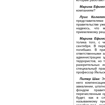
Марина Ефимо
компаниям?
Луис Колетт
представителям
правительстве уже
надеюсь, что 
приемлемому реш
Марина Ефимо
толика того, с 
сентября. В пер
погибших. В при
ответственными за
администрацию з
террористов, но 
разорительных и
специальный пра
профессор Йельск
Питер Шак:
Эт
него компенсаци
авиалинии, штатн
фондом правит
перечисленным ор
будет, как в с
называемому пр
зарабатывал, по