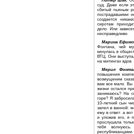
суд. Даже если э
сбитый пьяным ро
пострадавшими н
создается никак
сиротам приходи
дело. Или зависе
несправедливо.
Марина Ефимо
Фонтана, чей м
кинулась в общес
ВТЦ. Они выступал
на митингах вдов.
Мерил Фонта
повышения компе
возмущеним сказа
вам все мало. Вы 
жизни остался пр
занимаюсь? На с
горе? Я забросил
10-летний сын чи
запел в ванной: м
ему в ответ: а во
и уложив его, я 
прослушала только
тебя волнуюсь
республиканцами.