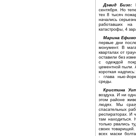
Дэвид Бизо:
М
сентября. Но теп
тех 8 тысяч пожа
начались серьез
работавших на
катастрофы, 4 зар
Марина Ефимо
первые дни посл
монумент. В маг
кварталах от грау
оставили без изме
с одеждой пок
цементной пыли. А
короткая надпись:
- глава нью-йор
среды.
Кристина Уит
воздуха. И ни одн
этом районе живе
людях. Мы сраз
спасательных раб
респираторах. И ч
там находиться.
только рвались ту
своих товарищей. 
всех маски болт