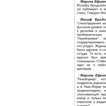
Марина Ефимо
Иосифу Бродскому
он публикует в 
стихи. Говорит Ио
Иосиф Бродс
"стихотворение и
высоком уровне эл
к деталям и неко
приблизительно.
"Ньюйоркере",
охарактеризовать 
что угодно. Журна
было идолов, и г
оттуда. То есть, 
журнал был зам
отказывали Стиве
идет не о табе
критерии.
Марина Ефимо
"Ньюйоркер", х
создатель журнала
и в Нью-Йорке пе
энциклопедиях, 
описывающих жур
юмор и только на
спросила у редак
оценке?