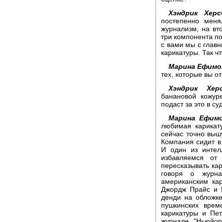
Хэндрик Херс
постепенно меня
журнализм, на вт
три компонента по
с вами мы с глав
карикатуры. Так ч
Марина Ефимо
тех, которые вы о
Хэндрик Херс
банановой кожур
подаст за это в су
Марина Ефимо
любимая карикату
сейчас точно выш
Компания сидит в
И один из интел
избавляемся от
пересказывать ка
говоря о журна
американским кар
Джордж Прайс и Р
денди на обложке
пушкинских врем
карикатуры и Пе
журнале "Ньюйор