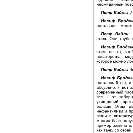
неожиданный пово
Петр Вайль:
Ио
Иосиф Бродск
остальное - может
Петр Вайль:
В
стиль. Они, грубо
Иосиф Бродск
этим не то, что
новаторства, мо
которое можно лок
Петр Вайль:
Во
Иосиф Бродск
осталось 6 лет, и
абсурдно. Я вот з
современный писат
все - от забор
ухищрений, эрот
больше. Этим гр
инфантилизм и пр
вещи в литерату
многих благополуч
пример замечател
как танк, со свое