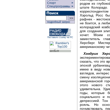
Спорт
>
родом из глубоко
Спецпрограммы
>
штате Колорадо.
корреспондентом
Хэрольд Росс бы
рафнек - жестоков
подробный запрос
не боится, а люб
колорадский ковб
для создания элит
хочет. Моим с
Поставьте ссылку на РС
заместитель гла
Херсберг. Мисте
американскому чи
Хэндрик Херс
экспериментиров
сказать, что это 
эпохой урбанизац
имею в виду новы
взглядов, интере
смену изоляциони
американской го
этого нового с
удивительна. Уди
годы, которые 
социального и п
депрессией. Тон 
рояль. Но осно
почувствовать п