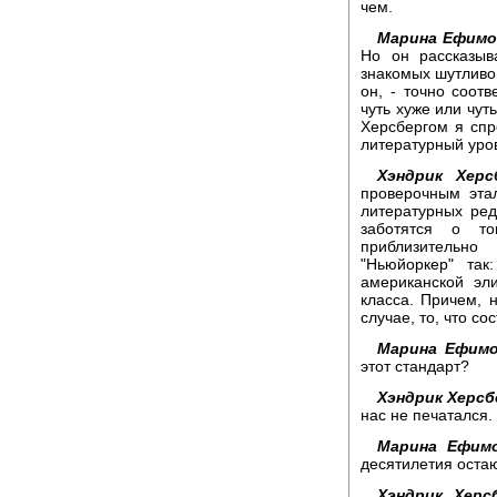
чем.
Марина Ефимо
Но он рассказыв
знакомых шутливо 
он, - точно соот
чуть хуже или чут
Херсбергом я спр
литературный уро
Хэндрик Херс
проверочным эта
литературных ред
заботятся о т
приблизительн
"Ньюйоркер" так
американской эл
класса. Причем, 
случае, то, что со
Марина Ефимо
этот стандарт?
Хэндрик Херсб
нас не печатался.
Марина Ефимо
десятилетия оста
Хэндрик Херсб