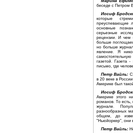
Марина Ефимо
беседе с Петром 
Иосиф Бродск
которые стрем
преуспевающие л
основные позна
серьезные иссле
рецензии. И чем 
больше поглощаеш
но больше журнал
явление. Я ник
самостоятельную
газетой. Газета -
письмо, где челов
Петр Вайль:
Ск
в 20 веке в Росси
Америке был тако
Иосиф Бродск
Америке этого н
романов. То есть,
журнале. Попу
разнообразных ма
общем, до изве
"Ньюйоркер", они 
Петр Вайль:
Но