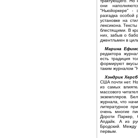
трактующего. Но 
они наполняютс
"Ньюйоркере" - 
разгадка особой 
установке на сти
лексикона. Тексты
блестящими. В кр
них, забыв о баб
джентльмен в цил
Марина Ефимо
редактора журна
есть традиция то
формируют вкусы
таким журналом "
Хэндрик Херсб
США почти нет. Но
из самых влияте
массового читател
экземпляров. Бе
журнала, что нач
литературное пр
очень многие пи
Дороти Паркер, 
Апдайк. А из р
Бродский. Между
первым.