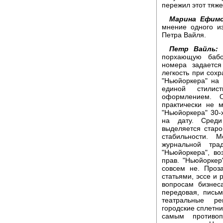
пережил этот тяже
Марина Ефимо
мнение одного и
Петра Вайля.
Петр Вайль:
Д
порхающую бабо
номера задается
легкость при сох
"Ньюйоркера" на 
единой стилис
оформлением. 
практически не 
"Ньюйоркера" 30-х
на дату. Среди
выделяется старо
стабильности. 
журнальной тра
"Ньюйоркера", во
прав. "Ньюйоркер
совсем не. Проз
статьями, эссе и 
вопросам бизнес
передовая, пись
театральные ре
городские сплетни
самым противо