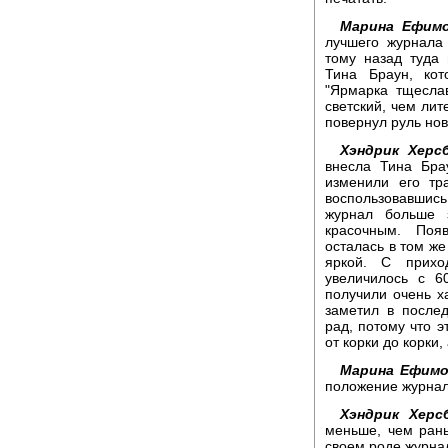
Марина Ефимо
лучшего журнала
тому назад туда 
Тина Браун, кот
"Ярмарка тщеслав
светский, чем ли
повернул руль но
Хэндрик Херсб
внесла Тина Бра
изменили его тр
воспользовавшись
журнал больше 
красочным. Поя
осталась в том же
яркой. С прихо
увеличилось с 
получили очень х
заметил в после
рад, потому что э
от корки до корки,
Марина Ефимо
положение журна
Хэндрик Херсб
меньше, чем рань
своем роде журнал