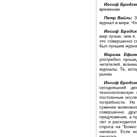
Иосиф Бродск
временам.
Петр Вайль:
З
журнал в мире. Чт
Иосиф Бродск
мир лучше, чем я.
это совершенно с
был лучшим журн
Марина Ефим
употребил проше
читателей, возни
журналы. Те, кото
рынка.
Иосиф Бродск
сегодняшний де
технологическую
постоянные иссле
потребности. Но
сужение возможнос
совершенно дру
предложение, а пр
лет я расходился
спроса на "Боже
написал. Если и
печатать.