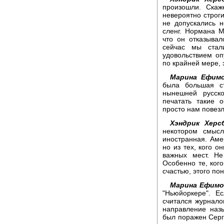
произошли. Скаж
невероятно строги
не допускались 
сленг. Нормана М
что он отказывал
сейчас мы стал
удовольствием оп
по крайней мере, 
Марина Ефимо
была большая ст
нынешней русско
печатать такие 
просто нам повез
Хэндрик Херс
некотором смысл
иностранная. Аме
но из тех, кого о
важных мест. Не
Особенно те, ког
счастью, этого по
Марина Ефимо
"Ньюйоркере". Е
считался журнало
направление наз
был поражен Серге