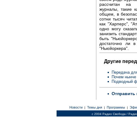
рассчитан на к
журналы, такие к
общем, в безопас
сотни тысяч чита
как "Харперс", "А
одно могу сказа
занизить стандар
быть "Ньюйоркеро
достаточно ли в
"Ньюйоркера".
Другие перед
Передача для
Почем нынче
Подводный ф
Отправить 
Новости
Темы дня
Программы
Эфи
|
|
|
c 2004 Радио Свобода / Ради