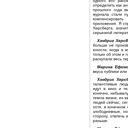
одного его расс
определить как ан
прошлого года в
журнала стали п
компенсировать
приложения. Я сп
Херсберга, значи
серьезной литера
Хэндрик Херсб
больше не произв
юности, когда в 
только об этом и 
раскупали весь ти
Марина Ефимо
вкуса публики ил
Хэндрик Херсб
талантливые люд
идут в кино и те
конечно, небывалу
темпа жизни, из-з
людей сейчас, се
хотя, в конечном 
злободневные, но
сторону, отвлечь 
раньше.