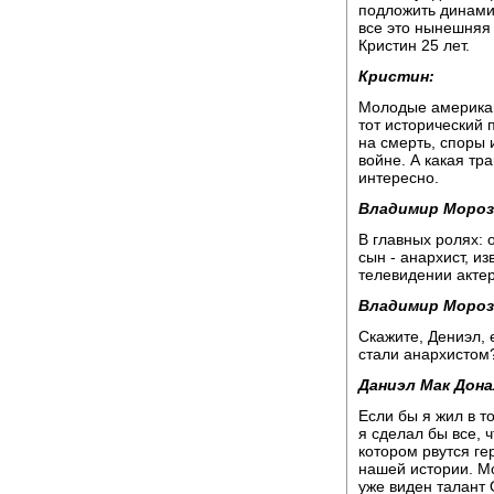
подложить динами
все это нынешняя 
Кристин 25 лет.
Кристин:
Молодые американ
тот исторический 
на смерть, споры 
войне. А какая тр
интересно.
Владимир Мороз
В главных ролях: 
сын - анархист, и
телевидении акте
Владимир Мороз
Скажите, Дениэл, 
стали анархистом
Даниэл Мак Дона
Если бы я жил в т
я сделал бы все, 
котором рвутся гер
нашей истории. Мо
уже виден талант 