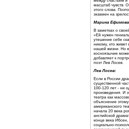
между счастьем и 
масштаб чувств. О
этого слова. Поэт
экзамен на зрелос
Марина Ефимова
В заметках о свое
«Ей нужен гениаль
утешение себе ска
никому, кто живет
нашей жизни. Но е
косноязычие может
добавляет к порт
поэт Лев Лосев.
Лев Лосев:
Если в России дра
существенной час
100-120 лет - ни 
произведения. И э
театра как массов
объяснение этому 
американского теа
начала 20 века ро
английской драмат
конце века Ибсен,
социально-психол