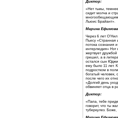
Диктор:
«Нет тьмы, темне
сидит молча и ст
многообещающим д
Льюис Брайант».
Марина Ефимова
Через 6 лет О'Нил
Пьесу «Странная 
потока сознания 
интерлюдия» Нэт 
жертвует дружбой 
грешил, а в литер
остался сын Юджи
ему было 11 лет. 
подростком в поли
богатый человек, о
после чего их отн
«Долгий день уход
обвиняет отца в р
Диктор:
«Папа, тебе приде
говорит, что ты ж
туберкулез. Боже, 
Марина Ефимова