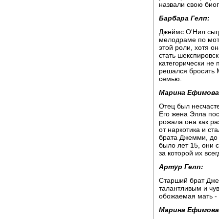
назвали свою био
Барбара Гелп:
Джеймс О'Нил сыгр
мелодраме по мот
этой роли, хотя о
стать шекспировск
категорически не 
решался бросить М
семью.
Марина Ефимова
Отец был несчасте
Его жена Элла пос
рожала она как ра
от наркотика и ст
брата Джемми, до 
было лет 15, они 
за которой их все
Артур Гелп:
Старший брат Дже
талантливым и чув
обожаемая мать - 
Марина Ефимова