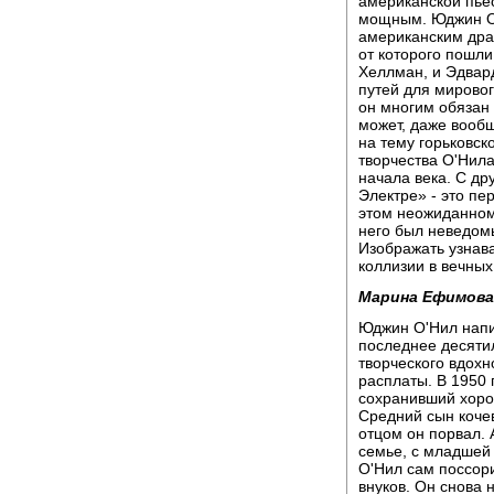
американской пьес
мощным. Юджин О'
американским дра
от которого пошли
Хеллман, и Эдвар
путей для мировог
он многим обязан 
может, даже вообщ
на тему горьковск
творчества О'Нил
начала века. С др
Электре» - это пе
этом неожиданном 
него был неведом
Изображать узнав
коллизии в вечных
Марина Ефимова
Юджин О'Нил напис
последнее десятил
творческого вдохн
расплаты. В 1950 
сохранивший хоро
Средний сын коче
отцом он порвал.
семье, с младшей
О'Нил сам поссори
внуков. Он снова 