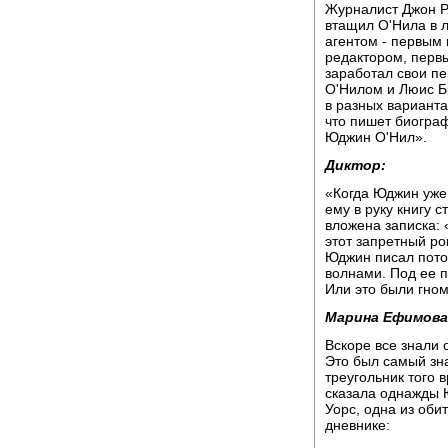
Журналист Джон Ри
втащил О'Нила в 
агентом - первым
редактором, перв
заработал свои п
О'Нилом и Люис Бр
в разных варианта
что пишет биогра
Юджин О'Нил».
Диктор:
«Когда Юджин уже 
ему в руку книгу с
вложена записка: 
этот запретный р
Юджин писал пото
волнами. Под ее 
Или это были гном
Марина Ефимова
Вскоре все знали 
Это был самый зн
треугольник того 
сказала однажды 
Уорс, одна из оби
дневнике: