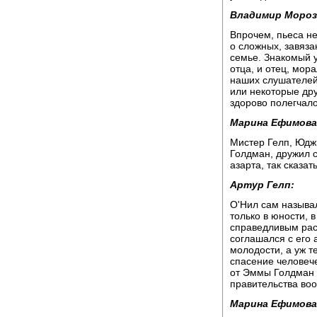
Владимир Мороз
Впрочем, пьеса не
о сложных, завяза
семье. Знакомый 
отца, и отец, мор
наших слушателей,
или некоторые др
здорово полегчало
Марина Ефимова
Мистер Гелп, Юд
Голдман, дружил 
азарта, так сказат
Артур Гелп:
О'Нил сам называ
только в юности, 
справедливым рас
соглашался с его 
молодости, а уж т
спасение человеч
от Эммы Голдман 
правительства во
Марина Ефимова