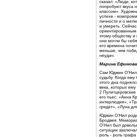
сказал: «Люди, ко
попробуют вкуса 
классом». Художни
успехе - компром
личности и о мелк
и умереть. Сейча
ориентированным н
этому обществу и 
они могли бы себ
его времена почит
меньше, чем побе
неудач.
Марина Ефимова
Сам Юджин О'Нил,
судьбу. Когда ему 
этого дна поднялс
века, которых ему
2 Пулитцеровские
его пьес: «Анна К
интерлюдия», «Тр
грядет», «Луна дл
Юджин О'Нил родил
Бродвея. Мемориал
О'Нил был довольн
ситуации заключал
роль - роль графа