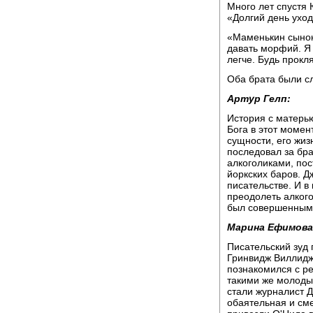
Много лет спустя 
«Долгий день уход
«Маменькин сынок
давать морфий. Я з
легче. Будь прокля
Оба брата были с
Артур Гелп:
История с матерью
Бога в этот момен
сущности, его жиз
последовал за бр
алкоголиками, по
йоркских баров. Д
писательстве. И в
преодолеть алкого
был совершенным 
Марина Ефимова
Писательский зуд 
Гринвидж Виллидж 
познакомился с р
такими же молоды
стали журналист Д
обаятельная и см