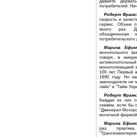
давайте держат
потребителей. На
Роберт Франк
скорость и качест
сервис. Объем п
много раз. До
объединенная 
потребительского 
Марина Ефим
монопольного за
говоря, в амери
антимонопольный
монополизацией в
100 лет. Первый а
1890 году. Но к
законодатели не 
лайн" и "Тайм Уор
Роберт Франк
Каждая из них п
скажем, если бы 
"Дженерал Моторс"
молочной фермой
Марина Ефимо
раз, практика
"Транскоминтерн