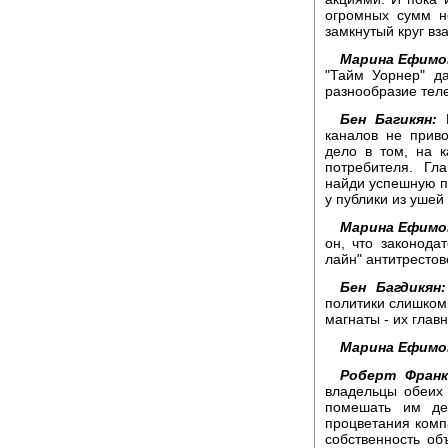
огромных сумм не
замкнутый круг в
Марина Ефимо
"Тайм Уорнер" д
разнообразие тел
Бен Багикян:
В
каналов не прив
дело в том, на 
потребителя. Гл
найди успешную пр
у публики из ушей 
Марина Ефимо
он, что законода
лайн" антитрестов
Бен Багдикян:
политики слишком
магнаты - их глав
Марина Ефимо
Роберт Франк
владельцы обеих
помешать им де
процветания компа
собственность об