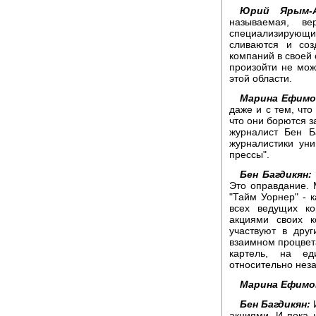
Юрий Ярым-А
называемая, ве
специализирующи
сливаются и со
компаний в своей
произойти не мож
этой области.
Марина Ефимо
даже и с тем, чт
что они борются з
журналист Бен Б
журналистики уни
прессы".
Бен Багдикян:
Это оправдание. 
"Тайм Уорнер" -
всех ведущих ко
акциями своих к
участвуют в дру
взаимном процвета
картель, на ед
относительно не
Марина Ефимо
Бен Багдикян:
И
акциями. И пока 