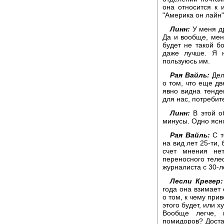
она относится к 
"Америка он лайн"
Линн:
У меня др
Да и вообще, меня
будет не такой б
даже лучше. Я 
пользуюсь им.
Рая Вайль:
Дел
о том, что еще д
явно видна тенде
для нас, потребит
Линн:
В этой об
минусы. Одно ясно
Рая Вайль:
С т
на вид лет 25-ти,
счет мнения не
переносного телеф
журналиста с 30-л
Лесли Крегер:
года она взимает 
о том, к чему при
этого будет, или х
Вообще легче, 
помидоров? Доста