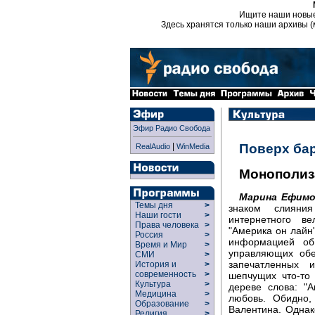
Ищите наши новы
Здесь хранятся только наши архивы (
Эфир Радио Свобода
|
Поверх ба
RealAudio
WinMedia
Монополиз
Марина Ефимо
Темы дня
>
знаком слияни
Наши гости
>
интернетного в
Права человека
>
"Америка он лайн
Россия
>
информацией об
Время и Мир
>
управляющих обе
СМИ
>
запечатленных 
История и
>
современность
>
шепчущих что-то 
Культура
>
дереве слова: "
Медицина
>
любовь. Обидно,
Образование
>
Валентина. Однако
Религия
>