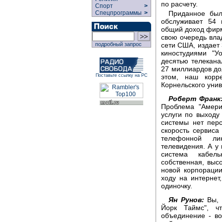
по расчету.
Спорт
>
Приданное был
Спецпрограммы
>
обслуживает 54 
общий доход фирмы
свою очередь вла
сети США, издает 
подробный запрос
киностудиями "У
десятью телекан
27 миллиардов до
этом, наш корр
Поставьте ссылку на РС
Корнельского уни
Роберт Франк
Проблема "Амери
услуги по выходу
системы нет перс
скорость сервиса
телефонной ли
телевидения. А у
система кабел
собственная, выс
новой корпорации
ходу на интернет
одиночку.
Ян Рунов:
Вы, 
Йорк Таймс", ч
объединение - во