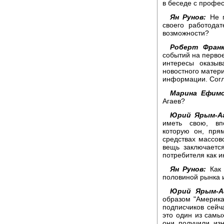
в беседе с профе
Ян Рунов:
Не п
своего работодат
возможности?
Роберт Франк
событий на первое
интересы оказыв
новостного матер
информации. Согл
Марина Ефимо
Агаев?
Юрий Ярым-Аг
иметь свою, вп
которую он, пря
средствах массов
вещь заключаетс
потребителя как и
Ян Рунов:
Как 
половиной рынка 
Юрий Ярым-Аг
образом "Америка
подписчиков сейч
это один из самы
они получили из