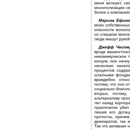
меня волнует, см
монополизации св
более о компаниях
Марина Ефимо
моих собственных
опасности монопо
со слишком многи
люди машут рукой,
Джефф Честе
вроде вашингтонс
некоммерческое т
концов, они начну
несколько канал
процентов содер
штатными фондам
враждебно относ
потому, что оно о
социально-благоп
вторых, потому,
альтернативу про
лет назад корпора
практически уби
лишив его дотац
протесты, причем 
демократов, так 
Так что активная 