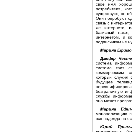
свое имя хорош
потребителя, ко
существуют, он об
Они попробуют сд
связь с интернето
же интернете, и
базисный пакет
интернетом, и к
подписчикам не н
Марина Ефимо
Джефф Честе
система информа
система таит с
коммерческим с
который служил 
будущее телеви
персонифициро
безграничную инф
службы информац
она может преврат
Марина Ефим
монополизацию п
вся надежда на е
Юрий Ярым-А
доминировать бю