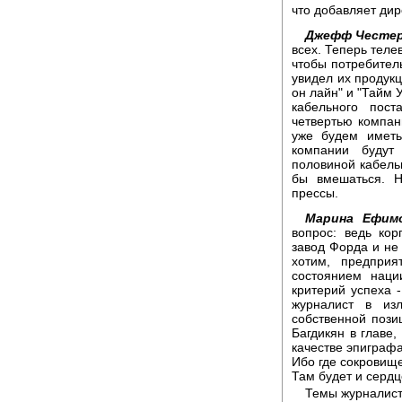
что добавляет ди
Джефф Честер
всех. Теперь теле
чтобы потребитель
увидел их продукц
он лайн" и "Тайм 
кабельного пос
четвертью компан
уже будем иметь
компании будут
половиной кабель
бы вмешаться. Н
прессы.
Марина Ефимо
вопрос: ведь ко
завод Форда и не
хотим, предприя
состоянием наци
критерий успеха 
журналист в из
собственной пози
Багдикян в главе
качестве эпиграф
Ибо где сокровищ
Там будет и сердц
Темы журналист