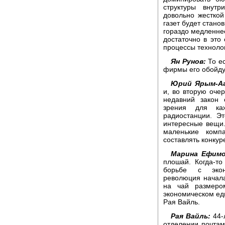
структуры внут
довольно жесткой
газет будет станов
гораздо медленнее
достаточно в это
процессы техноло
Ян Рунов:
То ес
фирмы его обойду
Юрий Ярым-Аг
и, во вторую очер
недавний закон 
зрения для каж
радиостанции. Э
интересные вещи.
маленькие комп
составлять конкур
Марина Ефимо
плошай. Когда-т
борьбе с эконо
революция началас
на чай размеро
экономическом ед
Рая Вайль.
Рая Вайль:
44-
отделении почтам