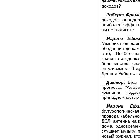
действительно воп
доходов?
Роберт Франк
доходов опреде
наиболее эффекти
вы не выживете.
Марина Ефим
"Америка он лай
обеднения до как
в год. Но больше 
значит эта сделка
большинстве св
энтузиазмом. В ж
Джонни Робертс п
Диктор:
Брак 
прогресса "Амер
компания надее
принадлежностью 
Марина Ефим
футурологическая
провода кабельно
ДСЛ, антенна на 
дома, одновремен
слушает музыку п
новый журнал, кто