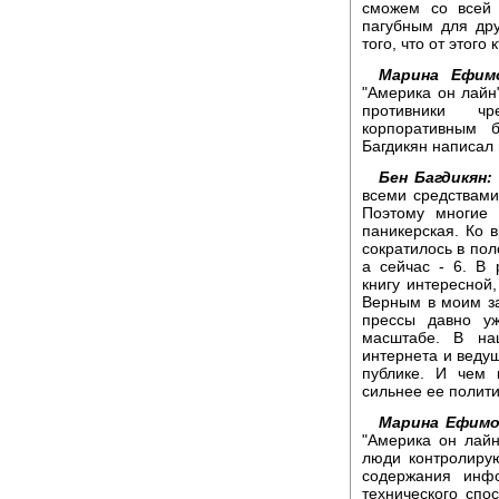
сможем со всей 
пагубным для дру
того, что от этого 
Марина Ефимо
"Америка он лайн"
противники чр
корпоративным 
Багдикян написал 
Бен Багдикян:
всеми средствам
Поэтому многие 
паникерская. Ко 
сократилось в поло
а сейчас - 6. В
книгу интересной
Верным в моим за
прессы давно у
масштабе. В на
интернета и ведущ
публике. И чем
сильнее ее полити
Марина Ефимо
"Америка он лайн
люди контролирую
содержания инф
технического спо