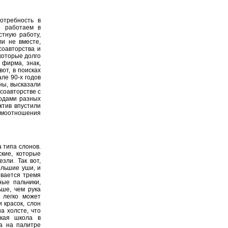
отребность в
ы работаем в
стную работу,
ли не вместе,
соавторства и
которые долго
 фирма, знак,
вот, в поисках
ле 90-х годов
ны, высказали
 соавторстве с
родами разных
ктив впустили
имоотношения
а типа слонов.
кие, которые
зли. Так вот,
ольшие уши, и
ивается тремя
ные пальчики,
ьше, чем рука
 легко может
 красок, слон
а холсте, что
ская школа в
а на палитре