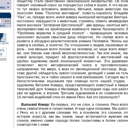
обществу стало свойственно своеобразное биофильство. Об этом,
>
говорит огромный спрос на породистых собак и кошек. А что касае
ммы
>
то тут можно вспомнить живопись Митьков, яркую животную пр
Анатолия Кима "Поселок кентавров", повесть-параболу Владим
"Лаз", но, прежде всего, книги кумира нынешней молодежи Виктора
постоянно обращается к животным, стремясь обжить межвидовую 
герои рассказа "Затворник Шестипалый" - две курицы, занятые ме
прос
экспериментами на бройлерном комбинате имени Луначарского. В
"Проблема верволка в средней полосе" - превращение человек
наполняет высшим смыслом душу оборотня. Но глубже всего ж
развита в абсурдно-реалистическом романе Пелевина "Жизнь нас
у на РС
замечу в скобках, и понятно. По отношению к людям, насекомые и
роль - они меньше всего похожи на человека, но чаще всего живут
же, они близки нам своей многочисленностью. Так или иначе, яв
новой культуре, придает ей фантастический и мистический ха
удобен художнику своей изначальной инакостью. Эта дармовая
позволяет вести метафизический поиск в противоположн
направлении. Не вверх, а вниз по эволюционной лестнице. Ведь
тоже другой, обладатель чужого сознания, делящий с нами не тол
пространство, но и тайну нашего в нем пребывания. Сегодня мы 
биоэстетические изыскания при помощи гостя нашей студии, н
художника Виталия Комара, представляющего известный в Амери
творческий дуэт Комара и Меламида. В последние годы они работ
уже не вдвоем, а втроем. Третьим художником в их слаженном ко
16-летний индийский слон по имени Ренэ. Как это произошло?
Виталий Комар:
Во-первых, это не слон, а слониха. Ренэ всег
очень симпатичная и талантливая. И еще одна поправка. Мы работ
с Ренэ, но и с другими слонами. Но, в основном, это слонихи, э
истории искусств, как мы знаем, чаще встречаются мужские и
слонов, именно самки гораздо более талантливы и более склон
соавторстве с нами.