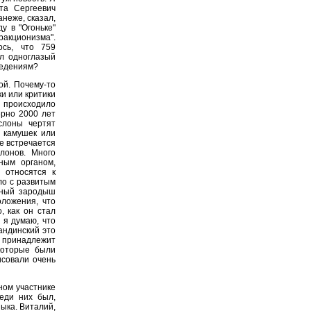
та Сергеевич
анеже, сказал,
у в "Огоньке"
акционизма".
ось, что 759
ал одноглазый
сведениям?
ой. Почему-то
и или критики
 происходило
ерно 2000 лет
слоны чертят
я камушек или
ке встречается
лонов. Много
ным органом,
 относятся к
ло с развитым
ьный зародыш
оложения, что
, как он стал
 я думаю, что
Кандинский это
я принадлежит
которые были
исовали очень
ном участнике
еди них был,
ыка. Виталий,