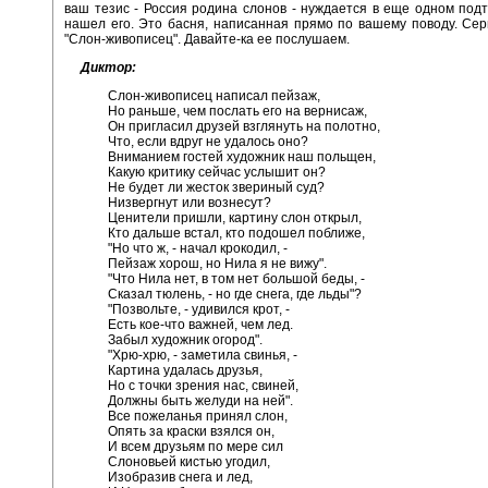
ваш тезис - Россия родина слонов - нуждается в еще одном под
нашел его. Это басня, написанная прямо по вашему поводу. Сер
"Слон-живописец". Давайте-ка ее послушаем.
Диктор:
Слон-живописец написал пейзаж,
Но раньше, чем послать его на вернисаж,
Он пригласил друзей взглянуть на полотно,
Что, если вдруг не удалось оно?
Вниманием гостей художник наш польщен,
Какую критику сейчас услышит он?
Не будет ли жесток звериный суд?
Низвергнут или вознесут?
Ценители пришли, картину слон открыл,
Кто дальше встал, кто подошел поближе,
"Но что ж, - начал крокодил, -
Пейзаж хорош, но Нила я не вижу".
"Что Нила нет, в том нет большой беды, -
Сказал тюлень, - но где снега, где льды"?
"Позвольте, - удивился крот, -
Есть кое-что важней, чем лед.
Забыл художник огород".
"Хрю-хрю, - заметила свинья, -
Картина удалась друзья,
Но с точки зрения нас, свиней,
Должны быть желуди на ней".
Все пожеланья принял слон,
Опять за краски взялся он,
И всем друзьям по мере сил
Слоновьей кистью угодил,
Изобразив снега и лед,