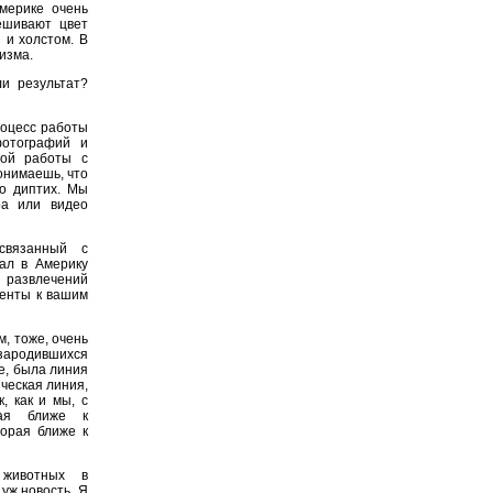
мерике очень
ешивают цвет
 и холстом. В
изма.
и результат?
роцесс работы
отографий и
ной работы с
онимаешь, что
то диптих. Мы
ра или видео
вязанный с
ал в Америку
 развлечений
менты к вашим
м, тоже, очень
 зародившихся
те, была линия
ческая линия,
, как и мы, с
рая ближе к
торая ближе к
животных в
уж новость. Я