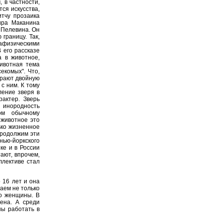
 в частности,
тся искусства,
итчу прозаика
ира Маканина
 Пелевина. Он
границу. Так,
тафизическими
 его рассказе
а в животное,
ивотная тема
екомых". Что,
грают двойную
 с ним. К тому
ление зверя в
рактер. Зверь
 инородность
ом обычному
 животное это
ько жизненное
продолжим эти
ью-йоркского
ке и в России
ают, впрочем,
ллективе стал
о 16 лет и она
аем не только
то женщины. В
мена. А среди
ны работать в