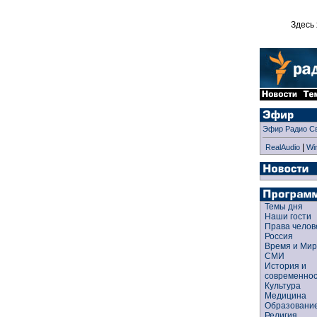
Здесь 
Эфир Радио С
|
RealAudio
Wi
Темы дня
Наши гости
Права чело
Россия
Время и Ми
СМИ
История и
современно
Культура
Медицина
Образован
Религия