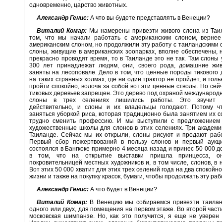
одновременно, царство животных.
Александр Генис:
А что вы будете представлять в Венеции?
Виталий Комар:
Мы намерены привезти живого слона из Таи
том, что мы начали работать с американским слоном, вернее
американским слоном, но продолжили эту работу с таиландскими 
слоны, живущие в американских зоопарках, вполне обеспечены, 
прекрасно проводят время, то в Таиланде это не так. Там слоны
300 лет принадлежат людям, они, своего рода, домашние жи
заняты на лесоповале. Дело в том, что ценные породы тикового 
на таких странных холмах, где ни один трактор не пройдет, и тол
пройти спокойно, волоча за собой вот эти ценные стволы. Но сей
тиковых деревьев запрещен. Это дерево под охраной международн
слоны в трех селениях лишились работы. Это звучит с
действительно, и слоны и их владельцы голодают. Потому ч
заняться уборкой риса, которая традиционно была занятием их с
трудно сменить профессию. И мы выступили с предложением 
художественные школы для слонов в этих селениях. Три академи
Таиланде. Сейчас мы их открыли, слоны рисуют и продают раб
Первый сбор пожертвований в пользу слонов и первый аукц
состоялся в Бангкоке примерно 4 месяца назад и принес 50 000 д
в том, что на открытие выставки пришла принцесса, он
покровительницей местных художников и, в том числе, слонов, в 
Вот этих 50 000 хватит для этих трех селений года на два спокой
жизни и также на покупку красок, бумаги, чтобы продолжать эту раб
Александр Генис:
А что будет в Венеции?
Виталий Комар:
В Венецию мы собираемся привезти таиланд
одного или двух, для помещения на первом этаже. Во второй части
московская шимпанзе. Но, как это получится, я еще не уверен