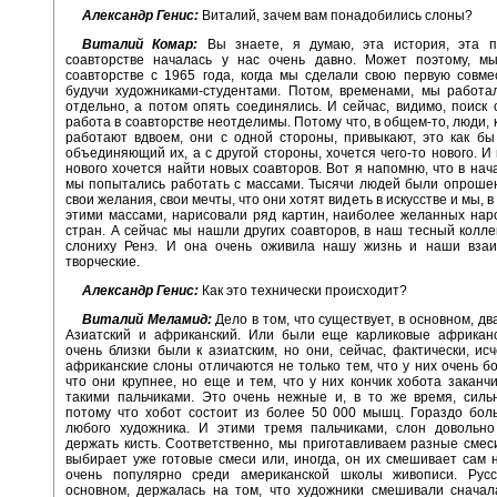
Александр Генис:
Виталий, зачем вам понадобились слоны?
Виталий Комар:
Вы знаете, я думаю, эта история, эта п
соавторстве началась у нас очень давно. Может поэтому, м
соавторстве с 1965 года, когда мы сделали свою первую совме
будучи художниками-студентами. Потом, временами, мы работа
отдельно, а потом опять соединялись. И сейчас, видимо, поиск 
работа в соавторстве неотделимы. Потому что, в общем-то, люди, 
работают вдвоем, они с одной стороны, привыкают, это как бы
объединяющий их, а с другой стороны, хочется чего-то нового. И 
нового хочется найти новых соавторов. Вот я напомню, что в нача
мы попытались работать с массами. Тысячи людей были опроше
свои желания, свои мечты, что они хотят видеть в искусстве и мы, в
этими массами, нарисовали ряд картин, наиболее желанных на
стран. А сейчас мы нашли других соавторов, в наш тесный колле
слониху Ренэ. И она очень оживила нашу жизнь и наши вза
творческие.
Александр Генис:
Как это технически происходит?
Виталий Меламид:
Дело в том, что существует, в основном, дв
Азиатский и африканский. Или были еще карликовые африканс
очень близки были к азиатским, но они, сейчас, фактически, исче
африканские слоны отличаются не только тем, что у них очень б
что они крупнее, но еще и тем, что у них кончик хобота заканч
такими пальчиками. Это очень нежные и, в то же время, силь
потому что хобот состоит из более 50 000 мышц. Гораздо бол
любого художника. И этими тремя пальчиками, слон довольно
держать кисть. Соответственно, мы приготавливаем разные смеси
выбирает уже готовые смеси или, иногда, он их смешивает сам н
очень популярно среди американской школы живописи. Рус
основном, держалась на том, что художники смешивали сначал