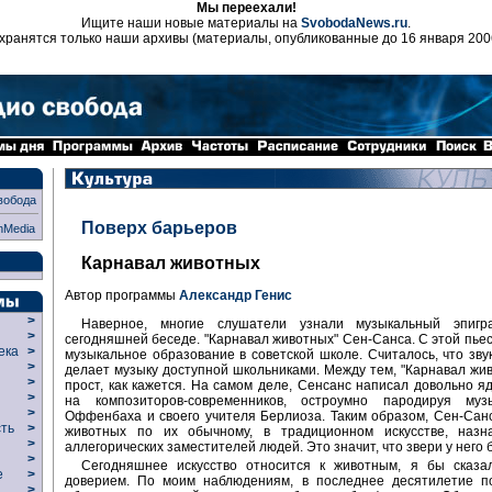
Мы переехали!
Ищите наши новые материалы на
SvobodaNews.ru
.
хранятся только наши архивы (материалы, опубликованные до 16 января 200
вобода
Поверх барьеров
nMedia
Карнавал животных
Автор программы
Александр Генис
>
Наверное, многие слушатели узнали музыкальный эпиг
>
сегодняшней беседе. "Карнавал животных" Сен-Санса. С этой пье
века
>
музыкальное образование в советской школе. Считалось, что зв
>
делает музыку доступной школьниками. Между тем, "Карнавал жив
р
>
прост, как кажется. На самом деле, Сенсанс написал довольно 
>
на композиторов-современников, остроумно пародируя муз
>
Оффенбаха и своего учителя Берлиоза. Таким образом, Сен-Сан
сть
>
животных по их обычному, в традиционном искусстве, назн
>
аллегорических заместителей людей. Это значит, что звери у него
>
Сегодняшнее искусство относится к животным, я бы сказа
ие
>
доверием. По моим наблюдениям, в последнее десятилетие по
>