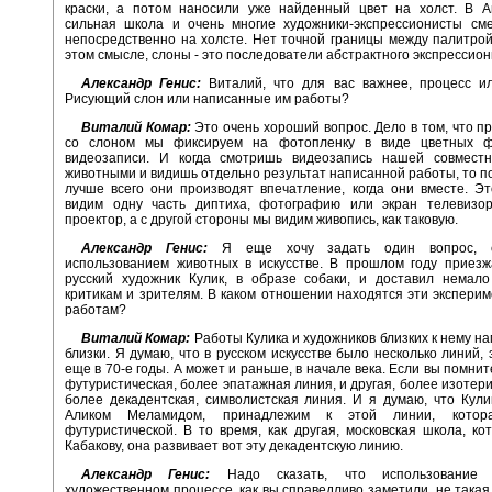
краски, а потом наносили уже найденный цвет на холст. В А
сильная школа и очень многие художники-экспрессионисты см
непосредственно на холсте. Нет точной границы между палитрой
этом смысле, слоны - это последователи абстрактного экспрессион
Александр Генис:
Виталий, что для вас важнее, процесс ил
Рисующий слон или написанные им работы?
Виталий Комар:
Это очень хороший вопрос. Дело в том, что п
со слоном мы фиксируем на фотопленку в виде цветных ф
видеозаписи. И когда смотришь видеозапись нашей совмест
животными и видишь отдельно результат написанной работы, то п
лучше всего они производят впечатление, когда они вместе. Э
видим одну часть диптиха, фотографию или экран телевизо
проектор, а с другой стороны мы видим живопись, как таковую.
Александр Генис:
Я еще хочу задать один вопрос, с
использованием животных в искусстве. В прошлом году приезж
русский художник Кулик, в образе собаки, и доставил немало
критикам и зрителям. В каком отношении находятся эти экспери
работам?
Виталий Комар:
Работы Кулика и художников близких к нему на
близки. Я думаю, что в русском искусстве было несколько линий,
еще в 70-е годы. А может и раньше, в начале века. Если вы помни
футуристическая, более эпатажная линия, и другая, более изотери
более декадентская, символистская линия. И я думаю, что Кулик
Аликом Меламидом, принадлежим к этой линии, кото
футуристической. В то время, как другая, московская школа, ко
Кабакову, она развивает вот эту декадентскую линию.
Александр Генис:
Надо сказать, что использование 
художественном процессе, как вы справедливо заметили, не такая 