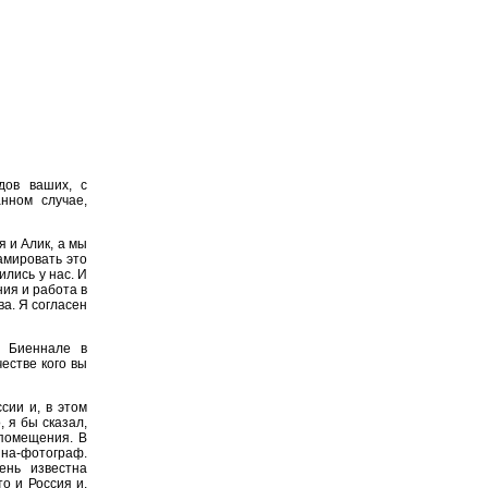
дов ваших, с
нном случае,
я и Алик, а мы
амировать это
ились у нас. И
ния и работа в
ва. Я согласен
е Биеннале в
честве кого вы
сии и, в этом
 я бы сказал,
 помещения. В
на-фотограф.
ень известна
то и Россия и,