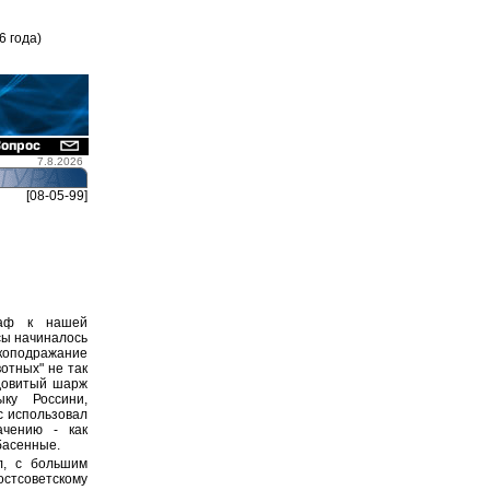
6 года)
7.8.2026
[08-05-99]
раф к нашей
сы начиналось
укоподражание
отных" не так
ядовитый шарж
ыку Россини,
с использовал
ачению - как
 басенные.
л, с большим
стсоветскому