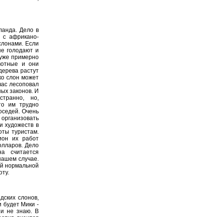
ланда. Дело в
 с африкано-
слонами. Если
не голодают и
 уже примерно
вотные и они
дерева растут
ько слон может
час лесоповал
ых законов. И
транно, но,
то им трудно
оседей. Очень
организовать
и художеств в
оты туристам.
ион их работ
олларов. Дело
а считается
нашем случае.
ной нормальной
оту.
ских слонов,
 будет Мики -
 и не знаю. В