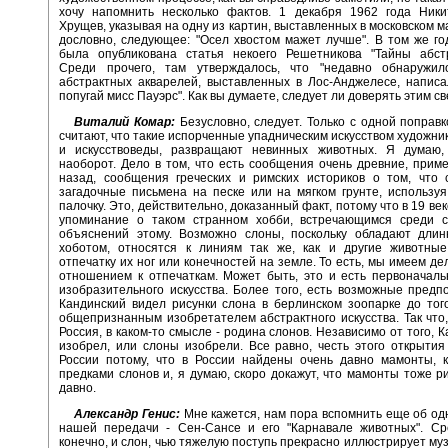
хочу напомнить несколько фактов. 1 декабря 1962 года Ники
Хрущев, указывая на одну из картин, выставленных в московском м
дословно, следующее: "Осел хвостом мажет лучше". В том же год
была опубликована статья некоего Решетникова "Тайны абстр
Среди прочего, там утверждалось, что "недавно обнаружил
абстрактных акварелей, выставленных в Лос-Анджелесе, напис
попугай мисс Пауэрс". Как вы думаете, следует ли доверять этим 
Виталий Комар:
Безусловно, следует. Только с одной поправк
считают, что такие испорченные упадническим искусством художник
и искусствоведы, развращают невинных животных. Я думаю,
наоборот. Дело в том, что есть сообщения очень древние, прим
назад, сообщения греческих и римских историков о том, что 
загадочные письмена на песке или на мягком грунте, использу
палочку. Это, действительно, доказанный факт, потому что в 19 ве
упоминание о таком странном хобби, встречающимся среди с
объяснений этому. Возможно слоны, поскольку обладают длин
хоботом, относятся к линиям так же, как и другие животные
отпечатку их ног или конечностей на земле. То есть, мы имеем де
отношением к отпечаткам. Может быть, это и есть первоначал
изобразительного искусства. Более того, есть возможные предп
Кандинский видел рисунки слона в берлинском зоопарке до того
общепризнанным изобретателем абстрактного искусства. Так что,
Россия, в каком-то смысле - родина слонов. Независимо от того, 
изобрел, или слоны изобрели. Все равно, честь этого открыти
России потому, что в России найдены очень давно мамонты, 
предками слонов и, я думаю, скоро докажут, что мамонты тоже р
давно.
Александр Генис:
Мне кажется, нам пора вспомнить еще об од
нашей передачи - Сен-Сансе и его "Карнавале животных". Ср
конечно, и слон, чью тяжелую поступь прекрасно иллюстрирует муз