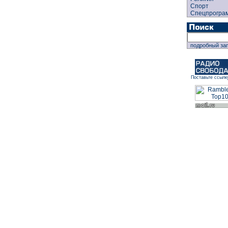
Спорт
Спецпрогра
подробный за
Поставьте ссылк