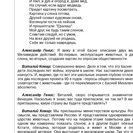
И Нил, и дуб и огород и, даже мед,
На случай, если вдруг медведь
Придет картину посмотреть.
Картина у слона готова,
Друзей созвал художник снова,
Взглянули гости на пейзаж
И прошептали: "Ералаш".
Мой друг, не будь таким слоном,
Советам следуй, но с умом,
На всех друзей не угодишь,
Себе же только навредишь.
Александр Генис:
Я вижу в этой басне описание двух ви
Меламидом действий. Во-первых, эксплуатация животных, в да
слона, во-вторых, создание картин по опросам общественности.
Виталий Комар:
Совершенно верно. Дело в том, что эту басню 
дети последних лет войны, изучали в школе. Нас заставляли декл
наизусть. И, видимо, где-то вот эти школьные знания глубоко отлож
эти два последних проекта 90-х годов - опросы общественного мне
соавторстве с животными - где-то перекликаются с басней Михалко
абсолютно.
Александр Генис:
Виталий, скоро открывается знаменито
Венеции. Насколько я знаю, вас туда пригласили, не так ли? В ка
приглашены, какую страну вы будете представлять?
Виталий Комар:
Мы приглашены министерством культуры Рос
смысле, мы представляем Россию. И представляем одновременно,
царство животных. Потому что на первом этаже павильона два
одном мы намерены показать слонов, а в другом будет обезья
Кстати, обезьяна, которая родилась и живет в Москве и оч
московской детворе. Она выступает в московском цирке. Так что э