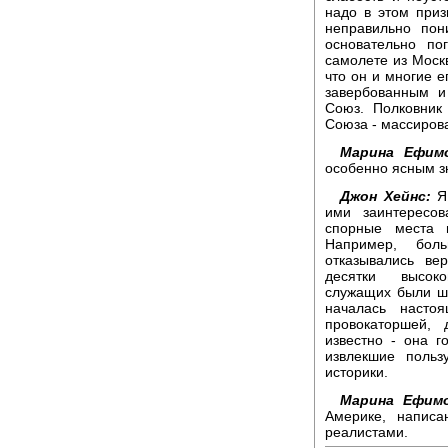
надо в этом приз
неправильно пон
основательно п
самолете из Москв
что он и многие е
завербованным и
Союз. Полковник
Союза - массиров
Марина Ефимо
особенно ясным з
Джон Хейнс:
Я 
ими заинтересо
спорные места 
Например, бол
отказывались ве
десятки высоко
служащих были ш
началась насто
провокаторшей,
известно - она г
извлекшие польз
историки.
Марина Ефимо
Америке, написа
реалистами.