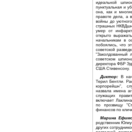
идеальной шпион
пунктуальная и уб
она, как и мног
правоте дела, а 
войны до уютного
страшных НКВДшны
умер от инфаркт
открыто выражат
начальникам в о
побоялись, что э
советской разведк
"Заколдованный 
советском шпион
директора ФБР Эд
США Стивенсону.
Диктор:
В нач
Терил Бентли. Ра
корпорейшн", с
назвала имена а
служащих прави
включает Лаклина
по прозвищу "С
финансов по кличк
Марина Ефимо
родственник Юлиус
других сотруднико
разведкой, позво