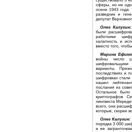
сферы, но ни од
осени 1943 года.
разведчик и ген
депутат Верховног
Олег Калугин:
были расшифрова
работники шиф
халатность и ис
вместо того, чтоб
Марина Ефимо
войны число ши
шифровальщики 
варианты. Призн
последствиях и п
шифровках стали 
нашел лейтенан
послания из совет
Остальное было 
криптографов С
лингвиста Мереди
всего, они расши
которые, скорее в
Олег Калугин:
порядка 3 000 ши
и ее загранточка