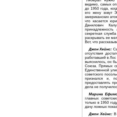
видимо, самых оп
до 1950 года, ко
его жену зовут 
американских ато
что касается юр
Данилович Кал
принадлежность
секретная служба
раскрывать ее мат
Вот, что рассказы
Джон Хейнс:
Са
отсутствия доста
работавший в Лос
выяснилось, он б
Союза. Прямых св
Единственной ули
советского посоль
признался и, п
предоставлять п
дела не получилос
Марина Ефимо
главных советск
только в 1950 год
дачу ложных показ
Джон Хейнс:
В 