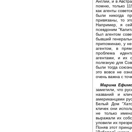
Англии, и в Австр
помню, только 1
как агенты советс
были никогда п
привязаны, то э
Например, я сей
псевдоним "Капита
был агентом сове
бывший генеральн
припоминаю, у нег
агентом, в пря
проблема идент
агентами, и их 
полезную для Сов
были тогда союзн
это вовсе не озн
очень важна с точ
Марина Ефимо
заметили, что ру
названий и клич
американцами русс
Белый Дом "Хато
кличек они испол
не только имен
выражали их собс
уловили их презре
Поняв этот принц
"Либерал" нужно 