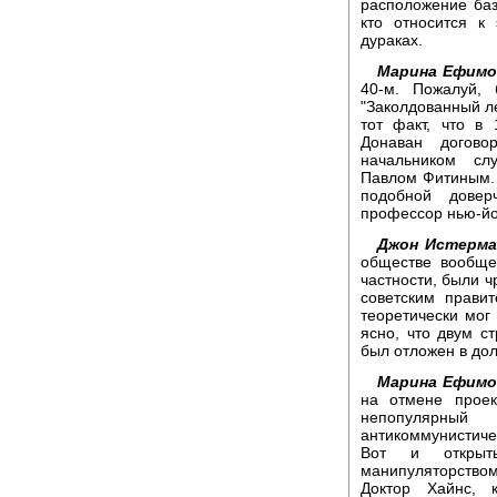
расположение баз
кто относится к 
дураках.
Марина Ефимо
40-м. Пожалуй,
"Заколдованный ле
тот факт, что в
Донаван догов
начальником сл
Павлом Фитиным. 
подобной довер
профессор нью-йо
Джон Истерма
обществе вообще
частности, были ч
советским прави
теоретически мог 
ясно, что двум ст
был отложен в дол
Марина Ефимо
на отмене проек
непопулярный
антикоммунистиче
Вот и открыт
манипуляторством
Доктор Хайнс, 