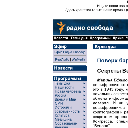
Ищите наши новы
Здесь хранятся только наши архивы (
Эфир Радио Свобода
|
Поверх ба
RealAudio
WinMedia
Секреты В
Марина Ефимо
Темы дня
>
дешифровочного о
Наши гости
>
это в 1943 году, 
Права человека
>
начальник секрет
Россия
>
обмена информаци
Время и Мир
>
доверял. И ни 
СМИ
>
дешифровщиков 
История и
>
современность
>
криптографов и ра
Культура
>
секретном проек
Медицина
>
Конгресса, спец
Образование
>
"Венона".
Религия
>