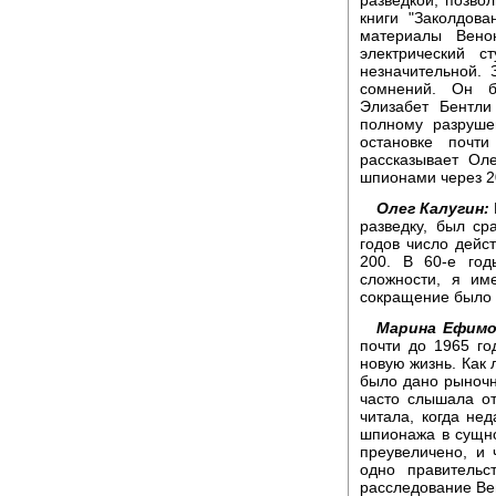
книги "Заколдов
материалы Вено
электрический с
незначительной. 
сомнений. Он б
Элизабет Бентли
полному разруше
остановке почт
рассказывает Ол
шпионами через 2
Олег Калугин:
разведку, был ср
годов число дейс
200. В 60-е го
сложности, я им
сокращение было 
Марина Ефимо
почти до 1965 г
новую жизнь. Как 
было дано рыночн
часто слышала от
читала, когда не
шпионажа в сущно
преувеличено, и 
одно правительс
расследование Ве