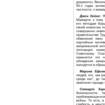
документы Веноны
50-х годах антик
частности, к макк
Джон Хейнс:
Я 
Маккарти, к тому
его методам борь
своей комиссии п
совершенно невин
правительстве Т
обвинения явно 
партийные мотив
американской инте
оппозиция комм
Советскому Сою
изменится это 
убеждения, амер
находятся в обра
Марина Ефимо
людей, кто, как р
среди нас", до т
заметили гораздо
Стюарт Хари
безопасности, 
приближающегося
войны. То есть, 
слабость и неуст