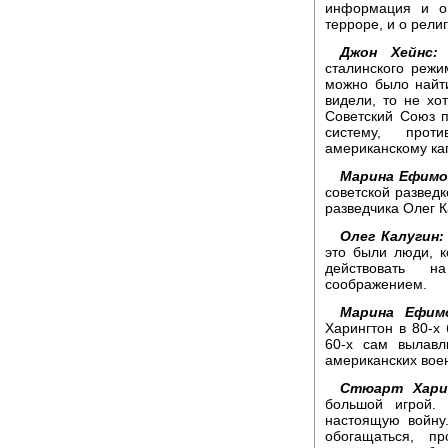
информация и о 
терроре, и о рели
Джон Хейнс:
В
сталинского режи
можно было найти
видели, то не хо
Советский Союз п
систему, прот
американскому ка
Марина Ефимо
советской разведк
разведчика Олег К
Олег Калугин:
это были люди, к
действовать н
соображением.
Марина Ефимо
Харингтон в 80-х
60-х сам вылавл
американских вое
Стюарт Хари
большой игрой.
настоящую войну
обогащаться, п