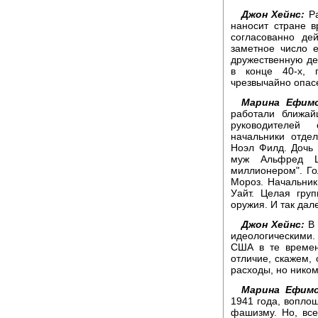
Джон Хейнс:
Ра
наносит стране 
согласованно де
заметное число 
дружественную де
в конце 40-х, 
чрезвычайно опас
Марина Ефимо
работали ближай
руководителей
начальники отде
Ноэл Филд. Дочь
муж Альфред Ш
миллионером". Г
Мороз. Начальник
Уайт. Целая гру
оружия. И так дал
Джон Хейнс:
В 
идеологическими
США в те времен
отличие, скажем, 
расходы, но ником
Марина Ефимо
1941 года, вопло
фашизму. Но, все