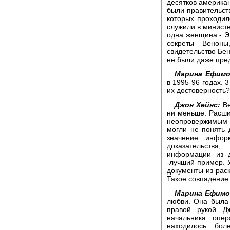
десятков американ
были правительст
которых проходи
служили в министе
одна женщина - Э
секреты Венон
свидетельство Бен
не были даже пре
Марина Ефимо
в 1995-96 годах. 
их достоверность?
Джон Хейнс:
Ве
ни меньше. Расш
неопровержимым 
могли не понять 
значение инфор
доказательства
информации из д
-лучший пример. 
документы из раск
Такое совпадение 
Марина Ефимо
любви. Она была
правой рукой Д
начальника опе
находилось бол