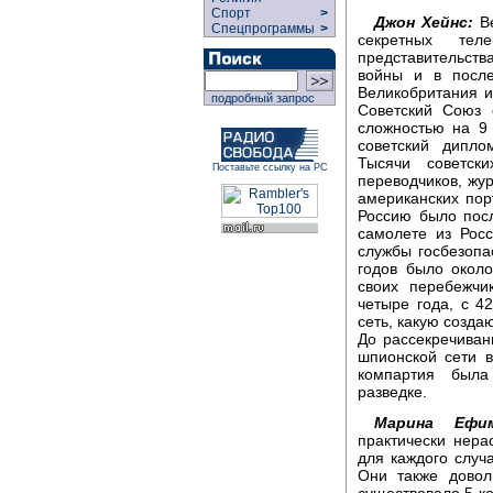
Спорт
>
Джон Хейнс:
Ве
Спецпрограммы
>
секретных тел
представительств
войны и в после
Великобритания 
подробный запрос
Советский Союз 
сложностью на 9
советский дипло
Тысячи советски
Поставьте ссылку на РС
переводчиков, жур
американских порт
Россию было пос
самолете из Рос
службы госбезопас
годов было около
своих перебежчи
четыре года, с 4
сеть, какую созда
До рассекречива
шпионской сети в
компартия была
разведке.
Марина Ефим
практически нера
для каждого случ
Они также довол
существовало 5 к