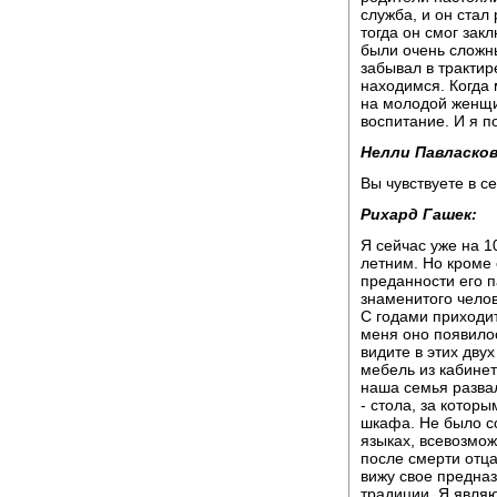
служба, и он стал
тогда он смог зак
были очень сложны
забывал в трактир
находимся. Когда 
на молодой женщин
воспитание. И я п
Нелли Павласков
Вы чувствуете в с
Рихард Гашек:
Я сейчас уже на 1
летним. Но кроме 
преданности его п
знаменитого челов
С годами приходит
меня оно появилос
видите в этих дву
мебель из кабинет
наша семья разва
- стола, за котор
шкафа. Не было с
языках, всевозмож
после смерти отца 
вижу свое предназ
традиции. Я явля