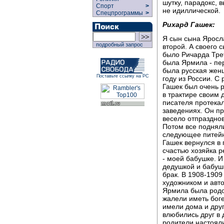
шутку, парадокс, 
Спорт
>
не идиллической.
Спецпрограммы
>
Рихард Гашек:
Я сын сына Яросла
подробный запрос
второй. А своего 
было Ричарда Трет
была Ярмила - пе
была русская женщ
Поставьте ссылку на РС
году из России. С
Гашек был очень р
в трактире своим 
писателя протекал
заведениях. Он пр
весело отпразднов
Потом все подняли
следующее питейн
Гашек вернулся в 
счастью хозяйка р
- моей бабушке. И
дедушкой и бабуш
брак. В 1908-190
художником и авто
Ярмила была родо
жалели иметь боге
имели дома и дру
влюбились друг в 
родители настояли