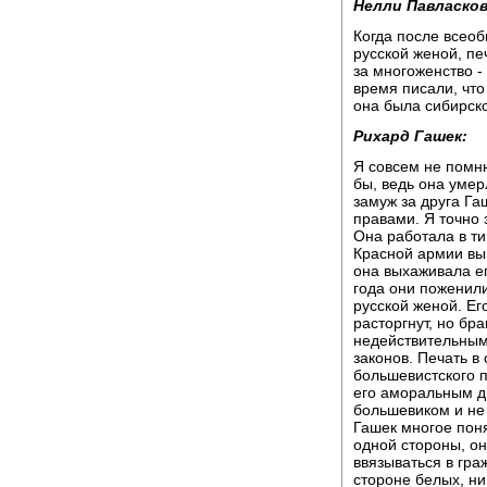
Нелли Павласков
Когда после всеоб
русской женой, пе
за многоженство -
время писали, что
она была сибирско
Рихард Гашек:
Я совсем не помню
бы, ведь она умер
замуж за друга Га
правами. Я точно 
Она работала в ти
Красной армии вып
она выхаживала ег
года они поженили
русской женой. Ег
расторгнут, но бр
недействительным,
законов. Печать в
большевистского п
его аморальным д
большевиком и не 
Гашек многое пон
одной стороны, он
ввязываться в гра
стороне белых, ни