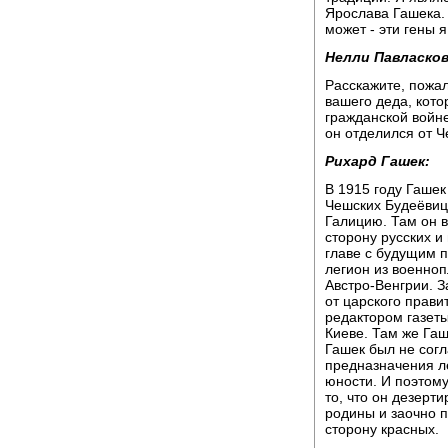
Ярослава Гашека. 
может - эти гены 
Нелли Павласков
Расскажите, пожал
вашего деда, кото
гражданской войне
он отделился от Ч
Рихард Гашек:
В 1915 году Гашек
Чешских Будеёвица
Галицию. Там он 
сторону русских и
главе с будущим 
легион из военноп
Австро-Венгрии. З
от царского прави
редактором газеты
Киеве. Там же Гаш
Гашек был не сог
предназначения ле
юности. И поэтому
то, что он дезерт
родины и заочно п
сторону красных.