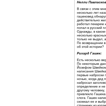
Нелли Павласков
В связи с этим мн
несколько лет наз
гашековед обнаруж
действительно жи
работал пекарем 
попал в русский п
Однажды, в каком-
несколько красных
только не выдал, 
По возвращении в 
об этой истории?
Рихард Гашек:
Есть несколько ве
По некоторым дан
Йозефом Швейком,
написания Швейка,
первые наброски 
ночью, когда дед 
набросал заголово
определение и не 
другому человеку,
привлекло Гашека
слога. Гашек напи
скомкал ее и выбр
страничку из корз