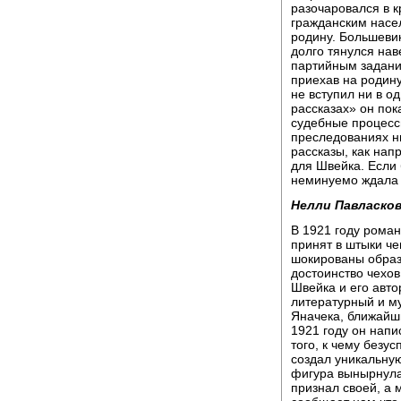
разочаровался в к
гражданским насел
родину. Большевик
долго тянулся нав
партийным задани
приехав на родину
не вступил ни в о
рассказах» он пок
судебные процесс
преследованиях н
рассказы, как нап
для Швейка. Если 
неминуемо ждала б
Нелли Павласков
В 1921 году рома
принят в штыки ч
шокированы образ
достоинство чехо
Швейка и его авто
литературный и м
Яначека, ближайш
1921 году он напи
того, к чему безу
создал уникальную
фигура вынырнула 
признал своей, а 