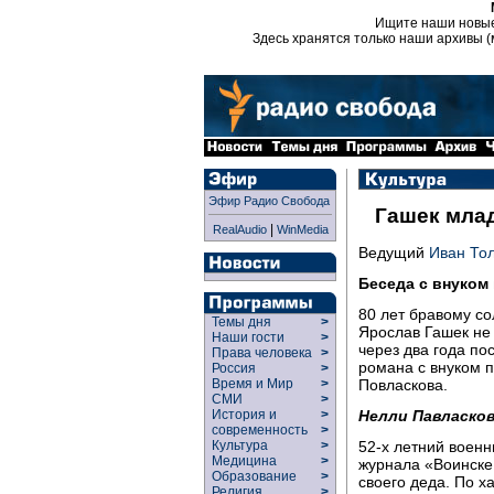
Ищите наши новы
Здесь хранятся только наши архивы (
Эфир Радио Свобода
Гашек мла
|
RealAudio
WinMedia
Ведущий
Иван То
Беседа с внуком
80 лет бравому со
Темы дня
>
Ярослав Гашек не
Наши гости
>
через два года по
Права человека
>
романа с внуком 
Россия
>
Повласкова.
Время и Мир
>
СМИ
>
Нелли Павласков
История и
>
современность
>
52-х летний военн
Культура
>
Медицина
>
журнала «Воинске
Образование
>
своего деда. По х
Религия
>