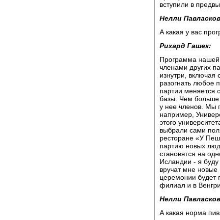
вступили в предв
Нелли Павласков
А какая у вас про
Рихард Гашек:
Программа нашей 
членами других па
изнутри, включая 
разогнать любое 
партии меняется с
базы. Чем больше
у нее членов. Мы 
например, Универ
этого университет
выбрали сами пол
ресторане «У Пешк
партию новых люде
становятся на одн
Исландии - я буду
вручат мне новые
церемонии будет п
филиал и в Венгри
Нелли Павласков
А какая норма пив