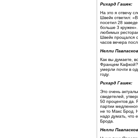
Рихард Гашек:
На это я отвечу с
Швейк ответил: «В
посетил 28 заведен
больше 3 кружек»
любимых ресторано
Швейк прощался с 
часов вечера посл
Нелли Павласков
Как вы думаете, в
Францем Кафкой? О
умерли почти в од
году.
Рихард Гашек:
Это очень актуаль
свидетелей, утвер
50 процентов да. 
партии медленного
не то Макс Брод. 
надо думать, что 
Брода.
Нелли Павласков