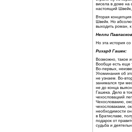
висела в доме на 
настоящий Швейк, 
Вторая концепция 
Швейк. Но абсолют
выходить роман, 
Нелли Павласков
Но эта история с
Рихард Гашек:
Возможно, такое и
Вообще есть еще 
Во-первых, неизве
Упоминания об это
не узнаем. Во-вто
занимался три мес
не до конца выяс
Гашека. Дело в то
чехословацкий ле
Чехословакию, око
чехословаками, ок
необходимости он
в Братиславе, пол
подарок от правит
судьба и деятельн