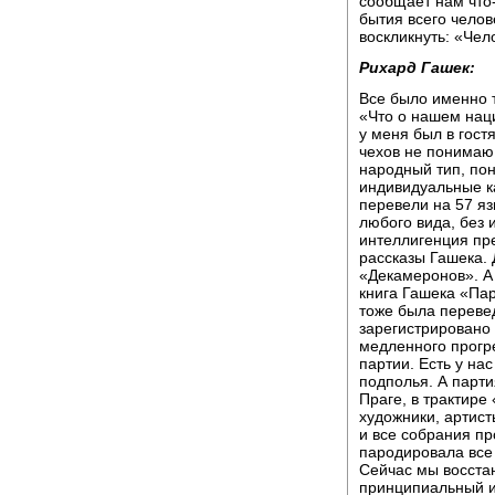
сообщает нам что
бытия всего челов
воскликнуть: «Чел
Рихард Гашек:
Все было именно 
«Что о нашем нац
у меня был в гост
чехов не понимаю
народный тип, пон
индивидуальные ка
перевели на 57 яз
любого вида, без 
интеллигенция пр
рассказы Гашека. 
«Декамеронов». А 
книга Гашека «Пар
тоже была перевед
зарегистрировано
медленного прогре
партии. Есть у на
подполья. А парти
Праге, в трактире
художники, артист
и все собрания пр
пародировала все 
Сейчас мы восста
принципиальный из