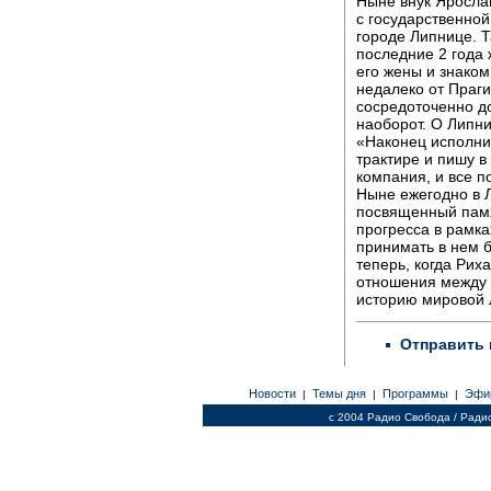
Ныне внук Яросла
с государственной
городе Липнице. Т
последние 2 года 
его жены и знаком
недалеко от Праги
сосредоточенно д
наоборот. О Липн
«Наконец исполнил
трактире и пишу в
компания, и все п
Ныне ежегодно в 
посвященный памя
прогресса в рамка
принимать в нем 
теперь, когда Ри
отношения между 
историю мировой 
Отправить 
Новости
Темы дня
Программы
Эфи
|
|
|
c 2004 Радио Свобода / Ради