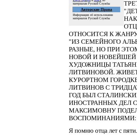
Карта сервера
и
поиск
по
ТРЕ
материалам Русской Службы
Авторские Права
"ДЕ
Информация об использовании
НАК
материалов Русской Службы
ОТЦ
ОТНОСИТСЯ К ЖАНРУ
"ИЗ СЕМЕЙНОГО АЛЬБ
РАЗНЫЕ, НО ПРИ ЭТ
НОВОЙ И НОВЕЙШЕЙ 
ХУДОЖНИЦЫ ТАТЬЯ
ЛИТВИНОВОЙ. ЖИВE
КУРОРТНОМ ГОРОДКЕ
ЛИТВИНОВ С ТРИДЦА
ГОД БЫЛ СТАЛИНСК
ИНОСТРАННЫХ ДЕЛ С
МАКСИМОВНУ ПОДЕЛ
ВОСПОМИНАНИЯМИ:
Я помню отца лет с пяти.