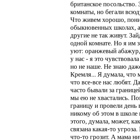
британское посольство. 
комнаты, но бегали всю
Что живем хорошо, пони
обыкновенных школах, а 
другие не так живут. Зай
одной комнате. Но я им 
уют: оранжевый абажур,
у нас - я это чувствовал
но не наше. Не знаю даже
Кремля... Я думала, что
что все-все нас любят. Д
часто бывали за границе
мы ею не хвастались. По
границу и провели день 
никому об этом в школе 
этого, думала, может, ка
связана какая-то угроза.
что-то грозит. А мама ни