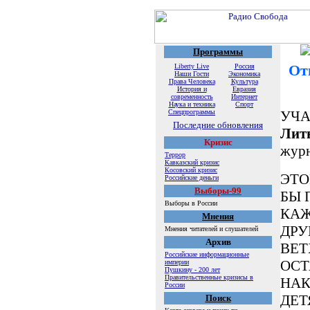
Программы
От
Liberty Live
Россия
Наши Гости
Экономика
Права Человека
Культура
История и
Евразия
современность
Интернет
Наука и техника
Спорт
Спецпрограммы
УЧА
Последние обновления
Лит
Кризис
журн
Террор
Кавказский кризис
Косовский кризис
ЭТО
Российские деньги
Выборы-99
БЫ 
Выборы в России
КАЖ
Мнения
ДРУ
Мнения читателей и слушателей
Архив
ВЕТ
Российские информационные
ОСТ
империи
Пушкину - 200 лет
Правительственные кризисы в
НАК
России
ДЕТ
Поиск