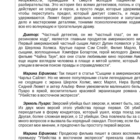
небрежности, приведшей к смерти молодой пациентки 
разбирательства. Это история без всяких детективов, погонь и ст
действуют не злодеи и герои, а просто люди, которые удержива
чтобы переступить предел, который диктует совесть, и люди
удерживаются. Люмет берет довольно неинтересное и запутан
дело и мастерскими деталями, тонкими психологическими хода
всю его волнующую и трогательную драму.
Диктор:
"Частный детектив, он же "частный глаз", он же
резиновом ходу", является главным продуктом американского к
Первый американский частный сыщик Август Дупин появился у Э
до Шерлока Холмса. Крутые парни Сэм Спейт, Филип Марло, 
сыщики, воплощенные Хэмпфри Богартом, герой молодого Джека
фильме "Чайна Таун", все они стали любимыми кино героями Ам
еще ищем взглядом человека в плаще и мятой шляпе, который 
улицам в вечном поиске правды и справедливости".
Марина Ефимова:
Так пишет в статье "Сыщики в американском
Чарльз Сайлет. Но не менее популярными стали легендарные дет
не сходящие с экрана Шерлок Холмс, мисс Марпл, Нира Вулф
Сидней Люмет и актер Альбер Фини увековечили маленького бел
Пуаро в яркой, восхитительно красивой экранизации романа 
"Убийство в восточном экспрессе".
Эркюль Пуаро:
Зверский убийца был зверски, и, может быть, за
Из двух моих версий этого убийства проще первая. Об убий
переодетым в форму кондуктора, который ушел, когда поезд зас
Другая, более сложная версия, о 12 убийцах. Она повлекла бы за 
много вопросов и вызвала бы изрядный скандал. Поэтому, если б
спросил мое мнение, я предпочел бы простоту первой версии.
Марина Ефимова:
Продюсер фильма пишет в своих воспомина
премьеру "Убийства в восточном экспрессе" приехала сама Аг