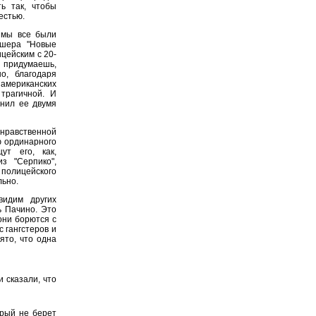
ь так, чтобы
естью.
 мы все были
йшера "Новые
цейским с 20-
 придумаешь,
о, благодаря
американских
трагичной. И
жнил ее двумя
нравственной
ю ординарного
ут его, как,
з "Серпико",
 полицейского
льно.
идим других
ь Пачино. Это
они борются с
с гангстеров и
ято, что одна
и сказали, что
торый не берет