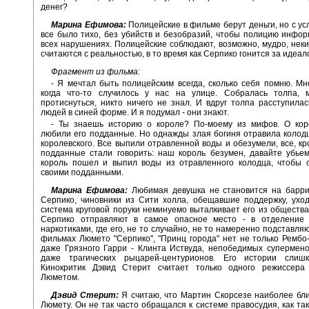
денег?
Марина Ефимова:
Полицейские в фильме берут деньги, но с ус
все было тихо, без убийств и безобразий, чтобы полицию инфо
всех нарушениях. Полицейские соблюдают, возможно, мудро, неки
считаются с реальностью, в то время как Серпико гонится за идеал
Фрагмент из фильма:
- Я мечтал быть полицейским всегда, сколько себя помню. Мн
когда что-то случилось у нас на улице. Собралась толпа,
протиснуться, никто ничего не знал. И вдруг толпа расступилас
людей в синей форме. И я подумал - они знают.
- Ты знаешь историю о короле? По-моему из мифов. О коро
любили его подданные. Но однажды злая богиня отравила колодц
королевского. Все выпили отравленной воды и обезумели, все, кр
подданные стали говорить: наш король безумен, давайте убьем
король пошел и выпил воды из отравленного колодца, чтобы с
своими подданными.
Марина Ефимова:
Любимая девушка не становится на барри
Серпико, чиновники из Сити холла, обещавшие поддержку, уход
система круговой поруки неминуемо выталкивает его из общества
Серпико отправляют в самое опасное место - в отделение
наркотиками, где его, не то случайно, не то намеренно подставля
фильмах Люмето "Серпико", "Принц города" нет не только Рембо
даже Грязного Гарри - Клинта Иствуда, непобедимых супермено
даже трагических рыцарей-центурионов. Его истории слиш
Кинокритик Дэвид Стерит считает только одного режиссера
Люметом.
Дэвид Стерит:
Я считаю, что Мартин Скорсезе наиболее бл
Люмету. Он не так часто обращался к системе правосудия, как так