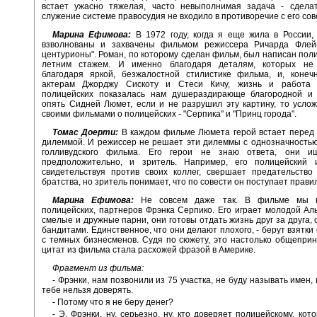
встает ужасно тяжелая, часто невыполнимая задача - сделат
служение системе правосудия не входило в противоречие с его сов
Марина Ефимова:
В 1972 году, когда я еще жила в России,
взволнованы и захвачены фильмом режиссера Ричарда Фле
центурионы". Роман, по которому сделан фильм, был написан поли
летним стажем. И именно благодаря деталям, которых не
благодаря яркой, безжалостной стилистике фильма, и, конечн
актерам Джорджу Сискоту и Стеси Кичу, жизнь и работа 
полицейских показалась нам душераздирающе благородной и 
опять Сидней Люмет, если и не разрушил эту картину, то усло
своими фильмами о полицейских - "Серпика" и "Принц города".
Томас Доерти:
В каждом фильме Люмета герой встает перед 
дилеммой. И режиссер не решает эти дилеммы с однозначность
голливудского фильма. Его герои не знаю ответа, они ищ
предположительно, и зритель. Например, его полицейский и
свидетельствуя против своих коллег, свершает предательство
братства, но зритель понимает, что по совести он поступает прави
Марина Ефимова:
Не совсем даже так. В фильме мы в
полицейских, партнеров Фрэнка Серпико. Его играет молодой Ал
смелые и дружные парни, они готовы отдать жизнь друг за друга, 
бандитами. Единственное, что они делают плохого, - берут взятки 
с темных бизнесменов. Судя по сюжету, это настолько общеприн
цитат из фильма стала расхожей фразой в Америке.
Фрагмент из фильма:
- Фрэнки, нам позвонили из 75 участка, не буду называть имен, 
тебе нельзя доверять.
- Потому что я не беру денег?
- Э, Фрэнки, ну, серьезно, ну, кто доверяет полицейскому, ко