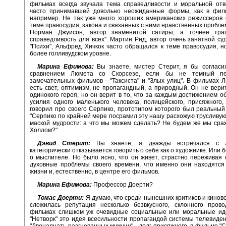
фильмах всегда звучала тема справедливости и моральной отв
часто принимавшей довольно неожиданные формы, как в фильм
например. Не так уже много хороших американских режиссеров
теме правосудия, закона и связанных с ними нравственных проблем
Норман Джуисон, автор знаменитой сатиры, а точнее тра
справедливость для всех". Мартин Рид, автор очень занятной с
"Психи", Альфред Хичкок часто обращался к теме правосудия, но
более голливудском уровне.
Марина Ефимова:
Вы знаете, мистер Стерит, я бы согласи
сравнением Люмета со Скорсезе, если бы не темный пе
замечательных фильмов - "Таксиста" и "Злых улиц". В фильмах 
есть свет, оптимизм, не пропагандный, а природный. Он не верит
одинокого героя, но он верит в то, что за каждым достижением о
усилия одного маленького человека, полицейского, присяжного,
говорил про своего Серпико, прототипом которого был реальный
"Серпико по крайней мере посрамил эту нашу расхожую трусливу
маской мудрости: а что мы можем сделать? Не будем же мы сра
Холлом?"
Дэвид Стерит:
Вы знаете, я дважды встречался с 
категорически отказывается говорить о себе как о художнике. Или б
о мыслителе. Но было ясно, что он живет, страстно переживая
духовные проблемы своего времени, что именно они находятся
жизни и, естественно, в центре его фильмов.
Марина Ефимова:
Профессор Доерти?
Томас Доерти:
Я думаю, что среди нынешних критиков и кинов
сложилась репутация несколько безвкусного, склонного прово
фильмах слишком уж очевидные социальные или моральные ид
"Нетворк" это идея всесильности пропагандой системы телевиде
"Двенадцать разгневанных мужчин" - долг присяжного, в фильме "С