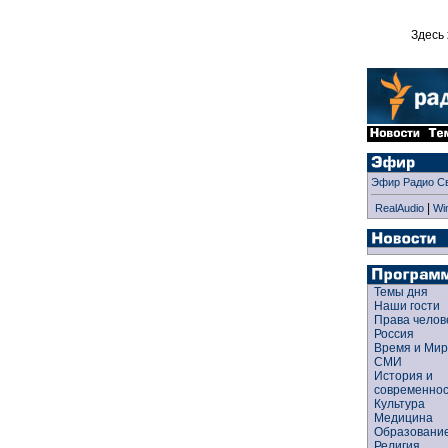
Здесь 
Эфир Радио С
|
RealAudio
Wi
Темы дня
Наши гости
Права чело
Россия
Время и Ми
СМИ
История и
современно
Культура
Медицина
Образован
Религия