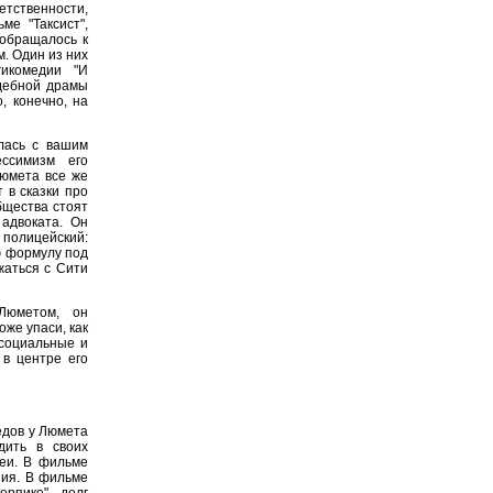
етственности,
е "Таксист",
 обращалось к
. Один из них
гикомедии "И
удебной драмы
, конечно, на
лась с вашим
ссимизм его
Люмета все же
 в сказки про
бщества стоят
 адвоката. Он
 полицейский:
ю формулу под
жаться с Сити
Люметом, он
оже упаси, как
 социальные и
 в центре его
едов у Люмета
дить в своих
еи. В фильме
ния. В фильме
ерпико" - долг