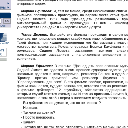
>
в черном и сером.
ммы
>
Марина Ефимова:
И, тем не менее, среди бесконечного списка
фильмов, посвященных правосудию, на первом месте стоит фил
Сиднея Люмета 1957 года "Двенадцать разгневанных муж
антитеатральный фильм о правосудии. О нем - киновед
прос
университета Брандайс Юниверсити Томас Доэрти.
Томас Доэрти:
Все действие фильма происходит в одном ме
комнате, где присяжные решают судьбу мальчишки, обвиненного в у
Такой фильм, при худшем исполнении мог бы вызывать клаус
у на РС
мастерство драматурга Роуза, оператора Бориса Кауфмана и, 
режиссера Сиднея Люмета, заставляет зрителя след
полуторачасовым заседанием с напряженным вниманием и 
волнением.
Марина Ефимова:
В фильме "Двенадцать разгневанных мужч
Сидней Люмет не вдается в сам процесс судопроизводства даж
насколько вдается в него, например, режиссер Бентон в судеб
"Крамер против Крамера" или режиссер Джуисон в т
"Справедливость для всех". В его фильме вообще, практически, не
фильм начинается, суд уже закончился, остается только решение
в фильме действуют 12 случайных, абсолютно ординарных 
которым случай кажется очевидным. И только присяжный номер 8,
настаивает на том, чтобы перед вынесением вердикта поговорить.
- Вы действительно думаете, что он не виноват?
- Не знаю.
- Так чего вы хотите?
- Просто поговорить.
- Зачем?
- Потому что не так легко отправить 18-летнего мальчишку на 