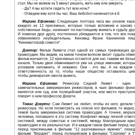
стул. Мы не можем за 5 минут решить, жить ему или умереть.
- Да? А вы хотите сидеть тут всю ночь?
- Отведем ему хотя бы час. Ваш бейсбол начинается в 8.
Марина Ефимова:
Следующие полтора часа мы узнаем харак
каждого из 12 присяжных, которые только вспомнив и заново 
собственные беды, начинают по-настоящему вникать в судьбу друг
И помогая друг другу, постепенно убеждаются в том, что все пок
обвиняемого неубедительны. Киновед Фрэнк Каннингем пи
"Кинематограф совести".
Диктор:
Фильм Люмета стал одной из самых тревожащих ду
правосудии. Мы видим, на каком тонком волоске висит судьба обви
фильм кончается, 12 присяжных остаются для нас такими же безы
начале. Только двое обмениваются уже на улице именами, котор
успеваем запомнить. И неважно. Они - это мы. А на каждом 
ответственность за то, чтобы наше общество оставалось цив
чтобы демократия смогла выжить.
Марина Ефимова:
Режиссер Сидней Люмет - один и
замечательных американских режиссеров, в чьих фильмах фоно
является или суд, или полицейский участок, или место преступле
говорит о нем профессор Доерти.
Томас Доерти:
Сам Люмет не любит, чтобы из него делали 
режиссера. Но если посмотреть на список его фильмов, то видно, 
темой была американская система правосудия. А точнее, мора
человека, попавшего в эту систему. Конфликт между личной ответ
системой, между совестью и системой, между благородным иде
правосудия и ее реальностью. И в каждом таком фильме перед ге
перед присяжными в фильме "12 разгневанных мужчин", перед
фильме "Вердикт", перед полицейским в фильмах "Серпико" и "