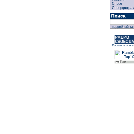
Спорт
Спецпрогра
подробный за
Поставьте ссылк