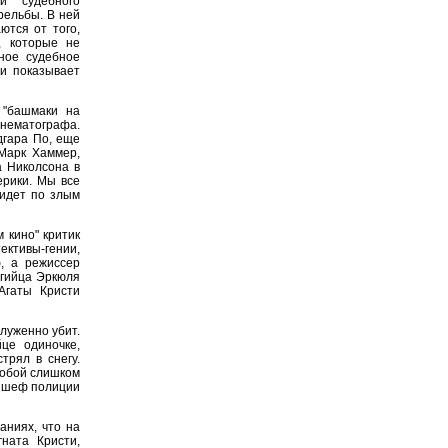
и судебного
рельбы. В ней
ются от того,
, которые не
ное судебное
ми показывает
 "башмаки на
инематографа.
дгара По, еще
Марк Хаммер,
 Николсона в
ерики. Мы все
идет по злым
 кино" критик
ективы-гении,
, а режиссер
ьгийца Эркюля
Агаты Кристи
служенно убит.
це одиночке,
трял в снегу.
собой слишком
ы шеф полиции
ниях, что на
ната Кристи,