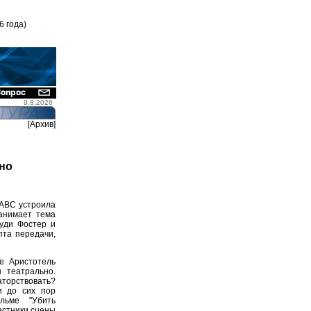
6 года)
9.8.2026
[Архив]
но
 АВС устроила
занимает тема
жуди Фостер и
пта передачи,
е Аристотель
 театрально.
аторствовать?
и до сих пор
льме "Убить
астники сцены