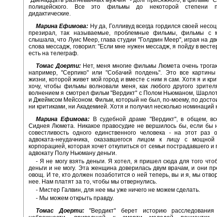
полицейского. Все это фильмы до некоторой степени по
дидактические.
Марина Ефимова:
Ну да, Голливуд всегда гордился своей несоц
презирал, так называемые, проблемные фильмы, фильмы с 
слышала, что Луис Меер, глава студии "Голдвин Меер", играя на д
слова мессадж, говорил: "Если мне нужен мессадж, я пойду в весте
есть на телеграф.
Томас Доерти:
Нет, меня многие фильмы Люмета очень трогают
например, "Серпико" или "Собачий полдень". Это все картины
жизни, которой живет мой город и вместе с ним я сам. Хотя я и кри
хочу, чтобы фильмы волновали меня, как любого другого зрител
волнением я смотрел фильм "Вердикт" с Полом Ньюманом, Шарло
и Джеймсом Мейсоном. Фильм, который не был, по-моему, по досто
ни критиками, ни Академией. Хотя и получил несколько номинаций 
Марина Ефимова:
В судебной драме "Вердикт", в общем, вс
Сиднея Люмета. Никакое правосудие не вершилось бы, если бы 
совестливость одного единственного человека - на этот раз 
адвоката-неудачника, оказавшегося лицом к лицу с мощной
корпорацией, которая хочет откупиться от семьи пострадавшего и 
адвокату Полу Ньюману деньги.
- Я не могу взять деньги. Я хотел, я пришел сюда для того чт
деньги и не могу. Эта женщина доверилась двум врачам, и они пр
овощ. И те, кто должен позаботится о ней теперь, вы и я, мы отв
нее. Нам платят за то, чтобы мы отвернулись.
- Мистер Галвин, для нее мы уже ничего не можем сделать.
- Мы можем открыть правду.
Томас Доерти:
"Вердикт" берет историю расследования