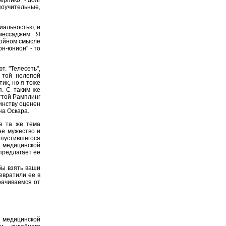
учительные,
иальностью, и
мессаджем. Я
войном смысле
рн-юнион" - то
. "Телесеть",
 той нелепой
тик, но я тоже
я. С таким же
ттой Рамплинг
инству оценен
на Оскара.
е та же тема
не мужество и
опустившегося
 медицинской
предлагает ее
обы взять ваши
евратили ее в
орачиваемся от
 медицинской