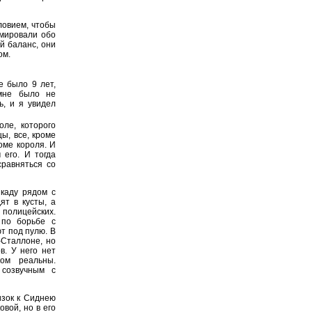
ловием, чтобы
рмировали обо
й баланс, они
ом.
е было 9 лет,
 мне было не
ь, и я увидел
ле, которого
ы, все, кроме
оме короля. И
 его. И тогда
равняться со
каду рядом с
ят в кусты, а
 полицейских.
 по борьбе с
ют под пулю. В
-Сталлоне, но
в. У него нет
ком реальны.
 созвучным с
изок к Сиднею
овой, но в его