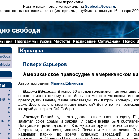
Мы переехали!
Ищите наши новые материалы на
SvobodaNews.ru
.
хранятся только наши архивы (материалы, опубликованные до 16 января 200
вобода
Поверх барьеров
nMedia
Американское правосудие в американском ки
Автор программы
Марина Ефимова
>
Марина Ефимова:
В конце 90-х годов телевизионная компания
>
опрос юристов: почему такое большое место в массовом кино 
века
>
правосудия? Почему такие кинозвезды, как Кэтрин Хэпберн, Д
>
даже Шер с увлечением играют юристов? Вот ответ из транскри
р
>
который дал юрист Гай Осборн.
>
>
Диктор:
Всякий суд - это драма, вынесенная на сцену. Ещ
сть
>
заметил союз драмы и закона. И закон всегда был обставлен
>
Послушайте речи адвокатов. Какому же актеру не захочется поор
>
А зрители, а костюмы, мантии? Посмотрите на англичан. Он
ие
>
надевают парики во время судебных заседаний. В фи
>
пересмешника" Грегори Пэк одет во все белое, а все остальные уч