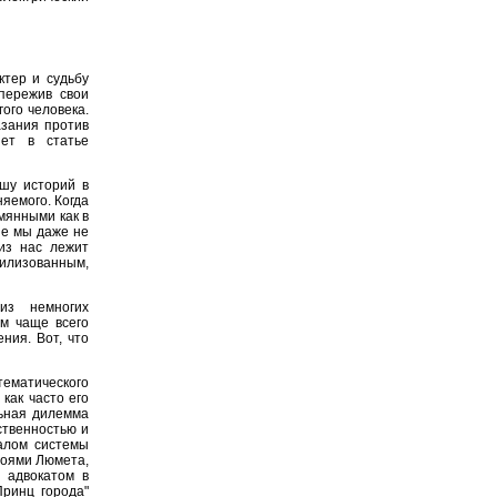
тер и судьбу
пережив свои
ого человека.
азания против
шет в статье
шу историй в
няемого. Когда
мянными как в
ые мы даже не
из нас лежит
илизованным,
з немногих
м чаще всего
ния. Вот, что
тематического
как часто его
льная дилемма
ственностью и
алом системы
роями Люмета,
 адвокатом в
Принц города"