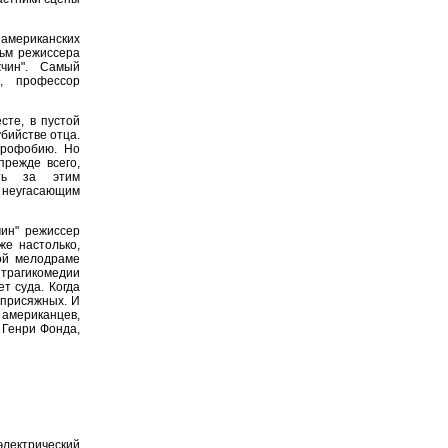
 американских
ьм режиссера
чин". Самый
, профессор
сте, в пустой
бийстве отца.
трофобию. Но
прежде всего,
ить за этим
неугасающим
ин" режиссер
е настолько,
ной мелодраме
рагикомедии
т суда. Когда
 присяжных. И
американцев,
 Генри Фонда,
электрический