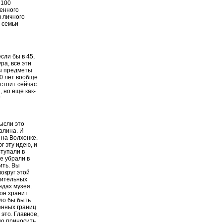
 100
енного
 личного
 семьи
сли бы в 45,
ра, все эти
ны предметы
40 лет вообще
 стоит сейчас.
, но еще как-
?
ысли это
алина. И
 на Волхонке.
 эту идею, и
тупали в
е убрали в
ить. Вы
округ этой
азительных
ндах музея.
 он хранит
гло бы быть
енных границ
это. Главное,
но приносить