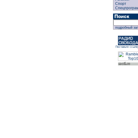
Спорт
Спецпрогра
подробный за
Поставьте ссылк