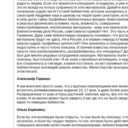
радость людям. Если это хранится в спецхране, в подвалах, я уже н
это не всегда на пользу сохранности этих материалов. Давайте вс
печальную судьбу части Готской библиотеки, которая находилась в 
санаторий Академии наук и церковь на территории санатория, кот
в себе долго тайну трофейных библиотечных фондов. Невостребов
в ужасных физических условиях, пыль, влажность, совершенно
невостребованные, неописанные материалы - кому они приносили
Библиотечному делу России, советским историкам? Нет. Это часть 
Германии. Даже сами библиотекари прекрасно понимают, что вост
материалы будут не здесь. Не в России, а в первую очередь в Герм
ужасна судьба трофейных ценностей? Они хранились в спецхрана
недоступны и часто плохо описаны. И причем известны печальные 
просто тихо разбазаривались, разграбливались эти спецхраны? До
был для многих рядовых сотрудников запрещен. Материалы были 
описаны, был плохой учет. Я не знаю о музейных коллекциях, я над
все сохранилось в том виде, в каком поступило, но вот огромные п
библиотечных коллекций широко известны. Министерство культуры
этом писало.
Александр Горянин:
Я как книголюб просто знаю, что у крупных перекупщиков книг мож
встретить иллюминованные издания 16, 17 века, и даже более ран
Раскрашенные от руки атласы растений, бабочек, карты, все это 
в кожу. И на многих можно было увидеть (там, где это не было свед
каких-то немецких библиотек.
Ольга Барковец:
Если бы эти коллекции были открыты, то они были бы описаны, сто
каталогах, и было бы трудно творить то зло, которое было действи
совершено многими нечестными коллекционерами, библиотекарям