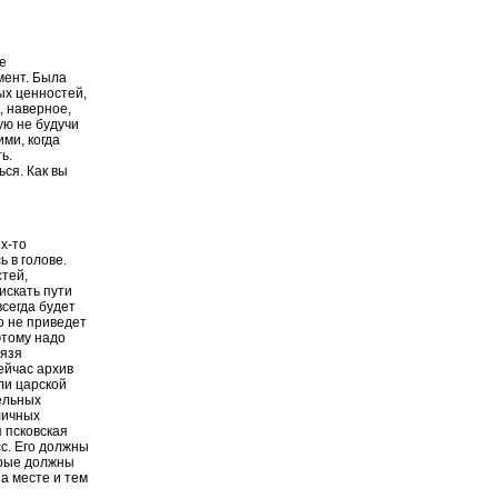
е
мент. Была
ых ценностей,
, наверное,
ую не будучи
ими, когда
ь.
ся. Как вы
х-то
 в голове.
тей,
искать пути
всегда будет
о не приведет
этому надо
нязя
ейчас архив
ли царской
ельных
личных
я псковская
сс. Его должны
орые должны
на месте и тем