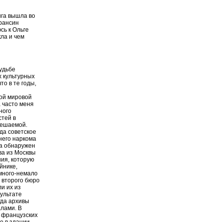
нига вышла во
Франсин
сь к Ольге
кла и чем
удьбе
х культурных
то в те годы,
рой мировой
а часто меня
ного
стей в
решаемой.
ода советское
него наркома
па обнаружен
ва из Москвы
ия, которую
йнике,
много-немало
 второго бюро
и их из
зультате
гда архивы
алами. В
 французских
е в здании