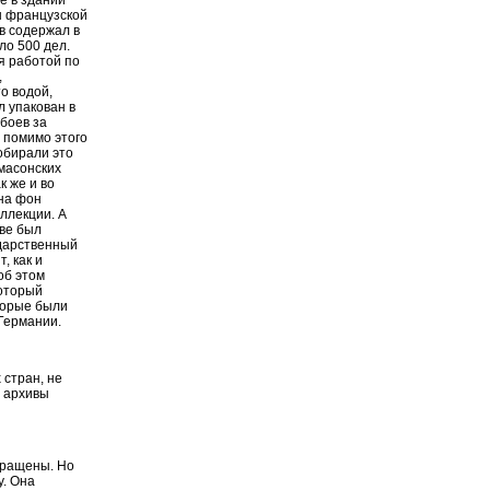
ы французской
в содержал в
ло 500 дел.
я работой по
,
о водой,
 упакован в
боев за
т помимо этого
собирали это
 масонских
к же и во
на фон
оллекции. А
кве был
ударственный
, как и
об этом
который
торые были
Германии.
 стран, не
и архивы
звращены. Но
у. Она