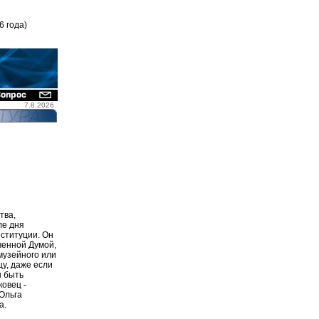
6 года)
7.8.2026
тва,
ле дня
еституции. Он
венной Думой,
музейного или
у, даже если
н быть
ковец -
Ольга
а.