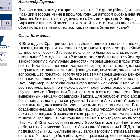
Александр Горянин:
>
ммы
>
Я держу в руках книгу, которая называется "Le grand pillage", эта к
Франции в городе Ренне в прошлом году. Ее автором обозначена 
Доминик Лихтенан в сотрудничестве с Ольгой Барковец. Я обращаю
Барковец с просьбой рассказать об этой книге, о том, как она возни
обогатилась эта тема с тех пор, как эта книга была написана?
прос
Ольга Барковец:
В 95-м году во Франции состоялась конференция о послевоенной с
Европы, на которой я выступила с докладом о проблеме трофейны
у на РС
ценностей в России. Эта тема не случайно была заявлена, потому ч
в середине 90-х годов, шли в России жаркие дебаты по российскому
законопроекту о культурных ценностях, перемещенных в годы вто
войны. Тема была настолько жаркая и острая, что во время доклад
прерывали, вставали историки французские, немецкие, задавали м
вопросов. Это понятно. Потому что эта тема перемещенных ценно
военных конфликтах всегда была очень острой, трудной и тяжело 
Вот, например, интересна судьба французских архивов. В мае 45 г
военное командование в Чехословакии проинформировало тогдаш
внутренних дел Лаврентия Берию о том, что около город Ческа Ли
вывезенный немцами французский архив. Для разборки этого архи
была направлена группа сотрудников Главного Архивного Управлен
возглавил подполковник Кузьмин - очень интересная личность. В та
созданном немцами под маленьким чешским городом оказались не
архивы французской разведки и контрразведки, а также материалы
генштаба Франции. В 1940 году нацисты на 102-х грузовиках вывезл
Парижа. В 42-м году остатки второго бюро были укрыты. И вот в ре
работы такой комиссии Главного Архивного Управления НКВД, а то
подчинялись НКВД, был вывезен 21 вагон в Москву с этими матери
феврале 46 года еще был обнаружен огромный архивный комплекс
архивов. Находился он в советской зоне оккупации в городе Берлин