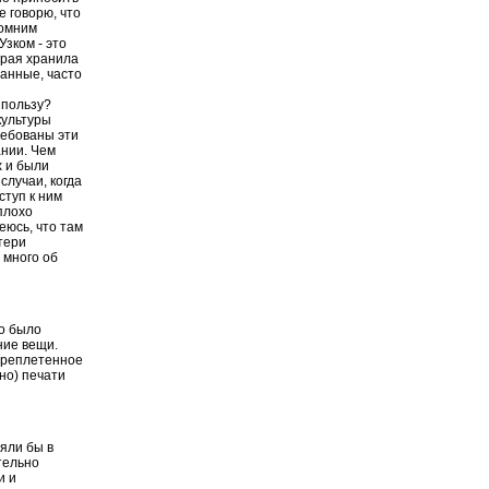
е говорю, что
помним
Узком - это
орая хранила
анные, часто
 пользу?
культуры
ребованы эти
ании. Чем
х и были
случаи, когда
ступ к ним
плохо
еюсь, что там
отери
 много об
но было
ние вещи.
переплетенное
ено) печати
яли бы в
тельно
и и