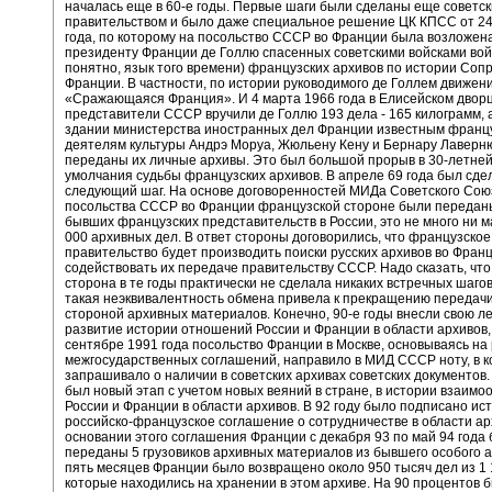
началась еще в 60-е годы. Первые шаги были сделаны еще советс
правительством и было даже специальное решение ЦК КПСС от 2
года, по которому на посольство СССР во Франции была возложен
президенту Франции де Голлю спасенных советскими войсками войс
понятно, язык того времени) французских архивов по истории Соп
Франции. В частности, по истории руководимого де Голлем движен
«Сражающаяся Франция». И 4 марта 1966 года в Елисейском двор
представители СССР вручили де Голлю 193 дела - 165 килограмм, а
здании министерства иностранных дел Франции известным франц
деятелям культуры Андрэ Моруа, Жюльену Кену и Бернару Лаверн
переданы их личные архивы. Это был большой прорыв в 30-летней
умолчания судьбы французских архивов. В апреле 69 года был сде
следующий шаг. На основе договоренностей МИДа Советского Сою
посольства СССР во Франции французской стороне были передан
бывших французских представительств в России, это не много ни м
000 архивных дел. В ответ стороны договорились, что французское
правительство будет производить поиски русских архивов во Фран
содействовать их передаче правительству СССР. Надо сказать, чт
сторона в те годы практически не сделала никаких встречных шагов
такая неэквивалентность обмена привела к прекращению передачи
стороной архивных материалов. Конечно, 90-е годы внесли свою ле
развитие истории отношений России и Франции в области архивов, 
сентябре 1991 года посольство Франции в Москве, основываясь на
межгосударственных соглашений, направило в МИД СССР ноту, в к
запрашивало о наличии в советских архивах советских документов.
был новый этап с учетом новых веяний в стране, в истории взаим
России и Франции в области архивов. В 92 году было подписано ис
российско-французское соглашение о сотрудничестве в области арх
основании этого соглашения Франции с декабря 93 по май 94 года
переданы 5 грузовиков архивных материалов из бывшего особого а
пять месяцев Франции было возвращено около 950 тысяч дел из 1 
которые находились на хранении в этом архиве. На 90 процентов 