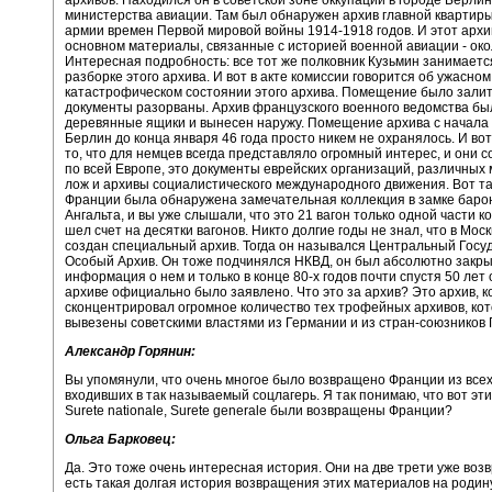
министерства авиации. Там был обнаружен архив главной квартир
армии времен Первой мировой войны 1914-1918 годов. И этот архи
основном материалы, связанные с историей военной авиации - око
Интересная подробность: все тот же полковник Кузьмин занимаетс
разборке этого архива. И вот в акте комиссии говорится об ужасном
катастрофическом состоянии этого архива. Помещение было залит
документы разорваны. Архив французского военного ведомства был
деревянные ящики и вынесен наружу. Помещение архива с начала 
Берлин до конца января 46 года просто никем не охранялось. И во
то, что для немцев всегда представляло огромный интерес, и они 
по всей Европе, это документы еврейских организаций, различных
лож и архивы социалистического международного движения. Вот та
Франции была обнаружена замечательная коллекция в замке баро
Ангальта, и вы уже слышали, что это 21 вагон только одной части к
шел счет на десятки вагонов. Никто долгие годы не знал, что в Мос
создан специальный архив. Тогда он назывался Центральный Гос
Особый Архив. Он тоже подчинялся НКВД, он был абсолютно закрыт
информация о нем и только в конце 80-х годов почти спустя 50 лет 
архиве официально было заявлено. Что это за архив? Это архив, 
сконцентрировал огромное количество тех трофейных архивов, ко
вывезены советскими властями из Германии и из стран-союзников 
Александр Горянин:
Вы упомянули, что очень многое было возвращено Франции из всех
входивших в так называемый соцлагерь. Я так понимаю, что вот эт
Surete nationale, Surete generale были возвращены Франции?
Ольга Барковец:
Да. Это тоже очень интересная история. Они на две трети уже во
есть такая долгая история возвращения этих материалов на родин