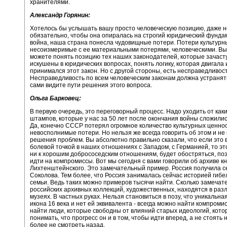
хранителями.
Александр Горянин:
Хотелось бы услышать вашу просто человеческую позицию, даже н
обязательно, чтобы она опиралась на строгий юридический фунда
война, наша страна понесла чудовищные потери. Потери культурн
несоизмеримые с ее материальными потерями, человеческими. Вы
можете понять позицию тех наших законодателей, которые зачаст
искушены в юридических вопросах, понять логику, которая двигала 
принимался этот закон. Но с другой стороны, есть несправедливост
Несправедливость по всем человеческим законам должна устранять
сами видите пути решения этого вопроса.
Ольга Барковец:
В первую очередь, это переговорный процесс. Надо уходить от каки
штампов, которые у нас за 50 лет после окончания войны сложились
Да, конечно СССР потерял огромное количество культурных ценнос
невосполнимые потери. Но нельзя же всегда говорить об этом и не 
решения проблем. Вы абсолютно правильно сказали, что если это 
болевой точкой в наших отношениях с Западом, с Германией, то эт
ни к хорошим добрососедским отношениям, будет обостряться, по
идти на компромиссы. Вот мы сегодня с вами говорили об архиве к
Лихтенштейнского. Это замечательный пример. Россия получила с
Соколова. Тем более, что Россия занималась сейчас историей гибе
семьи. Ведь таких можно примеров тысячи найти. Сколько замечат
российских архивных коллекций, художественных, находятся в раз
музеях. В частных руках. Нельзя становиться в позу, что уникальна
икона 16 века и нет ей эквивалента - всегда можно найти компроми
найти люди, которые свободны от влияний старых идеологий, кот
понимать, что прогресс он и в том, чтобы идти вперед, а не стоять 
более не смотреть назад.