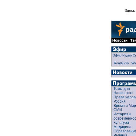
Здесь 
Эфир Радио С
|
RealAudio
Wi
Темы дня
Наши гости
Права чело
Россия
Время и Ми
СМИ
История и
современно
Культура
Медицина
Образован
Религия