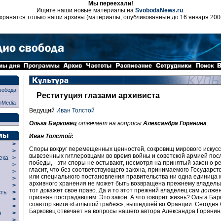
Мы переехали!
Ищите наши новые материалы на
SvobodaNews.ru
.
хранятся только наши архивы (материалы, опубликованные до 16 января 200
вобода
Реституция глазами архивиста
nMedia
Ведущий
Иван Толстой
Ольга Барковец
отвечает на вопросы
Александра Горянина
.
Иван Толстой:
>
Споры вокруг перемещенных ценностей, сокровищ мирового искусс
>
вывезенных гитлеровцами во время войны и советской армией пос
века
>
победы, - эти споры не остывают, несмотря на принятый закон о р
>
гласит, что без соответствующего закона, принимаемого Государст
р
>
или специального постановления правительства ни одна единица 
>
архивного хранения не может быть возвращена прежнему владельц
>
тот докажет свое право. Да и то этот прежний владелец сам долже
сть
>
признан пострадавшим. Это закон. А что говорит жизнь? Ольга Бар
>
соавтор книги «Большой грабеж», вышедшей во Франции. Сегодня 
>
Барковец отвечает на вопросы нашего автора Александра Горянин
ие
>
>