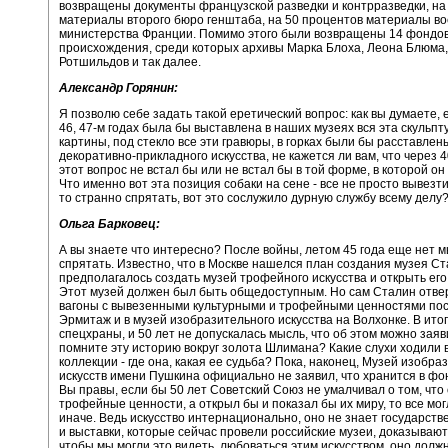
возвращены документы французской разведки и контрразведки, на
материалы второго бюро генштаба, на 50 процентов материалы во
министерства Франции. Помимо этого были возвращены 14 фондов
происхождения, среди которых архивы Марка Блоха, Леона Блюма,
Ротшильдов и так далее.
Александр Горянин:
Я позволю себе задать такой еретический вопрос: как вы думаете, е
46, 47-м годах была бы выставлена в наших музеях вся эта скульпту
картины, под стекло все эти гравюры, в горках были бы расставле
декоративно-прикладного искусства, не кажется ли вам, что через 
этот вопрос не встал бы или не встал бы в той форме, в которой он
Что именно вот эта позиция собаки на сене - все не просто вывезти
то странно спрятать, вот это сослужило дурную службу всему делу
Ольга Барковец:
А вы знаете что интересно? После войны, летом 45 года еще нет м
спрятать. Известно, что в Москве нашелся план создания музея Ст
предполагалось создать музей трофейного искусства и открыть его
Этот музей должен был быть общедоступным. Но сам Сталин отверг
вагоны с вывезенными культурными и трофейными ценностями пос
Эрмитаж и в музей изобразительного искусства на Волхонке. В итог
спецхраны, и 50 лет не допускалась мысль, что об этом можно заяв
помните эту историю вокруг золота Шлимана? Какие слухи ходили в
коллекции - где она, какая ее судьба? Пока, наконец, Музей изобр
искусств имени Пушкина официально не заявил, что хранится в фо
Вы правы, если бы 50 лет Советский Союз не умалчивал о том, что
трофейные ценности, а открыл бы и показал бы их миру, то все мо
иначе. Ведь искусство интернационально, оно не знает государств
и выставки, которые сейчас провели российские музеи, доказывают 
чтобы мы могли это видеть, любоваться этим искусством, оно долж