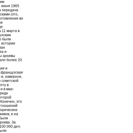
ким
4 июня 1965
а передача
ками (это,
ротивления во
ия
це
 11 марта в
узским
ю были
 истории
лан
за и
ы архивы
ало более 20
ции и
о французская
 и, наверное,
 советской
пту в
и в мае-
 ряде
оторой
 Конечно, это
оотношений
торическое
ивов, и на
 были
рхива. За
100 000 дел,
были