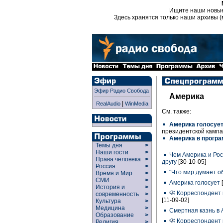
Ищите наши новы
Здесь хранятся только наши архивы (
Эфир Радио Свобода
Америка
|
RealAudio
WinMedia
См. также:
Америка голосуе
президентской камп
Америка в програм
Темы дня
>
Наши гости
>
Чем Америка и Рос
Права человека
>
другу
[30-10-05]
Россия
>
"Что мир думает о
Время и Мир
>
СМИ
>
Америка голосует
[
История и
>
Корреспондент 
современность
>
[11-09-02]
Культура
>
Медицина
>
Смертная казнь в
Образование
>
Корреспондент 
Религия
>