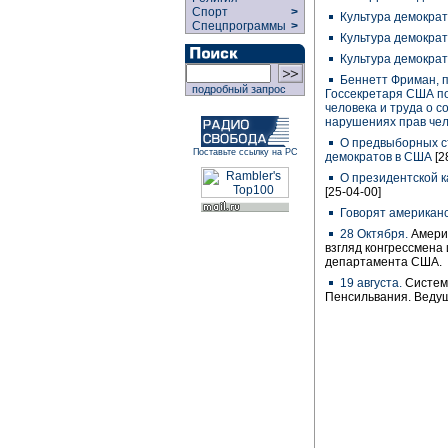
Спорт
>
Культура демократ
Спецпрограммы
>
Культура демократ
Культура демократ
Беннетт Фриман, 
подробный запрос
Госсекретаря США по
человека и труда о с
нарушениях прав чел
О предвыборных с
Поставьте ссылку на РС
демократов в США
[2
О президентской 
[25-04-00]
Говорят американ
28 Октября.
Амери
взгляд конгрессмена
департамента США.
19 августа.
Систем
Пенсильвания. Ведущ