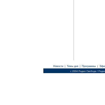
Новости
Темы дня
Программы
Эфи
|
|
|
c 2004 Радио Свобода / Ради