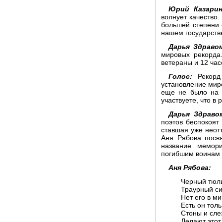
Юрий Казарин
волнует качество.
большей степени 
нашем государстве
Дарья Здраво
мировых рекорда
ветераны и 12 час
Голос:
Рекорд 
установление миров
еще не было на з
участвуете, что в
Дарья Здраво
поэтов беспокоят 
ставшая уже неот
Аня Рябова посв
название мемори
погибшим воинам 
Аня Рябова:
Черный тюль
Траурный с
Нет его в ми
Есть он толь
Стоны и сле
Делают этот