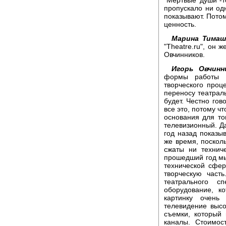
пропускало ни од
показывают. Потом
ценность.
Марина Тимаш
"Theatre.ru", он 
Овчинников.
Игорь Овчинн
формы работы и
творческого проц
переносу театраль
будет. Честно гов
все это, потому ч
основания для то
телевизионный. Да
год назад показыв
же время, поскол
сжаты ни технич
прошедший год мы
технической сфер
творческую част
театрального с
оборудование, к
картинку очень 
телевидение высо
съемки, который 
каналы. Стоимос