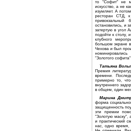
то "Софит" не м
искусство, а не к
изумляет. А потом
ресторан СТД, к
привокзальный 
остановились, и з
затертую в угол 
подойти к столу, 
клубного меропр
большом экране 
Чехова и был прои
номинировались
"Золотого софита"
Татьяна Воль
Премия литератур
времени. Послед
примерно то, что
внутреннего задор
в общем, один ме
Марина Дмитр
форма социальной
защищенность поуб
эти премии помо
"Золотую маску",
и практический с
нас, одно время,
Не отменили. Вид