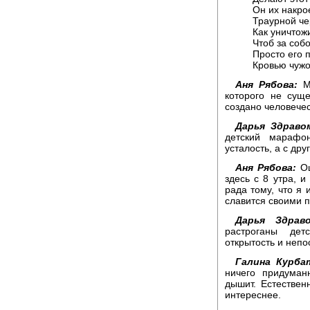
Он их накро
Траурной че
Как уничтож
Чтоб за соб
Просто его 
Кровью чужо
Аня Рябова:
Мн
которого не суще
создано человечес
Дарья Здраво
детский марафо
усталость, а с дру
Аня Рябова:
Ощ
здесь с 8 утра, и
рада тому, что я
славится своими 
Дарья Здраво
растроганы дет
открытость и непо
Галина Курба
ничего придуман
дышит. Естествен
интереснее.