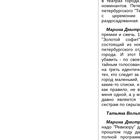
в театрах города
номинантов. Пете
петербургского "
с церемонии 
раздосадованная.
Марина Дмитр
премии и сжечь. 1
"Золотой софит
состоящий из но
петербургского о
города. И этот 
убавить - по сво
тайным голосован
на треть идентич
тех, кто следит з
город маленький,
какие-то списки, 
как правило, не 
меня одной, а у м
давно является 
сестрам по серьга
Татьяна Вольт
Марина Дмитр
надо "Ревизору" 
прошлом году да
полной програм