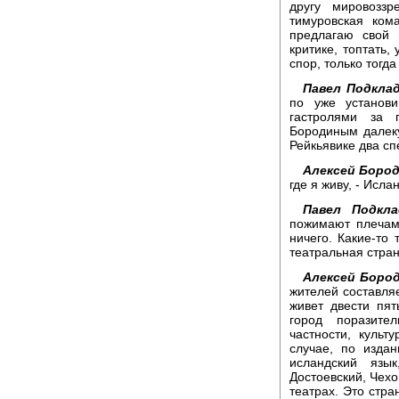
другу мировоззр
тимуровская ком
предлагаю свой 
критике, топтать,
спор, только тогда
Павел Подклад
по уже установ
гастролями за 
Бородиным далек
Рейкьявике два сп
Алексей Бород
где я живу, - Исла
Павел Подкла
пожимают плечам
ничего. Какие-то 
театральная стран
Алексей Бород
жителей составляе
живет двести пя
город поразител
частности, куль
случае, по изда
исландский язы
Достоевский, Чехо
театрах. Это стра