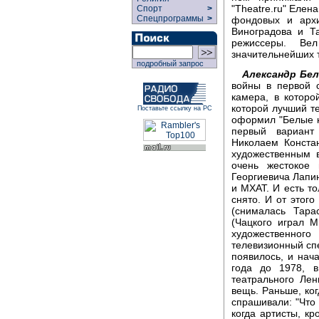
"Theatre.ru" Елен
Спорт
>
Спецпрограммы
>
фондовых и архи
Виноградова и Т
режиссеры. Ве
значительнейших 
подробный запрос
Александр Бел
войны в первой 
камера, в которо
которой лучший т
Поставьте ссылку на РС
оформил "Белые н
первый вариант
Николаем Конста
художественным 
очень жестокое
Георгиевича Лапин
и МХАТ. И есть то
снято. И от этого
(снималась Тара
(Чацкого играл 
художественно
телевизионный спе
появилось, и нач
года до 1978, 
театрального Ле
вещь. Раньше, ко
спрашивали: "Что 
когда артисты, кр