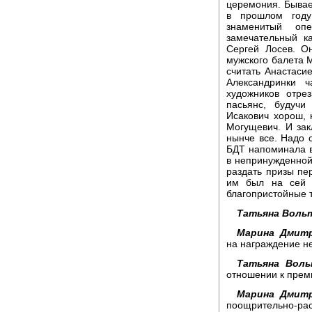
церемония. Бывае
в прошлом году
знаменитый о
замечательный к
Сергей Лосев. О
мужского балета М
считать Анастаси
Александринки 
художников отре
пасьянс, будучи
Исакович хорош, 
Могущевич. И зак
нынче все. Надо с
БДТ напоминала в
в непринужденной 
раздать призы пе
им был на сей р
благопристойные 
Татьяна Вольт
Марина Дмитр
на награждение не
Татьяна Воль
отношении к прем
Марина Дмитр
поощрительно-ра