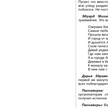
Пугает, что вмест
всю улицу раздаю
побоялся. Не пост
Эдуард Михай
трамвайчик. Это в
Озерами бле
Самые люби
Прошла весе
И город от 
И дышится л
Сонм лепест
Давай уедем
Где нам никт
А в городе 
Деревья в б
К вокзалу ка
В нем нам с
Дарья Здраво
первой же минуто
всех поблагодарит
Пассажирка:
Я
организаторам с
получил истинное 
Пассажиры:
Ва