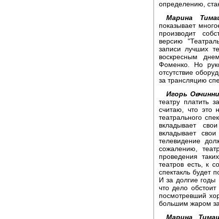
определению, ста
Марина Тима
показывает много
производит собс
версию "Театрал
записи лучших т
воскресным дне
Фоменко. Но рук
отсутствие оборуд
за трансляцию спе
Игорь Овчинни
театру платить з
считаю, что это 
театрального спе
вкладывает сво
вкладывает свои
телевидение долж
сожалению, теа
проведения таки
театров есть, к 
спектакль будет п
И за долгие годы
что дело обстоит
посмотревший хор
большим жаром зах
Марина Тимаш