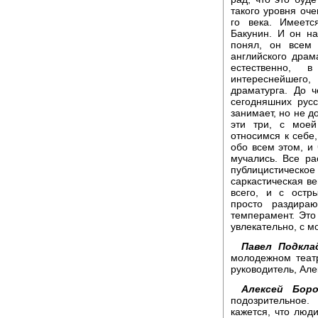
такого уровня оче
го века. Имеетс
Бакунин. И он на
понял, он всем 
английского драм
естественно, 
интереснейшего,
драматурга. До 
сегодняшних русс
занимает, но не д
эти три, с моей
относимся к себе
обо всем этом, и 
мучались. Все ра
публицистическ
саркастическая ве
всего, и с остр
просто раздира
темперамент. Это 
увлекательно, с м
Павел Подкла
молодежном теат
руководитель, Але
Алексей Боро
подозрительное
кажется, что люди