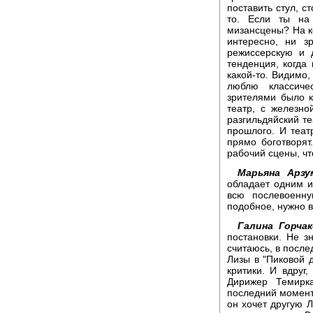
поставить стул, с
то. Если ты на
мизансцены? На ко
интересно, ни з
режиссерскую и 
тенденция, когда 
какой-то. Видимо, 
люблю классиче
зрителями было 
театр, с железно
разгильдяйский те
прошлого. И театр
прямо боготворят
рабочий сцены, чт
Марьяна Арзу
обладает одним и
всю послевоенну
подобное, нужно в
Галина Горчак
постановки. Не з
считаюсь, в после
Лизы в "Пиковой д
критики. И вдруг,
Дирижер Темирк
последний момент,
он хочет другую Л