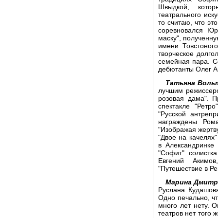
Швыдкой, кото
театрального иску
то считаю, что эт
соревновался Юр
маску", полученн
имени Товстоног
творческое долго
семейная пара. С
дебютанты Олег А
Татьяна Воль
лучшим режиссеро
розовая дама". 
спектакле "Ретр
"Русской антреп
награждены Рома
"Изображая жертву
"Двое на качелях
в Александринке
"Софит" солистк
Евгений Акимо
"Путешествие в Ре
Марина Дмитр
Руслана Кудашова
Одно печально, ч
много лет нету. О
театров нет того 