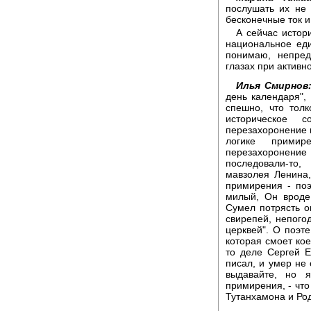
послушать их не
бесконечные ток и
А сейчас истор
национальное еди
понимаю, непред
глазах при активн
Илья Смирнов
день календаря",
спешно, что тол
историческое 
перезахоронение г
логике прими
перезахоронение
последовали-то,
мавзолея Ленина
примирения - поэ
милый, Он вроде
Сумел потрясть о
свирепей, непого
церквей". О поэте
которая смоет кое
то деле Сергей Е
писал, и умер не 
выдавайте, но 
примирения, - что
Тутанхамона и Ро