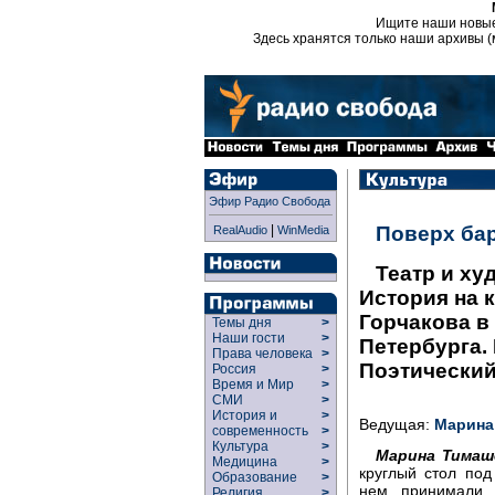
Ищите наши новы
Здесь хранятся только наши архивы (
Эфир Радио Свобода
|
Поверх ба
RealAudio
WinMedia
Театр и ху
История на к
Горчакова в
Темы дня
>
Наши гости
>
Петербурга.
Права человека
>
Поэтический
Россия
>
Время и Мир
>
СМИ
>
История и
>
Ведущая:
Марина
современность
>
Культура
>
Марина Тимаш
Медицина
>
круглый стол под
Образование
>
нем принимали у
Религия
>