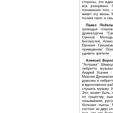
стороны, это един
все разорвано. 
понимания того, 
живет эту жизнь. 
поэзия своя, и см
Павел Подкла
громадьё плано
драматургии "С
Смехов. Молоды
Богомолов, Алекс
Евгения Гришков
приведение" Оск
удивить зрителя.
Алексей Боро
"Золушка" Шварц
либретто музыка
Андрей Усачев -
Максим Дунаевский
доволен и либретт
и вдохновенно раб
слушать музыку. И
Это, может быть, 
по существу, ны
называемая, русс
больших пьесы.
состоит из двух с
рад, что это буд