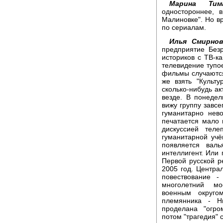
Марина Тима
одностороннее, 
Малиновке". Но в
по сериалам.
Илья Смирнов
предприятие Без
историков с ТВ-к
телевидение тупое
фильмы случаются
же взять "Культу
сколько-нибудь ак
везде. В понеде
вижу группу завсе
гуманитарно нев
печатается мало 
дискуссией тел
гуманитарной учё
появляется валь
интеллигент. Или 
Первой русской р
2005 год. Централ
повествование -
многолетний мо
военным округо
племянника - Н
проделана "огро
потом "трагедия" 