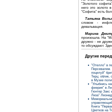
"Золотого софита
него это золото в
"Софита" есть бо
Татьяна Воль
словом - инфля
девальвация.
Марина Дмитр
произошла. На "Ма
дружно - не дружн
то обсуждают. Зде
Другие перед
"Отелло" в п
Персевалем. 
поцелуй" бри
Терц: облик,
в Музее поли
"Улыбнись на
феерия" в Ле
Гюнтер Закс 
Лиза" Леонид
Мемориальная
управляющий 
Книга "Перва
Цветков на Т