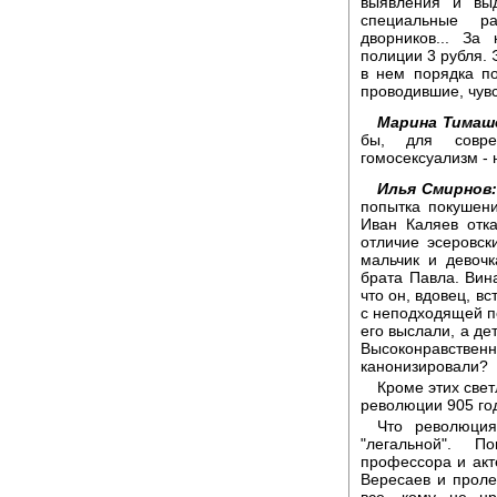
выявления и вы
специальные р
дворников... За
полиции 3 рубля.
в нем порядка п
проводившие, чув
Марина Тимаш
бы, для совре
гомосексуализм - 
Илья Смирнов:
попытка покушения
Иван Каляев отка
отличие эсеровск
мальчик и девочк
брата Павла. Вин
что он, вдовец, вс
с неподходящей п
его выслали, а де
Высоконравственн
канонизировали?
Кроме этих свет
революции 905 го
Что революция
"легальной". П
профессора и акт
Вересаев и проле
все, кому не нр