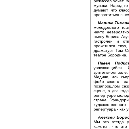
режиссер хочет. В
музыки. Народ-то
думают, что кла
превратиться в не
Марина Тимаш
молодежного теа
нечто невероятн
пьесу Бориса Акун
гастролей и от
прокатился слух
драматург Том С
театре Бородина.
Павел Подкла
увлекающийся.
зрительном зале
Медичи, или сыг
фойе своего теа
позапрошлом сез
сцене, а два год
репертуаре молоде
стране "фандор
художественного
репертуара - как 
Алексей Бород
Мы это всегда у
кажется, что эт