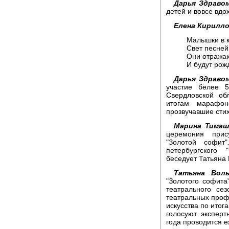
Дарья Здраво
детей и вовсе вдо
Елена Кирилло
Малышки в к
Свет песней 
Они отражаю
И будут рож
Дарья Здраво
участие белее 5
Свердловской об
итогам марафон
прозвучавшие стих
Марина Тимаш
церемония прис
"Золотой софит
петербургского
беседует Татьяна 
Татьяна Воль
"Золотого софита
театрального се
театральных проф
искусства по итог
голосуют экспер
года проводится 