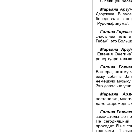
С певицей бесе
Марьяна Арзум
Дворжака. В зал
беседовали в пе
"Рудольфинума".
Галина Горчак
счастлива петь в
Гебау", это Больш
Марьяна Арзу
"Евгения Онегина
репертуаре только
Галина Горчак
Вагнера, потому ч
вижу себя в Ваг
немецкую музыку
Это довольно узки
Марьяна Арзу
постановки, многи
даже старомодны
Галина Горчак
замечательные по
Не сегодняшний 
проходят. Я не со
тряпками. Пыль