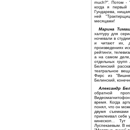
much?". Потом - 
когда я первый 
Гундарева, нищая
ней "Трактирщи
месяцами!
Марина Тимаш
халтуру для сери
ночевали в студии
и читают их, 
произведениях иск
рейтинги, телевиз
а на самом деле
отдельных групп
Белинский расск
театральное вещ
Фирс из "Вишне
Белинский, конечн
Александр Бел
обратной про
Видеомагнитофон 
время. Когда арт
понял, что он мож
двумя съемками 
приклеивал себе у
кинескоп... Ту
Луспекаевым. В не
"Мертвые души"-т