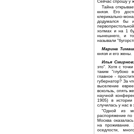
Сейчас спрошу у ж
Тайна открывае
князя. Его дос
клерикально-мон
додумался бы и
первопрестольно
холмах и на 1 бу
нынешнего, и то
называли "бугорст
Марина Тимаш
князя и его жены.
Илья Смирнов
это". Хотя с точ
таким "глубоко 
главное - прости
губернатор? За чт
выселение еврее
вскользь, опять ж
научной конферен
1905) в истории 
случилась у нас в 
"Одной из м
распоряжение по 
Москва оказалас
на проживание. 
оседлости, мно