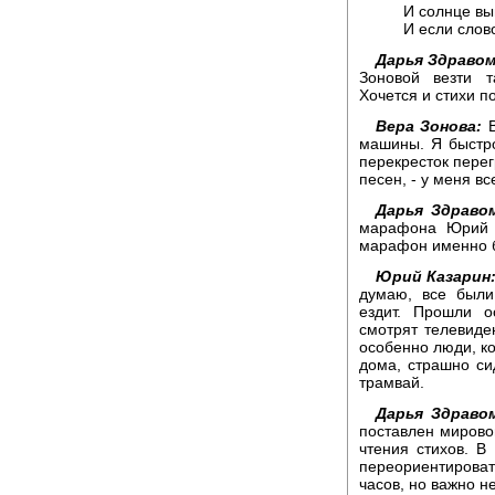
И солнце вы
И если слов
Дарья Здраво
Зоновой везти т
Хочется и стихи п
Вера Зонова:
В
машины. Я быстро
перекресток перег
песен, - у меня в
Дарья Здраво
марафона Юрий К
марафон именно б
Юрий Казарин
думаю, все были
ездит. Прошли 
смотрят телевиде
особенно люди, ко
дома, страшно си
трамвай.
Дарья Здраво
поставлен мировой
чтения стихов. В
переориентироват
часов, но важно не