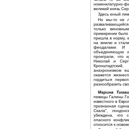
номенклатурно-ф
великий князь Сер
Здесь юный лим
Но мы-то не ли
разваливающийся
только виновны
примирение было 
пришла в норму, к
на землю и стал
феодалами. И 
объединяющую и
проиграли, что 
Николай и Серг
Кронштадтский
анахронизмом ещ
окажется жизнес
гордиться перво
разнообразить св
Марина Тимаш
певицы Галины Го
известного в Евро
признанная сцена
Скала", лондонс
убеждена, что 
опасного конфли
относится к ново