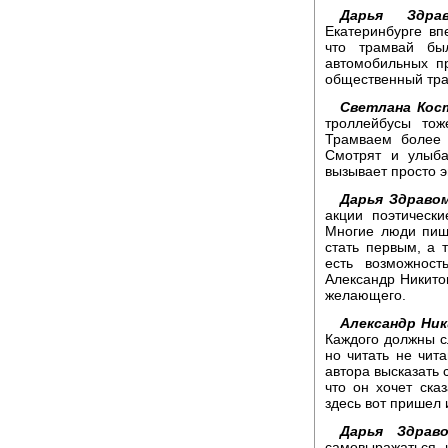
Дарья Здрав
Екатеринбурге вп
что трамвай бы
автомобильных пр
общественный тра
Светлана Кос
троллейбусы тож
Трамваем более 
Смотрят и улыба
вызывает просто 
Дарья Здраво
акции поэтическ
Многие люди пиш
стать первым, а 
есть возможнос
Александр Никито
желающего.
Александр Ни
Каждого должны с
но читать не чита
автора высказать с
что он хочет ска
здесь вот пришел 
Дарья Здраво
самовыражаться 