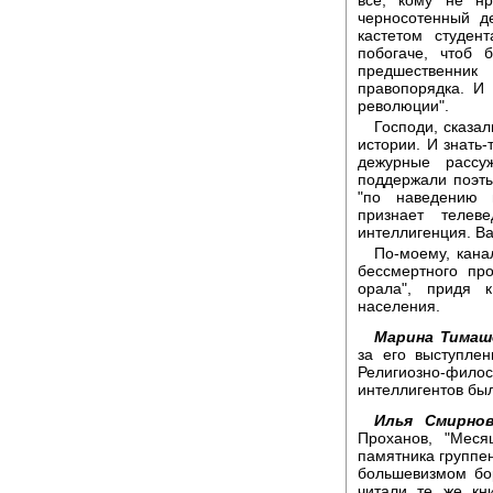
черносотенный д
кастетом студен
побогаче, чтоб 
предшественник
правопорядка. И
революции".
Господи, сказа
истории. И знать-
дежурные рассу
поддержали поэты
"по наведению п
признает телев
интеллигенция. В
По-моему, кана
бессмертного пр
орала", придя 
населения.
Марина Тимаш
за его выступле
Религиозно-фи
интеллигентов был
Илья Смирнов
Проханов, "Меся
памятника группе
большевизмом бор
читали те же кн