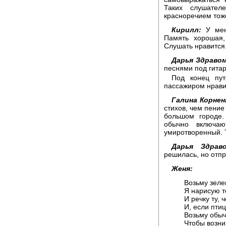
Таких слушател
красноречием тож
Кирилл:
У меня
Память хорошая,
Слушать нравится
Дарья Здраво
песнями под гитар
Под конец пут
пассажиром нрави
Галина Корнен
стихов, чем пение 
большом городе.
обычно включаю
умиротворенный. Т
Дарья Здраво
решилась, но отп
Женя:
Возьму зеле
Я нарисую то
И речку ту, 
И, если птиц
Возьму обыч
Чтобы возник