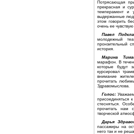
Потрясающая при
прекрасная и сур
темперамент и 
выдержанные люди,
этом говорить бе
очень ее чувствую
Павел Подкла
молодежный те
пронзительный сп
история.
Марина Тима
марафон. В течен
которые будут з
курсировал трам
внимание жител
прочитать любимы
Здравомыслова.
Голос:
Уважаем
присоединяться к
стесняться. Особ
прочитать нам 
творческой атмос
Дарья Здраво
пассажиры на ос
него так и не реш