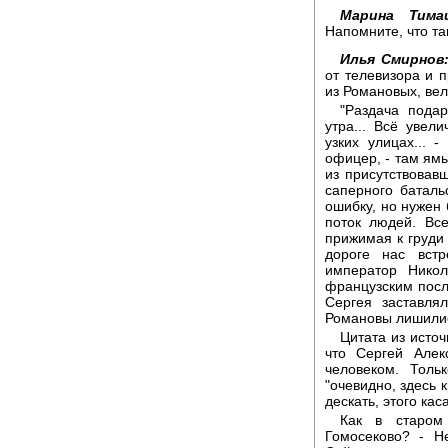
Марина Тима
Напомните, что та
Илья Смирнов
от телевизора и 
из Романовых, ве
"Раздача пода
утра... Всё увел
узких улицах... 
офицер, - там ямы
из присутствовав
саперного баталь
ошибку, но нужен 
поток людей. Вс
прижимая к груди 
дороге нас встр
император Никол
французским посл
Сергея заставля
Романовы лишилис
Цитата из исто
что Сергей Але
человеком. Толь
"очевидно, здесь 
дескать, этого кас
Как в старом
Гомосеково? - Не