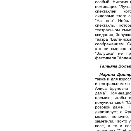
слабый. Никаких
номинацию "Лучший
спектаклей, к
лидерами этого 
"На дне" Небол
спектакль, кото
театральном смы
свидания, Золушк
театра "Балтийск
соображениям "Со
это ни смешно, 
"Золушка" не п
фестиваля "Арлеки
Татьяна Вольт
Марина Дмитр
также и для взрос
и театральном язы
Алиса Бруновна 
дама". Номинаци
премию, чтобы о
получила свой "С
розовой даме". Н
дирижирует, а Фр
можно, конечно,
заметили, что-то 
весе, а то и во
традициях "Софи