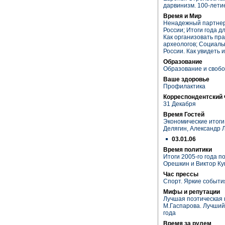
дарвинизм. 100-лети
Время и Мир
Ненадежный партнер.
России; Итоги года д
Как организовать пр
археологов; Социаль
России. Как увидеть 
Образование
Образование и своб
Ваше здоровье
Профилактика
Корреспондентский 
31 Декабря
Время Гостей
Экономические итоги
Делягин, Александр 
03.01.06
Время политики
Итоги 2005-го года 
Орешкин и Виктор К
Час прессы
Спорт. Яркие событи
Мифы и репутации
Лучшая поэтическая 
М.Гаспарова. Лучший
года
Время за рулем