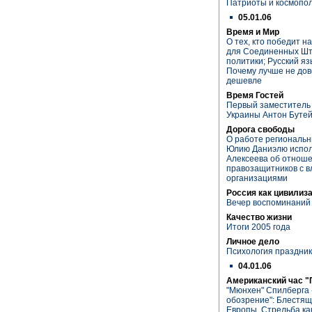
Патриоты и космопо
05.01.06
Время и Мир
О тех, кто победит н
для Соединенных Шт
политики; Русский яз
Почему лучше не дов
дешевле
Время Гостей
Первый заместитель
Украины Антон Буте
Дорога свободы
О работе региональ
Юлию Даниэлю испол
Алексеева об отноше
правозащитников с 
организациями
Россия как цивилиз
Вечер воспоминаний
Качество жизни
Итоги 2005 года
Личное дело
Психология праздни
04.01.06
Американский час "
"Мюнхен" Спилберга 
обозрение": Блестя
Европы. Стрельба ка