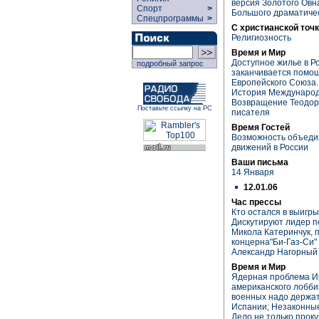
версия Золотого Овн
Спорт
>
Большого драматичес
Спецпрограммы
>
С христианской точк
Религиозность
Время и Мир
Доступное жилье в Ро
подробный запрос
заканчивается помощь
Европейского Союза.
История Международ
Возвращение Теодора
Поставьте ссылку на РС
писателя
Время Гостей
Возможность объеди
движений в России
Ваши письма
14 Января
12.01.06
Час прессы
Кто остался в выигр
Дискутируют лидер п
Микола Катеринчук, 
концерна"Би-Газ-Си"
Александр Нагорный
Время и Мир
Ядерная проблема И
американского лобб
военных надо держат
Испании; Незаконны
Дело не только прок