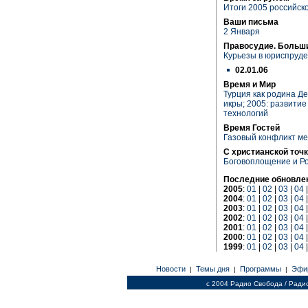
Итоги 2005 российск
Ваши письма
2 Января
Правосудие. Больш
Курьезы в юриспруд
02.01.06
Время и Мир
Турция как родина Д
икры; 2005: развити
технологий
Время Гостей
Газовый конфликт ме
С христианской точк
Боговоплощение и Р
Последние обновле
2005
:
01
|
02
|
03
|
04
2004
:
01
|
02
|
03
|
04
2003
:
01
|
02
|
03
|
04
2002
:
01
|
02
|
03
|
04
2001
:
01
|
02
|
03
|
04
2000
:
01
|
02
|
03
|
04
1999
:
01
|
02
|
03
|
04
Новости
Темы дня
Программы
Эфи
|
|
|
c 2004 Радио Свобода / Ради