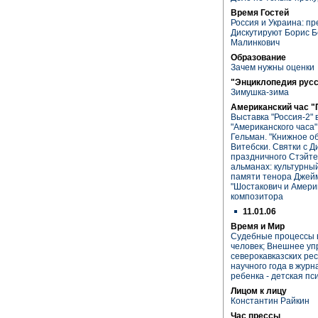
Время Гостей
Россия и Украина: п
Дискутируют Борис Б
Малинкович
Образование
Зачем нужны оценки
"Энциклопедия рус
Зимушка-зима
Американский час "
Выставка "Россия-2" 
"Американского часа"
Гельман. "Книжное о
Витебски. Святки с Д
праздничного Стэйт
альманах: культурны
памяти тенора Джейм
"Шостакович и Амери
композитора
11.01.06
Время и Мир
Судебные процессы в
человек; Внешнее уп
северокавказских рес
научного года в журн
ребенка - детская пс
Лицом к лицу
Константин Райкин
Час прессы