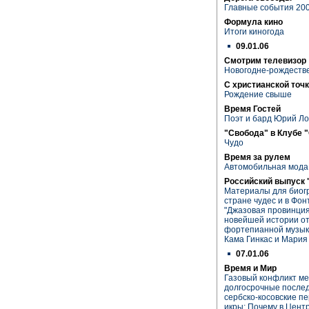
Главные события 200
Формула кино
Итоги киногода
09.01.06
Смотрим телевизор
Новогодне-рождестве
С христианской точк
Рождение свыше
Время Гостей
Поэт и бард Юрий Л
"Свобода" в Клубе 
Чудо
Время за рулем
Автомобильная мода
Российский выпуск 
Материалы для биогр
стране чудес и в Фо
"Джазовая провинция
новейшей истории от
фортепианной музык
Кама Гинкас и Мария
07.01.06
Время и Мир
Газовый конфликт ме
долгосрочные послед
сербско-косовские п
икры; Почему в Цент