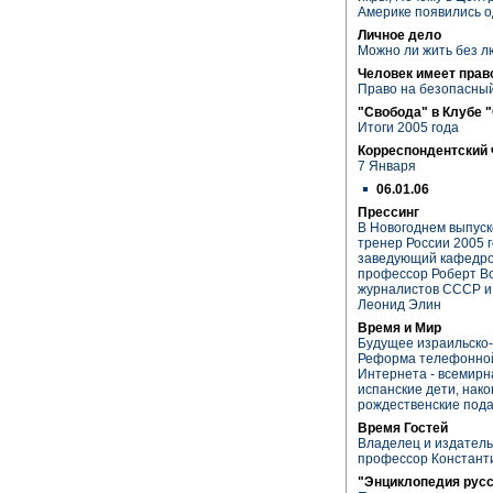
Америке появились 
Личное дело
Можно ли жить без л
Человек имеет прав
Право на безопасны
"Свобода" в Клубе 
Итоги 2005 года
Корреспондентский 
7 Января
06.01.06
Прессинг
В Новогоднем выпуск
тренер России 2005 
заведующий кафедрой
профессор Роберт В
журналистов СССР и
Леонид Элин
Время и Мир
Будущее израильско
Реформа телефонной 
Интернета - всемирна
испанские дети, нако
рождественские под
Время Гостей
Владелец и издатель
профессор Констант
"Энциклопедия рус