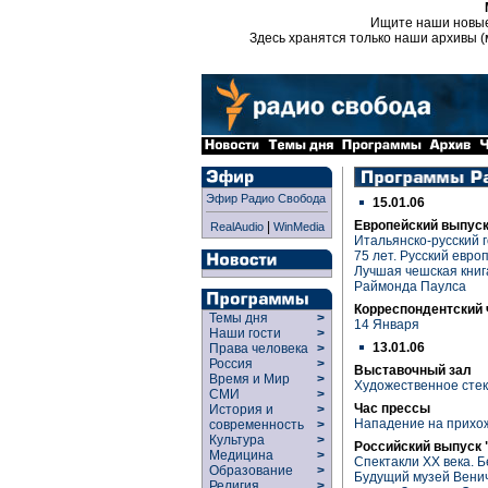
Ищите наши новы
Здесь хранятся только наши архивы (
Эфир Радио Свобода
15.01.06
Европейский выпуск
|
RealAudio
WinMedia
Итальянско-русский 
75 лет. Русский евр
Лучшая чешская книг
Раймонда Паулса
Корреспондентский 
Темы дня
>
14 Января
Наши гости
>
13.01.06
Права человека
>
Россия
>
Выставочный зал
Время и Мир
>
Художественное сте
СМИ
>
Час прессы
История и
>
Нападение на прихож
современность
>
Культура
>
Российский выпуск 
Медицина
>
Спектакли ХХ века.
Образование
>
Будущий музей Венич
Религия
>