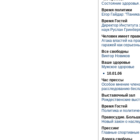
Состояние здоровья
Время политики
Егор Гайдар: "Паника
Время Гостей
Директор Института 
наук Руслан Гринбер
Человек имеет прав
Атака властей на пр
гаражей как серьез
Все свободны
Виктор Новиков
Ваше здоровье
Мужское здоровье
10.01.06
Час прессы
Особое мнение члена
расследованию бесл
Выставочный зал
Рождественские выст
Время Гостей
Политика и политиче
Правосудие. Больш
Новый закон о насле
Прессинг
Главные спортивные 
Дорога свободы