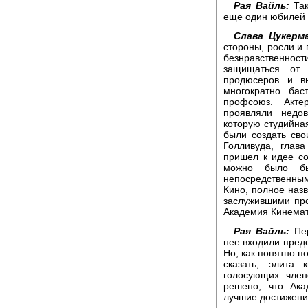
Рая Вайль:
Так
еще один юбилей -
Слава Цукерма
стороны, росли и
безнравственн
защищаться от 
продюсеров и вн
многократно бас
профсоюз. Акте
проявляли недов
которую студийная
были создать св
Голливуда, глав
пришел к идее со
можно было б
непосредственны
Кино, полное наз
заслужившими проз
Академия Кинемат
Рая Вайль:
Пер
нее входили пред
Но, как понятно п
сказать, элита
голосующих чле
решено, что Ака
лучшие достижения