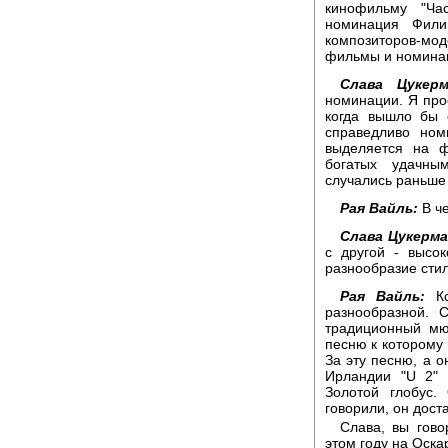
кинофильму "Ча
номинация Фили
композиторов-мо
фильмы и номинац
Слава Цукерм
номинации. Я про
когда вышло бы 
справедливо ном
выделяется на ф
богатых удачны
случались раньше в
Рая Вайль:
В че
Слава Цукерма
с другой - высок
разнообразие стил
Рая Вайль:
Кс
разнообразной. 
традиционный мю
песню к которому 
За эту песню, а о
Ирландии "U 2" 
Золотой глобус.
говорили, он дост
Слава, вы гово
этом году на Оска