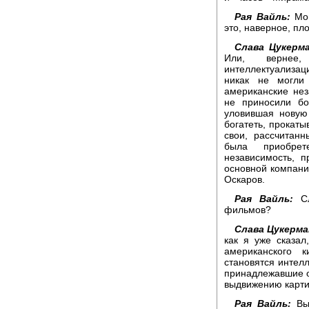
Рая Вайль:
Мон
это, наверное, пл
Слава Цукерма
Или, вернее,
интеллектуализа
никак не могли
американские не
не приносили бо
уловившая новую
богатеть, прокат
свои, рассчитан
была приобрет
независимость, п
основной компан
Оскаров.
Рая Вайль:
Сл
фильмов?
Слава Цукерма
как я уже сказал
американского 
становятся интел
принадлежавшие о
выдвижению карти
Рая Вайль:
Вы 