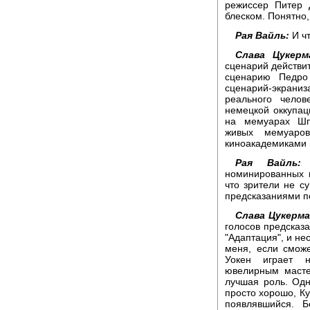
режиссер Питер 
блеском. Понятно
Рая Вайль:
И ч
Слава Цукерм
сценарий действит
сценарию Педро
сценарий-экрани
реального чело
немецкой оккупац
на мемуарах Шп
живых мемуаро
киноакадемиками 
Рая Вайль:
С
номинированных п
что зрители не су
предсказаниями п
Слава Цукерма
голосов предсказ
"Адаптация", и н
меня, если смож
Уокен играет н
ювелирным масте
лучшая роль. Одн
просто хорошо, Ку
появлявшийся. Б