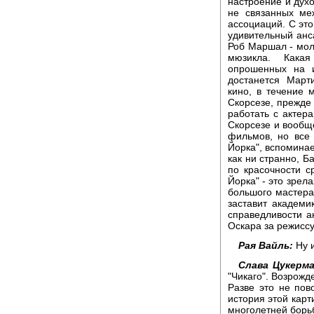
настроение и духо
не связанных ме
ассоциаций. С эт
удивительный анс
Роб Маршал - мол
мюзикла. Кака
опрошенных на и
достанется Март
кино, в течение 
Скорсезе, прежде
работать с актер
Скорсезе и вообщ
фильмов, но все
Йорка", вспоминае
как ни странно, Б
по красочности 
Йорка" - это зрел
большого мастера.
заставит академи
справедливости а
Оскара за режиссу
Рая Вайль:
Ну и
Слава Цукерм
"Чикаго". Возрожд
Разве это не пов
история этой карт
многолетней борь