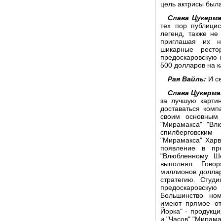
цель актрисы была
Слава Цукерма
тех пор публици
легенд, также не
приглашая их н
шикарные ресто
предоскаровскую 
500 долларов на 
Рая Вайль:
И с
Слава Цукерма
за лучшую карти
доставаться ком
своим основным
"Мирамакса" "Вл
спилберговски
"Мирамакса" Харв
появление в пр
"Влюбленному Ше
выполнял. Гово
миллионов доллар
стратегию. Студ
предоскаровскую
Большинство но
имеют прямое от
Йорка" - продукци
и "Часов" "Мирама