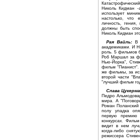
Катастрофически
Николь Кидман -
использует мини
настолько, что 
личность, гения,
должны быть спо
Николь Кидман это
Рая Вайль:
В д
академиками. И Н
роль. 5 фильмов б
Роб Маршал за ф
Нью-Йорка", Сти
фильм "Пианист".
же фильмы, за и
второй части "Вл
"лучший фильм го
Слава Цукерма
Педро Альмодова
мира. А "Поговор
Роман Поланский 
полу упадка оп
первую премию 
конкурсах. Фильм
видит в нем луч
когда-либо сняту
режиссера Стиве