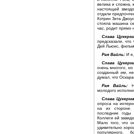
велика и сложна, 
настоящей звездо
отдали предпочте
Кэтрин Зита Джоун
стояла машина ск
час, родит прямо 
Слава Цукерма
предсказали, что
Дей Льюис, фильм
Рая Вайль:
И я,
Слава Цукерм
очень многого, но
созданный им, не
думал, что Оскара
Рая Вайль:
Но
молодого исполни
Слава Цукерма
опроса на интерн
на их стороне.
последние годы 
Коллеги ей завид
Мало того, что о
удивительно хоро
популярного, 