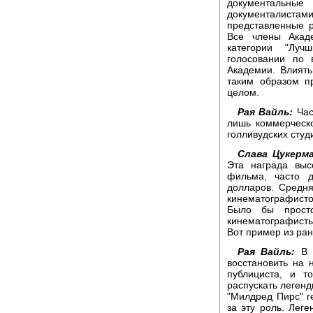
документаль
документалистам
представленные р
Все члены Акад
категории "Лу
голосовании по 
Академии. Влиять
таким образом п
целом.
Рая Вайль:
Час
лишь коммерческ
голливудских студ
Слава Цукерма
Эта награда выс
фильма, часто 
долларов. Средн
кинематографист
Было бы прост
кинематографисты
Вот пример из ран
Рая Вайль:
В 1
восстановить на 
публициста, и т
распускать легенд
"Милдред Пирс" г
за эту роль. Леге