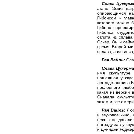
Слава Цукерма
этапе. Эскиз на
опирающимся на
Гибонсом - глав
которого можно 
Гибонс спроекти
Гибонса, студент
отлита из сплава
Оскар. Он и сейча
время Второй ми
сплава, а из гипса
Рая Вайль:
Слав
Слава Цукерма
имя скульптуре
нашедшая у скул
легенде актриса Б
последнего любо
какая из версий 
Сначала скульпт
затем и все амери
Рая Вайль:
Любо
и звуковое кино,
песню не давали
награду за лучшу
и Джинджи Роджерс