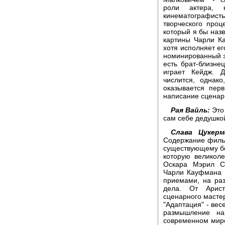
роли актера, 
кинематографис
творческого проц
который я бы наз
картины Чарли Ка
хотя исполняет ег
номинированный з
есть брат-близне
играет Кейдж. 
числится, однак
оказывается пер
написание сценари
Рая Вайль:
Это 
сам себе дедушко
Слава Цукерм
Содержание фильм
существующему б
которую великол
Оскара Мэрил С
Чарли Кауфмана 
приемами, на раз
дела. От Арист
сценарного мастер
"Адаптация" - вес
размышление на
современном мире