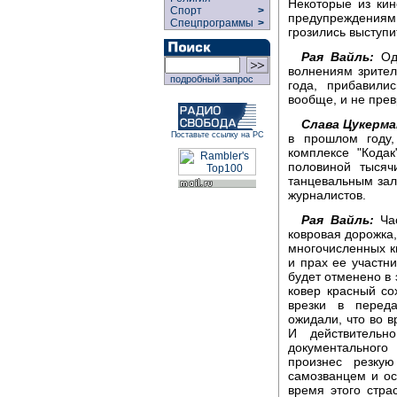
Некоторые из кин
Спорт
>
предупреждениям
Спецпрограммы
>
грозились выступи
Рая Вайль:
Одн
волнениям зрител
подробный запрос
года, прибавили
вообще, и не прев
Слава Цукерма
Поставьте ссылку на РС
в прошлом году
комплексе "Кода
половиной тысяч
танцевальным за
журналистов.
Рая Вайль:
Час
ковровая дорожка,
многочисленных к
и прах ее участни
будет отменено в 
ковер красный с
врезки в перед
ожидали, что во 
И действительн
документального
произнес резку
самозванцем и ос
время этого стра