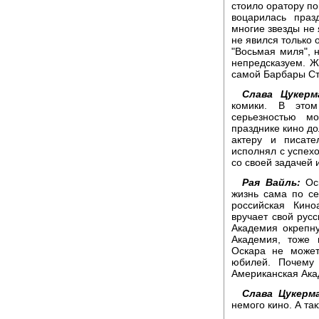
стоило оратору пок
воцарилась праз
многие звезды не
не явился только 
"Восьмая миля", 
непредсказуем. Жа
самой Барбары Ст
Слава Цукерм
комики. В это
серьезностью м
празднике кино д
актеру и писат
исполнял с успех
со своей задачей и
Рая Вайль:
Оск
жизнь сама по се
российская Кино
вручает свой русс
Академия окрепну
Академия, тоже
Оскара не может
юбилей. Почему
Американская Ака
Слава Цукерма
немого кино. А та