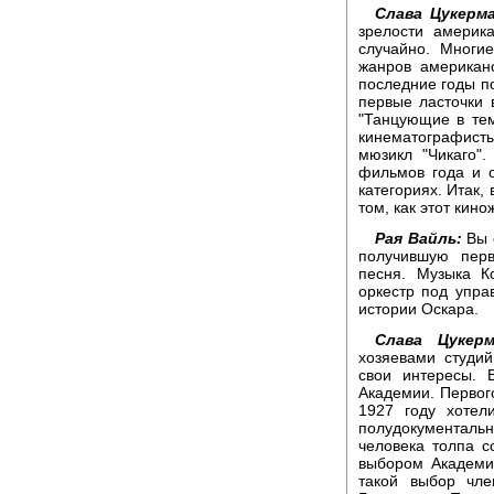
Слава Цукерма
зрелости америк
случайно. Многи
жанров американ
последние годы по
первые ласточки 
"Танцующие в темн
кинематографис
мюзикл "Чикаго"
фильмов года и о
категориях. Итак,
том, как этот кин
Рая Вайль:
Вы 
получившую пер
песня. Музыка К
оркестр под упра
истории Оскара.
Слава Цукерм
хозяевами студи
свои интересы. 
Академии. Первог
1927 году хотел
полудокументальн
человека толпа с
выбором Академи
такой выбор чл