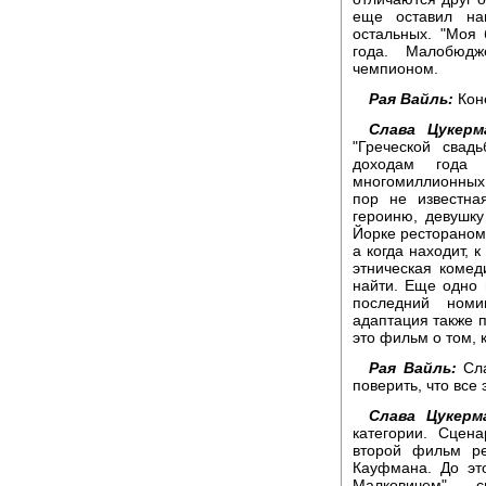
еще оставил на
остальных. "Моя 
года. Малобюдж
чемпионом.
Рая Вайль:
Коне
Слава Цукерм
"Греческой свад
доходам года 
многомиллионных 
пор не известна
героиню, девушк
Йорке рестораном.
а когда находит, 
этническая комед
найти. Еще одно 
последний номи
адаптация также п
это фильм о том, 
Рая Вайль:
Сла
поверить, что все
Слава Цукерм
категории. Сцен
второй фильм р
Кауфмана. До эт
Малковичем" - с