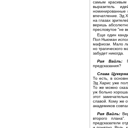
самым красивым 
выразитель ид
номинированные п
впечатление. Эд 
на глазах зрителе
веришь абсолютно
пресловутое "не в
Еще один канди
Пол Ньюман испол
мафиози. Мало ли
но трагического м
забудет никогда.
Рая Вайль:
По
предсказания?
Слава Цукерма
То есть, в основ
Эд Харис уже полу
То же можно сказа
уж больно хороша 
этот замечатель
славой. Кому же 
академиков совпал
Рая Вайль:
Вер
второго плана"
предсказатели от
и понятно. Роль, 