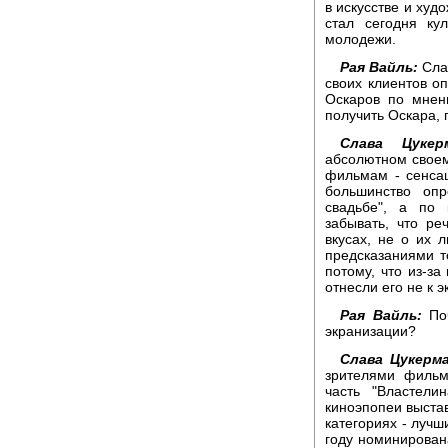
в искусстве и худ
стал сегодня ку
молодежи.
Рая Вайль:
Слав
своих клиентов о
Оскаров по мнен
получить Оскара,
Слава Цукерм
абсолютном свое
фильмам - сенсац
большинство оп
свадьбе", а по 
забывать, что ре
вкусах, не о их 
предсказаниями т
потому, что из-за
отнесли его не к 
Рая Вайль:
Поч
экранизации?
Слава Цукерма
зрителями фильм
часть "Властели
киноэпопеи выстав
категориях - лучш
году номинирована