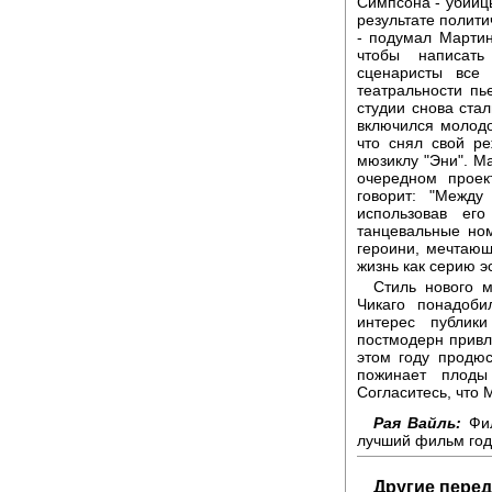
Симпсона - убийц
результате полити
- подумал Мартин
чтобы написать
сценаристы все 
театральности пь
студии снова стал
включился молод
что снял свой р
мюзиклу "Эни". Ма
очередном проек
говорит: "Между
использовав его
танцевальные но
героини, мечтаю
жизнь как серию э
Стиль нового 
Чикаго понадоби
интерес публик
постмодерн привл
этом году продю
пожинает плоды
Согласитесь, что 
Рая Вайль:
Фил
лучший фильм год
Другие перед