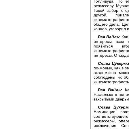
Голливуда. По е
режиссеру Мурна
Такой выбор, с о
другой, прив
кинематографисто
общего дела. Цел
концов, уговорил 
Рая Вайль:
Как 
интересы всех 
появиться вто
кинематографист
интересы. Отсюда 
Слава Цукерма
по-моему, как в з
академиков можн
соблюдены их об
кинематографисты 
Рая Вайль:
Ка
Насколько я пони
закрытыми дверь
Слава Цукерм
Номинации, поч
соответствующег
режиссеры, опер
исключения. Сп