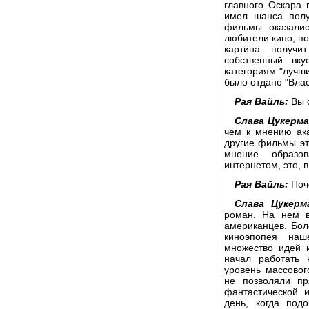
главного Оскара 
имел шанса полу
фильмы оказалис
любители кино, по
картина получи
собственный вк
категориям "лучш
было отдано "Влас
Рая Вайль:
Вы с
Слава Цукерма
чем к мнению ака
другие фильмы эт
мнение образо
интернетом, это, 
Рая Вайль:
Поч
Слава Цукерм
роман. На нем в
американцев. Бол
киноэпопея наш
множество идей и
начал работать 
уровень массовог
не позволяли пр
фантастической и
день, когда под