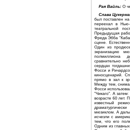
Рая Вайль:
О че
Слава Цукерма
был поставлен на 
переехал в Нью-
театральной пос
Предыдущая работ
Фреда Эбба "Кабар
сцене. Естествен
Один из продюсе
экранизацию мю
полмиллиона д
сравнительно неб
сердцах тогдашни
Фосси и Ричардсо
киносценарий. С
прямо в зал к з
Между тем, снима
Фосси использовал
"Чикаго". А затем
возрасте 60 лет. 
известный режи
драматургическ
мюзиклом. А даль
исчезли с америк
тем, что его по
Одним из главных