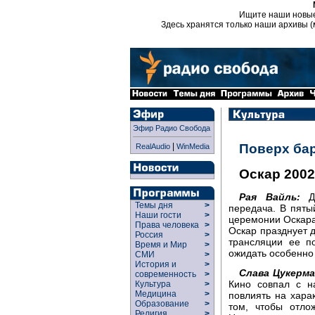
Ищите наши новы
Здесь хранятся только наши архивы (
Эфир Радио Свобода
|
Поверх ба
RealAudio
WinMedia
Оскар 2002
Рая Вайль:
Дл
Темы дня
>
передача. В пят
Наши гости
>
церемонии Оскара.
Права человека
>
Оскар празднует 
Россия
>
трансляции ее п
Время и Мир
>
ожидать особенно
СМИ
>
История и
>
Слава Цукерма
современность
>
Кино совпал с н
Культура
>
Медицина
>
повлиять на хар
Образование
>
том, чтобы отло
Религия
>