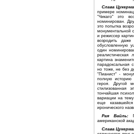
Слава Цукерма
примере номинаци
"Чикаго" это в
номинирован. Дру
это попытка возр
монументальной с
и режиссер карти
возродить даже
обусловленную у
один номинирова
реалистическая 
картина знаменит
парадоксальная с
но тоже, не без 
"Пианист" - мон
полную историю 
героя. Другой 
стилизованная э
тончайшая психол
вариации на тем
еще казавшейс
иронического назв
Рая Вайль:
По
американской ака
Слава Цукерма
отличаются друг о