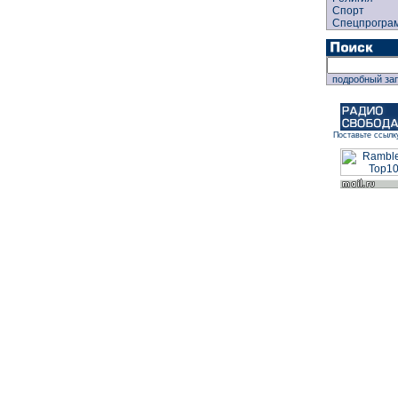
Спорт
Спецпрогра
подробный за
Поставьте ссылк