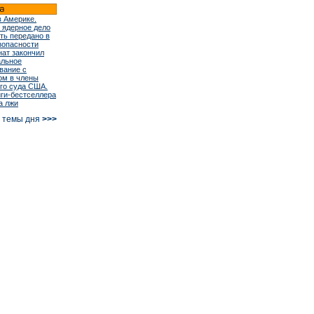
в Америке.
 ядерное дело
ть передано в
зопасности
ат закончил
альное
вание с
ом в члены
го суда США.
иги-бестселлера
а лжи
е темы дня
>>>