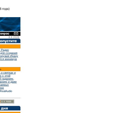
6 года)
8.8.2026
 Радио
 для создания
 оружия Ирану
тся минимум
 о святках и
х с этой
й гаданиях,
аниях и даже
ваемых
вах
RealAudio