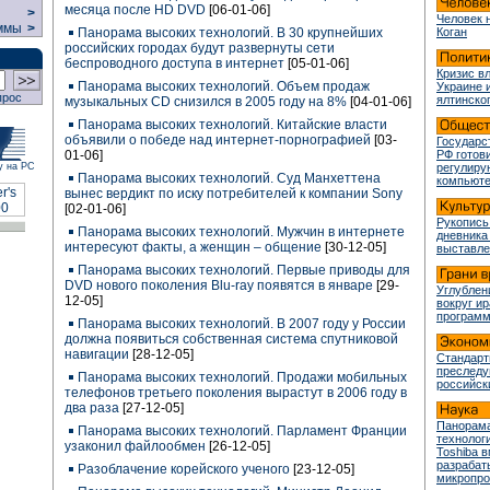
месяца после HD DVD
[06-01-06]
>
Человек 
ммы
>
Панoрама высоких технологий. В 30 крупнейших
Коган
российских городах будут развернуты сети
беспроводного доступа в интернет
[05-01-06]
Кризис в
Панорама высоких технологий. Объем продаж
Украине 
прос
ялтинско
музыкальных CD снизился в 2005 году на 8%
[04-01-06]
Панорама высоких технологий. Китайские власти
объявили о победе над интернет-порнографией
[03-
Государс
01-06]
РФ готови
у на РС
регулир
Панорама высоких технологий. Суд Манхеттена
компьюте
вынес вердикт по иску потребителей к компании Sony
[02-01-06]
Рукопись
Панорама высоких технологий. Мужчин в интернете
дневника
интересуют факты, а женщин – общение
[30-12-05]
выставле
Панорама высоких технологий. Первые приводы для
DVD нового поколения Blu-ray появятся в январе
[29-
Углублен
12-05]
вокруг и
програм
Панорама высоких технологий. В 2007 году у России
должна появиться собственная система спутниковой
навигации
[28-12-05]
Стандарт
преслед
Панорама высоких технологий. Продажи мобильных
российск
телефонов третьего поколения вырастут в 2006 году в
два раза
[27-12-05]
Панорама
Панорама высоких технологий. Парламент Франции
технологи
узаконил файлообмен
[26-12-05]
Toshiba 
разрабат
Разоблачение корейского ученого
[23-12-05]
микропр