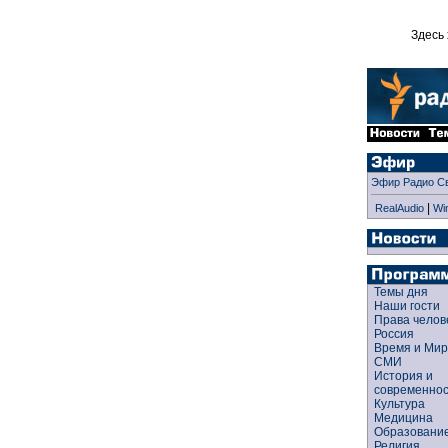
Здесь 
Эфир Радио С
|
RealAudio
Wi
Темы дня
Наши гости
Права чело
Россия
Время и Ми
СМИ
История и
современно
Культура
Медицина
Образован
Религия