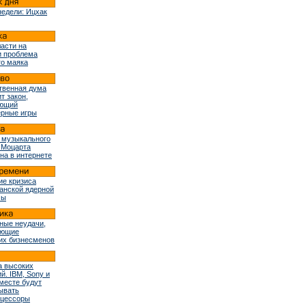
недели: Ицхак
ласти на
и проблема
го маяка
твенная дума
т закон,
ующий
рные игры
 музыкального
 Моцарта
на в интернете
ие кризиса
ранской ядерной
мы
ные неудачи,
ующие
их бизнесменов
 высоких
й. IBM, Sony и
вместе будут
ывать
оцессоры