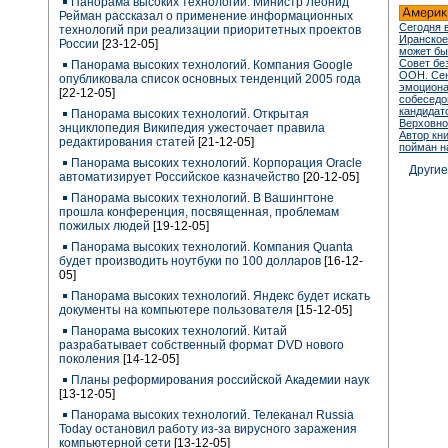
Панорама высоких технологий. Министр Леонид
Рейман рассказал о применение информационных
Сегодня 
технологий при реализации приоритетных проектов
Иранское
России
[23-12-05]
может бы
Совет бе
Панорама высоких технологий. Компания Google
ООН. Сен
опубликовала список основных тенденций 2005 года
эмоцион
[22-12-05]
собеседо
кандидат
Панорама высоких технологий. Открытая
Верховно
энциклопедия Википедия ужесточает правила
Автор кн
редактирования статей
[21-12-05]
пойман н
Панорама высоких технологий. Корпорация Oracle
Други
автоматизирует Российское казначейство
[20-12-05]
Панорама высоких технологий. В Вашингтоне
прошла конференция, посвященная, проблемам
пожилых людей
[19-12-05]
Панорама высоких технологий. Компания Quanta
будет производить ноутбуки по 100 долларов
[16-12-
05]
Панорама высоких технологий. Яндекс будет искать
документы на компьютере пользователя
[15-12-05]
Панорама высоких технологий. Китай
разрабатывает собственный формат DVD нового
поколения
[14-12-05]
Планы реформирования российской Академии наук
[13-12-05]
Панорама высоких технологий. Телеканал Russia
Today остановил работу из-за вирусного заражения
компьютерной сети
[13-12-05]