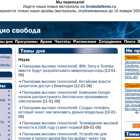
Мы переехали!
Ищите наши новые материалы на
SvobodaNews.ru
.
хранятся только наши архивы (материалы, опубликованные до 16 января 200
вобода
Наука
Эксперты
nMedia
Свобода:
Панорама высоких технологий. IBM, Sony и Toshiba
ядерного
вместе будут разрабатывать микропроцессоры
[13-01-
понадоби
06]
пять лет
Панорама высоких технологий. Китайские власти
запретили доступ к Википедии
[12-01-06]
Передача
>
Панорама высоких технологий. Компания Google
связанны
>
начала распространять бесплатное программное
традицие
века
>
обеспечение
[11-01-06]
переодев
>
так назы
Панорама высоких технологий. Создан телефон,
р
>
бесчинст
который знает, как экономить деньги владельца
[10-01-
>
06]
>
сть
>
Панорама высоких технологий. Телевидение высокой
>
четкости в 2006 году станет нормой
[09-01-06]
>
Панорама высоких технологий. Устройство для
ие
>
чтения и записи дисков Blu-ray выйдет через три
>