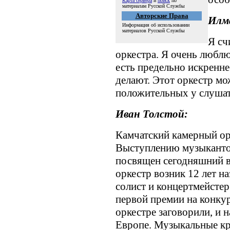
Карта сервера
и
поиск
по
материалам Русской Службы
Авторские Права
Илм
Информация об использовании
материалов Русской Службы
Я сч
оркестра. Я очень люблю
есть предельно искренне
делают. Этот оркестр мо
положительных у слушат
Иван Толстой:
Камчатский камерный ор
Выступлению музыкантов
посвящен сегодняшний 
оркестр возник 12 лет на
солист и концертмейсте
первой премии на конкур
оркестре заговорили, и 
Европе. Музыкальные кр