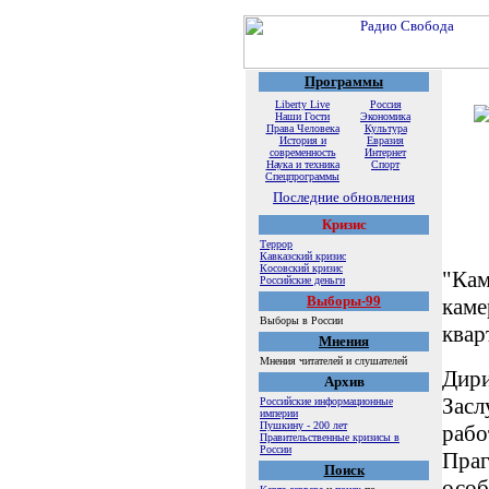
Программы
Liberty Live
Россия
Наши Гости
Экономика
Права Человека
Культура
История и
Евразия
современность
Интернет
Наука и техника
Спорт
Спецпрограммы
Последние обновления
Кризис
Террор
Кавказский кризис
Косовский кризис
"Кам
Российские деньги
Выборы-99
каме
Выборы в России
квар
Мнения
Мнения читателей и слушателей
Дири
Архив
Засл
Российские информационные
империи
Пушкину - 200 лет
рабо
Правительственные кризисы в
России
Праг
Поиск
особ