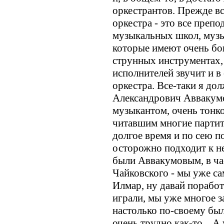
оркестрантов. Прежде вс
оркестра - это все препо
музыкальных школ, музы
которые имеют очень бо
струнных инструментах, 
исполнителей звучит и в
оркестра. Все-таки я дол
Александрович Аввакум
музыкантом, очень тонк
читавшим многие партиту
долгое время и по сею по
осторожно подходит к н
были Аввакумовым, в ча
Чайковского - мы уже са
Илмар, ну давай поработ
играли, мы уже многое з
настолько по-своему был
очень трудно как-то... А