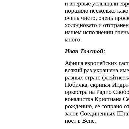
и впервые услышали евр
поразило несколько како
очень чисто, очень проф
холодновато и отстранен
нашем исполнении очень
много.
Иван Толстой:
Афиша европейских гаст
всякий раз украшена им
разных стран: флейтистк
Побичка, скрипач Индрж
оркестра на Радио Свобо
вокалистка Кристиана С
рождению, ее сопрано о
залов Соединенных Штат
поет в Вене.