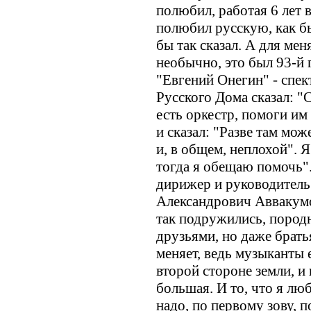
полюбил, работая 6 лет 
полюбил русскую, как бы
бы так сказал. А для ме
необычно, это был 93-й г
"Евгений Онегин" - спект
Русского Дома сказал: "
есть оркестр, помоги им
и сказал: "Разве там може
и, в общем, неплохой". Я 
тогда я обещаю помочь"
дирижер и руководитель 
Александрович Аввакум
так подружились, породн
друзьями, но даже брать
меняет, ведь музыканты е
второй стороне земли, и 
большая. И то, что я люб
надо, по первому зову, 