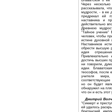
Через нескольк
рассказывала, чт
мудрости, - в ее
предрекал ей п
наставника и п
действительно вп
Древнюю мудрост
"Тайное учение" 
человек, чтобы п
истине духовной
Наставников ист
обрести высшую р
идея отрешени
Привлекательно 
достичь высших п
ни говорили, дум
идеи. Блаватск
теософов, после 
учителя мира,
соответствующее 
но он будет явл
обнаружил на пля
что он и есть этот
Дмитрий Волч
"Сиккерт и прест
ей удалось раскр
британский импр