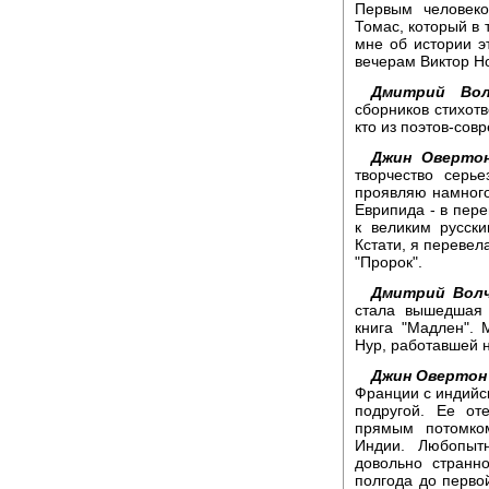
Первым человеко
Томас, который в 
мне об истории эт
вечерам Виктор Но
Дмитрий Вол
сборников стихот
кто из поэтов-сов
Джин Овертон
творчество серь
проявляю намного
Еврипида - в пере
к великим русски
Кстати, я перевел
"Пророк".
Дмитрий Волч
стала вышедшая 
книга "Мадлен". 
Нур, работавшей н
Джин Овертон
Франции с индийск
подругой. Ее от
прямым потомко
Индии. Любопыт
довольно странн
полгода до перво