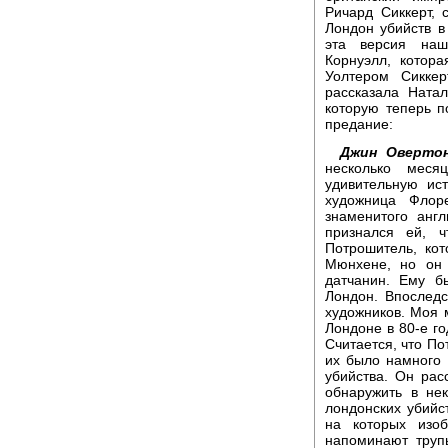
Ричард Сиккерт, 
Лондон убийств в
эта версия наш
Корнуэлл, котор
Уолтером Сикке
рассказала Ната
которую теперь п
предание:
Джин Овертон
несколько мес
удивительную ис
художница Флор
знаменитого анг
признался ей, 
Потрошитель, ко
Мюнхене, но он 
датчанин. Ему б
Лондон. Впоследс
художников. Моя м
Лондоне в 80-е го
Считается, что По
их было намного 
убийства. Он рас
обнаружить в не
лондонских убийст
на которых изоб
напоминают труп