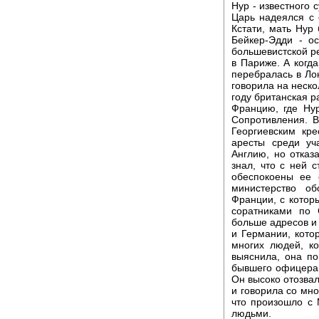
Нур - известного 
Царь надеялся с
Кстати, мать Нур
Бейкер-Эдди - о
большевистской р
в Париже. А когд
перебралась в Ло
говорила на неско
году британская 
Францию, где Нур
Сопротивления. В
Георгиевским кр
аресты среди уч
Англию, но отказа
знал, что с ней 
обеспокоены ее 
министерство об
Франции, с которы
соратниками по
больше адресов и
и Германии, кото
многих людей, к
выяснила, она по
бывшего офицера 
Он высоко отозвал
и говорила со мно
что произошло с 
людьми.