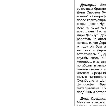
Дмитрий Вол
секретных британ
Джин Овертон Фу
агента" - биогра
после капитуляци
с принцессой Нур
родину. Когда ле
арестованы Гест
Анри Дерикур. Док
работать на анг
показали, что Дер
м году он был а
нашлось и Дери
встретилась с Де
службы знали о 
жертвовали жизня
погибшим в авиак
многие считают, 
именем. Среди б
только жизнеопис
Суинберне и Шел
философе Фрэн
материализма. Сэ
подлинным авторо
Джин Овертон
Меня интересовало
связан с предпо