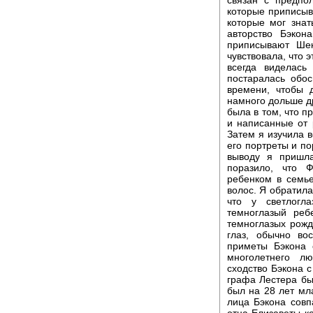
которые приписыв
которые мог знат
авторство Бэкон
приписывают Шек
чувствовала, что э
всегда виделась
постаралась обо
времени, чтобы 
намного дольше др
была в том, что п
и написанные от 
Затем я изучила 
его портреты и по
выводу я пришл
поразило, что 
ребенком в семье
волос. Я обратила
что у светлогл
темноглазый реб
темноглазых рожда
глаз, обычно во
приметы Бэкона 
многолетнего л
сходство Бэкона с
графа Лестера бы
был на 28 лет мл
лица Бэкона совп
отца Елизаветы ко