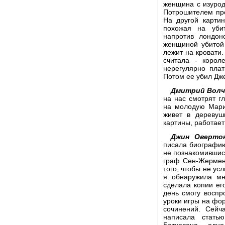
женщина с изуро
Потрошителем про
На другой карти
похожая на уби
напротив лондон
женщиной убитой
лежит на кровати
считала - корол
нерегулярно плат
Потом ее убил Дж
Дмитрий Волч
на нас смотрят гл
на молодую Мари
живет в деревуш
картины, работае
Джин Оверто
писала биографию
не познакомившись
граф Сен-Жермен
того, чтобы не ус
я обнаружила мн
сделала копии ег
день смогу воспр
уроки игры на фор
сочинений. Сейч
написала стать
Бетховена - одн