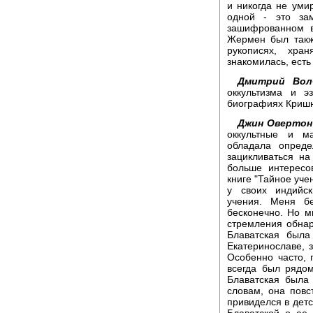
и никогда не уми
одной - это зам
зашифрованном в
Жермен был такж
рукописях, хра
знакомилась, есть
Дмитрий Волч
оккультизма и э
биографиях Кришн
Джин Овертон
оккультные и ма
обладала опред
зацикливаться на
больше интересо
книге "Тайное уче
у своих индийск
учения. Меня б
бесконечно. Но м
стремления обнар
Блаватская была
Екатеринославе, 
Особенно часто, 
всегда был рядом
Блаватская была
словам, она повс
привиделся в детс
Блаватской о ее