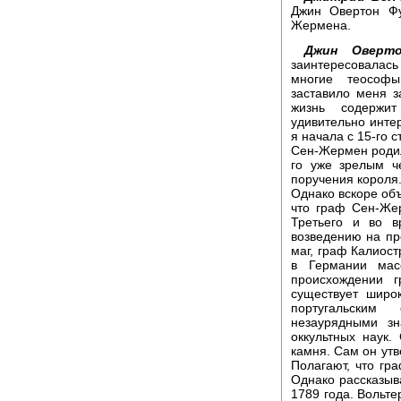
Джин Овертон Фу
Жермена.
Джин Оверто
заинтересовалас
многие теософы
заставило меня з
жизнь содержит
удивительно инте
я начала с 15-го с
Сен-Жермен родил
го уже зрелым ч
поручения короля.
Однако вскоре объ
что граф Сен-Же
Третьего и во в
возведению на пр
маг, граф Калиост
в Германии мас
происхождении 
существует широ
португальским
незаурядными з
оккультных наук.
камня. Сам он утв
Полагают, что гр
Однако рассказыв
1789 года. Вольте