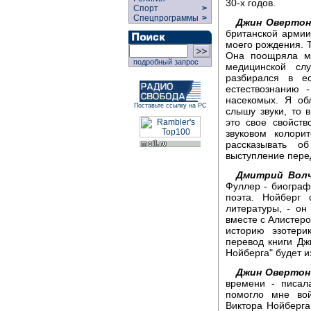
30-х годов.
Спорт
>
Спецпрограммы
>
Джин Овертон
британской арми
моего рождения. Т
Она поощряла мо
подробный запрос
медицинской сл
разбирался в е
естествознанию 
насекомых. Я об
Поставьте ссылку на РС
слышу звуки, то 
это свое свойст
звуковом колори
рассказывать 
выступление пере
Дмитрий Волч
Фуллер - биограф
поэта. Нойберг 
литературы, - он 
вместе с Алистер
историю эзотери
перевод книги Д
Нойберга" будет из
Джин Овертон
времени - писал
помогло мне вой
Виктора Нойберга,