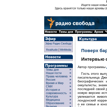
Ищите наши новы
Здесь хранятся только наши архивы (
Эфир Радио Свобода
|
Поверх ба
RealAudio
WinMedia
Интервью 
Автор программы
Темы дня
>
Наши гости
>
Гость этого вы
Права человека
>
писательница Дж
Россия
>
биографических 
Время и Мир
>
оккультисты, зна
СМИ
>
последней своей 
История и
>
новую версию ист
современность
>
увлекается живо
Культура
>
Медицина
>
лондонский корре
Образование
>
о ее семье и юно
Религия
>