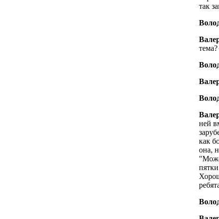
так з
Воло
Вале
тема?
Волод
Вале
Волод
Вале
ней в
заруб
как б
она, 
"Може
пятки
Хорош
ребят
Волод
Вале