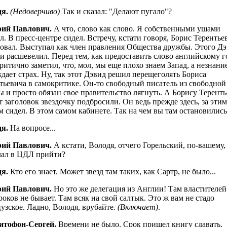
я.
(Недоверчиво)
Так и сказал: "Делают пугало"?
рий Павлович.
А что, слово как слово. Я собственными ушами
л. В пресс-центре сидел. Встречу, кстати говоря, Борис Терентье
овал. Выступал как член правления Общества дружбы. Этого Д
 и расшевелил. Перед тем, как предоставить слово английскому г
ритично заметил, что, мол, мы еще плохо знаем Запад, а незнани
дает страх. Ну, так этот Дэвид решил перещеголять Бориса
тьевича в самокритике. Он-то свободный писатель из свободной
ы и просто обязан свое правительство лягнуть. А Борису Терент
от заголовок звездочку подбросили. Он ведь прежде здесь, за этим
м сидел. В этом самом кабинете. Так на чем вы там остановились
я.
На вопросе...
рий Павлович.
А кстати, Володя, отчего Горельский, по-вашему,
ал в ЦДЛ прийти?
я.
Кто его знает. Может звезд там таких, как Сартр, не было...
рий Павлович.
Но это же делегация из Англии! Там властителей
роков не бывает. Там всяк на свой салтык. Это ж вам не стадо
узское. Ладно, Володя, врубайте.
(Включает)
.
итофон-Сергей.
Времени не было. Срок пришел книгу сдавать.