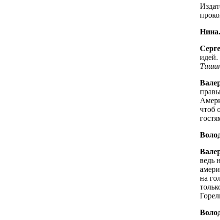
Издат
проко
Нина
Серге
идей.
Тиши
Вале
правы
Амери
чтоб 
гостя
Волод
Вале
ведь 
амери
на го
тольк
Горел
Волод