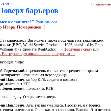
21-09-98
Поверх барьеров
меня слышите?"
Радиопьеса
ор
Игорь Померанцев
©
Эту радиопьесу Вы можете также послушать
на английском
языке
(BBC, World Service Production 1986, translated by Franc
Williams ©) в фромате RealAudio:
- Послушать сразу
или
- Выгрузить для локального прослушивания
вующие лица:
й Горельский
, переводчик и писатель, среднего возраста
, аспирантка, начинающая переводчица
рий Павлович
, майор КГБ, среднего возраста
дя
, лейтенант КГБ
с Терентьевич
, полковник КГБ
по коридору. Открывается дверь.
рий Павлович.
Ага, так вы уже здесь. Простите, я у Бориса
тьевича задержался. О вас как раз говорили, Володя. Это ничего,