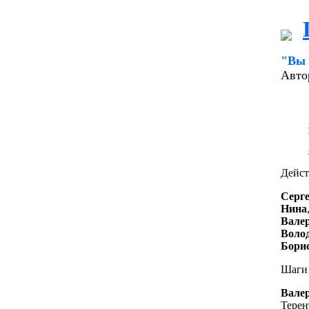
"Вы 
Авт
Дейст
Серге
Нина
Вале
Воло
Бори
Шаги 
Вале
Терен