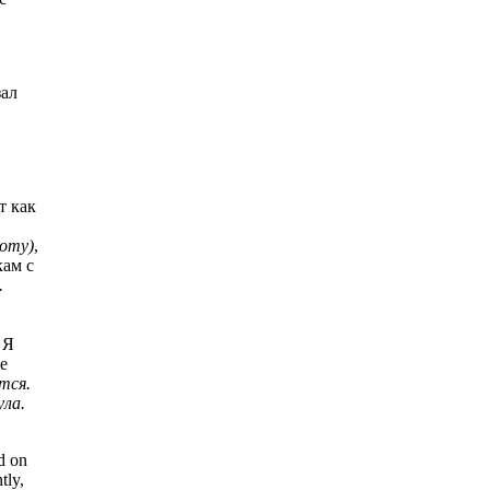
зал
т как
оту)
,
кам с
.
 Я
Не
тся.
ула.
d on
tly,