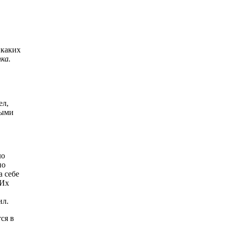
икаких
ка.
ел,
ными
ло
по
 себе
 Их
ил.
ся в