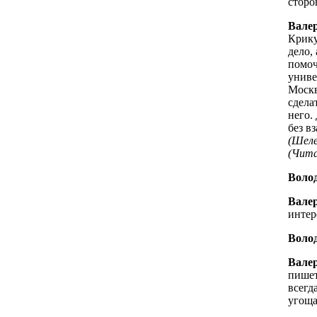
сторо
Вале
Крику
дело,
помоч
униве
Москв
сдела
него.
без в
(Шеле
(Чит
Волод
Вале
интер
Волод
Вале
пишет
всегд
угоща