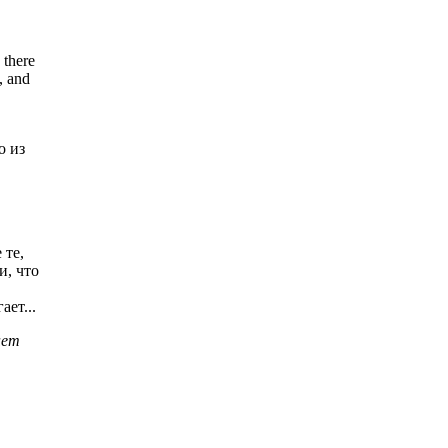
 there
, and
о из
 те,
и, что
ает...
нет