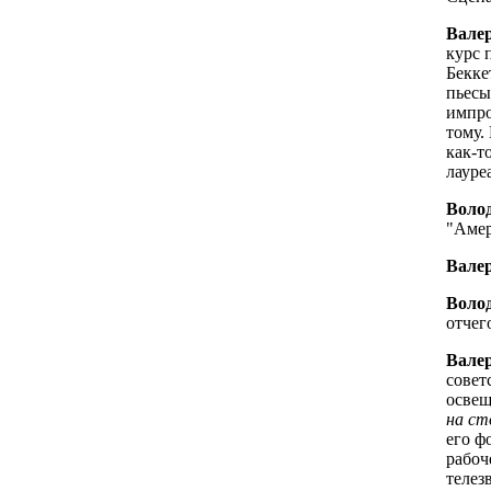
Вале
курс 
Бекке
пьесы
импро
тому.
как-т
лауре
Волод
"Амер
Вале
Волод
отчег
Вале
совет
освещ
на ст
его ф
рабоч
телез