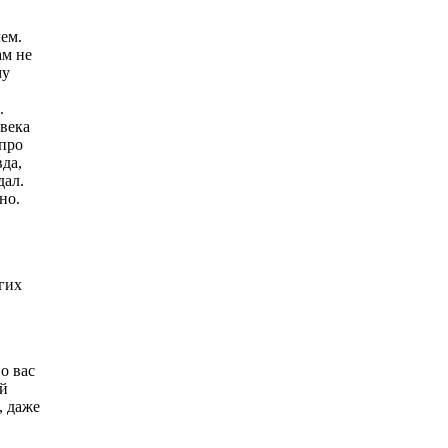
ем.
ам не
му
.
овека
 про
вда,
дал.
но.
гих
о вас
ой
, даже