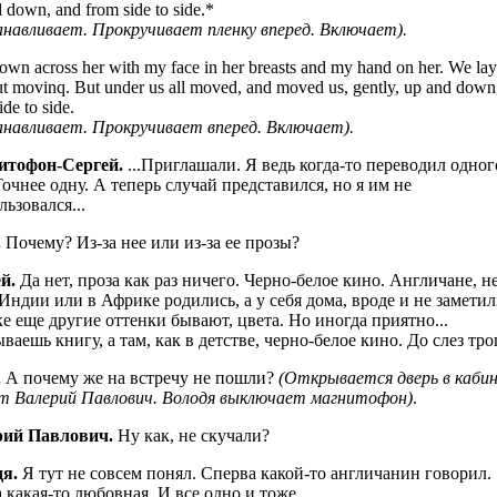
 down, and from side to side.*
навливает. Прокручивает пленку вперед. Включает).
down across her with my face in her breasts and my hand on her. We lay
t movinq. But under us all moved, and moved us, gently, up and down
ide to side.
навливает. Прокручивает вперед. Включает).
итофон-Сергей.
...Приглашали. Я ведь когда-то переводил одног
Точнее одну. А теперь случай представился, но я им не
льзовался...
.
Почему? Из-за нее или из-за ее прозы?
й.
Да нет, проза как раз ничего. Черно-белое кино. Англичане, не
 Индии или в Африке родились, а у себя дома, вроде и не заметил
ке еще другие оттенки бывают, цвета. Но иногда приятно...
ваешь книгу, а там, как в детстве, черно-белое кино. До слез трог
.
А почему же на встречу не пошли?
(Открывается дверь в каби
т Валерий Павлович. Володя выключает магнитофон)
.
рий Павлович.
Ну как, не скучали?
я.
Я тут не совсем понял. Сперва какой-то англичанин говорил.
 какая-то любовная. И все одно и тоже...