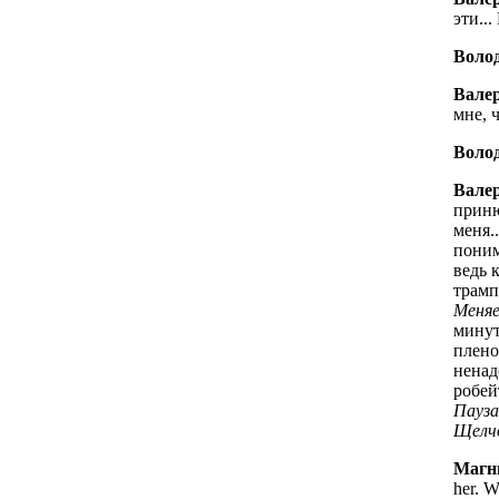
эти..
Волод
Вале
мне, 
Волод
Вале
приню
меня.
поним
ведь 
трамп
Меня
минут
плено
ненад
робей
Пауза
Щелчо
Магн
her. W