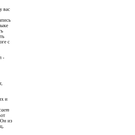
у вас
апись
зыке
ть
ть
оге с
 -
т,
их и
сает
вот
 Он из
ц,