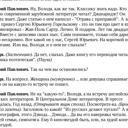
рий Павлович.
Ну, Володя, как же так. Классику знать надо. Кто 
по современной зарубежной литературе читал? Джапаридзе? Он
та знает. Даже статью о нем написал - "Отрава с приправой". А з
 привез Сергею Юрьевичу Горельскому - это он там про цвет в я
визировал - Жан-Поль Сартр. Лично. В подарок. Лет так двадца
 Вместе с записями своих пьес. Сами понимаете, только себя дари
о нескромно. Вот какой он у нас, Сергей Юрьевич. На короткой н
атами. Или вы, Володя, и о нем не слыхали?
я.
(Застенчиво)
. Да нет, слыхал. Даже книгу его переводов читал
ика поэтическая".
(Пауза)
рий Павлович.
Так на чем вы остановились?
я.
На вопросе. Женщина
(неуверенно)
... или девушка спрашивае
о он на какую-то встречу не пошел.
рий Павлович.
Не на "какую-то", Володя, а на встречу английск
ских литераторов. В Центральном Доме литераторов. В прессе
алась. Год назад.
(Открывает ящик стола)
. Посмотрите-ка.
(Бро
ол газеты)
. Заголовок-то какой! "Из русских делают пугало!" А 
отография, этого Дэвида... Дэвида... Да вы его наверняка читали.
ей семьи, симпатяга. Ему б кинозвездой быть, или, на худой коне
вездой.