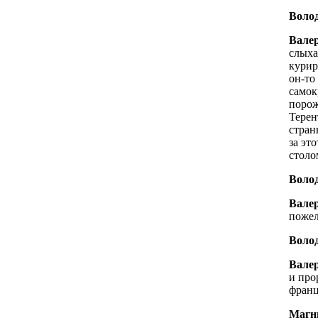
Волод
Вале
слыха
курир
он-то
самок
порож
Терен
стран
за эт
столо
Волод
Вале
пожел
Волод
Вале
и про
франц
Магн