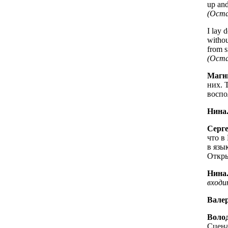
up and
(Оста
I lay 
withou
from s
(Оста
Магн
них. 
воспо
Нина
Серге
что в
в язы
Откры
Нина
входи
Вале
Волод
Сцена