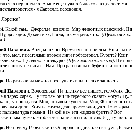
ельство нервничало. А мне еще нужно было со специалистами
нсультироваться - я Даррелла переводил.
.
Лоренса?
й.
Какой там... Джералда, конечно. Мир животных надежней. Н
 Ну, да ладно. Давайте-ка, Нина, посмотрим, что...
(Щелкает кноп
на)
.
рий Павлович.
Врет, конечно. Время тут ни при чем. Но и вы не
, что, мол, писателями второй лиги побрезговал. Курите? Кент.
канские... Ну ладно, а я закурю.
(Щелкает зажигалкой)
. Не пош
отчет потом не писать. Нам. Про разговоры в буфете с иностран
ми.
я.
Но разговоры можно прослушать и на пленку записать.
рий Павлович.
Володенька! На пленку все пишем, голубчик. Де
не в тарах-барах. Ну что там они интересного сказать могут? Ну, 
канцам пройдутся. Мол, никакой культуры. Мол, Франкенштейна
лову выходили. Хотя на самом деле просто завидуют. Гонорарам.
о пальцем туда помани. На кой нам эти жидкие бритты? Вот
ьский нам нужен. Чтоб отчет написал и подписал. И дату постав
я.
Но почему Горельский? Он вроде не диссидентствует. Держит