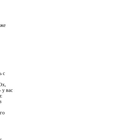
 же
ь с
Ох,
 у вас
:
в
го
с