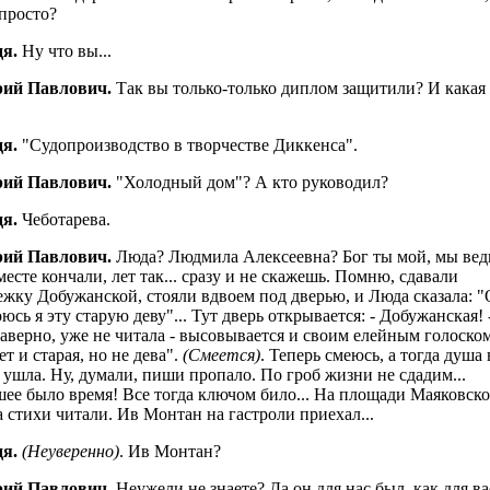
апросто?
дя.
Ну что вы...
рий Павлович.
Так вы только-только диплом защитили? И какая
я.
"Судопроизводство в творчестве Диккенса".
рий Павлович.
"Холодный дом"? А кто руководил?
я.
Чеботарева.
рий Павлович.
Люда? Людмила Алексеевна? Бог ты мой, мы вед
месте кончали, лет так... сразу и не скажешь. Помню, сдавали
ежку Добужанской, стояли вдвоем под дверью, и Люда сказала: "
оюсь я эту старую деву"... Тут дверь открывается: - Добужанская! -
наверно, уже не читала - высовывается и своим елейным голоском
т и старая, но не дева".
(Смеется)
. Теперь смеюсь, а тогда душа 
 ушла. Ну, думали, пиши пропало. По гроб жизни не сдадим...
ее было время! Все тогда ключом било... На площади Маяковско
а стихи читали. Ив Монтан на гастроли приехал...
я.
(Неуверенно)
. Ив Монтан?
рий Павлович.
Неужели не знаете? Да он для нас был, как для ва