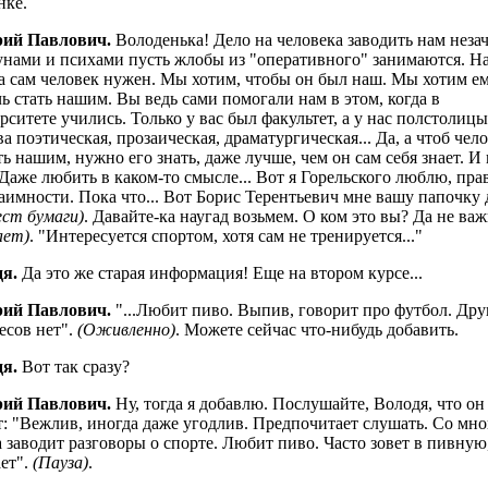
нке.
рий Павлович.
Володенька! Дело на человека заводить нам незач
нами и психами пусть жлобы из "оперативного" занимаются. Н
 а сам человек нужен. Мы хотим, чтобы он был наш. Мы хотим е
ь стать нашим. Вы ведь сами помогали нам в этом, когда в
рситете учились. Только у вас был факультет, а у нас полстолицы
а поэтическая, прозаическая, драматургическая... Да, а чтоб чел
ть нашим, нужно его знать, даже лучше, чем он сам себя знает. И
 Даже любить в каком-то смысле... Вот я Горельского люблю, пра
заимности. Пока что... Вот Борис Терентьевич мне вашу папочку 
ст бумаги)
. Давайте-ка наугад возьмем. О ком это вы? Да не важ
ает)
. "Интересуется спортом, хотя сам не тренируется..."
я.
Да это же старая информация! Еще на втором курсе...
рий Павлович.
"...Любит пиво. Выпив, говорит про футбол. Дру
есов нет".
(Оживленно)
. Можете сейчас что-нибудь добавить.
я.
Вот так сразу?
рий Павлович.
Ну, тогда я добавлю. Послушайте, Володя, что он 
: "Вежлив, иногда даже угодлив. Предпочитает слушать. Со мн
а заводит разговоры о спорте. Любит пиво. Часто зовет в пивную
ет".
(Пауза)
.