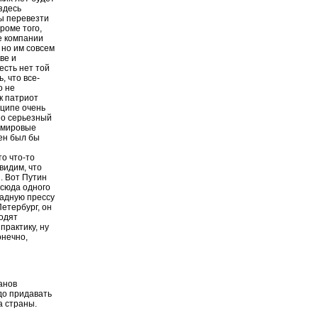
здесь
ы перевезти
роме того,
е компании
 но им совсем
ве и
есть нет той
, что все-
о не
к патриот
нципе очень
но серьезный
е мировые
ен был бы
то что-то
видим, что
. Вот Путин
 сюда одного
падную прессу
етербург, он
ходят
практику, ну
онечно,
анов
до придавать
а страны.