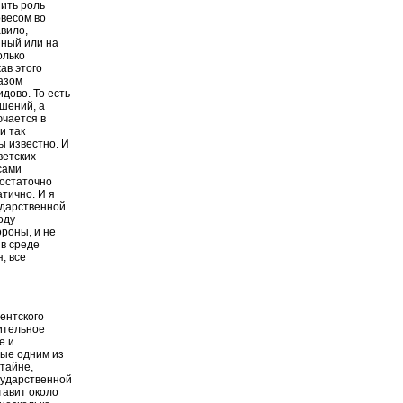
шить роль
овесом во
авило,
нный или на
олько
ав этого
разом
дово. То есть
ешений, а
ючается в
и так
ы известно. И
ветских
сами
достаточно
атично. И я
ударственной
оду
ороны, и не
в среде
, все
ентского
ительное
е и
ые одним из
тайне,
сударственной
тавит около