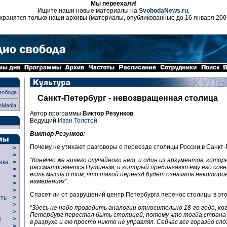
Мы переехали!
Ищите наши новые материалы на
SvobodaNews.ru
.
хранятся только наши архивы (материалы, опубликованные до 16 января 200
вобода
Санкт-Петербург - невозвращенная столица
nMedia
Автор программы
Виктор Резунков
Ведущий
Иван Толстой
Виктор Резунков:
Почему не утихают разговоры о переезде столицы России в Санкт
>
>
“
Конечно же ничего случайного нет, и один из аргументов, котор
века
>
рассматривается Путиным, и который предлагают ему его сове
>
есть мысль о том, что такой переезд будет означать некоторое
р
>
намерениях
”.
>
>
Спасет ли от разрушений центр Петербурга перенос столицы в это
сть
>
>
“
Здесь не надо проводить аналогии относительно 18-го года, ко
>
Петербург перестал быть столицей, потому что тогда страна
ие
>
в разрухе и ею просто никто не управлял. Сейчас все гораздо сл
>