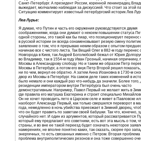
Санкт-Петербург. А президент России, коренной ленинградец Влад
выжидает, молчаливо наблюдая за дискуссией. Что стоит за этой п
Ситуацию комментирует известный петербургский историк Лев Лур
Лев Лурье:
Я думаю, что Путин и часть его окружения руководствуются двумя
соображениями, когда они думают о некоем повышении статуса Пе
одной стороны, это такой как бы пиар, что позиционирует перенос 
в русской истории он всегда ознаменовывает резкую смену политик
заявление о том, что я прерываю неким образом с опытом предше
начинаю все с чистого листа. Так Вещий Олег в 882-м году перенес 
Новгорода в Киев, так Андрей Боголюбский бежал от Юрия Долгорук
во Владимир, так в 1554-м году Иван Грозный, начиная опричнину, 
Москвы в Александрову слободу. Но и таким же образом Петр пере
Москвы в Петербург, а потом его внук Петр Второй решил показать,
ни по чем, вернул ее обратно. А затем Анна Иоановна в 1730-м сн
двор из Москвы в Петербург. На самом деле таких изменений в ист
было немало и они каждый раз что-нибудь да значили. Более того,
резиденции императором внутри Петербурга был очень часто
демонстративным. Например, Павел Первый не желает жить в Зим
где правила его матушка Екатерина и строит специально Михайлов
Он не хочет проводить лето в Царском селе и живет в Павловске ил
наоборот Александр Первый, как только свершился переворот в ма
года, немедленно в ночь убийства приезжает в Зимний дворец, что
что он будет править по заветам своей бабушки. Так что, конечно, з
случайного нет. И один из аргументов, который рассматривается П
который ему предлагают его советники, есть вот эта мысль о том, ч
страны, и во вне ее такой переезд будет означать некоторое заявл
намерениях, не вполне понятно каких, так сказать, скорее про зап
энергичных, то есть связанных именно с Петром. Вторая проблема 
проблема внутриполитических резонов и она тоже совершенно оч