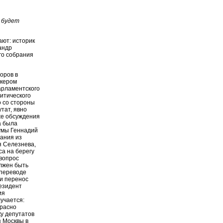
, будет
ают: историк
андр
го собрания
оров в
икером
арламентского
итического
о со стороны
тат, явно
же обсуждения
а была
думы Геннадий
рания из
я Селезнева,
а на берегу
 вопрос
лжен быть
 переводе
 и перенос
езидент
ия
лучается:
красно
ку депутатов
 Москвы в