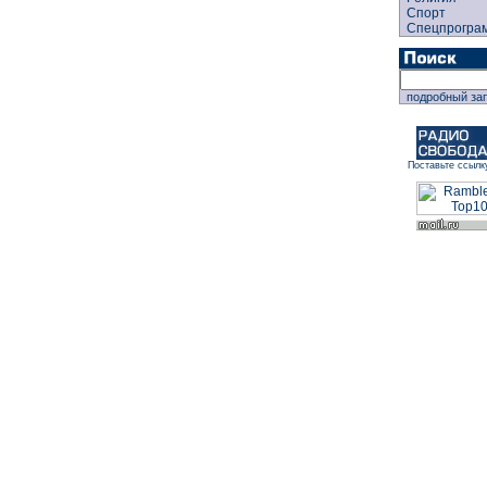
Спорт
Спецпрогра
подробный за
Поставьте ссылк