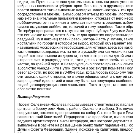
видим, что Путин начал свою деятельность с попытки резко умень
избранных населением губернаторов. Понятно, что другим против
власти являются так называемые олигархи, власть которых, как пр
сосредоточена в Москве. Таким образом отъезд из Москвы, постоя
какие-то значительные промежутки времени, отсекает от него неск
лоббируемых групп влияния и помогает принимать решения, избеж
самого окружения лоббистов, толкачей и тому подобное. Таким об
Петербург превращается в такую гигантскую Шуйскую Чупу или Зави
это есть некое место, может быть не для принятия оперативных р
раздумий. Ну и наконец третий резон, который есть у Путина, закл
ностальгии по городу, в котором он вырос, который объединяет его 
называемых московских петербуржцев, для которых здесь все как б
как помещики возвращались на лето в усадьбу или как многие из со
людей, которые вышли из деревни, на лето отправляли детей или 
отправлялись в родную деревню, так и для них такое пребывание 
частое, по крайней мере, в Петербурге, оно просто приятно и симп
абсолютно убежден, что Путин, хотя он и рос внутри Комитета Гос
безопасности, но рос он в 70-80-е годы, когда любовь к родному гор
считалась, с одной стороны, не вполне официальной, а с другой ст
запрещаемой идеологией и поэтому была так популярна особенно 
людей, декларирующих свою лояльность. Так что здесь, мне кажется
абсолютно понятно.
Виктор Резунков:
Проект Селезнева-Яковлева подразумевает строительство парлам
центра на берегу реки Невы в районе Смольного собора. Это внуш
сооружение, похожее одновременно на собор Святого Петра в Рим
вашингтонский Капитолий. Пердпроектные проработки, выполненн
ведущих архитекторов Санкт-Петербурга, имя которого держится в 
выполнены в расчете на размещение обеих палат парламента, Го
Думы и Совета Федерации. Здание, похожее на Капитолий, предос