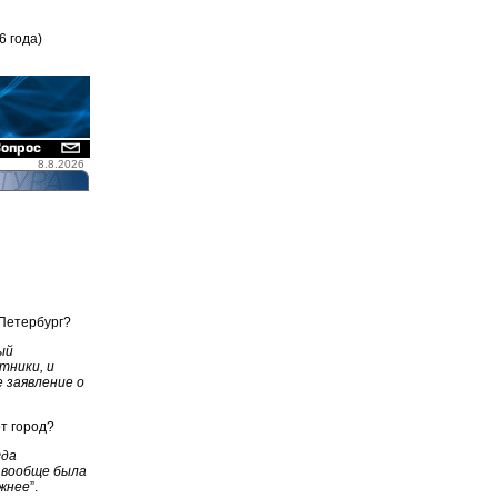
6 года)
8.8.2026
-Петербург?
ый
тники, и
 заявление о
т город?
гда
 вообще была
ожнее
”.