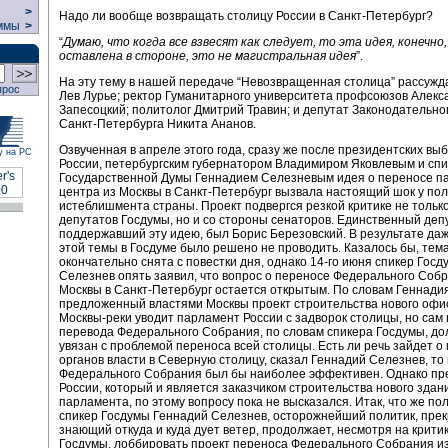
>
Надо ли вообще возвращать столицу России в Санкт-Петербург?
ммы
>
“
Думаю, что когда все взвесят как следует, то эта идея, конечно
оставлена в стороне, это не магистральная идея
”.
На эту тему в нашей передаче “Невозвращенная столица” рассужд
прос
Лев Лурье; ректор Гуманитарного университета профсоюзов Алекс
Запесоцкий; политолог Дмитрий Травин; и депутат Законодательно
Санкт-Петербурга Никита Ананов.
Озвученная в апреле этого года, сразу же после президентских выб
у на РС
России, петербургским губернатором Владимиром Яковлевым и сп
Государственной Думы Геннадием Селезневым идея о переносе п
центра из Москвы в Санкт-Петербург вызвала настоящий шок у пол
истеблишмента страны. Проект подвергся резкой критике не тольк
депутатов Госдумы, но и со стороны сенаторов. Единственный депу
поддержавший эту идею, был Борис Березовский. В результате да
этой темы в Госдуме было решено не проводить. Казалось бы, тем
окончательно снята с повестки дня, однако 14-го июня спикер Гос
Селезнев опять заявил, что вопрос о переносе Федерального Соб
Москвы в Санкт-Петербург остается открытым. По словам Геннади
предложенный властями Москвы проект строительства нового офис
Москвы-реки уводит парламент России с задворок столицы, но сам
перевода Федерального Собрания, по словам спикера Госдумы, до
увязан с проблемой переноса всей столицы. Есть ли речь зайдет о
органов власти в Северную столицу, сказал Геннадий Селезнев, то
Федерального Собрания был бы наиболее эффективен. Однако пр
России, который и является заказчиком строительства нового здан
парламента, по этому вопросу пока не высказался. Итак, что же по
спикер Госдумы Геннадий Селезнев, осторожнейший политик, пре
знающий откуда и куда дует ветер, продолжает, несмотря на крити
Госдумы, лоббировать проект переноса Федерального Собрания из