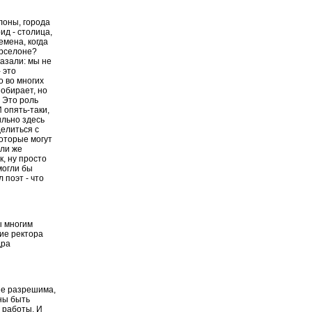
лоны, города
ид - столица,
емена, когда
арселоне?
азали: мы не
 это
о во многих
 обирает, но
 Это роль
 опять-таки,
ильно здесь
делиться с
которые могут
Или же
к, ну просто
могли бы
 поэт - что
ы многим
ие ректора
дра
 не разрешима,
ны быть
 работы. И