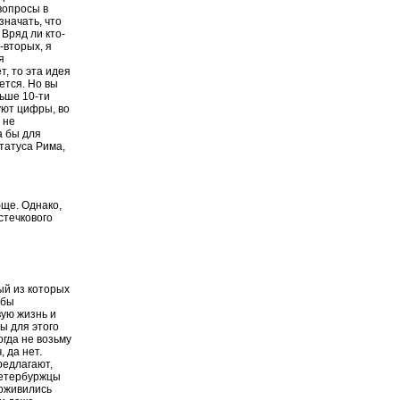
вопросы в
значать, что
Вряд ли кто-
-вторых, я
я
т, то эта идея
ется. Но вы
ьше 10-ти
уют цифры, во
 не
а бы для
татуса Рима,
ще. Однако,
стечкового
ый из которых
 бы
вую жизнь и
ты для этого
огда не возьму
, да нет.
редлагают,
 петербуржцы
 оживились