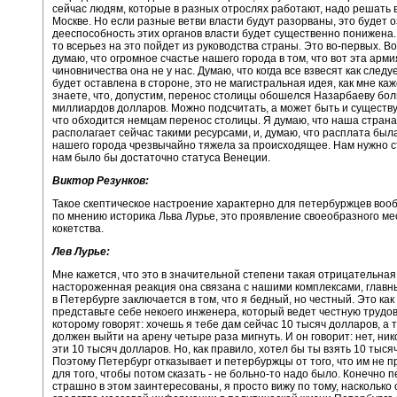
сейчас людям, которые в разных отрослях работают, надо решать 
Москве. Но если разные ветви власти будут разорваны, это будет о
дееспособность этих органов власти будет существенно понижена. 
то всерьез на это пойдет из руководства страны. Это во-первых. Во
думаю, что огромное счастье нашего города в том, что вот эта арми
чиновничества она не у нас. Думаю, что когда все взвесят как следуе
будет оставлена в стороне, это не магистральная идея, как мне каж
знаете, что, допустим, перенос столицы обошелся Назарбаеву бол
миллиардов долларов. Можно подсчитать, а может быть и существ
что обходится немцам перенос столицы. Я думаю, что наша страна
располагает сейчас такими ресурсами, и, думаю, что расплата был
нашего города чрезвычайно тяжела за происходящее. Нам нужно с
нам было бы достаточно статуса Венеции.
Виктор Резунков:
Такое скептическое настроение характерно для петербуржцев вооб
по мнению историка Льва Лурье, это проявление своеобразного ме
кокетства.
Лев Лурье:
Мне кажется, что это в значительной степени такая отрицательная
настороженная реакция она связана с нашими комплексами, главн
в Петербурге заключается в том, что я бедный, но честный. Это как
представьте себе некоего инженера, который ведет честную трудо
которому говорят: хочешь я тебе дам сейчас 10 тысяч долларов, а 
должен выйти на арену четыре раза мигнуть. И он говорит: нет, ник
эти 10 тысяч долларов. Но, как правило, хотел бы ты взять 10 тысяч
Поэтому Петербург отказывает и петербуржцы от того, что им не п
для того, чтобы потом сказать - не больно-то надо было. Конечно
страшно в этом заинтересованы, я просто вижу по тому, насколько