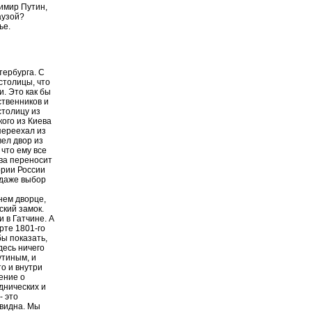
имир Путин,
аузой?
ье.
тербурга. С
столицы, что
и. Это как бы
ственников и
столицу из
ого из Киева
переехал из
вел двор из
 что ему все
ова переносит
ории России
 даже выбор
нем дворце,
ский замок.
и в Гатчине. А
рте 1801-го
бы показать,
десь ничего
утиным, и
то и внутри
ение о
аднических и
- это
евидна. Мы