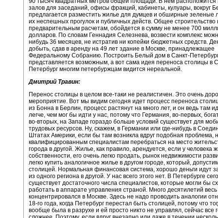
90 тысяч квадратных метров общей площади. В нем расположится 
залов для заседаний, офисы фракций, кабинеты, кулуары, вокруг Б
предлагается разместить жилье для думцев и обширные зеленые 
их неспешных прогулок и публичных действ. Общее строительство 
предварительным расчетам, обойдется в сумму не менее 700 мил
долларов. По словам Геннадия Селезнева, возвести комплекс можн
нибудь 36 месяцев, не истратив ни копейки бюджетных средств. Де
добыть, сдав в аренду на 49 лет здание в Москве, принадлежащее
Федеральному Собранию. Построить Белый дом в Санкт-Петербур
представляется возможным, а вот сама идея переноса столицы в С
Петербург многим петербуржцам видится нереальной.
Дмитрий Травин:
Перенос столицы в целом все-таки не реалистичен. Это очень дор
мероприятие. Вот мы видим сегодня идет процесс переноса столи
из Бонна в Берлин, процесс растянут на много лет, и он ведь там и
легче, чем мог бы идти у нас, потому что Германия, во-первых, бога
во-вторых, на Западе гораздо больше условий существует для моб
трудовых ресурсов. Ну, скажем, в Германии или где-нибудь в Соед
Штатах Америки, если бы там возникла вдруг подобная проблема, н
квалифицированным специалистам перебраться на место жительст
города в другой. Жилье, как правило, арендуется, если у человека ж
собственности, его очень легко продать, рынок недвижимости разви
легко купить аналогичное жилье в другом городе, который, допусти
столицей. Нормальная финансовая система, хорошо деньги идут з
из одного региона в другой. У нас всего этого нет. В Петербурге сег
существует достаточного числа специалистов, которые могли бы с
работать в аппарате управления страной. Много десятилетий весь
концентрировался в Москве. Здесь не надо проводить аналогии от
18-го года, когда Петербург перестал быть столицей, потому что то
вообще была в разрухе и ей просто никто не управлял, сейчас все 
сложнее. Поэтому, если вдруг внезапно или даже в течении несколь