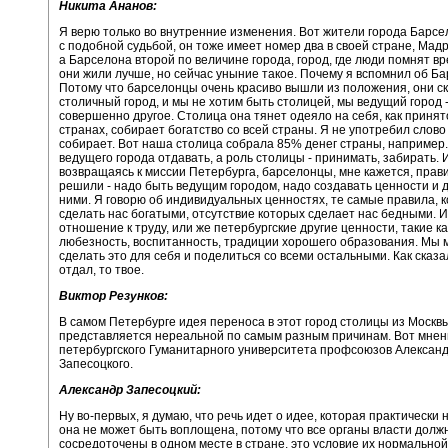
Никита Ананов:
Я верю только во внутренние изменения. Вот жители города Барсе
с подобной судьбой, он тоже имеет номер два в своей стране, Мадр
а Барселона второй по величине города, город, где люди помнят вр
они жили лучше, но сейчас уныние такое. Почему я вспомнил об Б
Потому что барселонцы очень красиво вышли из положения, они ск
столичный город, и мы не хотим быть столицей, мы ведущий город -
совершенно другое. Столица она тянет одеяло на себя, как принят
странах, собирает богатство со всей страны. Я не употребил слово
собирает. Вот наша столица собрала 85% денег страны, например.
ведущего города отдавать, а роль столицы - принимать, забирать. И
возвращаясь к миссии Петербурга, барселонцы, мне кажется, прав
решили - надо быть ведущим городом, надо создавать ценности и 
ними. Я говорю об индивидуальных ценностях, те самые правила, 
сделать нас богатыми, отсутствие которых сделает нас бедными. 
отношение к труду, или же петербургские другие ценности, такие ка
любезность, воспитанность, традиции хорошего образования. Мы 
сделать это для себя и поделиться со всеми остальными. Как сказал
отдал, то твое.
Виктор Резунков:
В самом Петербурге идея переноса в этот город столицы из Москв
представляется нереальной по самым разным причинам. Вот мнен
петербургского Гуманитарного университета профсоюзов Алексан
Запесоцкого.
Александр Запесоцкий:
Ну во-первых, я думаю, что речь идет о идее, которая практически
она не может быть воплощена, потому что все органы власти долж
сосредоточены в одном месте в стране, это условие их нормальной