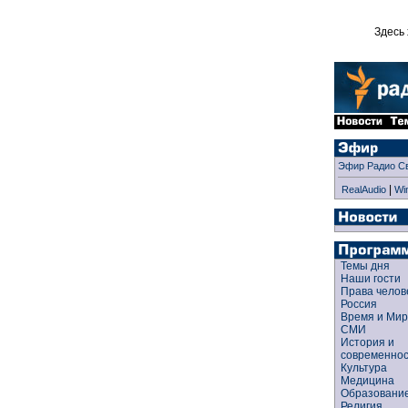
Здесь 
Эфир Радио С
|
RealAudio
Wi
Темы дня
Наши гости
Права чело
Россия
Время и Ми
СМИ
История и
современно
Культура
Медицина
Образован
Религия