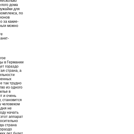
несколько
елого дома
лужайки для
комплекса, по
лионов
о за какие-
ньги можно
ге
анкт-
огое
цы в Германии
дет гораздо
тая страна, а
ильности
иненных
е так трудно
во из одного
илье в
т и очень
м, становится
а человеком
одня не
ходу начать
 этот аппарат
носительно
гда страна
гораздо
ких лет будет