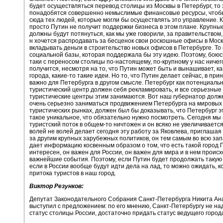
будет осуществляться перевод столицы из Москвы в Петербург, то 
понадобятся совершенно немыслимые финансовые ресурсы, чтоб
сюда тех людей, которые могли бы осуществлять это управление. К
просто Путин не получит поддержки бизнеса в этом плане. Крупны
должны будут потянуться, как мы уже говорили, за правительством,
н хочется распродавать за бесценок свои роскошные офисы в Моск
вкладывать деньги в строительство новых офисов в Петербурге. То 
социальной базы, которая поддержала бы эту идею. Поэтому, боюсь
таки с переносом столицы по-настоящему, по-крупному у нас ничег
получится, несмотря на то, что Путин может быть и вынашивает, ка
города, какие-то такие идеи. Но то, что Путин делает сейчас, в при
важно для Петербурга в другом смысле. Петербург как потенциаль
туристический центр должен себя рекламировать, и все серьезны
туристические центры этим занимаются. Вот наш губернатор долж
очень серьезно заниматься продвижением Петербурга на мировых
туристических рынках, должен был бы доказывать, что Петербург э
такое уникальное, что обязательно нужно посмотреть. Сегодня мы 
туристский поток в общем-то ничтожен и он всяко не увеличивается
волей не волей делает сегодня эту работу за Яковлева, приглашая
за другим крупных зарубежных политиков, он тем самым во всю за
дает информацию косвенным образом о том, что есть такой город П
интересен, он важен для России, он важен для мира и в нем проис
важнейшие события. Поэтому, если Путин будет продолжать такую 
если в России вообще будут идти дела на лад, то можно ожидать, к
притока туристов в наш город.
Виктор Резунков:
Депутат Законодательного Собрания Санкт-Петербурга Никита Ан
выступил с предложением: по его мнению, Санкт-Петербургу не на
статус столицы России, достаточно придать статус ведущего город