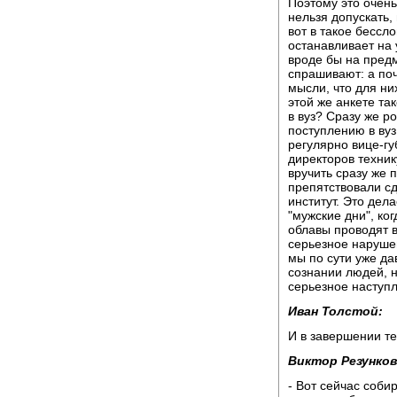
Поэтому это очен
нельзя допускать,
вот в такое бессл
останавливает на 
вроде бы на предм
спрашивают: а поч
мысли, что для ни
этой же анкете та
в вуз? Сразу же р
поступлению в вуз
регулярно вице-г
директоров техник
вручить сразу же 
препятствовали сд
институт. Это дел
"мужские дни", ко
облавы проводят в
серьезное наруше
мы по сути уже да
сознании людей, н
серьезное наступл
Иван Толстой:
И в завершении те
Виктор Резунков
- Вот сейчас соби