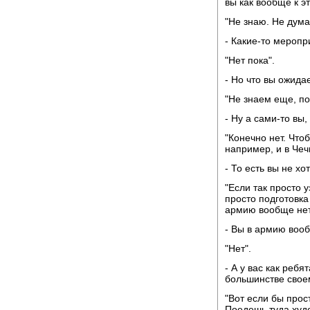
вы как вообще к э
"Не знаю. Не дума
- Какие-то меропр
"Нет пока".
- Но что вы ожида
"Не знаем еще, п
- Ну а сами-то вы,
"Конечно нет. Что
например, и в Чеч
- То есть вы не х
"Если так просто 
просто подготовка
армию вообще нет
- Вы в армию вооб
"Нет".
- А у вас как ребя
большинстве свое
"Вот если бы прос
Поедешь туда худ