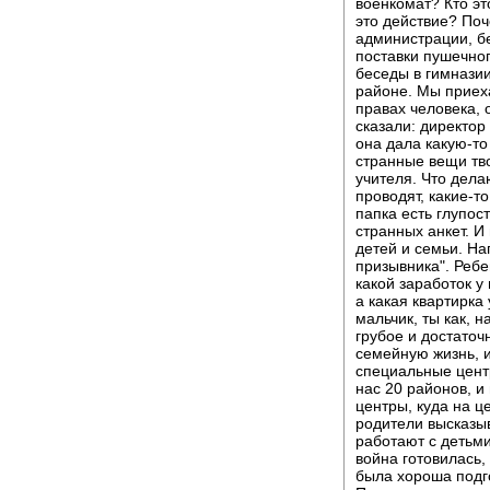
военкомат? Кто эт
это действие? Поч
администрации, бе
поставки пушечно
беседы в гимназии
районе. Мы приеха
правах человека, 
сказали: директор
она дала какую-то
странные вещи тво
учителя. Что дела
проводят, какие-т
папка есть глупос
странных анкет. И
детей и семьи. На
призывника". Ребе
какой заработок у
а какая квартирка
мальчик, ты как, 
грубое и достаточ
семейную жизнь, и
специальные цент
нас 20 районов, 
центры, куда на ц
родители высказы
работают с детьми
война готовилась,
была хороша подг