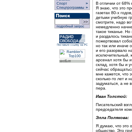
В отличии от 68% 
Спорт
>
Я знаю, что это п
Спецпрограммы
>
газетах 80-х годо
детьми учебную гра
смотрите, надо во
немедленно начне
подробный запрос
такое тиканье. Но
и раздалось тикан
пожертвовал собой
но так или иначе о
Поставьте ссылку на РС
и его разорвало на
исключительный, к
арсенал хотя бы и
склад, хотя бы и 
сейчас обращаться
мне кажется, что 
сколько-то лет и н
задуматься, а не 
пера.
Иван Толстой:
Писательский взг
председателя ком
Элла Полякова:
Я думаю, что это 
общество. Это гру