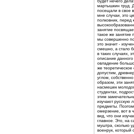
будет нечего дела
мартышкин труд. 
посещали в свое 
мне случаи, это ц
полковник, перед
высокообразованн
занятие посвящает
такое же занятие
мы совершенно пон
это значит - изуч
смешно, а стало б
в таких случаях, э
описание данного 
овладение большой
же теоретическое 
допустим, древнер
углом, собственно
образом, эти заня
насмешек молодого
студентах, подрос
этим замечательн
изучают русскую л
предметы. Поэтому
омерзение, вот в 
вид, что они изуч
главное. Это, на 
муштра, сколько у
военрук, который о