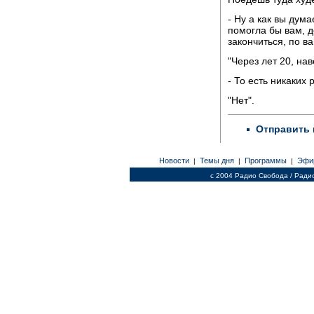
- Ну а как вы дум
помогла бы вам, д
закончиться, по в
"Через лет 20, нав
- То есть никаких
"Нет".
Отправить 
Новости
Темы дня
Программы
Эфи
|
|
|
c 2004 Радио Свобода / Ради