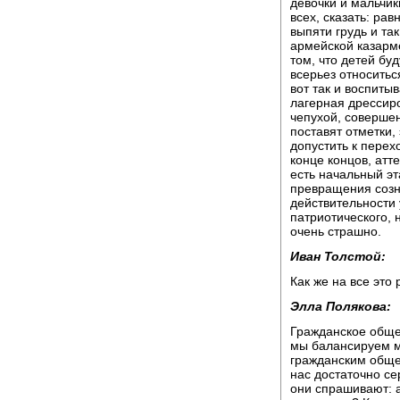
девочки и мальчик
всех, сказать: рав
выпяти грудь и та
армейской казарм
том, что детей буд
всерьез относиться
вот так и воспитыв
лагерная дрессиро
чепухой, соверше
поставят отметки, 
допустить к перех
конце концов, атт
есть начальный эт
превращения созна
действительности 
патриотического, 
очень страшно.
Иван Толстой:
Как же на все это
Элла Полякова:
Гражданское общес
мы балансируем м
гражданским обще
нас достаточно се
они спрашивают: а