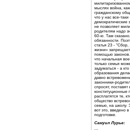
милитаризованному
мыслях война, как
гражданскому общ
что у нас все-так
демократические з
не позволяет мили
родителям надо з
60-ю. Там сказано
обязанности. Поэт
статья 23 - "Сбор
жизни» запрещает
помощью законов. 
что начальная вое
только семья може
задуматься - а кт
образования дела
давно встревожен
законники-родител
спросят, поставят
конституционные 
расплатятся те, к
общество встрево
семью, на школу. 
вот это, введено 
подготовке.
Самуил Лурье: