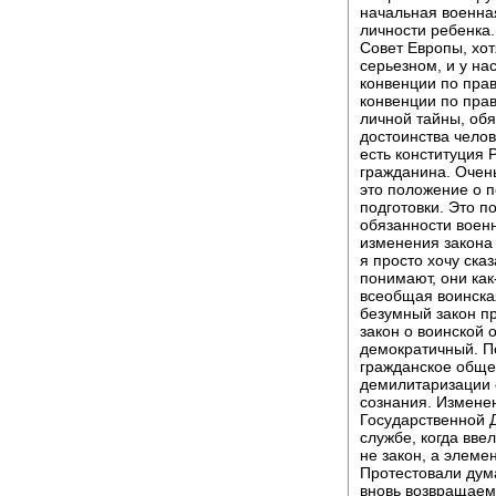
начальная военна
личности ребенка.
Совет Европы, хот
серьезном, и у на
конвенции по прав
конвенции по прав
личной тайны, обя
достоинства челов
есть конституция 
гражданина. Очень
это положение о п
подготовки. Это п
обязанности военн
изменения закона 
я просто хочу ска
понимают, они как
всеобщая воинская
безумный закон пр
закон о воинской 
демократичный. По
гражданское обще
демилитаризации 
сознания. Измене
Государственной Д
службе, когда вве
не закон, а элеме
Протестовали дум
вновь возвращаем