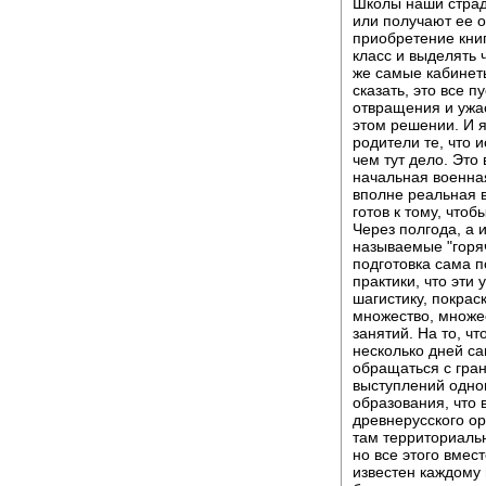
Школы наши страд
или получают ее о
приобретение книг
класс и выделять 
же самые кабинеты
сказать, это все 
отвращения и ужас
этом решении. И я
родители те, что 
чем тут дело. Это 
начальная военная
вполне реальная в
готов к тому, чтоб
Через полгода, а 
называемые "горяч
подготовка сама п
практики, что эти
шагистику, покрас
множество, множе
занятий. На то, ч
несколько дней са
обращаться с гран
выступлений одно
образования, что 
древнерусского ор
там территориальн
но все этого вмес
известен каждому 