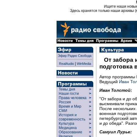
Ищите наши новы
Здесь хранятся только наши архивы (
Эфир Радио Свобода
От забора 
|
RealAudio
WinMedia
подготовка 
Автор программы
Ведущий
Иван То
Темы дня
>
Иван Толстой:
Наши гости
>
Права человека
>
"От забора и до о
Россия
>
высмеивали приказ
Время и Мир
>
После нескольких 
СМИ
>
военная подготов
История и
>
петербургский авт
современность
>
и до обеда". Разг
Культура
>
Медицина
>
Самуил Лурье:
Образование
>
Религия
>