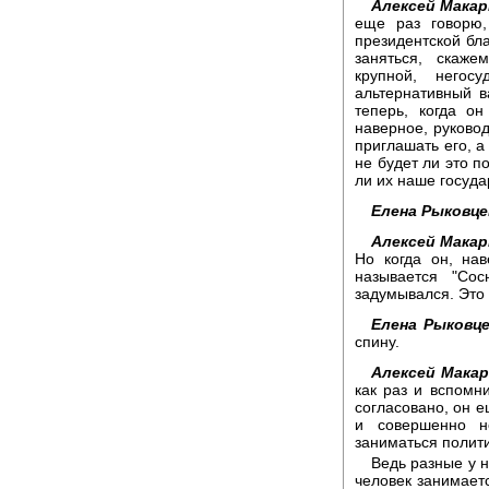
Алексей Макар
еще раз говорю,
президентской бла
заняться, скаже
крупной, негос
альтернативный в
теперь, когда он
наверное, руковод
приглашать его, а
не будет ли это п
ли их наше госуда
Елена Рыковце
Алексей Макар
Но когда он, на
называется "Со
задумывался. Это 
Елена Рыковце
спину.
Алексей Макар
как раз и вспомни
согласовано, он е
и совершенно н
заниматься полит
Ведь разные у н
человек занимает