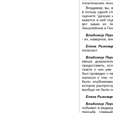
политических техн
Владимир, вы, 
в пользу одной ст
оцените "дачную и
кажется в ней под
вот какие из т
Хинштейном и Ген
Владимир Пер
- их, наверное, мн
Елена Рыковце
излагают.
Владимир Пер
явные, доказател
предоставить, ес
газете о них уже
был проведен с 
написал о том, ч
было опубликова
которое распростр
вообще не было о
Елена Рыковце
Владимир Пер
побывал в редакц
просьбе главны