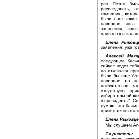
раз. Потом был
расследовать, 
кампанию, котора
были еще какие-
наверное, иных
заявления, свою
привело к эскалац
Елена Рыковц
заявления, уже го
Алексей Мака
следующее. Касьян
сейчас ведет себя
но отказался про
были бы еще боле
наверное, он на
показательно, ч
отсутствуют пр
избирательной кам
в президенты". Се
думаю, что Касьян
примет окончател
Елена Рыковце
Мы слушаем Але
Слушатель:
Зд
следовало возвра