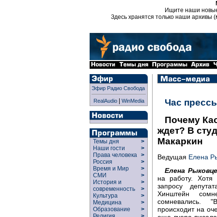
Ищите наши новы
Здесь хранятся только наши архивы (
Эфир Радио Свобода
|
Час пресс
RealAudio
WinMedia
Почему Кас
ждет? В сту
Макаркин
Темы дня
>
Наши гости
>
Права человека
>
Ведущая
Елена Р
Россия
>
Время и Мир
>
Елена Рыковце
СМИ
>
на работу. Хотя
История и
>
запросу депута
современность
>
Хинштейн сомн
Культура
>
сомневались. 
Медицина
>
происходит на оч
Образование
>
Религия
>
еще вчера писала