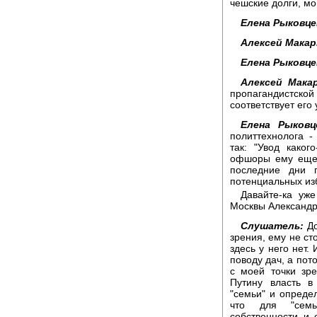
чешские долги, мо
Елена Рыковце
Алексей Макар
Елена Рыковце
Алексей Макар
пропагандистской
соответствует его
Елена Рыковц
политтехнолога -
так: "Увод како
офшоры ему еще,
последние дни п
потенциальных из
Давайте-ка уж
Москвы Александр,
Слушатель:
До
зрения, ему не ст
здесь у него нет.
поводу дач, а пот
с моей точки зр
Путину власть в
"семьи" и опреде
что для "семь
собственности и 