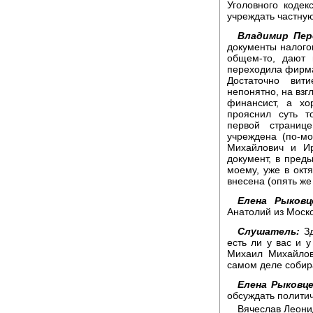
Уголовного кодек
учреждать частну
Владимир Пер
документы налогов
общем-то, дают 
переходила фирма
Достаточно вит
непонятно, на взг
финансист, а х
прояснил суть т
первой странице
учреждена (по-м
Михайлович и Ир
документ, в преды
моему, уже в окт
внесена (опять же
Елена Рыковц
Анатолий из Моско
Слушатель:
Зд
есть ли у вас и у
Михаил Михайлов
самом деле собир
Елена Рыковце
обсуждать политич
Вячеслав Леонид