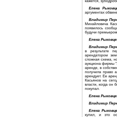
кажется, зубодроб
Елена Рыковц
аргументах обвин
Владимир Пер
Михайловича Кас
появилось сообщ
будучи премьером
Елена Рыковце
Владимир Пер
в результате п
арендатором зем
сложная схема, н
аукциона фирмы "А
аренде, в собстве
получила право а
арендует. Ее арен
Касьянов на сего
власти, когда он 
покупал.
Елена Рыковце
Владимир Пер
Елена Рыковце
купил, и это о