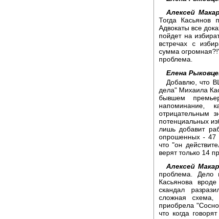
Алексей Макар
Тогда Касьянов 
Адвокаты все дока
пойдет на избира
встречах с изби
сумма огромная?!"
проблема.
Елена Рыковце
Добавлю, что В
дела" Михаила Ка
бывшем премье
напоминание, к
отрицательным з
потенциальных изб
лишь добавит раб
опрошенных - 47 
что "он действит
верят только 14 п
Алексей Макар
проблема. Дело 
Касьянова вроде
скандал разрази
сложная схема, 
приобрела "Соснов
что когда говоря