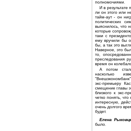
полномочиями.
И в результате
ли он этого или н
тайм-аут - он ниг
политических си
выяснилось, что н
которые сопровож
таки с президент
ему вручили бы о
бы, а так это выг
Наверное, это бы
то, опосредованн
преследования рук
время он колебалс
А потом стал
насколько изв
"Внешэкономбанк"
экс-премьеру Ка
смещение главы э
близкого к экс-п
четко понять, что
интересную, дейс
очень долгого вре
будет.
Елена Рыковце
было.