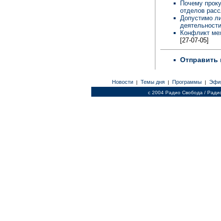
Почему проку
отделов рас
Допустимо л
деятельности
Конфликт ме
[27-07-05]
Отправить 
Новости
Темы дня
Программы
Эфи
|
|
|
c 2004 Радио Свобода / Ради