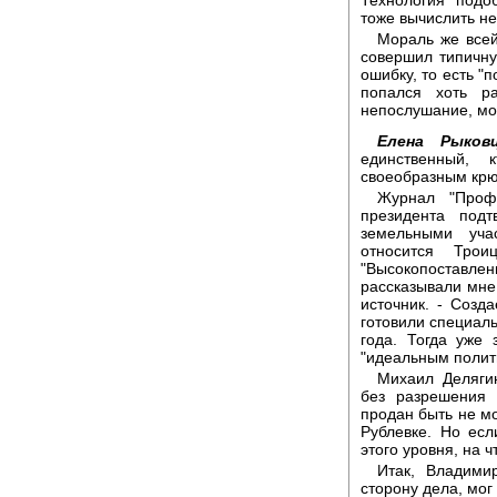
тоже вычислить не
Мораль же всей
совершил типичн
ошибку, то есть "п
попался хоть р
непослушание, мож
Елена Рыковц
единственный, 
своеобразным крю
Журнал "Профи
президента под
земельными уча
относится Трои
"Высокопоставл
рассказывали мне,
источник. - Созд
готовили специал
года. Тогда уже 
"идеальным полит
Михаил Делягин
без разрешения 
продан быть не мо
Рублевке. Но есл
этого уровня, на 
Итак, Владими
сторону дела, мог