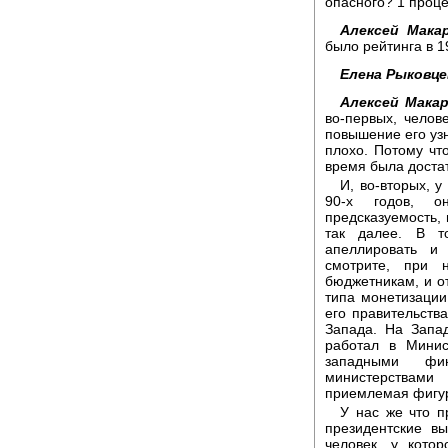
опасного? 1 проце
Алексей Макар
было рейтинга в 1
Елена Рыковце
Алексей Макар
во-первых, челове
повышение его узн
плохо. Потому что
время была доста
И, во-вторых, 
90-х годов, о
предсказуемость, 
так далее. В т
апеллировать и
смотрите, при 
бюджетникам, и о
типа монетизации
его правительст
Запада. На Запа
работал в Минис
западными фи
министерствами
приемлемая фигу
У нас же что п
президентские в
человек, у котор