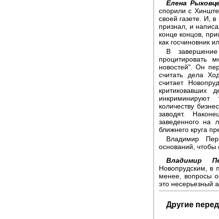
Елена Рыковце
спорили с Хинште
своей газете. И, в
признал, и написал
конце концов, при
как госчиновник и
В завершение
процитировать м
новостей". Он пе
считать дела Хо
считает Новопру
критиковавших д
инкриминируют 
количеству бизне
заводят. Након
заведенного на 
ближнего круга пр
Владимир Пере
оснований, чтобы 
Владимир Пе
Новопрудским, в 
менее, вопросы ос
это несерьезный а
Другие перед