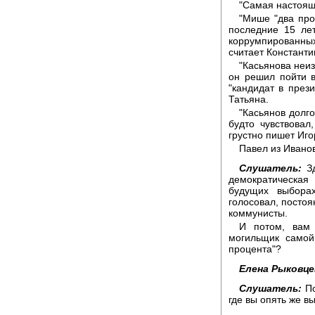
"Самая настоящ
"Мише "два про
последние 15 ле
коррумпированны
считает Константи
"Касьянова неиз
он решил пойти в
"кандидат в прези
Татьяна.
"Касьянов долго
будто чувствовал
грустно пишет Иго
Павел из Иванов
Слушатель:
Зд
демократическая 
будущих выбора
голосовал, постоя
коммунисты.
И потом, вам 
могильщик самой
процента"?
Елена Рыковце
Слушатель:
По
где вы опять же в