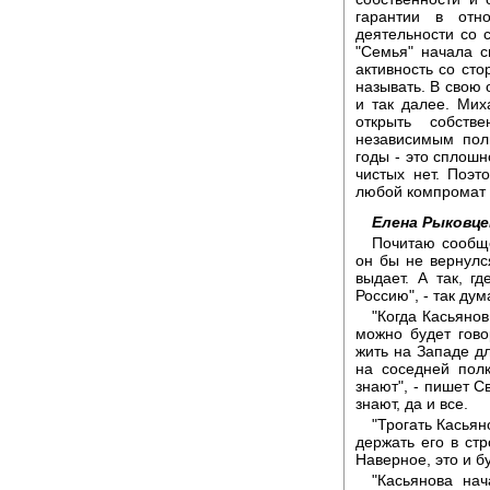
гарантии в отн
деятельности со с
"Семья" начала с
активность со сто
называть. В свою 
и так далее. Мих
открыть собств
независимым поли
годы - это сплошн
чистых нет. Поэт
любой компромат 
Елена Рыковце
Почитаю сообще
он бы не вернулся
выдает. А так, г
Россию", - так ду
"Когда Касьяно
можно будет гово
жить на Западе дл
на соседней полк
знают", - пишет С
знают, да и все.
"Трогать Касьян
держать его в ст
Наверное, это и б
"Касьянова на