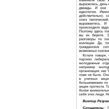
выразились, день 
дважды. И они с
идеологии. Име
действительно, 
союз тактический
выражаетесь. И
происходило задо
Поэтому здесь то
вы их берете. 
разговоры по по
коалиции. Да, т
гражданское со
возможных союзник
Кстати говоря,
партиях либерал
молодежные отде
например молод
организация, как 
тоже не было. Они
в уличных акц
большевиками по 
акции протеста. Т
более внимательн
себя этих люди. Не
Виктор Резунк
Слушатель:
Пр