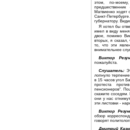
этом, по-моему
предшественник
Матвиенко ходят 
Санкт-Петербурге
губернатору. Види
Я хотел бы отв
имел в виду меня 
двое, помимо Вик
вторых, я сказал,
то, что эти явл
внимательнее слуш
Виктор Резун
пожалуйста.
Слушатель:
Эт
лопнуло терпение,
в 15 часов угол Б
протеста прот
пенсионеров". Пош
скажите соседям. 
они у нас отниму
эти листовки - на
Виктор Резун
обзор корреспон
говорят политолог
Дмитрий Казн