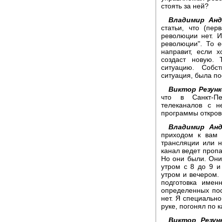
стоять за ней?
Владимир Анд
статьи, что (пер
революции нет. 
революции". То е
направит, если х
создаст новую. 
ситуацию. Собст
ситуация, была по
Виктор Резунк
что в Санкт-Пе
телеканалов с н
программы откров
Владимир Анд
приходом к вам 
трансляции или не
канал ведет пропа
Но они были. Они
утром с 8 до 9 и
утром и вечером. 
подготовка имен
определенных пос
нет. Я специально
руке, погонял по 
Виктор Резун