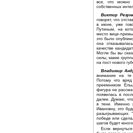
все, что можно 
собственных инте
Виктор Резунк
говорят, что отст
в июне, уже гов
Путиным, на кот
место вице-премье
это было опублико
она отказывалас
качестве кандидат
Могли бы вы сказ
силы, какие групп
на пост нового гу
Владимир Анд
внимание на те 
Потому что вряд
преемником Ель
фигура не рассмат
появилась в посл
далее. Думаю, чт
в тени. Именно 
Ивановну, это буд
разыгрывающих "
победе или сделал
шагов будет много
Если вернуться