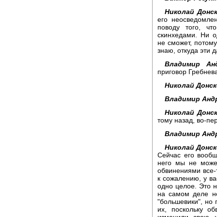
Николай Донск
его неосведомлен
поводу того, чт
скинхедами. Ни о
не сможет, потому
знаю, откуда эти 
Владимир Анд
приговор Гребнева
Николай Донск
Владимир Анд
Николай Донск
тому назад, во-пе
Владимир Анд
Николай Донск
Сейчас его вообщ
него мы не може
обвинениями все-т
к сожалению, у ва
одно целое. Это н
на самом деле не
"большевики", но
их, поскольку о
изменили свою 