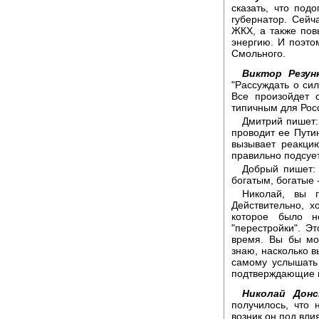
сказать, что под
губернатор. Сей
ЖКХ, а также по
энергию. И поэто
Смольного.
Виктор Резун
"Рассуждать о си
Все произойдет 
типичным для Рос
Дмитрий пишет:
проводит ее Пути
вызывает реакцию
правильно подсует
Добрый пишет: 
богатым, богатые 
Николай, вы г
Действительно, 
которое было н
"перестройки". Э
время. Вы бы мо
знаю, насколько 
самому услышать 
подтверждающие н
Николай Донс
получилось, что
возник он под вли