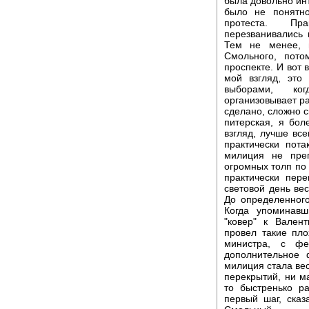
была довольно инт
было не понятно
протеста. Пр
перезванивались
Тем не менее, 
Смольного, пото
проспекте. И вот 
мой взгляд, это
выборами, ког
организовывает ра
сделано, сложно ск
питерская, я бол
взгляд, лучше вс
практически пота
милиция не преп
огромных толп по 
практически пер
световой день вес
До определенного
Когда упоминавш
"ковер" к Вален
провел такие пл
министра, с фе
дополнительное 
милиция стала вес
перекрытий, ни м
то быстренько р
первый шаг, сказ