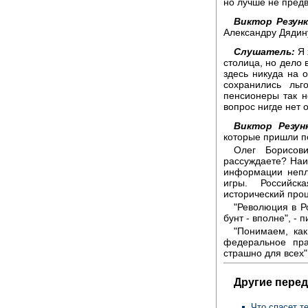
но лучше не предв
Виктор Резунк
Александру Дядину
Слушатель:
Я 
столица, но дело в
здесь никуда на 
сохранились ль
пенсионеры так н
вопрос нигде нет 
Виктор Резун
которые пришли п
Олег Борисов
рассуждаете? Наи
информации непл
игры. Российс
исторический проц
"Революция в Р
бунт - вполне", - 
"Понимаем, как
федеральное пра
страшно для всех"
Другие перед
Что спасет т