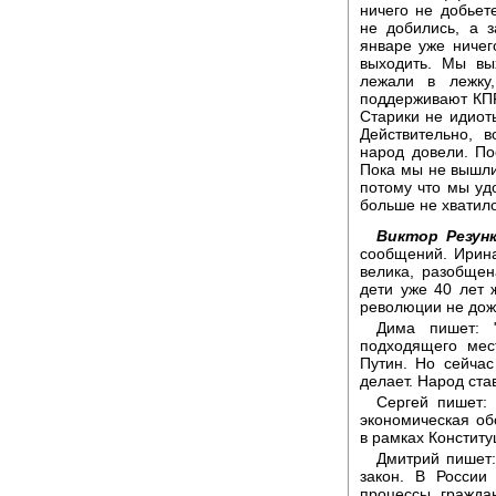
ничего не добьете
не добились, а 
январе уже ничег
выходить. Мы вы
лежали в лежку,
поддерживают КПР
Старики не идиот
Действительно, 
народ довели. П
Пока мы не вышли
потому что мы уд
больше не хватило
Виктор Резунк
сообщений. Ирина
велика, разобщен
дети уже 40 лет 
революции не дож
Дима пишет: 
подходящего мес
Путин. Но сейчас
делает. Народ став
Сергей пишет: 
экономическая об
в рамках Конститу
Дмитрий пишет:
закон. В России
процессы, граждан