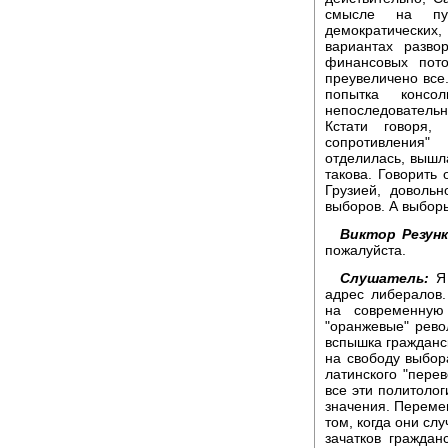
смысле на пут
демократических
вариантах разво
финансовых пото
преувеличено все.
попытка консо
непоследовательн
Кстати говоря,
сопротивления"
отделилась, вышл
такова. Говорить
Грузией, доволь
выборов. А выборы
Виктор Резунк
пожалуйста.
Слушатель:
Я 
адрес либералов.
на современную
"оранжевые" рев
вспышка гражданск
на свободу выбор
латинского "перев
все эти политоло
значения. Перемен
том, когда они сл
зачатков граждан