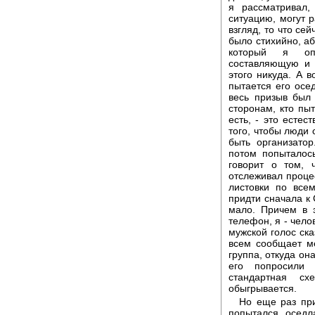
я рассматривал,
ситуацию, могут р
взгляд, то что се
было стихийно, аб
который я опи
составляющую и 
этого никуда. А в
пытается его осед
весь призыв был
сторонам, кто пыт
есть, - это естес
того, чтобы люди 
быть организато
потом попыталось
говорит о том, 
отслеживал процес
листовки по все
придти сначала к 
мало. Причем в э
телефон, я - чело
мужской голос ска
всем сообщает ме
группа, откуда она
его попросили 
стандартная с
обыгрывается.
Но еще раз при
попытался оседл