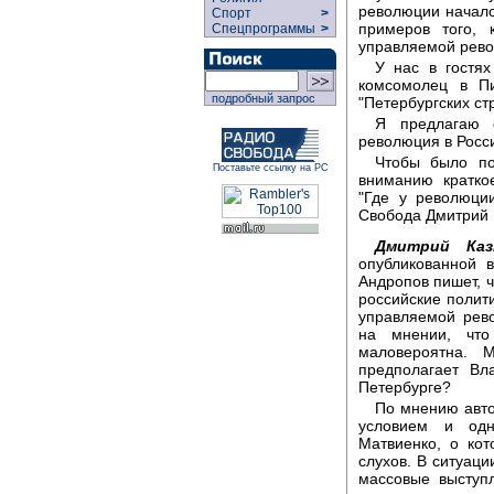
революции начало-
Спорт
>
примеров того, 
Спецпрограммы
>
управляемой рево
У нас в гостях
комсомолец в П
подробный запрос
"Петербургских ст
Я предлагаю 
революция в Росс
Чтобы было по
Поставьте ссылку на РС
вниманию кратко
"Где у революци
Свобода Дмитрий 
Дмитрий Каз
опубликованной 
Андропов пишет, ч
российские полити
управляемой рев
на мнении, что
маловероятна. 
предполагает Вл
Петербурге?
По мнению авто
условием и одн
Матвиенко, о ко
слухов. В ситуаци
массовые выступ