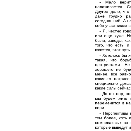
- Мало верит
налаживается. С
Другое дело, что
даже трудно ра
сегодняшний. А на
себя участником в
- Я, честно гов
или еще хуже. Не
были, заводы, как
того, что есть, 
кажется, этот пут
- Хотелось бы 
такая, что бор
центристами. Не
хорошего не буд
менее, все равно
какие-то потряс
специально делае
какие силы сейчас 
- До тех пор, п
мы будем жить т
переменится в на
верит.
- Перспективы 
тем более, хоть 
сомневаюсь я во в
которые выведут из