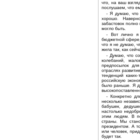
что, на ваш взгл
послушаем, что е
- Я думаю, что
хорошо. Наверно
забастовок полно 
могло быть.
- Вот лично я
бюджетной сфере,
что я не думаю, ч
жила так, как сейч
- Думаю, что с
колебаний, мал
предпосылок для
отраслях развитие
тенденций каких-
российскую эконо
было раньше. Я д
высокопоставленн
- Конкретно дл
несколько независ
бабушек, дедуше
настолько недобр
этим людям. В п
страны. Мы стан
президентом. А т
или человек, при
будет так.