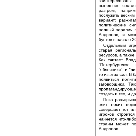
заинтересованы
нынешнее состоя
разгром, напри
послужить веским
вариант: разжиг
политические си
полный паралич п
Андропов, и мо
бунтов в начале 2
Отдельным игр
старая регионал
ресурсов, а также
Как считает Вла
"Петербургское
"яблочники", и "л
то из этих сил. В
появиться полит
заговорщики. Та
пропагандирующее
создать и тех, и д
Пока разыгрыв
элит носит подк
совершает тот ил
игроков строитс
начнется что-либ
страны может по
Андропов.