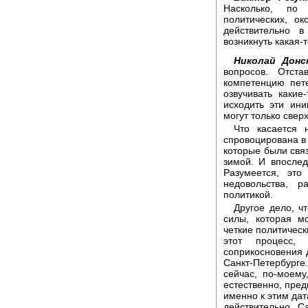
Насколько, по
политических, ок
действительно 
возникнуть какая-
Николай Донс
вопросов. Отст
компетенцию пет
озвучивать каки
исходить эти ин
могут только свер
Что касается 
спровоцирована в
которые были связ
зимой. И впослед
Разумеется, эт
недовольства, р
политикой.
Другое дело, ч
силы, которая м
четкие политическ
этот процесс, 
соприкосновения д
Санкт-Петербурге
сейчас, по-моему
естественно, пред
именно к этим дат
действительно, С