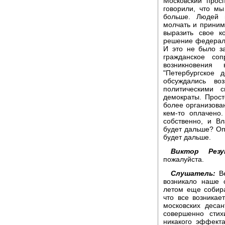
Московский прос
говорили, что м
больше. Людей 
молчать и принима
выразить свое к
решение федераль
И это не было з
гражданское соп
возникновения
"Петербургское 
обсуждались во
политическими 
демократы. Прост
более организова
кем-то оплачено
собственно, и В
будет дальше? Опя
будет дальше.
Виктор Резун
пожалуйста.
Слушатель:
Ве
возникало наше 
летом еще собира
что все возникае
московских десан
совершенно стих
никакого эффекта