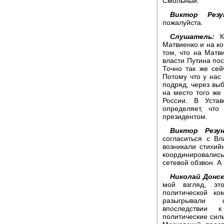
Смольный.
Виктор Резун
пожалуйста.
Слушатель:
Ко
Матвиенко и на ко
том, что на Матв
власти Путина пос
Точно так же сей
Потому что у нас 
подряд, через выб
на место того же
России. В Уста
определяет, чт
президентом.
Виктор Резун
согласиться с Вл
возникали стихий
координировались
сетевой обзвон. А
Николай Донск
мой взгляд, эт
политической ко
разыгрывали ф
впоследствии 
политические сил