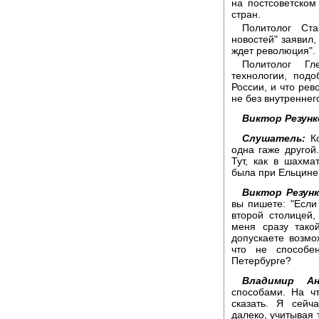
на постсоветском
стран.
Политолог Ста
новостей" заявил,
ждет революция".
Политолог Гл
технологии, под
России, и что рев
не без внутреннег
Виктор Резунк
Слушатель:
Ко
одна гаже другой.
Тут, как в шахма
была при Ельцине
Виктор Резунк
вы пишете: "Если
второй столицей
меня сразу тако
допускаете возмо
что не способе
Петербурге?
Владимир Ан
способами. На чт
сказать. Я сейч
далеко, учитывая 