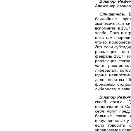
Виктор Резунк
Александр Иванов
Слушатель:
Во
ближайшее вре
экономическая с
вспомните, в 1917
хлебе. Пока в ог
пока там очереди 
что-то приобрест
Это если субсиди
революцию, она
февраль 1917, то
революция сожрал
часть расстреля
либералам, котор
нужна нелигитимн
деле, если вы об
фонарных столбах
либералам о рево
Виктор Резунк
своей статье "
практически в Са
себя могут пред
большие связи 
популярностью у 
если говорить 
управляемая рево