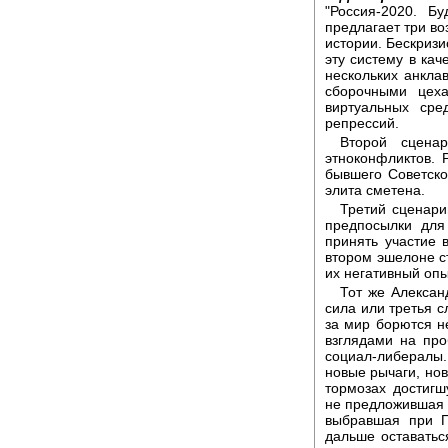
"Россия-2020. Б
предлагает три во
истории. Бескризи
эту систему в ка
нескольких анкла
сборочными цех
виртуальных сре
репрессий.
Второй сцена
этноконфликтов. 
бывшего Советско
элита сметена.
Третий сценари
предпосылки для
принять участие 
втором эшелоне с
их негативный опы
Тот же Алексан
сила или третья с
за мир борются н
взглядами на про
социал-либералы
новые рычаги, нов
тормозах достигш
не предложившая м
выбравшая при П
дальше оставатьс