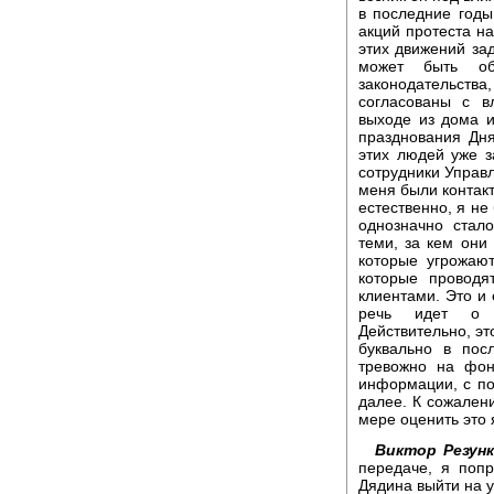
в последние годы
акций протеста на
этих движений за
может быть об
законодательст
согласованы с в
выходе из дома и
празднования Дня 
этих людей уже за
сотрудники Управл
меня были контак
естественно, я не
однозначно стал
теми, за кем они
которые угрожают
которые проводя
клиентами. Это и 
речь идет о в
Действительно, эт
буквально в пос
тревожно на фон
информации, с по
далее. К сожален
мере оценить это 
Виктор Резунк
передаче, я поп
Дядина выйти на у