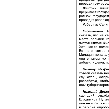
проводит эту рев
Дмитрий пишет
прерывает государ
рамках государс
проводит революци
Роберт из Санкт
Слушатель:
Ви
сказать, что на 
места событий г
чистая стихия был
Хоть как-то помо
Вот это самое г
Милиция поначалу
они в таком же 
добавили денег, п
Виктор Резунк
хотели сказать не
слушатель, котор
разработка, что
стал губернатором
Николай Донск
сценарий отраб
Владимира Путин
уже не избираютс
в регионе опробо