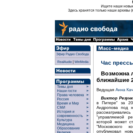
Ищите наши новы
Здесь хранятся только наши архивы (
Эфир Радио Свобода
|
Час пресс
RealAudio
WinMedia
Возможна 
ближайшие 2
Темы дня
>
Ведущая
Анна Ка
Наши гости
>
Права человека
>
Виктор Резунк
Россия
>
в Питере" за 2
Время и Мир
>
Андропова под н
СМИ
>
История и
>
рассматривалис
современность
>
"управляемой р
Культура
>
которой может с
Медицина
>
"Московского 
Образование
>
опубликовал но
Религия
>