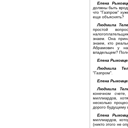
Елена Рыковц
должны быть вроде
что "Газпром" хуж
еще объяснять?
Людмила Теле
простой вопро
налогоплательщи
знаем. Она при
знаем, кто реаль
Абрамович у на
владельцем? Полн
Елена Рыковце
Людмила Тел
"Газпром".
Елена Рыковце
Людмила Теле
конечном счете
миллиардов, хот
несколько процес
дорого будущему 
Елена Рыковц
миллиардов, кот
(никто этого не о