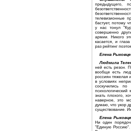
предыдущего, п
безответственно
безответственно
телевизионные п
бастует, потому ч
у нас тонул "Ку
совершенно друг
армии. Никого эт
касается, и глаз
раз рейтинг поэтом
Елена Рыковце
Людмила Теле
ней есть резон. П
вообще есть люд
россиян тяжелая и
в условиях непри
соскучились по
психологический 
знать плохого, хо
наверное, это м
думаю, что укор д
существование. Ин
Елена Рыковце
Ни один порядоч
"Единую Россию".