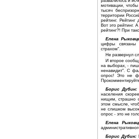
развалилось и исч
мотивации, чтобы
тысяч беспризор
территории Россий
рейтинг. Рейтинг
Вот это рейтинг. 
рейтинг?! При так
Елена Рыковце
цифры связаны 
страхом".
Не развернул с
И второе сообщ
на выборах, - пиш
ненавидит". С фа
опрос! Это не ф
Прокомментируйте,
Борис Дубин:
населения скорее
нищим, страшно 
этом смысле, чтоб
не слишком высок,
опрос - это не гол
Елена Рыковц
административного
Борис Дубин:
Н