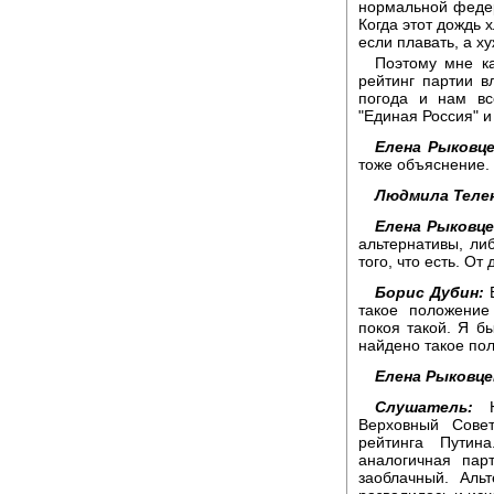
нормальной федер
Когда этот дождь 
если плавать, а ху
Поэтому мне ка
рейтинг партии в
погода и нам вс
"Единая Россия" и
Елена Рыковце
тоже объяснение.
Людмила Теле
Елена Рыковце
альтернативы, либ
того, что есть. От
Борис Дубин:
Е
такое положение
покоя такой. Я бы
найдено такое по
Елена Рыковце
Слушатель:
На
Верховный Сове
рейтинга Путин
аналогичная пар
заоблачный. Аль