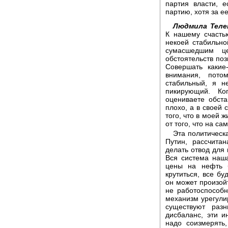
партия власти, е
партию, хотя за е
Людмила Теле
К нашему счасть
некоей стабильно
сумасшедшим ц
обстоятельств поз
Совершать какие
внимания, пото
стабильный, я н
пикирующий. К
оцениваете обста
плохо, а в своей
того, что в моей 
от того, что на с
Эта политическ
Путин, рассчита
делать отвод для 
Вся система наша
цены на нефть б
крутиться, все бу
он может произойт
не работоспособ
механизм урегули
существуют разн
дисбаланс, эти и
надо соизмерять