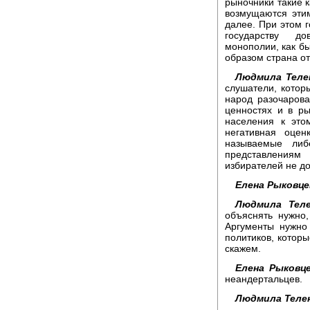
рыночники такие к
возмущаются эти
далее. При этом г
государству до
монополии, как б
образом страна от
Людмила Теле
слушатели, котор
народ разочарова
ценностях и в р
населения к это
негативная оцен
называемые либ
представлениям
избирателей не до
Елена Рыковце
Людмила Теле
объяснять нужно
Аргументы нужно 
политиков, котор
скажем.
Елена Рыковце
неандертальцев.
Людмила Теле