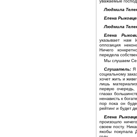
уважаемые господ
Людмила Теле
Елена Рыковце
Людмила Теле
Елена Рыковц
указывает нам И
оппозиция некон
Ничего конкретн
передела собствен
Мы слушаем Сер
Слушатель:
Я 
социальному заказ
хочет жить и живе
лишь материализ
первую очередь,
глазах большинст
ненависть к богат
пор пока он буде
рейтинг и будет д
Елена Рыковце
произошло ничего
своем посту. Ника
якобы покупала Д
году...