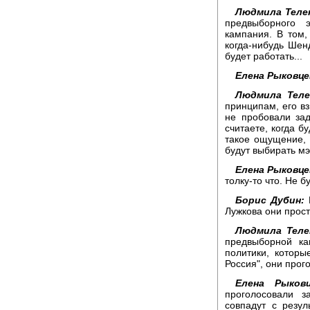
Людмила Теле
предвыборного 
кампания. В том,
когда-нибудь Шенд
будет работать...
Елена Рыковце
Людмила Теле
принципам, его вз
не пробовали зад
считаете, когда 
такое ощущение, 
будут выбирать мэ
Елена Рыковце
толку-то что. Не 
Борис Дубин:
Н
Лужкова они прост
Людмила Теле
предвыборной ка
политики, которы
Россия", они прог
Елена Рыковц
проголосовали 
совпадут с резул