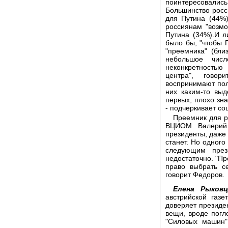
поинтересовал
Большинство росс
для Путина (44%)
россиянам "возмо
Путина (34%).И 
было бы, "чтобы 
"преемника" (бли
небольшое числ
неконкретностью
центра", говор
воспринимают пол
них каким-то вы
первых, плохо зна
- подчеркивает со
Преемник для р
ВЦИОМ Валерий 
президенты, даже 
станет. Но одного
следующим през
недостаточно. "Пр
право выбрать с
говорит Федоров.
Елена Рыковц
австрийской газ
доверяет президен
вещи, вроде погл
"Силовых машин"