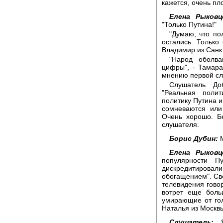
кажется, очень пл
Елена Рыковц
"Только Путина!"
"Думаю, что по
остались. Только
Владимир из Санк
"Народ оболва
цифры", - Тамара
мнению первой сл
Слушатель До
"Реальная поли
политику Путина и 
сомневаются или
Очень хорошо. Б
слушателя.
Борис Дубин:
М
Елена Рыковц
популярности 
дискредитирова
обогащением". Све
телевидения говор
вотрет еще боль
умирающие от голо
Наталья из Москвы
Слушатель:
Я 