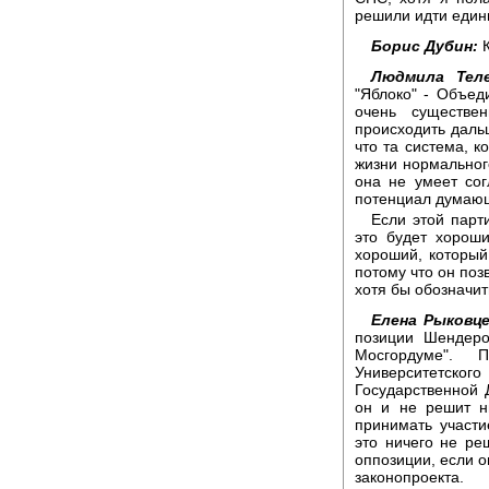
решили идти един
Борис Дубин:
К
Людмила Теле
"Яблоко" - Объед
очень существе
происходить даль
что та система, к
жизни нормальног
она не умеет со
потенциал думаю
Если этой парт
это будет хороши
хороший, который
потому что он поз
хотя бы обозначит
Елена Рыковце
позиции Шендеро
Мосгордуме". 
Университетск
Государственной 
он и не решит ни
принимать участи
это ничего не ре
оппозиции, если о
законопроекта.