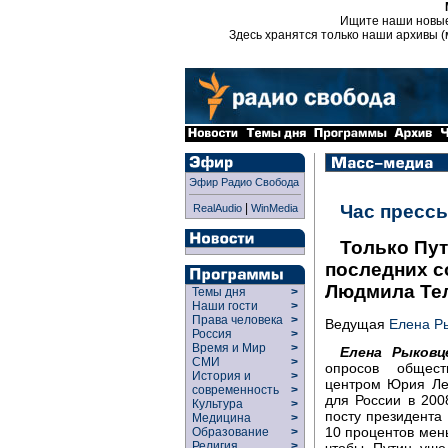
Ищите наши новы
Здесь хранятся только наши архивы (
Эфир Радио Свобода
|
Час пресс
RealAudio
WinMedia
Только Пут
последних с
Людмила Те
Темы дня
>
Наши гости
>
Права человека
>
Ведущая
Елена Р
Россия
>
Время и Мир
>
Елена Рыковц
СМИ
>
опросов общест
История и
>
центром Юрия Ле
современность
>
для России в 20
Культура
>
посту президента 
Медицина
>
10 процентов мень
Образование
>
Религия
>
чтобы Путин уше