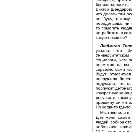
бы вас спросить,
Виктор Шендерови
что делать там ос
не буду, потому
переделаешь, ни н
то помогать людям
но работать в сам
такую позицию?
Людмила Теле
узнала, что В
Университетском 
социологи, чем п
несмотря на все
серьезно сами из
будут относитьс
послушала более
подумала, что ес
послужит детонат
конкретных кандид
результате таких 
продвинутой интел
Но когда-то где-то
Мы говорили с 
Для меня самое 
людей собираются
небольшое количе
СПС, хотя я пола