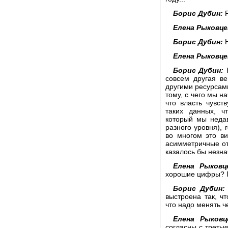
Борис Дубин:
Р
Елена Рыковце
Борис Дубин:
Н
Елена Рыковце
Борис Дубин:
Н
совсем другая ве
другими ресурсами
тому, с чего мы н
что власть чувст
таких данных, ч
который мы недав
разного уровня), 
во многом это в
асимметричные от
казалось бы незна
Елена Рыковц
хорошие цифры? П
Борис Дубин:
выстроена так, ч
что надо менять ч
Елена Рыковц
согласны с третьи