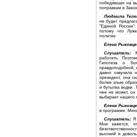
победившая на вы
поправкам в Закон
Людмила Теле
не будет предлага
"Единой России"
потому что Луж
политик.
Елена Рыковце
Слушатель:
Мн
работать. Поэто
Гипотеза о бо
правдоподобной, н
давно озвучила 
президент, она с
более злым образ
и бутылка водки. 
нее не может, он
выбирает нашего 
Елена Рыковце
в программе. Миха
Слушатель:
Я 
Мне кажется, ч
безответственнос
высокий и доволь