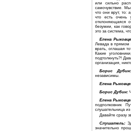
или сильно расп
самочувствие. Мы
что они врут, то: 
что есть очень 
отклоняющаяся от
безумии, как гово
это за система, чт
Елена Рыковце
Левада в прямом 
врать, оглашая то
Какие уголовники
подтолкнуть?! Дав
организация, никто
Борис Дубин
независимы.
Елена Рыковце
Борис Дубин:
Ч
Елена Рыковце
подполковник П
слушательница из 
Давайте сразу з
Слушатель:
Зд
значительно про