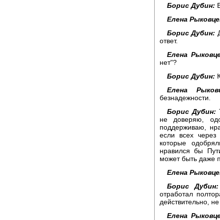
Борис Дубин:
В
Елена Рыковце
Борис Дубин:
Д
ответ.
Елена Рыковце
нет"?
Борис Дубин:
К
Елена Рыковц
безнадежности.
Борис Дубин:
Т
не доверяю, од
поддерживаю, нра
если всех через 
которые одобря
нравился бы Пут
может быть даже 
Елена Рыковце
Борис Дубин:
отработал полтор
действительно, не 
Елена Рыковце