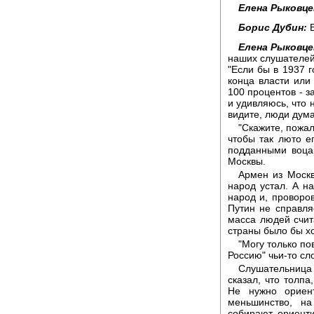
Елена Рыковце
Борис Дубин:
В
Елена Рыковце
наших слушателей 
"Если бы в 1937 
конца власти или 
100 процентов - з
и удивляюсь, что 
видите, люди дума
"Скажите, пожал
чтобы так люто ег
подданными воца
Москвы.
Армен из Москв
народ устал. А 
народ и, проворо
Путин не справля
масса людей счит
страны было бы х
"Могу только по
Россию" чьи-то сло
Слушательница
сказал, что толп
Не нужно ориент
меньшинство, н
собирают, ориент