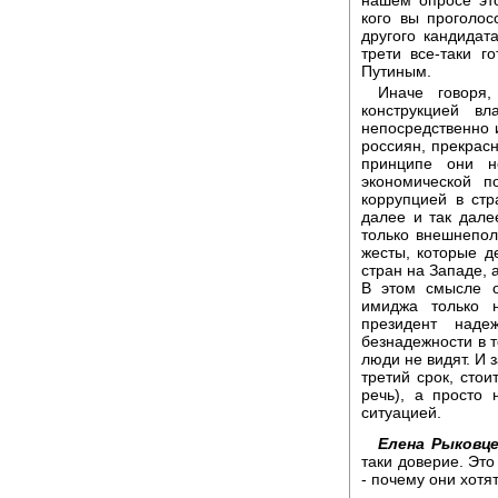
кого вы проголос
другого кандидат
трети все-таки г
Путиным.
Иначе говоря
конструкцией в
непосредственно 
россиян, прекрасн
принципе они н
экономической п
коррупцией в стр
далее и так дале
только внешнеполи
жесты, которые 
стран на Западе, 
В этом смысле о
имиджа только 
президент наде
безнадежности в т
люди не видят. И 
третий срок, стои
речь), а просто
ситуацией.
Елена Рыковце
таки доверие. Эт
- почему они хотя