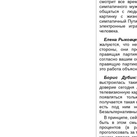
смотрит все вре
симпатичного муж
общаться с людь
картинку с жизн
симпатичный Пути
электронные иг
человека.
Елена Рыковце
жалуются, что не
стороны, они пр
правящая партия
согласно вашим оп
правящую партию!
это работа объясн
Борис Дубин:
выстроилась так
доверие сегодня 
телевизионную кар
появляться тол
получается такая 
есть под ним н
Безальтернативны
В принципе, сей
быть в этом смы
процентов (в р
проголосовать за 
нашем опросе это