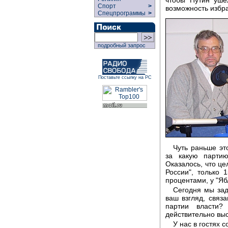
Спорт
>
возможность избра
Спецпрограммы
>
подробный запрос
Поставьте ссылку на РС
Чуть раньше эт
за какую парти
Оказалось, что це
России", только 
процентами, у "Яб
Сегодня мы зад
ваш взгляд, связ
партии власти
действительно выс
У нас в гостях 