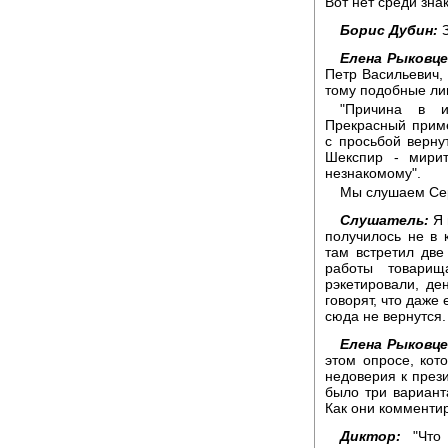
Вот нет среди зна
Борис Дубин:
З
Елена Рыковце
Петр Васильевич, 
тому подобные лиш
"Причина в и
Прекрасный прим
с просьбой верн
Шекспир - мири
незнакомому".
Мы слушаем Сер
Слушатель:
Я 
получилось не в 
там встретил две
работы товари
рэкетировали, де
говорят, что даже 
сюда не вернутся.
Елена Рыковце
этом опросе, кот
недоверия к през
было три вариант
Как они комментир
Диктор:
"Что