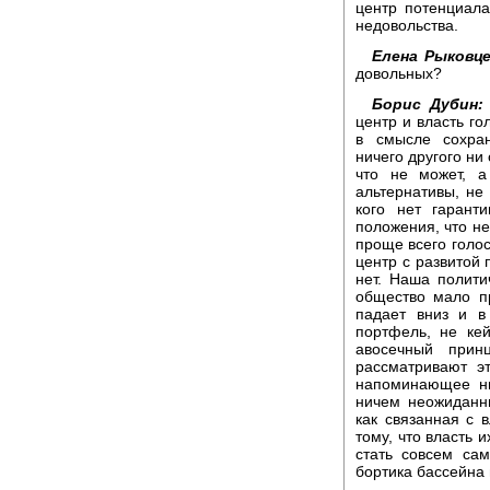
центр потенциала
недовольства.
Елена Рыковце
довольных?
Борис Дубин:
центр и власть го
в смысле сохра
ничего другого ни
что не может, а
альтернативы, не 
кого нет гарант
положения, что не
проще всего голос
центр с развитой 
нет. Наша полити
общество мало пр
падает вниз и в
портфель, не ке
авосечный прин
рассматривают э
напоминающее н
ничем неожиданны
как связанная с 
тому, что власть и
стать совсем сам
бортика бассейна