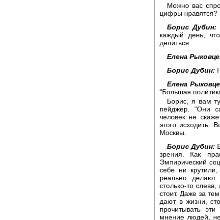
Можно вас спро
цифры нравятся?
Борис Дубин:
каждый день, чт
делиться.
Елена Рыковце
Борис Дубин:
Н
Елена Рыковце
"Большая политик
Борис, я вам т
пейджер. "Они с
человек не скаже
этого исходить. 
Москвы.
Борис Дубин:
Е
зрения. Как пра
Эмпирический соци
себе ни крутили,
реально делают.
столько-то слева, 
стоит. Даже за те
дают в жизни, с
прочитывать эти
мнение людей, не