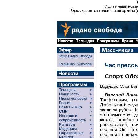
Ищите наши новы
Здесь хранятся только наши архивы (
Эфир Радио Свобода
|
Час пресс
RealAudio
WinMedia
Спорт. Обо
Ведущие Олег Ви
Темы дня
>
Наши гости
>
Валерий Вино
Права человека
>
Трефиловым, гл
Россия
>
Любопытный случай
Время и Мир
>
звали за рубеж. Т
СМИ
>
это называется, д
История и
>
кстати, гандбол
современность
>
рассказывает, п
Культура
>
Медицина
>
сборной Ян Питл
Образование
>
сборной и принима
Религия
>