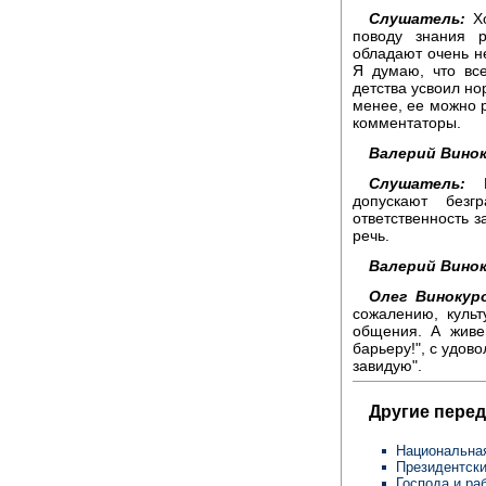
Слушатель:
Хо
поводу знания р
обладают очень н
Я думаю, что все
детства усвоил но
менее, ее можно 
комментаторы.
Валерий Винок
Слушатель:
Гл
допускают без
ответственность з
речь.
Валерий Винок
Олег Винокур
сожалению, культ
общения. А живе
барьеру!", с удов
завидую".
Другие перед
Национальная
Президентск
Господа и ра