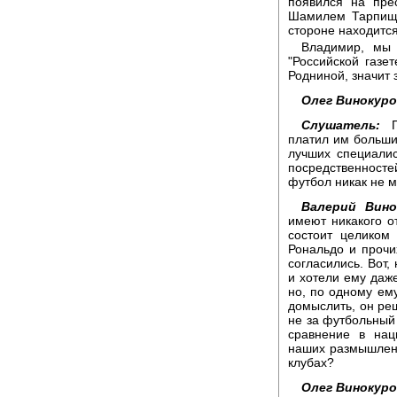
появился на пре
Шамилем Тарпище
стороне находится
Владимир, мы 
"Российской газе
Родниной, значит 
Олег Винокуро
Слушатель:
Пе
платил им больши
лучших специалис
посредственност
футбол никак не м
Валерий Вино
имеют никакого о
состоит целиком
Рональдо и прочи
согласились. Вот,
и хотели ему даже
но, по одному ем
домыслить, он реш
не за футбольный 
сравнение в нац
наших размышлени
клубах?
Олег Винокуро