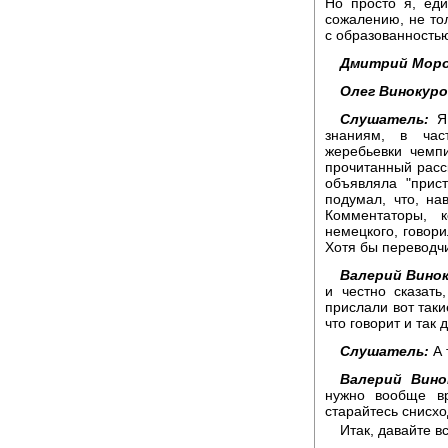
Но просто я, еди
сожалению, не тол
с образованностью
Дмитрий Моро
Олег Винокуро
Слушатель:
Я 
знаниям, в час
жеребьевки чемп
прочитанный расск
объявляла "прис
подумал, что, на
Комментаторы, 
немецкого, говори
Хотя бы переводч
Валерий Винок
и честно сказат
прислали вот таки
что говорит и так 
Слушатель:
А 
Валерий Вино
нужно вообще вр
старайтесь снисхо
Итак, давайте в