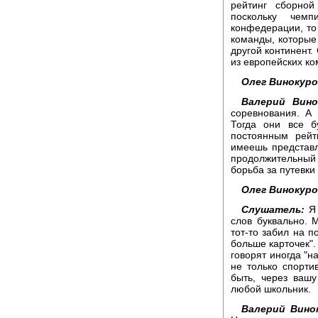
рейтинг сборной
поскольку чем
конфедерации, то 
команды, которые
другой континент.
из европейских ко
Олег Винокуро
Валерий Вино
соревнования. А
Тогда они все б
постоянным рейт
имеешь представл
продолжительный
борьба за путевки
Олег Винокуро
Слушатель:
Я 
слов буквально. 
тот-то забил на п
больше карточек". 
говорят иногда "на
не только спорти
быть, через вашу
любой школьник.
Валерий Вино