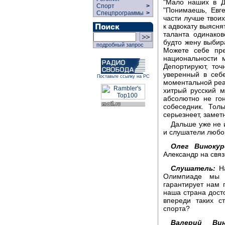
"Мало наших в Д
Спорт
>
"Понимаешь, Евг
Спецпрограммы
>
части лучше твоих
к адвокату выяснят
таланта одинаков
будто жену выбира
подробный запрос
Можете себе пре
национальности 
Депортируют, точ
уверенный в себе
Поставьте ссылку на РС
моментальной реа
хитрый русский м
абсолютно не го
собеседник. Тол
серьезнеет, заметн
Дальше уже не 
и слушатели любоп
Олег Винокур
Александр на связ
Слушатель:
На
Олимпиаде мы 
гарантирует нам 
наша страна дост
впереди таких с
спорта?
Валерий Вин