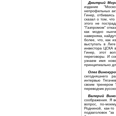
Дмитрий Моро
издание "Моско
непрофильных акт
Гинер, отбиваясь
сказал о том, что
этого не пострад
"Газпромом" отка
как модно нынч
наверняка, найдут
более, что, как 
выступать в Лиг
инвестора ЦСКА в
Гинер, этот во
переговоры. И со
узнаем имя ново
принципиально дл
Олег Винокуро
сегодняшнего р
интервью Тягаче
своим тренером 
переводчик русско
Валерий Вино
соображения. Я во
вопрос, по-моем
Родниной, как-то
подзаголовок "за