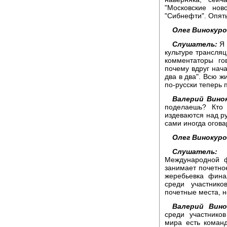
"Московские нов
"Сибнефти". Опять
Олег Винокуро
Слушатель:
Я 
культуре трансляц
комментаторы го
почему вдруг нача
два в два". Всю ж
по-русски теперь 
Валерий Вино
поделаешь? Кто 
издеваются над ру
сами иногда огова
Олег Винокуро
Слушатель:
Я
Международной ф
занимает почетное
жеребьевка фина
среди участник
почетные места, 
Валерий Вино
среди участнико
мира есть команд