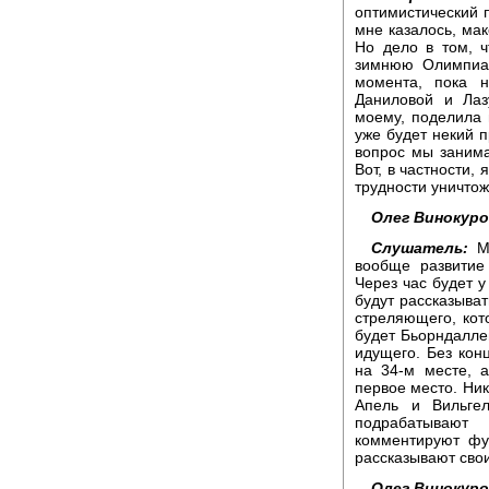
оптимистический п
мне казалось, мак
Но дело в том, 
зимнюю Олимпиад
момента, пока 
Даниловой и Лаз
моему, поделила ш
уже будет некий п
вопрос мы занима
Вот, в частности,
трудности уничтож
Олег Винокуро
Слушатель:
Мн
вообще развитие
Через час будет у
будут рассказыва
стреляющего, кот
будет Бьорндалле
идущего. Без кон
на 34-м месте, 
первое место. Ник
Апель и Вильге
подрабатывают
комментируют фу
рассказывают свои
Олег Винокуро