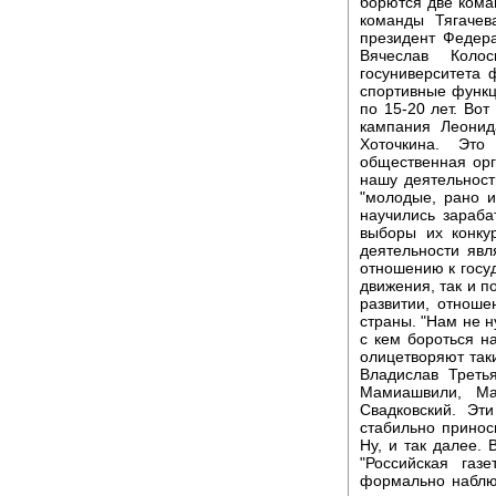
борются две кома
команды Тягачев
президент Федер
Вячеслав Коло
госуниверситета 
спортивные функ
по 15-20 лет. Вот
кампания Леонид
Хоточкина. Это
общественная орг
нашу деятельност
"молодые, рано и
научились зараба
выборы их конку
деятельности явл
отношению к госу
движения, так и п
развитии, отноше
страны. "Нам не ну
с кем бороться н
олицетворяют так
Владислав Треть
Мамиашвили, Ма
Свадковский. Эт
стабильно принос
Ну, и так далее.
"Российская газ
формально наблю