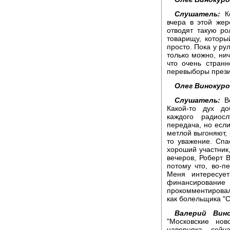
Слушатель:
Ко
вчера в этой жер
отводят такую ро
товарищу, которы
просто. Пока у ру
только можно, нич
что очень стран
перевыборы прези
Олег Винокуро
Слушатель:
Во
Какой-то дух до
каждого радиос
передача, но если
метлой выгоняют, 
то уважение. Спа
хороший участник,
вечеров, Роберт В
потому что, во-п
Меня интересует
финансирование
прокомментировал 
как болельщика "С
Валерий Вино
"Московские нов
наверняка, сейч