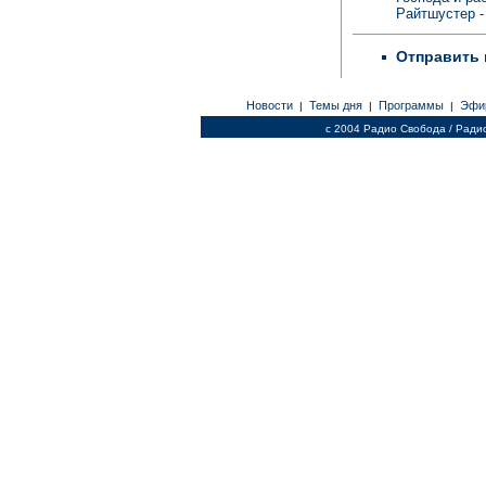
Райтшустер -
Отправить 
Новости
Темы дня
Программы
Эфи
|
|
|
c 2004 Радио Свобода / Ради