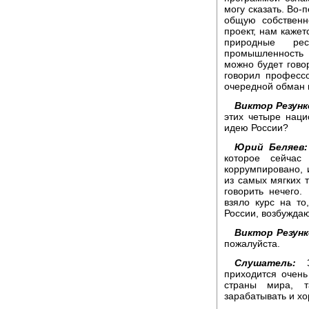
могу сказать. Во-п
общую собственн
проект, нам кажет
природные рес
промышленность 
можно будет гово
говорил професс
очередной обман 
Виктор Резунк
этих четыре нац
идею России?
Юрий Беляев:
которое сейчас
коррумпировано, 
из самых мягких 
говорить нечего.
взяло курс на то
России, возбуждаю
Виктор Резунк
пожалуйста.
Слушатель:
приходится очень
страны мира, 
зарабатывать и хо