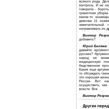
всякого рода. Дел
контроль. И не на
говорила - борот
грамотная уборка
каком-то кошмар
девочки 11 ноже
замечательный 
натравливать их др
Виктор Резун
добавить?
Юрий Беляев:
давайте аргумен
русских? Аргумен
народ не може
медицинскую по
бедственном про
Какие еще аргуме
то обсуждать тако
это хорошая жизнь
России. Вот на
осуществить, ка
власти. Все.
Виктор Резунк
Другие перед