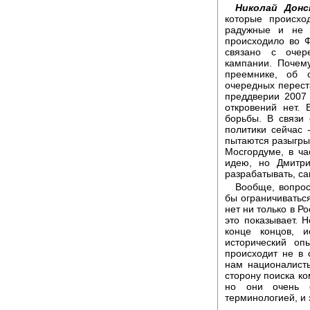
Николай Донс
которые происхо
радужные и не р
происходило во Ф
связано с очер
кампании. Почему
преемнике, об 
очередных перест
преддверии 2007 
откровений нет.
борьбы. В связи 
политики сейчас 
пытаются разыгрыв
Мосгордуме, в ча
идею, но Дмитри
разрабатывать, са
Вообще, вопрос
бы ограничиватьс
нет ни только в Р
это показывает. Н
конце концов, и
исторический оп
происходит не в 
нам националисты
сторону поиска к
но они очень с
терминологией, и 