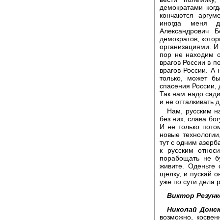
демократами когд
кончаются аргум
иногда меня д
Александрович 
демократов, котор
организациями. И 
пор не находим о
врагов России в п
врагов России. А
только, может бы
спасения России, 
Так нам надо сади
и не отталкивать д
Нам, русским н
без них, слава бо
И не только потом
новые технологии
тут с одним азерб
к русским относ
порабощать не б
живите. Оденьте 
щелку, и пускай о
уже по сути дела 
Виктор Резунк
Николай Донск
возможно, косвен