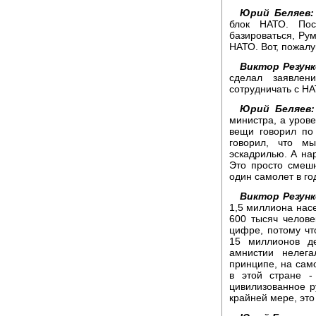
Юрий Беляев:
блок НАТО. Пос
базироваться, Рум
НАТО. Вот, пожалу
Виктор Резунк
сделал заявлен
сотрудничать с НА
Юрий Беляев:
министра, а урове
вещи говорил по
говорил, что м
эскадрилью. А нар
Это просто смешн
один самолет в год
Виктор Резунк
1,5 миллиона нас
600 тысяч челове
цифре, потому чт
15 миллионов д
амнистии нелега
принципе, на сам
в этой стране -
цивилизованное ру
крайней мере, это