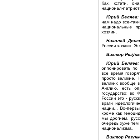
Как, кстати, он
национал-патриот
Юрий Беляев:
нам надо все-таки
национальные п
хозяин.
Николай Донск
России хозяин. Эт
Виктор Резунк
Юрий Беляев:
оппонировать по 
все время говоря
просто великие. 
великих вообще 
Англию, есть оп
государство: во 
России это - русс
враги идеологич
нации... Во-перв
кроме как геноцид
мы дрогнем, русс
очередь хуже тем
национализма.
Виктор Резунк