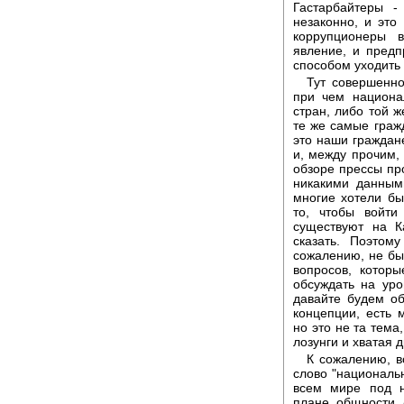
Гастарбайтеры -
незаконно, и это
коррупционеры в
явление, и предп
способом уходить 
Тут совершенн
при чем национа
стран, либо той ж
те же самые граж
это наши граждане
и, между прочим, 
обзоре прессы пр
никакими данным
многие хотели бы
то, чтобы войти
существуют на К
сказать. Поэто
сожалению, не бы
вопросов, котор
обсуждать на уро
давайте будем об
концепции, есть 
но это не та тема
лозунги и хватая д
К сожалению, в
слово "национальн
всем мире под н
плане общности 