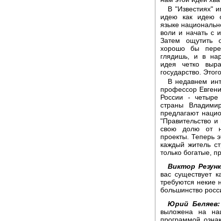
В "Известиях" 
идею как идею о
языке национально
воли и начать с и
Затем ощутить о
хорошо бы пере
глядишь, и в на
идея четко выр
государство. Этого
В недавнем инт
профессор Евген
России - четыре
страны Владими
предлагают наци
"Правительство и
свою долю от н
проекты. Теперь э
каждый житель ст
только богатые, п
Виктор Резунк
вас существует 
требуются некие 
большинство росс
Юрий Беляев:
выложена на на
программой ознак