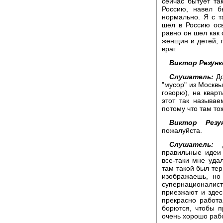
сейчас бытует та
Россию, навел б
нормально. Я с т
шел в Россию осв
равно он шел как 
женщин и детей, п
враг.
Виктор Резунк
Слушатель:
Д
"мусор" из Москвы
говорю), на кварт
этот так называе
потому что там то
Виктор Резун
пожалуйста.
Слушатель:
правильные идеи 
все-таки мне уда
там такой был терм
изображаешь, но
супернационалист
приезжают и здес
прекрасно работа
борются, чтобы п
очень хорошо рабо