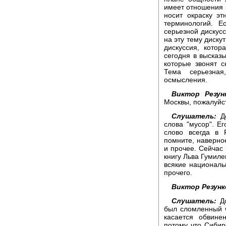
имеет отношения к
носит окраску э
терминологий. 
серьезной дискусс
на эту тему диску
дискуссия, котор
сегодня в высказ
которые звонят 
Тема серьезная
осмысления.
Виктор Резун
Москвы, пожалуйс
Слушатель:
Д
слова "мусор". Ег
слово всегда в 
помните, наверно
и прочее. Сейчас
книгу Льва Гумиле
всякие национальн
прочего.
Виктор Резунк
Слушатель:
Д
был сломленный ч
касается обвине
потому что Сибир