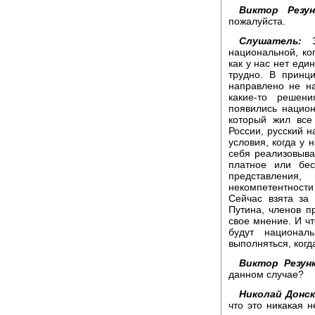
Виктор Резун
пожалуйста.
Слушатель:
национальной, ко
как у нас нет еди
трудно. В принци
направлено не н
какие-то решени
появились нацио
который жил все
России, русский 
условия, когда у
себя реализовыва
платное или бес
представления
некомпетентност
Сейчас взята за 
Путина, членов п
свое мнение. И ч
будут национал
выполняться, когд
Виктор Резунк
данном случае?
Николай Донск
что это никакая н