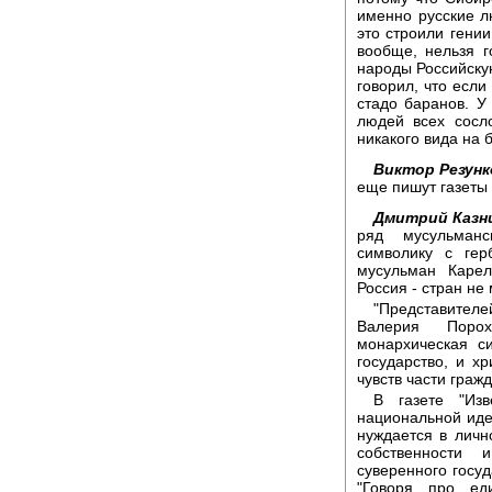
именно русские л
это строили гении
вообще, нельзя г
народы Российску
говорил, что если
стадо баранов. У
людей всех сосло
никакого вида на 
Виктор Резунк
еще пишут газеты
Дмитрий Казн
ряд мусульманс
символику с гер
мусульман Карел
Россия - стран не
"Представите
Валерия Порох
монархическая с
государство, и х
чувств части гражд
В газете "Изв
национальной идее
нуждается в личн
собственности
суверенного госу
"Говоря про ед