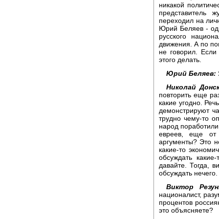
никакой политичес
представитель ж
переходил на личн
Юрий Беляев - оди
русского национ
движения. А по по
не говорил. Если
этого делать.
Юрий Беляев:
Николай Донск
повторить еще раз
какие угодно. Реч
демонстрируют чащ
трудно чему-то оп
народ поработили,
евреев, еще от 
аргументы? Это н
какие-то экономи
обсуждать какие-
давайте. Тогда, в
обсуждать нечего.
Виктор Резун
националист, разу
процентов россия
это объясняете?