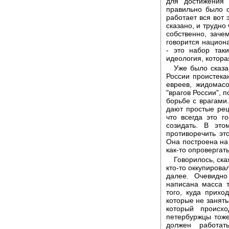
для достижения 
правильно было с
работает вся вот 
сказано, и трудно
собственно, зачем
говорится национа
- это набор так
идеология, котора
Уже было сказ
России проистека
евреев, жидомас
"врагов России", п
борьбе с врагами.
дают простые рец
что всегда это г
созидать. В эт
противоречить эт
Она построена на 
как-то опровергать
Говорилось, ск
кто-то оккупирова
далее. Очевидн
написана масса т
того, куда прихо
которые не заняты
который происхо
петербуржцы тоже 
должен работать