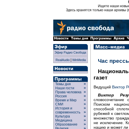
Ищите наши новы
Здесь хранятся только наши архивы (
Эфир Радио Свобода
|
Час пресс
RealAudio
WinMedia
Национальн
газет
Темы дня
>
Ведущий
Виктор Р
Наши гости
>
Права человека
>
Виктор Резу
Россия
>
словосочетание 
Время и Мир
>
Поиском национ
СМИ
>
История и
>
способной сплот
современность
>
рубежей к светло
Культура
>
множество гражд
Медицина
>
не исключение. К
Образование
>
нацию и может ли 
Религия
>