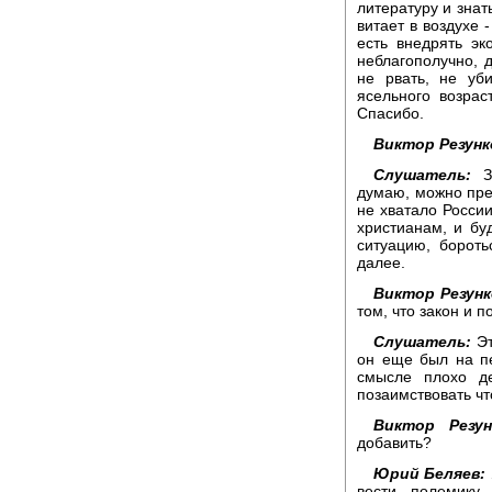
литературу и знат
витает в воздухе 
есть внедрять эк
неблагополучно, 
не рвать, не уб
ясельного возра
Спасибо.
Виктор Резунк
Слушатель:
думаю, можно пред
не хватало Росси
христианам, и бу
ситуацию, бороть
далее.
Виктор Резунк
том, что закон и 
Слушатель:
Эт
он еще был на пе
смысле плохо д
позаимствовать чт
Виктор Резун
добавить?
Юрий Беляев:
вести полемику