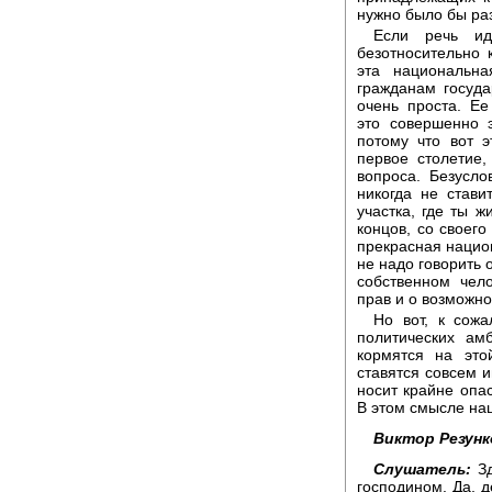
нужно было бы раз
Если речь ид
безотносительно 
эта национальн
гражданам госуда
очень проста. Ее
это совершенно 
потому что вот э
первое столетие,
вопроса. Безусло
никогда не стави
участка, где ты ж
концов, со своего
прекрасная национ
не надо говорить 
собственном чел
прав и о возможно
Но вот, к сожа
политических ам
кормятся на это
ставятся совсем и
носит крайне опас
В этом смысле на
Виктор Резунк
Слушатель:
З
господином. Да, 