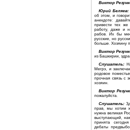
Виктор Резунк
Юрий Беляев:
об этом, и говори
анекдоте: давай
привести тех же
работу, даже и 
рабов. Их бы ме
русские, но русск
больше. Хозяину п
Виктор Резунк
из Башкирии, здра
Слушатель:
Н
Мегрэ, и заключа
родовое поместь
прочная связь с 
хозяин.
Виктор Резунк
пожалуйста.
Слушатель:
З
прав, мы хотим 
нужна великая Рос
выступающий, нам
принята сегодн
дебаты предвыбо