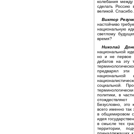
колебания между
сделать Россию 
великой. Спасибо.
Виктор Резунк
настойчиво требуе
национальную иде
светлому будуще
время?
Николай Донс
национальной иде
но и не первое с
дебатов на эту 
терминологическо
предварял эти 
национальной
националистиче
социальной. Пр
терминологическ
политики, в част
отождествляют
Безусловно, это
всего именно так
в общемировом с
идея государствен
в смысле тех гра
территории, по
принадлежащих к 