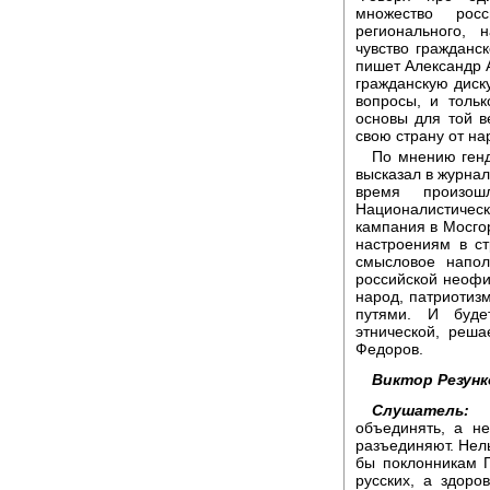
множество рос
регионального, 
чувство гражданс
пишет Александр 
гражданскую диску
вопросы, и толь
основы для той в
свою страну от н
По мнению ген
высказал в журнал
время произош
Националистиче
кампания в Мосго
настроениям в ст
смысловое напол
российской неофи
народ, патриотиз
путями. И буде
этнической, реш
Федоров.
Виктор Резунк
Слушатель
объединять, а н
разъединяют. Нель
бы поклонникам Г
русских, а здоро