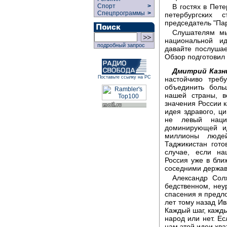
В гостях в Пет
Спорт
>
Спецпрограммы
>
петербургских 
председатель "Па
Слушателям мы
национальной и
подробный запрос
давайте послушае
Обзор подготовил
Дмитрий Казн
Поставьте ссылку на РС
настойчиво треб
объединить боль
нашей страны, в
значения России 
идея здравого, ц
не левый наци
доминирующей и
миллионы людей
Таджикистан гото
случае, если на
Россия уже в бли
соседними держава
Александр Сол
бедственном, неу
спасения я предл
лет тому назад И
Каждый шаг, кажды
народ или нет. Ес
нам этой идеи хват