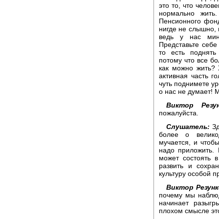
это то, что челов
нормально жить
Пенсионного фонда
нигде не слышно, 
ведь у нас мин
Представьте себе
то есть поднять
потому что все бо
как можно жить? 
активная часть г
чуть поднимете ур
о нас не думает! 
Виктор Резун
пожалуйста.
Слушатель:
З
более о велико
мучается, и чтоб
надо приложить. 
может состоять 
развить и сохра
культуру особой 
Виктор Резунк
почему мы наблю
начинает разыгр
плохом смысле эт