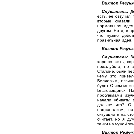
Виктор Резунк
Слушатель:
Д
есть, ее озвучил 
вторые сказали:
нормальная идея
другом. Но я, в п
что нужно дейст
правильная идея, 
Виктор Резунк
Слушатель:
З
хорошо жить, хор
пожалуйста, но 
Сталине, были пер
чему это приве
Беляевым, извин
будет. О чем можн
Благовещенск, На
проблемами изуч
начали убивать: 
дальше что? О 
национализм, н
ситуации я на сто
считает, но я ду
танки на чужой зе
Виктор Резунк