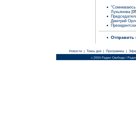
"Сомневаюсь,
Лукьянова
[05
Председатель
Дмитрий Орло
Президентск
Отправить 
Новости
Темы дня
Программы
Эфи
|
|
|
c 2004 Радио Свобода / Ради