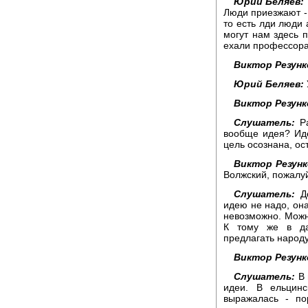
Юрий Беляев:
Люди приезжают - 
то есть лди люди 
могут нам здесь 
ехали профессора,
Виктор Резунк
Юрий Беляев:
Виктор Резунк
Слушатель:
Р
вообще идея? Иде
цель осознана, ос
Виктор Резунк
Волжский, пожалу
Слушатель:
Д
идею не надо, она
невозможно. Можн
К тому же в да
предлагать народ
Виктор Резунк
Слушатель:
В
идеи. В ельцин
выражалась - по