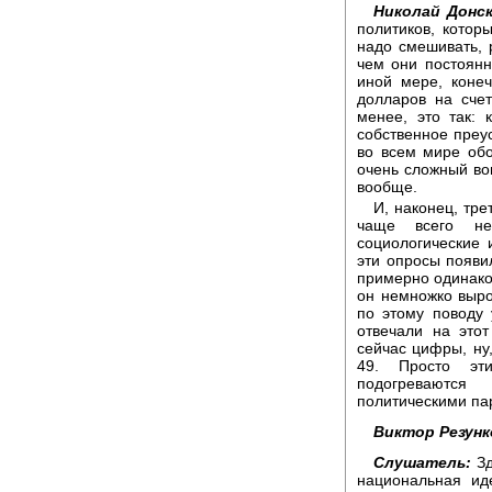
Николай Донск
политиков, которы
надо смешивать, 
чем они постоянно
иной мере, конеч
долларов на счет
менее, это так: 
собственное преус
во всем мире обо
очень сложный воп
вообще.
И, наконец, тре
чаще всего не
социологические и
эти опросы появи
примерно одинаков
он немножко вырос
по этому поводу 
отвечали на это
сейчас цифры, ну,
49. Просто эт
подогреваются
политическими па
Виктор Резунк
Слушатель:
Зд
национальная ид