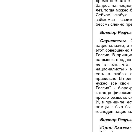
дремотное такое
Запрос на нацио
лет, тогда можно 
Сейчас любую н
займемся свои
бессмысленно пред
Виктор Резунк
Слушатель:
национализме, и м
этот совершенно
России. В принци
на рынок, продают
не в том, что 
националисты - 
есть в любых с
правильно. В прин
нужно все свои 
Россия" - бюрок
катастрофические
просто развалился
И, в принципе, е
немцы - был бы 
господин национал
Виктор Резунк
Юрий Беляев: