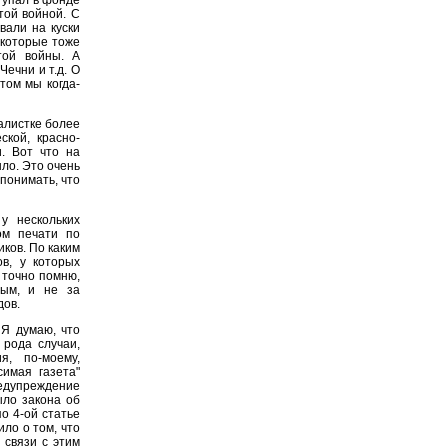
той войной. С
вали на куски
 которые тоже
той войны. А
Чечни и т.д. О
том мы когда-
алистке более
ской, красно-
и. Вот что на
шло. Это очень
понимать, что
 нескольких
ом печати по
ков. По каким
в, у которых
 точно помню,
вым, и не за
дов.
 Я думаю, что
 рода случаи,
я, по-моему,
симая газета"
едупреждение
ыло закона об
о 4-ой статье
ло о том, что
 связи с этим