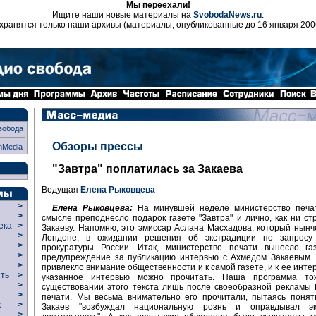
Мы переехали!
Ищите наши новые материалы на
SvobodaNews.ru
.
хранятся только наши архивы (материалы, опубликованные до 16 января 200
вобода
Обзоры прессы
nMedia
"Завтра" поплатилась за Закаева
Ведущая
Елена Рыковцева
>
Елена Рыковцева:
На минувшей неделе министерство печат
>
смысле преподнесло подарок газете "Завтра" и лично, как ни ст
века
>
Закаеву. Напомню, это эмиссар Аслана Масхадова, который нынч
>
Лондоне, в ожидании решения об экстрадиции по запросу
р
>
прокуратуры России. Итак, министерство печати вынесло газ
>
предупреждение за публикацию интервью с Ахмедом Закаевым.
>
привлекло внимание общественности и к самой газете, и к ее интер
сть
>
указанное интервью можно прочитать. Наша программа то
>
существовании этого текста лишь после своеобразной рекламы
>
печати. Мы весьма внимательно его прочитали, пытаясь понят
ие
>
Закаев "возбуждал национальную рознь и оправдывал экс
>