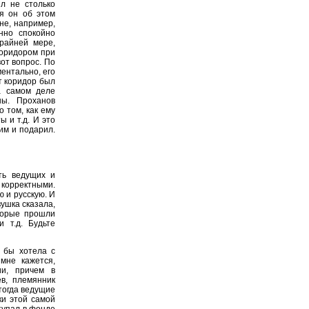
ыл не столько
тя он об этом
не, например,
нно спокойно
райней мере,
коридором при
вот вопрос. По
ентально, его
т коридор был
а самом деле
ны. Проханов
 том, как ему
ы и т.д. И это
им и подарил.
ть ведущих и
 корректными.
 и русскую. И
ушка сказала,
оторые прошли
 т.д. Будьте
 бы хотела с
мне кажется,
ии, причем в
в, племянник
тогда ведущие
ки этой самой
тупал в фонде