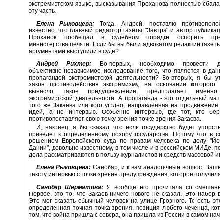
экстремистском языке, высказывания Проханова полностью сбал
эту часть.
Елена Рыковцева:
Тогда, Андрей, поставлю противополо
известно, что главный редактор газеты "Завтра" и автор публика
Проханов пообещал в судебном порядке оспорить пре
министерства печати. Если бы вы были адвокатом редакции газеты 
аргументами выступили в суде?
Андрей Рихтер:
Во-первых, необходимо провести де
объективно-независимое исследование того, что является в да
пропагандой экстремистской деятельности? Во-вторых, я бы у
закон противодействия экстремизму, на основании которого 
вынесло такое предупреждение, предполагает именно
экстремистской деятельности. А пропаганда - это отдельный мат
того же Закаева или кого угодно, направленная на продвижение
идей, а не интервью. Особенно интервью, где тот, кто бер
противопоставляет свою точку зрения точке зрения Закаева.
И, наконец, я бы сказал, что если государство будет упорств
приведет к определенному позору государства. Потому что в с
решением Европейского суда по правам человека по делу "Йе
Дании", довольно известному, в том числе и в российском МИДе, п
дела рассматриваются в пользу журналистов и средств массовой 
Елена Рыковцева:
Санобар, и к вам аналогичный вопрос. Ваш
тексту интервью с точки зрения предупреждения, которое получила
Санобар Шерматова:
Я вообще его прочитала со смешанн
Первое, это то, что Закаев ничего нового не сказал. Это набор 
Это мог сказать обычный человек на улице Грозного. То есть э
определенная точная точка зрения, позиция любого чеченца, ко
том, что война пришла с севера, она пришла из России в самом нач