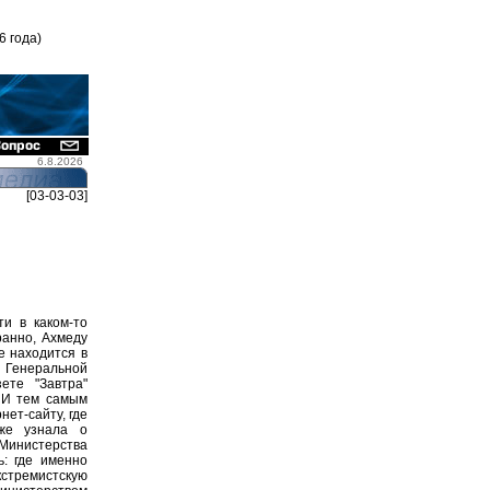
6 года)
6.8.2026
[03-03-03]
и в каком-то
ранно, Ахмеду
е находится в
 Генеральной
ете "Завтра"
 И тем самым
нет-сайту, где
же узнала о
 Министерства
ь: где именно
тремистскую