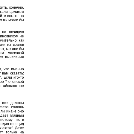
рить, конечно,
тали целиком
уйте встать на
м вы могли бы
 на позицию
чиновником не
чительно как
дин из врагов
ет, как они бы
ам массовой
ля вынесения
а, что именно
 вам сказать:
. Если кто-то
ее "чеченской
то абсолютное
 все должны
каева сплошь
или иначе оно
адает главный
потому что в
ходил геноцид
 актах". Даже
ит только на