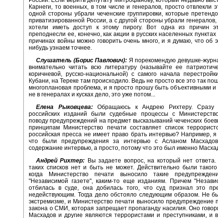
Карнеги, то военных, в том числе и генералов, просто отвлекли э
одной стороны убрали чеченские группировки, которые претендо
приватизированной России, а с другой стороны убрали генералов,
хотели иметь доступ к этому пирогу. Вот одна из причин э
преподнесли ее, конечно, как акции в русских населенных пунктах 
причинах войны можно говорить очень много, и я думаю, что об э
нибудь узнаем точнее.
Слушатель (Борис Павлович):
Я порекомендую девушке-журн
внимательно читать всю литературу (называйте ее патриотиче
коричневой, русско-национальной) с самого начала перестройк
Кубани, на Тереке там происходило. Ведь не просто все это так по
многоплановая проблема, и я просто прошу быть объективными и 
не в генералах и кусках дело, это уже потом...
Елена Рыковцева:
Обращаюсь к Андрею Рихтеру. Сразу у
российских изданий были судебные процессы с Министерств
поводу предупреждений на предмет высказываний чеченских боеви
принципам Министерство печати составляет список террористо
российская пресса не имеет право брать интервью? Например, я
что были предупреждения за интервью с Асланом Масхадо
содержание интервью, а просто, потому что это был именно Масха
Андрей Рихтер:
Вы задаете вопрос, на который нет ответа.
таких списков нет и быть не может. Действительно были такого
когда Министерство печати выносило такие предупреждени
"Независимой газете", каким-то еще изданиям. Причем "Незави
отбилась в суде, она добилась того, что суд признал это пр
недействующим. Тогда дело обстояло следующим образом. Не б
экстремизме, и Министерство печати выносило предупреждение п
закона о СМИ, которая запрещает пропаганду насилия. Оно говори
Масхадов и другие являются террористами и преступниками, и в