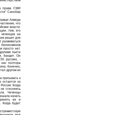
инистерством
ра права СМИ
ости" Санобар
тервью Ахмеда
ечатление, что
ийские власти:
ции, тем, кто
ь чеченцев на
ссия решит для
т развиваться
т бизнесменов
и просто нет.
другими пьете
, бандит. Он
50 русских, -
 нас полтора
ина. Конечно,
стал другом их
а призывать к
е остается за
 России. Когда
 не стесняясь
ала. Чеченцы
решала начать
принять ее и
. Когда будет
стремистскую
 возникла моя