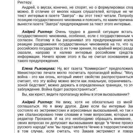
Рихтеру.
Андрей, о вкусах, конечно, не спорят, но о формулировках спо
можно. В отличие от многих наших слушателей, которые не чи
текст интервью в газете "Завтра" - вы этот текст читали. Попроб
позицию государственного чиновника и пояснить, по каким причина
вынести газете "Завтра" предупреждение за текст этого интервью.
Андрей Рихтер:
Очень трудно в данной ситуации встать
государственного чиновника, особенно, если с государственным 
согласен. Поэтому я бы расценивал это предупреждение исклю
реакцию раздражения государственных чиновников на то, что о
российского государства (с их точки зрения, по крайней мере) разда
сказали, направо и налево интервью российским средств
информации. Ничего кроме этого я бы не считал основанием д
такого предупреждения.
Елена Рыковцева:
Ну, вот газета "Коммерсант" предположил
Министерство печати могло посчитать пропагандой войны: "Могу
война - это как огонь, который имеет свойство распространяться"
считает, что эту войну можно вести как локальную, ограничивать 
зоной бедствия", можно держать в определенных границах, то э
заблуждение. Война будет распространяться".
Вы, как юрист, видите пропаганду войны в этом высказывании?
Андрей Рихтер:
Не вижу, хотя не обязательно со мной
соглашаться. Но я вижу другое. Даже если бы интервью За
состояло из экстремистских и агрессивных высказываний, но так 
уже сбалансировано теми словами и теми вопросами, которые з
редактор Проханов. И на это необходимо обращать внимание, 
своих вопросах он допускает высказывания вроде "в Чечне проис
русского народа" или "вы представляете Чечню в террористических
в том случае, если считать, что Закаев экстремист и говор