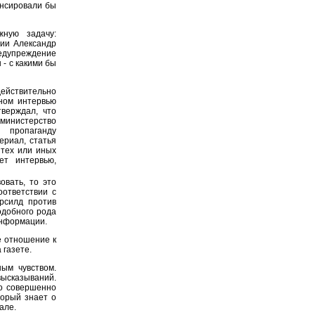
ансировали бы
жную задачу:
ции Александр
дупреждение
- с какими бы
йствительно
нном интервью
тверждал, что
министерство
 пропаганду
ериал, статья
 тех или иных
ет интервью,
овать, то это
оответствии с
рсилд против
одобного рода
информации.
е отношение к
 газете.
ым чувством.
высказываний.
то совершенно
торый знает о
але.