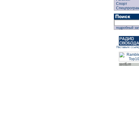
Спорт
Спецпрогра
подробный за
Поставьте ссылк