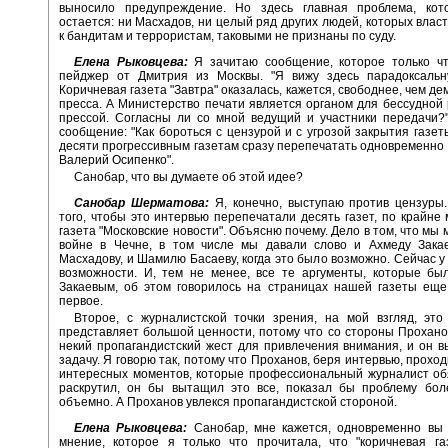
выносило предупреждение. Но здесь главная проблема, ко
остается: ни Масхадов, ни целый ряд других людей, которых влас
к бандитам и террористам, таковыми не признаны по суду.
Елена Рыковцева:
Я зачитаю сообщение, которое только ч
пейджер от Дмитрия из Москвы. "Я вижу здесь парадоксальн
Коричневая газета "Завтра" оказалась, кажется, свободнее, чем д
пресса. А Министерство печати является органом для бессудной
прессой. Согласны ли со мной ведущий и участники передачи?
сообщение: "Как бороться с цензурой и с угрозой закрытия газе
десяти прогрессивным газетам сразу перепечатать одновременно 
Валерий Осипенко".
Санобар, что вы думаете об этой идее?
Санобар Шерматова:
Я, конечно, выступаю против цензуры
того, чтобы это интервью перепечатали десять газет, по крайне 
газета "Московские новости". Объясню почему. Дело в том, что мы
войне в Чечне, в том числе мы давали слово и Ахмеду Закае
Масхадову, и Шамилю Басаеву, когда это было возможно. Сейчас у 
возможности. И, тем не менее, все те аргументы, которые бы
Закаевым, об этом говорилось на страницах нашей газеты еще
первое.
Второе, с журналистской точки зрения, на мой взгляд, это
представляет большой ценности, потому что со стороны Прохано
некий пропагандистский жест для привлечения внимания, и он 
задачу. Я говорю так, потому что Проханов, беря интервью, прохо
интересных моментов, которые профессиональный журналист об
раскрутил, он бы вытащил это все, показал бы проблему бол
объемно. А Проханов увлекся пропагандистской стороной.
Елена Рыковцева:
Санобар, мне кажется, одновременно вы 
мнение, которое я только что прочитала, что "коричневая га