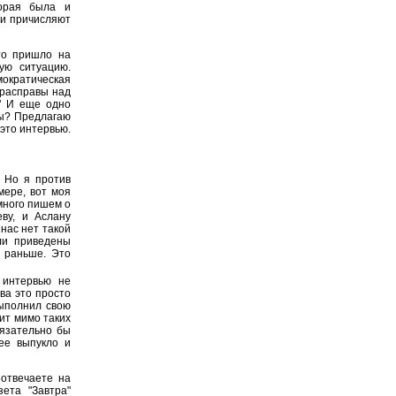
торая была и
ти причисляют
то пришло на
ую ситуацию.
емократическая
 расправы над
" И еще одно
ты? Предлагаю
это интервью.
. Но я против
мере, вот моя
 много пишем о
ву, и Аслану
нас нет такой
ли приведены
 раньше. Это
 интервью не
ва это просто
выполнил свою
дит мимо таких
язательно бы
ее выпукло и
отвечаете на
зета "Завтра"