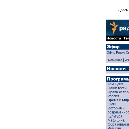
Здесь 
Эфир Радио С
|
RealAudio
Wi
Темы дня
Наши гости
Права чело
Россия
Время и Ми
СМИ
История и
современно
Культура
Медицина
Образован
Религия