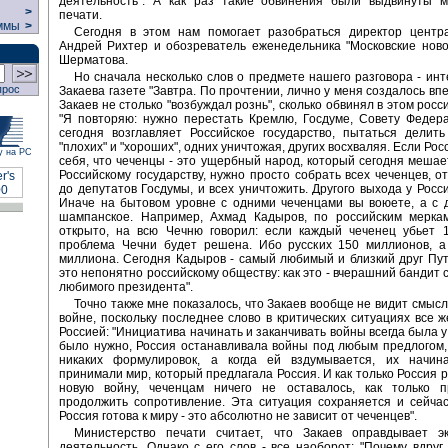
деятельность". А как раз такие обвинения были выдвинуты м
>
печати.
ммы
>
Сегодня в этом нам помогает разобраться директор цент
Андрей Рихтер и обозреватель еженедельника "Московские нов
Шерматова.
Но сначала несколько слов о предмете нашего разговора - ин
прос
Закаева газете "Завтра. По прочтении, лично у меня создалось вп
Закаев не столько "возбуждал рознь", сколько обвинял в этом росс
"Я повторяю: нужно перестать Кремлю, Госдуме, Совету Федера
сегодня возглавляет Российское государство, пытаться делит
"плохих" и "хороших", одних уничтожая, других восхваляя. Если Ро
у на РС
себя, что чеченцы - это ущербный народ, который сегодня мешае
Российскому государству, нужно просто собрать всех чеченцев, о
до депутатов Госдумы, и всех уничтожить. Другого выхода у Росси
Иначе на бытовом уровне с одними чеченцами вы воюете, а с 
шампанское. Например, Ахмад Кадыров, по российским меркам
открыто, на всю Чечню говорил: если каждый чеченец убьет 1
проблема Чечни будет решена. Ибо русских 150 миллионов, а
миллиона. Сегодня Кадыров - самый любимый и близкий друг Пут
это непонятно российскому обществу: как это - вчерашний бандит 
любимого президента".
Точно также мне показалось, что Закаев вообще не видит смысл
войне, поскольку последнее слово в критических ситуациях все ж
Россией: "Инициатива начинать и заканчивать войны всегда была у
было нужно, Россия останавливала войны под любым предлогом,
никаких формулировок, а когда ей вздумывается, их начин
принимали мир, который предлагала Россия. И как только Россия 
новую войну, чеченцам ничего не оставалось, как только 
продолжить сопротивление. Эта ситуация сохраняется и сейчас
Россия готова к миру - это абсолютно не зависит от чеченцев".
Министерство печати считает, что Закаев оправдывает эк
деятельность. Однако с его слов - все наоборот: "Почему вдруг