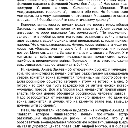
фамилия наравне с фамилией Усамы бен Ладена? Нас сравнивал
прокурор Устинов, спикеры Селезнев и Миронов. "Евр
международного террориста", - говорят обо мне. Но больше все
мои призывы к миру, заявления о готовности Масхадова отказать
вооруженной борьбы, перейти к политическому диалогу".
Конечно, министерство печати может не верить миролюбивы
Закаева, но ведь оно не могло их не заметить. А они звучат р
интервью, которое признано "экстремистским": "По поручению
заявил, что в любой момент мы готовы остановить войну и начат
идет вразрез с вашей официальной пропагандой, которая прикры
народа. "Не с кем разговаривать. Ничего, кроме войны, эти люди не 
кроме как убивать, они не умеют". И тут появляюсь я и гово
другое. Меня слышат на Западе и начали слышать в России. У 
контакты с действующими независимыми политиками, кото
пагубность продолжения войны. Понимают, что из этого положен
выкручиваться, надо останавливать бойню".
И, наконец, Ахмед Закаев - об отношениях русских и чеченцев,
том, что министерство печати считает разжиганием межнациональ
уверен, кончится война, изменится политика, и мы просто обречен
Если российское общество сегодня к этому не готово, - а оно, б
готово - то хотя бы пусть воздержится от античеченской истер
журналах, прессе. Вся эта "пропаганда ненависти" подпитывае
власть. Но она дорого обойдется российскому человеку завтра.
Надо освободиться от ненависти военного времени. Но даже ес
война закончится, я думаю, что на каком-то этапе мы, замеша
должны уйти со сцены".
Итак, мы прочитали несколько выдержек из интервью Ахмеда З
"Завтра", которое министерство печати посчитало экстр
разжигающим национальную рознь. Я напоминаю, что у н
обозреватель еженедельника "Московские новости" Санобар Шерм
на связи директор центра права СМИ Андрей Рихтер, и я обращ