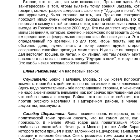
Второе, это то, что, как мне показалось, Проханов здесь б
заинтересован в том, чтобы выявить точку зрения Закаева, хо
говорит, сколько разрекламировать свою книгу "Идущие в ночи". М
как журналисту, было странно читать, как Проханов соверше
проходит мимо очень интересных высказываний Закаева. По к
впервые я слышу от той стороны о том, как они воспользовались 
выходе из Грозного в январе 2000 года. Кто им дал этот коридор, 
моим сведениям, которые, конечно, невозможно подтвердить докум
им предоставила федеральная сторона и за большие деньги. Это
определенный по времени. Но для того, чтобы понять, как н
обстояло дело, нужно знать и точку зрения другой сторо
совершенно спокойно проходит мимо этого. И дальше он говорит о
дал вертолет Трошев, он летал, и он увидел, как там лежали бинт
навело его на мысль написать книгу "Идущие в ночи", которую он 
Это как бы некая реклама собственной книги.
Елена Рыковцева:
И у нас первый звонок.
Слушатель:
Борис Павлович, Москва. Я бы хотел попроси
комментаторов быть действительно политически и по-человечески
Здесь надо рассматривать обе пострадавшие стороны, и чеченскую
не надо акцентировать внимание, как вот сейчас приглашенная дев
что война пришла с севера. Война - это эхо на те события, к
против русского населения в Надтеречном районе, в Чечне и
аккуратны, пожалуйста.
Санобар Шерматова:
Ваша позиция очень интересна, но я
политической точки зрения сказать, что на самом деле, как 
произошло. В начале 90-ых годов шла приватизация Росс
глобальных масштабах. Чеченцы в Москве (тот же Арби Барае
которого потом пришел и взял заложников на Дубровке) занимали 
позиции в теневом бизнесе. Они стремились тоже захватить кус
России. Если верить депутату Митрофанову, который недавно выс