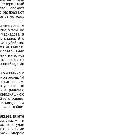
 генеральный
опа опекает
го раздражают
ся от методов
м заявлениям
овно в том же
 Масхадова я
ь диалог. Это
вает убийство
хотят. Ничего,
рю совершенно
меня начались
рые осознают
ия необходимо
 собственно о
ной розни: "Я
ы жить рядом.
езусловно, не
ии в фильмах,
т сегодняшнюю
 Это страшно.
ли сегодня та
нные в войне,
акаева газете
емистским и
ас в студии
атова, с нами
аюсь к Андрею