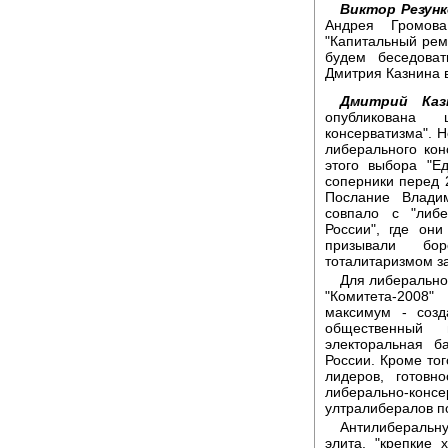
Виктор Резунк
Андрея Громов
"Капитальный рем
будем беседова
Дмитрия Казнина в
Дмитрий Каз
опубликована 
консерватизма". 
либерального кон
этого выбора "Е
соперники перед 
Послание Влади
совпало с "либ
России", где он
призывали бор
тоталитаризмом з
Для либеральной
"Комитета-2008
максимум - созд
общественный 
электоральная б
России. Кроме тог
лидеров, готовн
либерально-ко
ултралибералов по
Антилиберальн
элита, "крепкие 