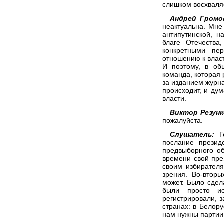
слишком восхваля
Андрей Громо
неактуальна. Мне 
антипутинской, н
благе Отечества
конкретными пе
отношению к власт
И поэтому, в об
команда, которая 
за изданием журна
происходит, и дум
власти.
Виктор Резунк
пожалуйста.
Слушатель:
Го
послание презид
предвыборного об
времени свой пре
своим избирателя
зрения. Во-вторы
может. Было сдел
были просто ис
регистрировали, з
странах: в Белору
нам нужны партии 