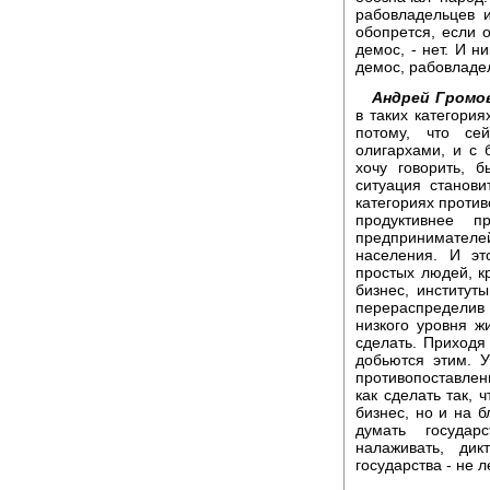
рабовладельцев и
обопрется, если о
демос, - нет. И н
демос, рабовладел
Андрей Громо
в таких категория
потому, что се
олигархами, и с 
хочу говорить, 
ситуация станови
категориях против
продуктивнее п
предпринимател
населения. И эт
простых людей, кр
бизнес, институты
перераспределив
низкого уровня ж
сделать. Приходя 
добьются этим. У
противопоставлен
как сделать так, 
бизнес, но и на 
думать государ
налаживать, дик
государства - не л