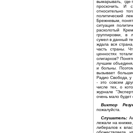
вымарывать, где
проскочить. И 
относительно то
политический лек
Брежневым, понят
ситуация полити
расколотый Кре
группировки, в 
сумел в данный те
ждала вся страна
часть страны. Ч
ценностях тотал
олигархов? Понятн
лучшим объединял
и больны. Поэто
вызывает больши
Радио Свобода, у 
- это совсем дру
числе тех, о ко
журнале "Экспер
очень мало будет 
Виктор Резун
пожалуйста.
Слушатель:
Ан
лежали на книжке
либералов к влас
обожествляете, ч