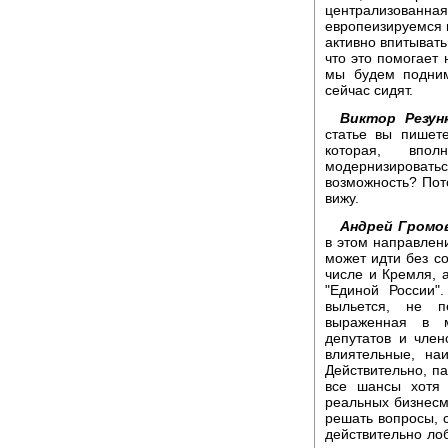
централизованна
европеизируемся п
активно впитывать
что это помогает
мы будем подним
сейчас сидят.
Виктор Резунк
статье вы пишете
которая, впол
модернизировать
возможность? Пот
вижу.
Андрей Громо
в этом направлени
может идти без с
числе и Кремля, 
"Единой России"
выльется, не 
выраженная в м
депутатов и чле
влиятельные, на
Действительно, па
все шансы хотя
реальных бизнесме
решать вопросы, 
действительно ло