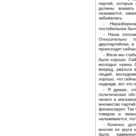
партий, которые 
должны воевать
называется, каки
забывалась.
- Неразберих
постабильнее был
- Наша оппози
Относительно 
двухпартийная, в
происходит сейчас
- Жили мы стаби
было хорошо. Сей
молодых нужны б
вперед, рваться
людей, молодежи
хорошо, что сейча
надежде, вот это 
- Я думаю, чт
политическая об
ничего в магазина
множество партий,
финансирует. Так 
товаров и жизн
налаживается, по
- Конечно, дол
многие из круга 
было, наверно