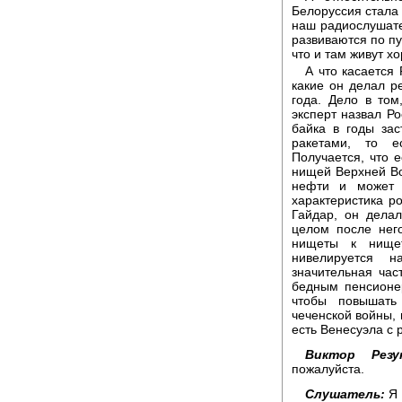
Белоруссия стала 
наш радиослушате
развиваются по пу
что и там живут х
А что касается 
какие он делал р
года. Дело в том
эксперт назвал Р
байка в годы зас
ракетами, то е
Получается, что 
нищей Верхней Во
нефти и может к
характеристика р
Гайдар, он делал
целом после нег
нищеты к нищет
нивелируется 
значительная част
бедным пенсионер
чтобы повышать
чеченской войны, 
есть Венесуэла с 
Виктор Резун
пожалуйста.
Слушатель:
Я 