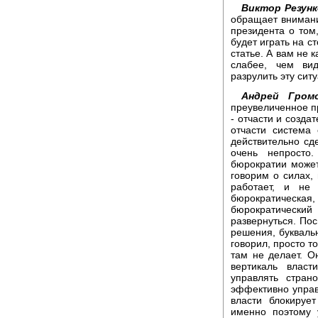
Виктор Резунк
обращает внимани
президента о том
будет играть на с
статье. А вам не 
слабее, чем ви
разрулить эту сит
Андрей Громо
преувеличенное пр
- отчасти и созда
отчасти система
действительно сд
очень непросто.
бюрократии може
говорим о силах,
работает, и не
бюрократическая,
бюрократическ
развернуться. Пос
решения, букваль
говорил, просто то
там не делает. Он
вертикаль влас
управлять стран
эффективно управл
власти блокируе
именно поэтому 