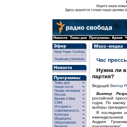
Ищите наши новы
Здесь хранятся только наши архивы (
Эфир Радио Свобода
|
Час пресс
RealAudio
WinMedia
Нужна ли в
партия?
Темы дня
>
Ведущий
Виктор Р
Наши гости
>
Права человека
>
Виктор Резун
Россия
>
российской прес
Время и Мир
>
годов. По каком
СМИ
>
История и
>
выборы президен
современность
>
В последнем н
Культура
>
еженедельников 
Медицина
>
Андрея Громов
Образование
>
консерватизма"
Религия
>