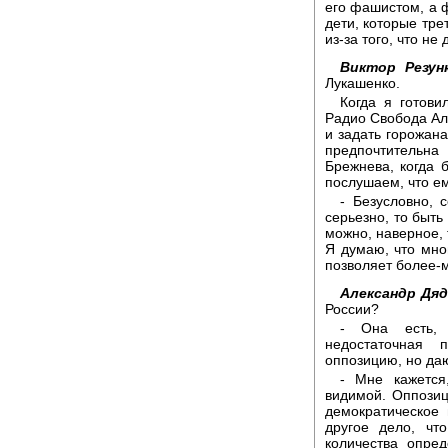
его фашистом, а 
дети, которые тре
из-за того, что не
Виктор Резунк
Лукашенко.
Когда я готови
Радио Свобода Ал
и задать горожана
предпочтительн
Брежнева, когда 
послушаем, что е
- Безусловно, 
серьезно, то быть
можно, наверное, т
Я думаю, что мног
позволяет более-
Александр Дяд
России?
- Она есть, 
недостаточная
оппозицию, но д
- Мне кажется
видимой. Оппозиц
демократическое 
другое дело, чт
количества опре