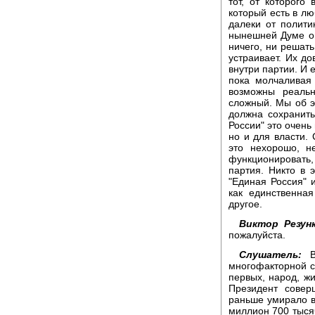
тот, от которого
который есть в л
далеки от полити
нынешней Думе он
ничего, ни решать
устраивает. Их до
внутри партии. И 
пока молчаливая 
возможны реаль
сложный. Мы об э
должна сохранить
России" это очень
но и для власти. 
это нехорошо, н
функционировать
партия. Никто в 
"Единая Россия" и
как единственна
другое.
Виктор Резунк
пожалуйста.
Слушатель:
Вы
многофакторной с
первых, народ, жи
Президент совер
раньше умирало в
миллион 700 тысяч