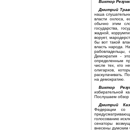
Виктор Резунк
Дмитрий Трав
наша слушательни
власти охлоса, е
обычно этим сл
государства, гос
жадной, коррумпи
ворует, мародерс
бы вот такой вла
власть народа. Н
рабовладельцы, 
Демократия - эт
определенным пр
числе тех, кто н
олигархов, кото
раскулачивать. По
на демократию.
Виктор Резун
избирательной к
Послушаем обзор 
Дмитрий Каз
Федерации со 
предусматриваю
голосованию искл
сенаторы возму
внесены думским 