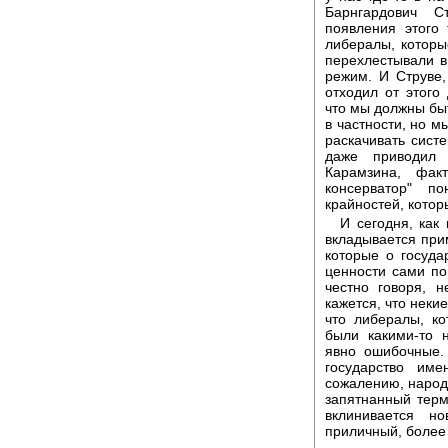
Барнгардович С
появления этого
либералы, которы
перехлестывали в
режим. И Струве,
отходил от этого
что мы должны быт
в частности, но м
раскачивать сист
даже приводил
Карамзина, фак
консерватор" п
крайностей, котор
И сегодня, как
вкладывается при
которые о госуда
ценности сами по 
честно говоря, 
кажется, что неки
что либералы, к
были какими-то 
явно ошибочные.
государство им
сожалению, народ 
запятнанный терм
вклинивается н
приличный, более