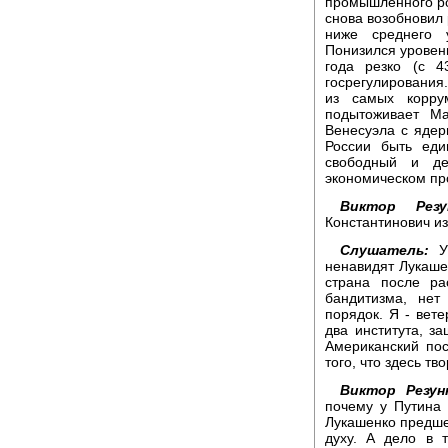
промышленного рос
снова возобновил 
ниже среднего 
Понизился уровень
года резко (с 4
госрегулирования
из самых корру
подытоживает Ма
Венесуэла с яде
России быть ед
свободный и де
экономическом пр
Виктор Резун
Константинович из
Слушатель:
У 
ненавидят Лукаше
страна после ра
бандитизма, нет
порядок. Я - вете
два института, з
Американский пос
того, что здесь тв
Виктор Резун
почему у Путина
Лукашенко предше
духу. А дело в 