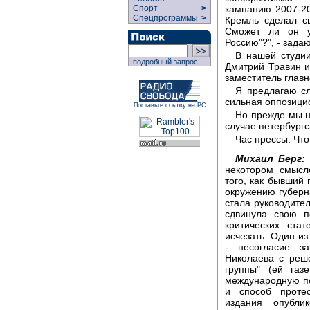
кампанию 2007-20
Спорт
>
Спецпрограммы
>
Кремль сделал с
Сможет ли он у
Россию"?", - зада
В нашей студии
подробный запрос
Дмитрий Травин и
заместитель главн
Я предлагаю сл
сильная оппозици
Поставьте ссылку на РС
Но прежде мы н
случае петербургс
Час прессы. Чт
Михаил Берг:
некотором смысл
того, как бывший 
окружению губерн
стала руководите
сдвинула свою п
критических ста
исчезать. Один и
- несогласие за
Николаева с реш
группы" (ей газ
международную по
и способ протес
издания опубли