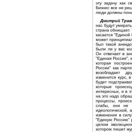
эту задачу как с
Бизнес все не реш
люди должны поним
Дмитрий Трав
нас будут умирать
страна обнищает. 
касается "Единой 
может принципиал
был такой анекд
были ли у вас ко
Он отвечает в ан
"Единая Россия", х
которая построе
России" как парт
возобладает др
изменится курс, 
будет подстраиват
которые происхо
интересных, и в 
на это надо обра
процессы, проис
слабы, они не 
идеологической, 
изменения в силу
"Единую Россию" р
целом эволюцион
котором пишет жур