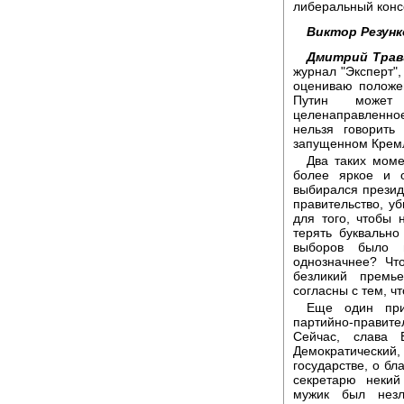
либеральный консе
Виктор Резунк
Дмитрий Трав
журнал "Эксперт",
оцениваю положен
Путин может 
целенаправленно
нельзя говорить
запущенном Кремл
Два таких мом
более яркое и о
выбирался презид
правительство, у
для того, чтобы
терять буквальн
выборов было п
однозначнее? Чт
безликий премь
согласны с тем, ч
Еще один при
партийно-прави
Сейчас, слава 
Демократическ
государстве, о б
секретарю некий
мужик был нез