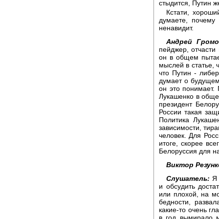
стыдится, Путин ж
Кстати, хороши
думаете, почему
ненавидит.
Андрей Громо
пейджер, отчасти 
он в общем пыта
мыслей в статье, 
что Путин - либе
думает о будущем
он это понимает.
Лукашенко в обще
президент Белор
России такая защ
Политика Лукаше
зависимости, тира
человек. Для Росс
итоге, скорее все
Белоруссия для на
Виктор Резунк
Слушатель:
Я 
и обсудить доста
или плохой, на мо
бедности, развал
какие-то очень гл
в год вымирало 