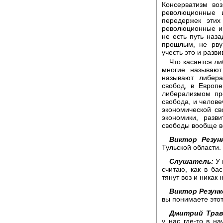
Консерватизм во
революционные 
передержек этих
революционные и
не есть путь наза
прошлым, не рву
учесть это и разви
Что касается л
многие называют
называют либера
свобод, в Европ
либерализмом пре
свобода, и челове
экономической св
экономики, разв
свободы вообще в
Виктор Резун
Тульской области.
Слушатель:
У 
считаю, как в ба
тянут воз и никак 
Виктор Резунк
вы понимаете это
Дмитрий Трав
у нас где-то в на