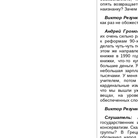
опять возвращае
наизнанку? Зачем 
Виктор Резунк
как раз не обожес
Андрей Громо
их очень сильно р
к реформам 90-х
делать чуть-чуть 
этом же направле
книжке в 1990 го
книжки, что-то 
большие деньги. Я
небольшая зарпл
тысячами. У меня
учителем, потом
кардинальные из
что мы вышли уж
вещах, на уров
обеспеченных сло
Виктор Резунк
Слушатель:
Ан
государственник
консерватизм. Ска
группы? В Грец
обозначал народ.