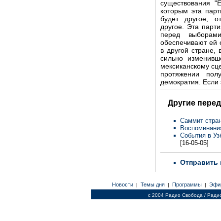
существования "
которым эта парт
будет другое, 
другое. Эта парт
перед выборам
обеспечивают ей 
в другой стране, 
сильно изменивш
мексиканскому сц
протяжении полу
демократия. Если 
Другие перед
Саммит стра
Воспоминания
События в Уз
[16-05-05]
Отправить 
Новости
Темы дня
Программы
Эфи
|
|
|
c 2004 Радио Свобода / Ради