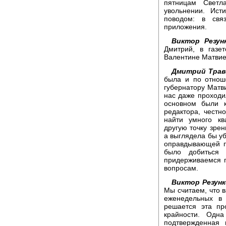
пятницам Светл
увольнении. Ист
поводом: в свя
приложения.
Виктор Резунк
Дмитрий, в газе
Валентине Матвие
Дмитрий Трав
была и по отнош
губернатору Матв
нас даже проходи
основном были к
редактора, честн
найти умного кв
другую точку зре
а выглядела бы у
оправдывающей п
было добиться 
придерживаемся п
вопросам.
Виктор Резунк
Мы считаем, что 
еженедельных в
решается эта пр
крайности. Одна
подтвержденная 