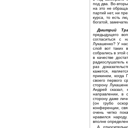
под два. Во-вторы
на это не обраща
партий нет, ни пре
курса, то есть л
богатой, замечате
Дмитрий Тра
предыдущего воп
согласиться с 
Лукашенко? У нас
слой вот таких 
собрались в этой 
в качестве доста
радиослушатель ка
раз доказательс
кажется, являет
прикинем, когда
своего первого с
сторону Лукашенк
Андрей сказал,
направлении, в 
сторону даже лич
(он грубо оско
конференции, свя
очень четко пок
нравился народу
вполне определен
А относительн