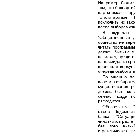
Например, Людмил
том, что беспарти
партсписков, на
тоталитаризме.
исключить из зак
после выборов отк
В журнале "
"Общественный д
общество не верит
читать программы
должен быть не м
не может, приди к 
на президента сра
правящая верхуш
очередь озаботит
По мнению пол
власти в избирате
существования р
должна быть кон
сейчас, когда 
расходится.
Обозреватель 
газета "Ведомост
банка. "Ситуац
чиновников растет
без того низки
стратегических 