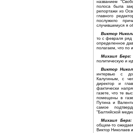
названием "Своб
полоса была зак
репортажи из Осв
главного редакт
послужило при
случившемуся я о
Виктор Никол
то с февраля ряд 
определенное дав
полагаем, что по 
Михаил Берг:
политическую и и
Виктор Никол
интервью с дос
Калугиным, с че
директор и гла
фактически напря
газете, что те вы
помещены в газе
Путина и Валент
самое подтверд
"Балтийской меди
Михаил Берг:
общем-то ожидаем
Виктор Николаев и