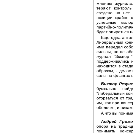
мнению журнала,
теряют контроль
сведено на нет 
позиции крайне с
успешные моло
партийно-политич
будет опираться н
Еще одна антил
Либеральный крен
ими передел собс
сильны, но не абс
журнал "Эксперт
поддерживались 
находится в стад
образом, - делае
силы на флангах ц
Виктор Резунк
буквально пей
"Либеральный кон
оторваться от тр
им, как при конс
оболочке, и никак
А что вы поним
Андрей Громо
опора на традиц
понимать консе