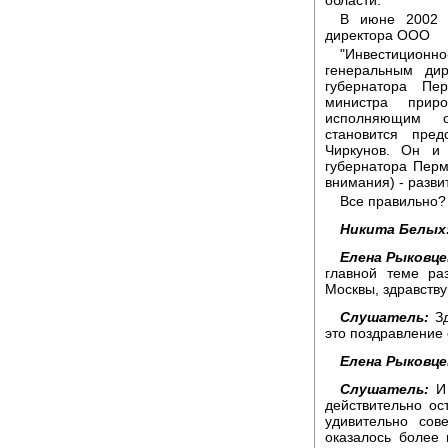
В июне 2002 г
директора ООО
"Инвестиционно-
генеральным ди
губернатора Пе
министра прир
исполняющим о
становится пре
Чиркунов. Он и
губернатора Перм
внимания) - разви
Все правильно?
Никита Белых
Елена Рыковце
главной теме ра
Москвы, здравству
Слушатель:
Зд
это поздравление 
Елена Рыковце
Слушатель:
И 
действительно ос
удивительно сов
оказалось более 