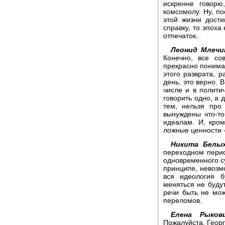
искренне говорю
комсомолу. Ну, по
этой жизни дости
справку, то эпоха
отпечаток.
Леонид Млечи
Конечно, все с
прекрасно понимал
этого разврата, 
день, это верно. В
числе и в полити
говорить одно, а 
тем, нельзя про 
вынуждены что-то
идеалам. И, кром
ложные ценности -
Никита Белых
переходном перио
одновременного су
принципе, невозм
вся идеология б
меняться не будут
речи быть не мож
переломов.
Елена Рыковц
Пожалуйста, Георг