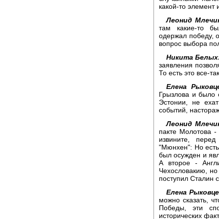
какой-то элемент 
Леонид Млечи
там какие-то бы
одержал победу, о
вопрос выбора по
Никита Белых
заявления позволя
То есть это все-т
Елена Рыковц
Грызлова и было 
Эстонии, не еха
событий, настора
Леонид Млечи
пакте Молотова - 
извините, пере
"Мюнхен": Но ест
был осужден и явл
А второе - Англ
Чехословакию, но 
поступил Сталин с
Елена Рыковце
можно сказать, ч
Победы, эти сп
исторических факт