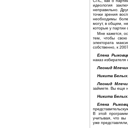
СПС, как о партии
идеология заклю
неправильно. Друг
точки зрения восп
необходимы боле
могут, в общем, н
которые у партии 
Мне кажется, о
тем, чтобы свою
электората макси
собственно, к 200
Елена Рыковце
наказ избирателя
Леонид Млечин
Никита Белых
Леонид Млечи
займете. Вы еще н
Никита Белых
Елена Рыковц
представительску
В этой программ
учитывая, что вы
уже представляли,