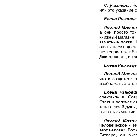
Слушатель:
Че
или это указание 
Елена Рыковце
Леонид Млечи
а они просто тон
книжный магазин,
заметные полки. 
опять носит дост
шел сериал как бы
Джигарханян, и та
Елена Рыковце
Леонид Млечин
что и создатели э
изображать его та
Елена Рыковце
спектакль в "Сов
Сталин получаться
тепло своей души, 
вызвать симпатии,
Леонид Млечи
человеческое - э
этот человек. Во
Гитлера, он выз