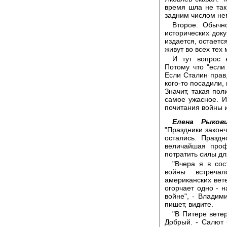
время шла не так
задним числом нем
Второе. Обычн
исторических доку
издается, остаетс
живут во всех тех
И тут вопрос н
Потому что "если
Если Сталин прав,
кого-то посадили,
Значит, такая пол
самое ужасное. И
почитания войны и
Елена Рыковц
"Праздники закон
остались. Празд
величайшая про
потратить силы дл
"Вчера я в сос
войны встреча
американских вет
огорчает одно - 
войне", - Владим
пишет, видите.
"В Питере вете
Добрый. - Салют 