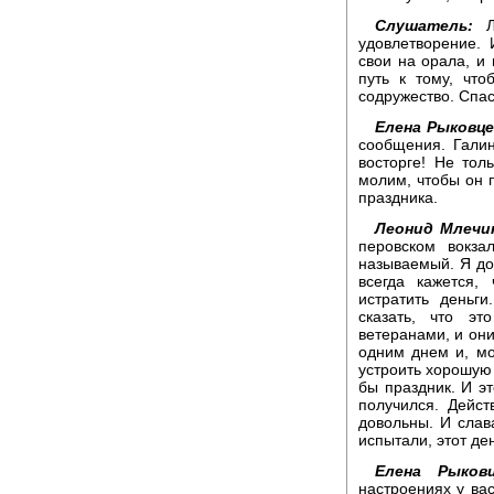
Слушатель:
Ли
удовлетворение.
свои на орала, и 
путь к тому, чт
содружество. Спа
Елена Рыковце
сообщения. Гали
восторге! Не то
молим, чтобы он п
праздника.
Леонид Млечи
перовском вокз
называемый. Я дол
всегда кажется
истратить деньг
сказать, что э
ветеранами, и они
одним днем и, мо
устроить хорошую 
бы праздник. И э
получился. Дейс
довольны. И слава
испытали, этот ден
Елена Рыковц
настроениях у ва