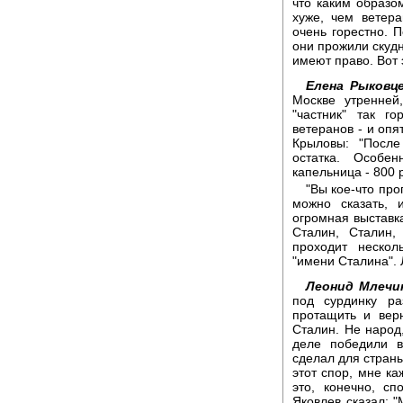
что каким образо
хуже, чем ветера
очень горестно. 
они прожили скудн
имеют право. Вот 
Елена Рыковце
Москве утренней
"частник" так г
ветеранов - и опя
Крыловы: "После
остатка. Особе
капельница - 800 
"Вы кое-что про
можно сказать, 
огромная выставка
Сталин, Сталин,
проходит нескол
"имени Сталина". 
Леонид Млечи
под сурдинку ра
протащить и вер
Сталин. Не народ
деле победили в
сделал для страны
этот спор, мне ка
это, конечно, с
Яковлев сказал: 