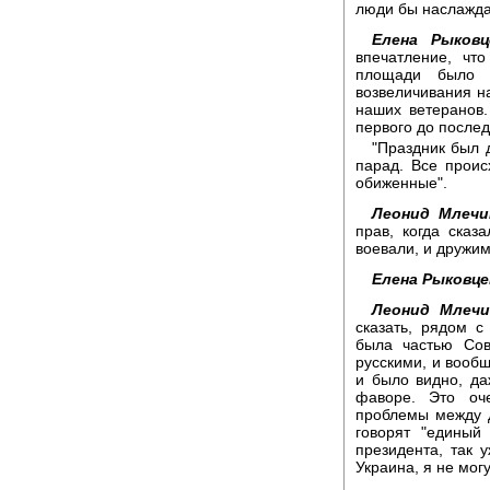
люди бы наслажда
Елена Рыковц
впечатление, чт
площади было 
возвеличивания на
наших ветеранов.
первого до последн
"Праздник был 
парад. Все проис
обиженные".
Леонид Млечи
прав, когда сказ
воевали, и дружим
Елена Рыковце
Леонид Млечи
сказать, рядом с
была частью Сов
русскими, и вооб
и было видно, даж
фаворе. Это оч
проблемы между д
говорят "единый
президента, так у
Украина, я не мог