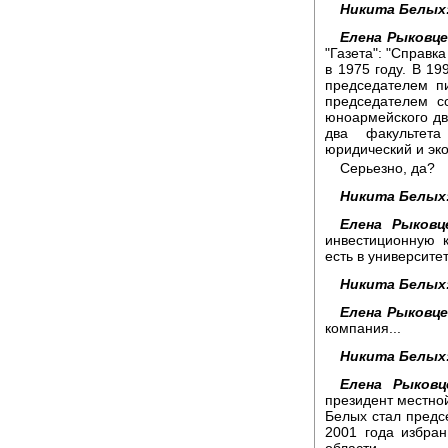
Никита Белых
Елена Рыковце
"Газета": "Справк
в 1975 году. В 19
председателем п
председателем с
юноармейского дв
два факультета
юридический и эк
Серьезно, да?
Никита Белых
Елена Рыковц
инвестиционную к
есть в университ
Никита Белых
Елена Рыковце
компания...
Никита Белых
Елена Рыковц
президент местно
Белых стал предс
2001 года избра
области.