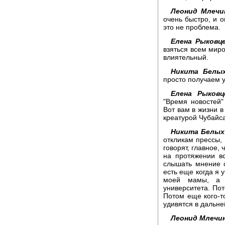
Леонид Млечи
очень быстро, и о
это не проблема.
Елена Рыковце
взяться всем миро
влиятельный.
Никита Белых
просто получаем у
Елена Рыковц
"Время новостей"
Вот вам в жизни в
креатурой Чубайс
Никита Белых
откликам прессы, 
говорят, главное, 
на протяжении в
слышать мнение о 
есть еще когда я 
моей мамы, а 
университета. Пот
Потом еще кого-то
удивятся в дальне
Леонид Млечин