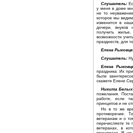
Слушатель:
Ес
у меня в доме мн
не то неуважени
которое мы видим 
изменится в наше
дочери, внуков 
получить жилье
возможности учить
празднеств, для т
Елена Рыковце
Слушатель:
Ну
Елена Рыковце
праздника: Их при
были заинтересо
скажете Елене Се
Никита Белых
пожелания. Поста
работе, если та
принципов и не отс
Но в то же вре
противоречие. 
ветеранам и о то
перечисляете те 
ветеранах, в ко
принимает. Я уж