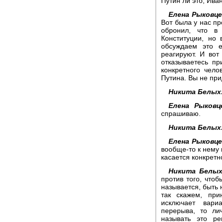
Путин ли это, Ива
Елена Рыковце
Вот была у нас пр
обронил, что в
Конституции, но
обсуждаем это 
реагируют. И вот
отказываетесь п
конкретного чело
Путина. Вы не пр
Никита Белых
Елена Рыковц
спрашиваю.
Никита Белых
Елена Рыковце
вообще-то к нему 
касается конкретн
Никита Белых
против того, чтоб
называется, быть 
так скажем, при
исключает вари
перерыва, то ли
называть это р