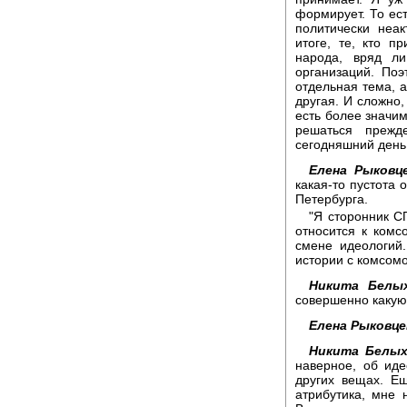
формирует. То ест
политически неак
итоге, те, кто п
народа, вряд ли
организаций. Поэ
отдельная тема, 
другая. И сложно,
есть более значим
решаться прежд
сегодняшний день 
Елена Рыковце
какая-то пустота 
Петербурга.
"Я сторонник С
относится к комс
смене идеологий.
истории с комсом
Никита Белых
совершенно какую
Елена Рыковце
Никита Белых
наверное, об ид
других вещах. Е
атрибутика, мне 