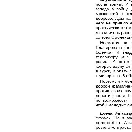
после войны. И 
голода в войну.
московский с от
добровольцем на 
него не пришло н
практически в зем
жизни очень рано,
со всей Смоленщи
Несмотря на э
Планировала, что 
болячка. И гля
телевизору, мне
размах. А потом 
которые вернутся 
в Курск, и опять 
течет крыша. В об
Поэтому я к мо
доброй фамилией
против своих вну
денег и власти. Е
по возможности, п
чтобы молодые см
Елена Рыковц
сказали. Но я ва
должен быть. А к
резкого контраста