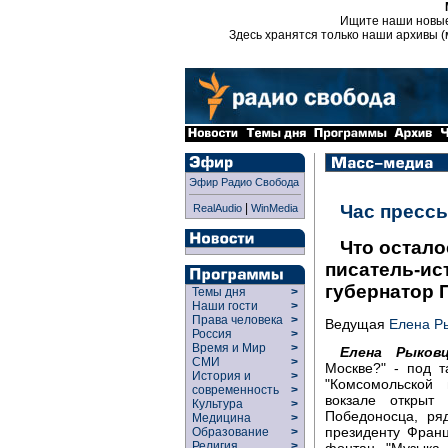
Ищите наши новы
Здесь хранятся только наши архивы (
Эфир Радио Свобода
|
Час пресс
RealAudio
WinMedia
Что остало
писатель-ис
губернатор 
Темы дня
>
Наши гости
>
Права человека
>
Ведущая
Елена Р
Россия
>
Время и Мир
>
Елена Рыковц
СМИ
>
Москве?" - под 
История и
>
"Комсомольской 
современность
>
вокзале открыт 
Культура
>
Победоносца, ря
Медицина
>
президенту Фран
Образование
>
Религия
>
фонтан "Музыка 