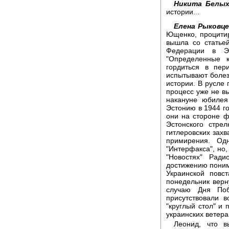
Никита Белых
истории...
Елена Рыковце
Ющенко, процити
вышла со статье
Федерации в Эс
"Определенные 
гордиться в пер
испытывают боле
истории. В русле 
процесс уже не в
накануне юбилея
Эстонию в 1944 го
они на стороне ф
Эстонского стре
гитлеровских захв
примирения. Од
"Интерфакса", но,
"Новостях" Ради
достижению поним
Украинской повс
понедельник верн
случаю Дня Поб
присутствовали 
"круглый стол" и 
украинских ветера
Леонид, что в