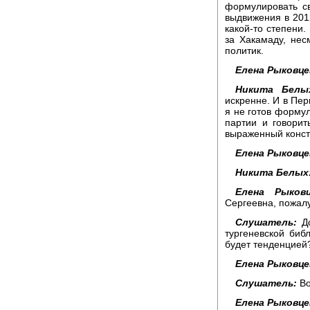
формулировать св
выдвижения в 2012
какой-то степени.
за Хакамаду, нес
политик.
Елена Рыковце
Никита Белы
искренне. И в Пер
я не готов форму
партии и говорит
выраженный конст
Елена Рыковце
Никита Белых
Елена Рыковц
Сергеевна, пожалу
Слушатель:
До
тургеневской биб
будет тенденцией? 
Елена Рыковце
Слушатель:
Во
Елена Рыковце