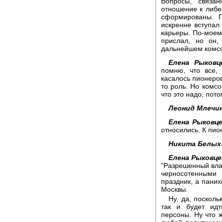
Вопросы, связа
отношение к либе
сформированы. 
искренне вступал
карьеры. По-моем
прислал, но он,
дальнейшем комсо
Елена Рыковц
помню, что все,
касалось пионеров
то роль. Но комсо
что это надо, потом
Леонид Млечин
Елена Рыковце
относились. К пио
Никита Белых
Елена Рыковце
"Разрешенный влас
черносотенными
праздник, а паних
Москвы.
Ну, да, поскол
так и будет ид
персоны. Ну что ж