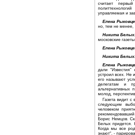
считает первый
политтехнолог
управляемая и за
Елена Рыковце
но, тем не менее,
Никита Белых
московские газеты
Елена Рыковце
Никита Белых
Елена Рыковце
дали "Известия"
устроил всех. Не 
его называют усло
делегатам и пр
альтернативных п
молод, перспектив
Газета видит с
следующим выбо
человеком прият
рекомендовавший
Борис Немцов. Ска
Белых придется. Н
Когда мы все род
знают", - париров