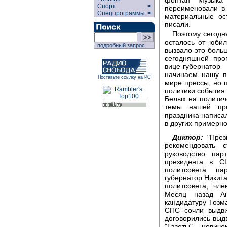
Спорт
>
переименовали в 
Спецпрограммы
>
материальные ос
писали.
Поэтому сегодн
осталось от юби
подробный запрос
вызвало это боль
сегодняшней про
вице-губернато
начинаем нашу п
Поставьте ссылку на РС
мире прессы, но п
политики события 
Белых на политич
темы нашей пр
праздника написал
в других примерно
Диктор:
"През
рекомендовать 
руководство па
президента в С
политсовета па
губернатор Никита
политсовета, чл
Месяц назад А
кандидатуру Гозм
СПС сочли выдви
договорились выд
"Газеты", нови