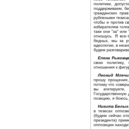
политики, допус
поддерживаем, бе
гражданских прав
рублеными тезисам
чтобы и против св
избирателям голов
таки они "за" или
отношусь. Я все-
бедных, мы за ру
идеологии, в нюан
будем разговарива
Елена Рыковце
свою политику, 
отношения к фигу
Леонид Млечи
прошу прощения,
потому что соверш
вы агитируете
Государственную Д
позицию, я боюсь,
Никита Белых
в тезисах оппози
(будем сейчас от
президента) прим
оппозиции находит