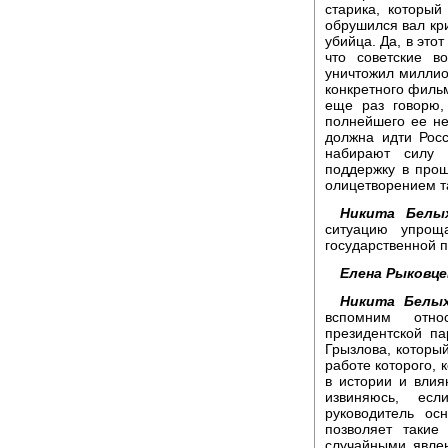
старика, которы
обрушился вал кри
убийца. Да, в это
что советские в
уничтожил миллио
конкретного фильм
еще раз говорю,
полнейшего ее не
должна идти Росс
набирают силу 
поддержку в прош
олицетворением т
Никита Белы
ситуацию упрощ
государственной п
Елена Рыковце
Никита Белых
вспомним отно
президентской па
Грызлова, который
работе которого, 
в истории и влия
извиняюсь, есл
руководитель ос
позволяет такие
случайными явлен