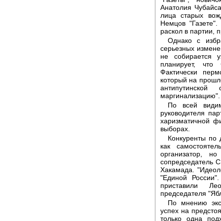
Анатолия Чубайса
лица старых вож
Немцов "Газете".
раскол в партии, 
Однако с избр
серьезных измене
не собирается у
планирует, что 
Фактически перм
который на прошл
антипутинской
маргинализацию".
По всей видим
руководителя пар
харизматичной фи
выборах.
Конкуренты по 
как самостоятел
организатор, н
сопредседатель С
Хакамада. "Идеол
"Единой России"
приставили Ле
председателя "Яб
По мнению экс
успех на предсто
только одна под