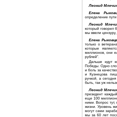
Леонид Млечин
Елена Рыковц
определение пути 
Леонид Млечи
который говорил бы
мы ввели цензуру,
Елена Рыковце
только о ветеран
которые являют
миллионов, они ел
рублей".
Дальше идут к
Победы. Одно сло
и боль за качеств
и Кузнецова пиш
ручкой, а сегодня
быть, так уж нельз
Леонид Млечи
президент кажды
еще 100 миллионо
ними. Вопрос тут,
жизни. Уровень жи
могут сами зараба
мы за 60 лет пос