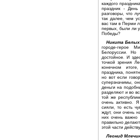
каждого праздник
праздник - День
разговоры, что лу
так далее, чем у
вас там в Перми л
первых, были ли 
Победы?
Никита Белых
городе-герое М
Белоруссии. Но 
достойное. И зде
точкой зрения Ле
конечном итоге
праздника, понятн
но вот если гово
суперзначимы, они
деньги на подобн
разделяют и во вс
той же республи
очень активно. Я
сияли, то есть чу
ждут, они очень н
них очень важно 
правильно делают 
этой части действ
Леонид Млечин