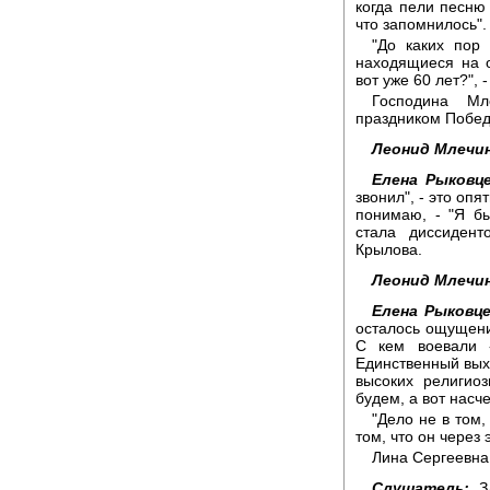
когда пели песню 
что запомнилось".
"До каких пор 
находящиеся на 
вот уже 60 лет?",
Господина Мл
праздником Побед
Леонид Млечин
Елена Рыковце
звонил", - это оп
понимаю, - "Я б
стала диссидент
Крылова.
Леонид Млечин
Елена Рыковце
осталось ощущени
С кем воевали 
Единственный выхо
высоких религио
будем, а вот насч
"Дело не в том,
том, что он через 
Лина Сергеевна
Слушатель:
Зд