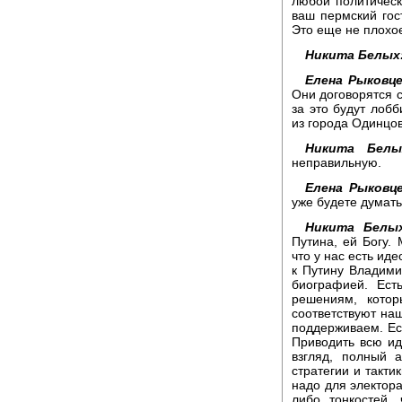
любой политическ
ваш пермский гос
Это еще не плохо
Никита Белых
Елена Рыковце
Они договорятся с
за это будут лобб
из города Одинцов
Никита Белы
неправильную.
Елена Рыковце
уже будете думать
Никита Белы
Путина, ей Богу.
что у нас есть ид
к Путину Владими
биографией. Ест
решениям, кото
соответствуют на
поддерживаем. Есл
Приводить всю ид
взгляд, полный 
стратегии и такти
надо для электора
либо тонкостей,