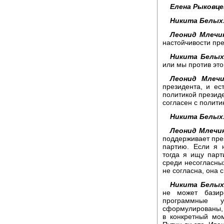
Елена Рыковце
Никита Белых
Леонид Млечи
настойчивости пре
Никита Белых
или мы против эт
Леонид Млечи
президента, и ес
политикой президе
согласен с политик
Никита Белых
Леонид Млечи
поддерживает през
партию. Если я 
тогда я ищу парт
среди несогласных
не согласна, она 
Никита Белых
не может базир
программные у
сформулированы, и
в конкретный мо