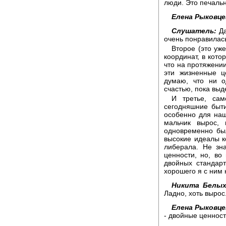
люди. Это печальн
Елена Рыковце
Слушатель:
Да
очень понравилась
Второе (это уж
координат, в кото
что на протяжени
эти жизненные ц
думаю, что ни о
счастью, пока выд
И третье, сам
сегодняшние быт
особенно для наш
мальчик вырос, 
одновременно был
высокие идеалы к
либерала. Не зн
ценности, но, во
двойных стандар
хорошего я с ним 
Никита Белых
Ладно, хоть вырос
Елена Рыковце
- двойные ценност