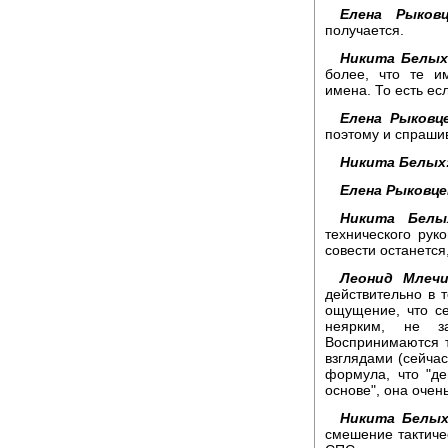
Елена Рыковц
получается.
Никита Белых
более, что те и
имена. То есть ес
Елена Рыковце
поэтому и спраши
Никита Белых
Елена Рыковце
Никита Белы
технического руко
совести останется
Леонид Млечи
действительно в 
ощущение, что се
неярким, не з
Воспринимаются 
взглядами (сейчас
формула, что "де
основе", она очен
Никита Белых
смешение тактичес