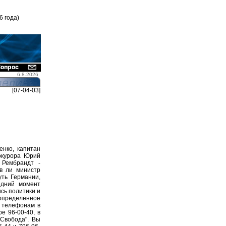
6 года)
6.8.2026
[07-04-03]
нко, капитан
окурора Юрий
 Рембрандт -
в ли министр
уть Германии,
едний момент
сь политики и
определенное
о телефонам в
е 96-00-40, в
 Свобода". Вы