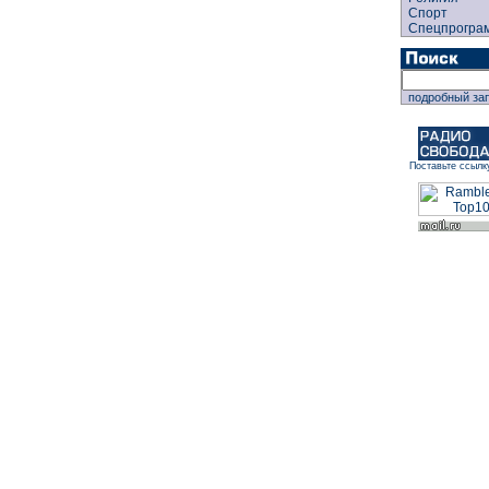
Спорт
Спецпрогра
подробный за
Поставьте ссылк