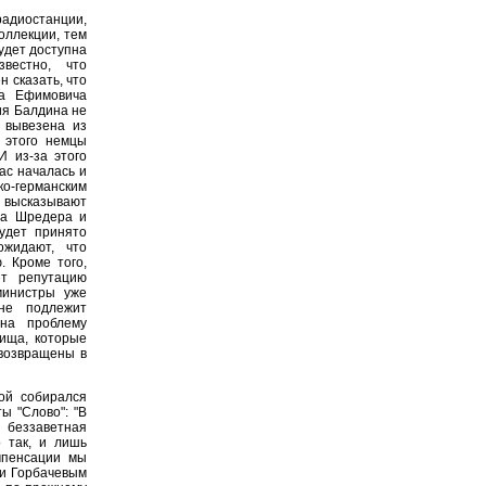
радиостанции,
оллекции, тем
удет доступна
вестно, что
 сказать, что
а Ефимовича
ция Балдина не
 вывезена из
 этого немцы
И из-за этого
ас началась и
-германским
 высказывают
ра Шредера и
удет принято
ожидают, что
. Кроме того,
ет репутацию
министры уже
 не подлежит
на проблему
вища, которые
 возвращены в
ой собирался
ы "Слово": "В
 беззаветная
о так, и лишь
мпенсации мы
чи Горбачевым