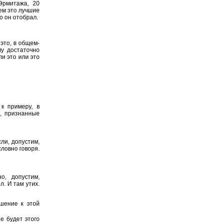
Эрмитажа, 20
ем это лучшие
о он отобрал.
это, в общем-
му достаточно
ли это или это
к примеру, в
, признанные
сли, допустим,
словно говоря.
о, допустим,
л. И там утих.
шение к этой
не будет этого