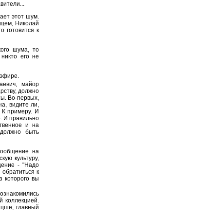
вители...
ает этот шум.
общем, Николай
о готовится к
ого шума, то
 никто его не
 эфире.
аевич, майор
арству, должно
ы. Во-первых,
а, видите ли,
 К примеру. И
о. И правильно
твенное и на
 должно быть
сообщение на
кую культуру,
ение - "Надо
 обратиться к
з которого вы
познакомились
й коллекцией.
цше, главный