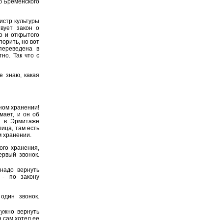
ю Бременского
нистр культуры
твует закон о
о и открытого
орить, но вот
 переведена в
но. Так что с
е знаю, какая
ном хранении!
мает, и он об
я в Эрмитаже
ица, там есть
м хранении.
ого хранения,
ервый звонок.
 надо вернуть
 - по закону
дин звонок.
нужно вернуть
н сам хотел ее