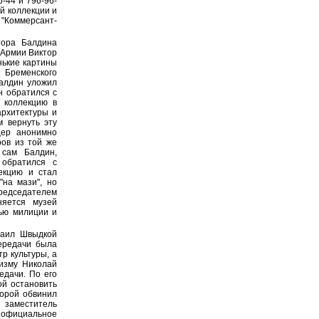
-44 и 796-96-
й коллекции и
 "Коммерсант-
тора Балдина
 Армии Виктор
нькие картины
Бременского
Балдин уложил
н обратился с
 коллекцию в
архитектуры и
 вернуть эту
цер анонимно
ров из той же
 сам Балдин,
 обратился с
екцию и стал
на мази", но
редседателем
няется музей
щью милиции и
хаил Швыдкой
ередачи была
р культуры, а
ризму Николай
едачи. По его
ой остановить
торой обвинил
заместитель
т официальное