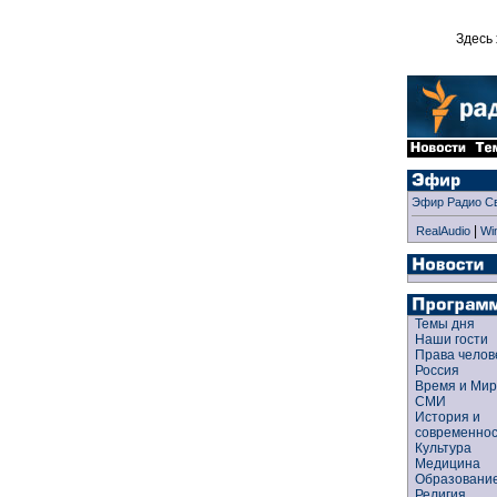
Здесь 
Эфир Радио С
|
RealAudio
Wi
Темы дня
Наши гости
Права чело
Россия
Время и Ми
СМИ
История и
современно
Культура
Медицина
Образован
Религия