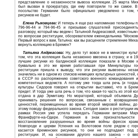
представление о незаконности вывоза коллекции. 25 марта Ми
был вызван в прокуратуру, где ему повторили то же самое. В
посольство Германии было официально уведомлено о том, 
рисунков не будет.
Елена Рыковцева:
И теперь я еще раз напоминаю телефоны п
796-96-44 и 794-96-45 и призываю слушателей присоединят
разговору, который мы ведем с Татьяной Андреасовой, известным
по вопросам реституции, обозревателем еженедельника "Московс
Первый вопрос к вам, Татьяна: как вы расценили стремление Мих
вернуть коллекцию в Бремен?
Татьяна Андреасова:
Ну, дело тут вовсе не в министре культ
том, что эта коллекция была незаконно ввезена в страну, и в 199
лучшие рисунки из балдинской коллекции показали в Москве и
буквально в это же время работавшая при Минкультуры го
реституции пришла к выводу, что эти рисунки вывезены незак
значились ни в одном из списков немецких культурных ценностей,
в СССР по распоряжению советского военного командования и
компетентных ведомств. А потому уже тогда шла речь (и тогд
культуры Сидоров говорил на открытии выставки), что в Брем
придет. И тогда уже шла речь о том, что какая-то часть из этой к
отдана в дар Эрмитажу. Но мораторий, который объявила Ду
принимать решения по вопросам, связанным с возвращение
ценностей, перемещенных во время второй мировой войны, до
этому поводу федерального закона. Сегодня закон о реституции им
рамках Россия уже успела передать Германии витражи Мар
Франкфурте-на-Одере. Германия в знак признательности 
восстановление разрушенных во время войны фресок храм
Новгороде и церкви Успения на Волотовом поле рядом с гор
касается бременских рисунков, то они не подпадают под 
реституции. И, на основании другого нашего закона - о вв