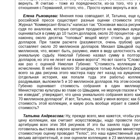
вернуть. Я считаю - тоже из порядочности, из-за того, что у
отношения с Германией, оттого, что... Просто нужно вернуть и все.
Елена Рыковцева:
Мнения пока совпадают. И, Татьяна, еще о
российской прессе существует разные оценки стоимости это
Журнал "Коммерсант-Власть" написал так: "Основная масса рисунк
судя по аналогам, которые сегодня продаются на мировых аукц
оцениваться в сумму до 10 тысяч долларов, около 20 процентов - до
наконец около десятка "топовых" вещей могут стоить до одн
долларов. При таком расчете (разумеется, очень грубом) це
составляет около 20 миллионов долларов. Михаил Швыдкой оц
миллионов, что, может быть, разумно, имея в виду целостность к
уникальную судьбу. Николай Губенко назвал сумму в полто
долларов, но это не лезет ни в какие ворота". Но вот газета "Слов
как раз с оценкой Николая Губенко: "Стоимость коллекции 
исчислению. В ней без малого 30 шедевров только Альбрехта Дюр
всего за два рисунка этого мастера пару лет назад на аукцион
(отдельная история, как попали туда эти работы) колле
раздумывая, выложили 5 и 10 миллионов долларов. На этом осно
Губенко оценивает стоимость собрания в один миллиар
Министерство культуры во главе со Швыдким, не моргнув глазом и "
не изведав", утверждает, что цена уникального собрания всего ка
70 миллионов долларов". И вот, Татьяна, такой у меня вопрос: как
стоимость этой коллекции, и какую роль вообще играет в самой
стоимость?
Татьяна Андреасова:
Ну, прежде всего, мне кажется, чтобы уз
цену коллекции, как считают искусствоведы, надо провести п
артибуцию всех этих 364 рисунков. И это бы заняло года три-
готовилась выставка в музее архитектуры, то по заданию министер
стоимостную оценку проводил "Гелос", это наш единственный ау
весьма авторитетный, и они оценили коллекцию в 23 миллиона до