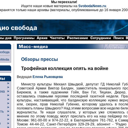
Мы переехали!
Ищите наши новые материалы на
SvobodaNews.ru
.
хранятся только наши архивы (материалы, опубликованные до 16 января 200
вобода
Обзоры прессы
nMedia
Трофейная коллекция опять на войне
Ведущая
Елена Рыковцева
>
Министр культуры Михаил Швыдкой, депутат ГД Николай Губе
>
Советской Армии Виктор Балдин, заместитель генерального пр
века
>
Бирюков, а также художники Гойя, Ван Гог, Тициан, Дюрер,
>
оставались главными героями последней газетной недели. Пра
р
>
культуры, настаивающий, что балдинскую коллекцию нужно верн
>
или, скорее, прав Николай Губенко, которому удалось в посл
>
поломать планы Швыдкого? Над этими вопросами всю неделю били
сть
>
журналисты. Те наши слушатели, у которых уже сложилось 
>
мнение по этому поводу, могут прислать его на наш пейджер п
>
Москве: 961-00-00 и 974-22-22, в Екатеринбурге 761-762, в Самар
ие
>
Томске 44-44-22, Санкт-Петербурге 329-29-29, абонент - "Радио
>