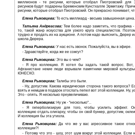
миллионов - те рисунки, которые отобрал Пиотровский для 
рисунков будут подарены Бременским Кунстхалле Эрмитажу. Прич
рисунки, которые отобрал Пиотровский. Он прекрасно понимает, чт
Елена Рыковцева:
То есть миллиард - весьма завышенная цена.
Татьяна Андреасова:
Тем более надо заметить, что графика - 
то, такой жанр искусства для узкого круга специалистов. Поэто
трудно и продать их на аукционе. А потом надо выяснить, Дюрер и
школа Дюрера.
Елена Рыковцева:
У нас есть звонок. Пожалуйста, вы в эфире.
- Здравствуйте, когда же ее сожгут?
Елена Рыковцева:
Это вы о чем?
- Я про коллекцию. Я хотел бы задать такой вопрос. Вот, 
Афганистане некие люди взрывали памятники мировой культуры
ЮНЕСКО.
Елена Рыковцева:
Талибы это были.
- Ну, допустим. Какова юридическая сторона такого вопроса? Е
взять и немцам в подарок отослать пепел вот этой коллекции. Ну, у
Это - опять. Я несколько преувеличиваю.
Елена Рыковцева:
Ну уж - "несколько"...
- Я гиперболизирую для того, чтобы усилить эффект. Он
коллекцию отдать олигарху, чтобы он свой бункер, допустим, оклеи
И коллекция бы эта утихла.
Елена Рыковцева:
Да что же у вас агрессивное такое отно
коллекции?!
- Потому что это - шоу, этот шум вокруг этой коллекции. Если 