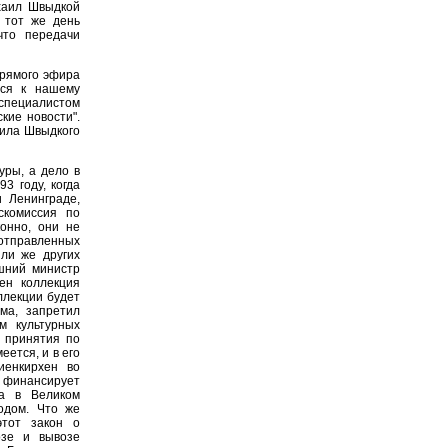
хаил Швыдкой
 тот же день
что передачи
рямого эфира
ься к нашему
 специалистом
кие новости".
аила Швыдкого
уры, а дело в
3 году, когда
 Ленинграде,
скомиссия по
онно, они не
 отправленных
ли же других
ашний министр
ен коллекция
оллекции будет
ма, запретил
м культурных
 принятия по
еется, и в его
иенкирхен во
финансирует
а в Великом
одом. Что же
этот закон о
озе и вывозе