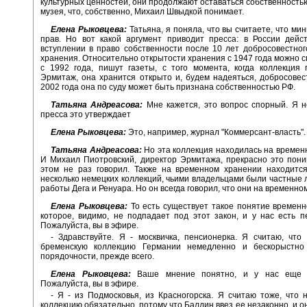
культурных ценностей, они продолжают оставаться собственность
музея, что, собственно, Михаил Швыдкой понимает.
Елена Рыковцева:
Татьяна, я поняла, что вы считаете, что ми
прав. Но вот какой аргумент приводит пресса: в России дейс
вступлении в право собственности после 10 лет добросовестног
хранения. Относительно открытости хранения с 1947 года можно сп
с 1992 года, пишут газеты, с того момента, когда коллекция
Эрмитаж, она хранится открыто и, будем надеяться, добросовест
2002 года она по суду может быть признана собственностью РФ.
Татьяна Андреасова:
Мне кажется, это вопрос спорный. Я н
пресса это утверждает
Елена Рыковцева:
Это, например, журнал "Коммерсант-власть".
Татьяна Андреасова:
Но эта коллекция находилась на времен
И Михаил Пиотровский, директор Эрмитажа, прекрасно это пони
этом не раз говорил. Также на временном хранении находитс
несколько немецких коллекций, чьими владельцами были частные л
работы Дега и Ренуара. Но он всегда говорил, что они на временно
Елена Рыковцева:
То есть существует такое понятие временн
которое, видимо, не подпадает под этот закон, и у нас есть п
Пожалуйста, вы в эфире.
- Здравствуйте. Я - москвичка, пенсионерка. Я считаю, что
бременскую коллекцию Германии немедленно и бескорыстно
порядочности, прежде всего.
Елена Рыковцева:
Ваше мнение понятно, и у нас еще о
Пожалуйста, вы в эфире.
- Я - из Подмосковья, из Красногорска. Я считаю тоже, что 
коллекцию обязательно, потому что Балдин ввез ее незаконно, и о