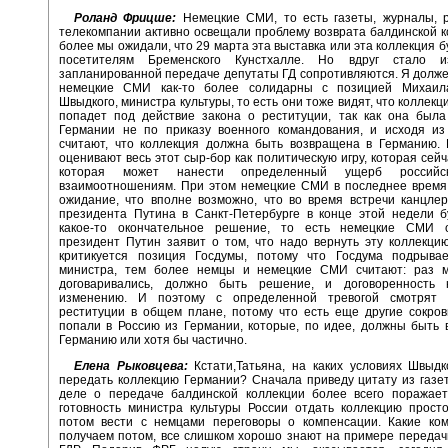
Роланд Фрицше:
Немецкие СМИ, то есть газеты, журналы, 
телекомпании активно освещали проблему возврата балдинской к
более мы ожидали, что 29 марта эта выставка или эта коллекция б
посетителям Бременского Кунстхалле. Но вдруг стало из
запланированной передаче депутаты ГД сопротивляются. Я должен
немецкие СМИ как-то более солидарны с позицией Михаил
Швыдкого, министра культуры, то есть они тоже видят, что коллек
попадет под действие закона о реституции, так как она была
Германии не по приказу военного командования, и исходя из
считают, что коллекция должна быть возвращена в Германию. 
оценивают весь этот сыр-бор как политическую игру, которая сейч
которая может нанести определенный ущерб российско
взаимоотношениям. При этом немецкие СМИ в последнее время
ожидание, что вполне возможно, что во время встречи канцле
президента Путина в Санкт-Петербурге в конце этой недели б
какое-то окончательное решение, то есть немецкие СМИ 
президент Путин заявит о том, что надо вернуть эту коллекцию
критикуется позиция Госдумы, потому что Госдума подрыва
министра, тем более немцы и немецкие СМИ считают: раз 
договаривались, должно быть решение, и договоренность
изменению. И поэтому с определенной тревогой смотрят 
реституции в общем плане, потому что есть еще другие сокро
попали в Россию из Германии, которые, по идее, должны быть
Германию или хотя бы частично.
Елена Рыковцева:
Кстати,Татьяна, на каких условиях Швыдк
передать коллекцию Германии? Сначала приведу цитату из газет
деле о передаче балдинской коллекции более всего поражает
готовность министра культуры России отдать коллекцию прост
потом вести с немцами переговоры о компенсации. Какие ко
получаем потом, все слишком хорошо знают на примере переда