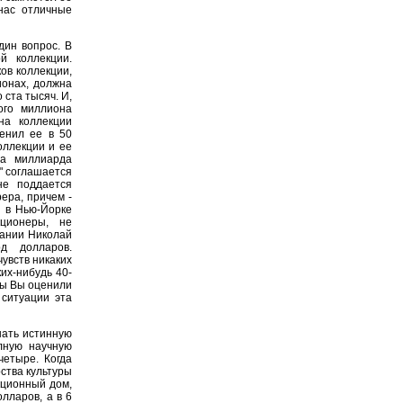
 нас отличные
дин вопрос. В
й коллекции.
ов коллекции,
ионах, должна
 ста тысяч. И,
ого миллиона
на коллекции
енил ее в 50
оллекции и ее
ра миллиарда
о" соглашается
не поддается
ера, причем -
е в Нью-Йорке
кционеры, не
вании Николай
д долларов.
чувств никаких
ких-нибудь 40-
 бы Вы оценили
 ситуации эта
нать истинную
олную научную
четыре. Когда
ства культуры
кционный дом,
лларов, а в 6