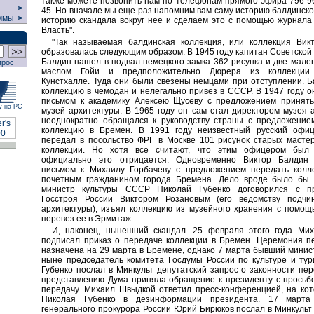
также можете позвонить нам по телефонам прямого эфира 796-96
>
45. Но вначале мы еще раз напомним вам саму историю балдинско
ммы
>
историю скандала вокруг нее и сделаем это с помощью журнала
Власть".
"Так называемая балдинская коллекция, или коллекция Вик
образовалась следующим образом. В 1945 году капитан Советской
Балдин нашел в подвал немецкого замка 362 рисунка и две мале
прос
маслом Гойи и предположительно Дюрера из коллекции 
Кунстхалле. Туда они были свезены немцами при отступлении. 
коллекцию в чемодан и нелегально привез в СССР. В 1947 году о
письмом к академику Алексею Щусеву с предложением принять
у на РС
музей архитектуры. В 1965 году он сам стал директором музея 
неоднократно обращался к руководству страны с предложением
коллекцию в Бремен. В 1991 году неизвестный русский офи
передал в посольство ФРГ в Москве 101 рисунок старых масте
коллекции. Но хотя все считают, что этим офицером был
официально это отрицается. Одновременно Виктор Балдин
письмом к Михаилу Горбачеву с предложением передать колл
почетным гражданином города Бремена. Дело вроде было бы "
министр культуры СССР Николай Губенко договорился с п
Госстроя России Виктором Розановым (его ведомству подчи
архитектуры), изъял коллекцию из музейного хранения с помо
перевез ее в Эрмитаж.
И, наконец, нынешний скандал. 25 февраля этого года Ми
подписал приказ о передаче коллекции в Бремен. Церемония п
назначена на 29 марта в Бремене, однако 7 марта бывший минист
ныне председатель комитета Госдумы России по культуре и ту
Губенко послал в Минкульт депутатский запрос о законности пер
представлению Дума приняла обращение к президенту с просьб
передачу. Михаил Швыдкой ответил пресс-конференцией, на ко
Николая Губенко в дезинформации президента. 17 марта 
генерального прокурора России Юрий Бирюков послал в Минкуль