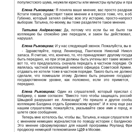
популистского шума, неужели юристы или министры культуры и пра
Елена Рыковцева:
Я поняла ваше мнение, вас просто раздраж
Кстати говоря, существует такое мнение и в прессе тоже, что, в 
Губенко, который затеял сейчас всю эту историю, просто-напрост
выборам. Татьяна, по-моему, вы тоже разделяете такое мнение.
Татьяна Андреасова:
Да, потому что если бы не было так
коллекцию бы спокойно уже передали, и закон бы действовал,
нарушал.
Елена Рыковцева:
И у нас следующий звонок. Пожалуйста, вы в
- Здравствуйте, город Ленинград, Пантюхов Николай Никол
запаса. Я считаю, что, конечно, то, что принадлежит другому госуд
быть передано, но при этом должны быть учтены вот такие момент
вот то, что предлагалось сначала передать в частном порядке. Он
являлась частной коллекцией некоего офицера Советской Армии.
отдавать ее хотели тоже в частном порядке. Такого быть не должн
сделали, что помешали этому. Должно быть решение государс
государственном уровне, как положено, если это примется,
передано.
Елена Рыковцева:
Один из слушателей, который прислал 
пейджер, с вами согласен: "Вместо того чтобы защищать российс
Швыдкой разрушает ее. Александр". Но пришло и другое сообщ
коллекцию Балдина отдать Бременскому музею". И я хочу еще раз
нашим слушателям, пожалуйста, указывайте свое имя и город, и
шлете свое сообщение.
Теперь мне хотелось бы, чтобы вы, Татьяна, и наши слушатели 
с мнением немецких журналистов по поводу истории с балдинско
Это мнение сформулировал для нашей программы Роуланд Фри
продюсер немецкой телекомпании ЦДФ в Москве.