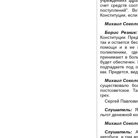
учреждениях здра
счет средств соо
поступлений". В
Конституции, если
Михаил Сокол
Борис Резник:
Конституции. Пред
так и остается бес
помощи и в ее к
поликлиники, г
принимают в боль
будет обеспечен. 
подпадаете под о
как. Придется, ви
Михаил Сокол
существовало бо
постсоветское. Т
грех.
Сергей Павлови
Слушатель:
Я 
льгот денежной к
Михаил Сокол
Слушатель:
А 
автобусе, и там во