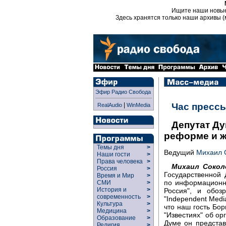
Ищите наши новы
Здесь хранятся только наши архивы (
Эфир Радио Свобода
|
Час пресс
RealAudio
WinMedia
Депутат Ду
реформе и ж
Темы дня
>
Ведущий
Михаил 
Наши гости
>
Права человека
>
Михаил Сокол
Россия
>
Государственной 
Время и Мир
>
по информационн
СМИ
>
История и
>
Россия", и обозр
современность
>
"Independent Med
Культура
>
что наш гость Бор
Медицина
>
"Известиях" об ор
Образование
>
Думе он представ
Религия
>