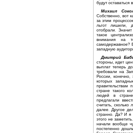
будут оставаться 
Михаил Соко
Собственно, вот 
за этим процессом
льгот лишили, 
отобрали. Значит
такое централиз
внимания на то
самодержавное? Во
западную аудитор
Дмитрий Баб
стороны, идет цен
выплат теперь до
требовали на Зап
России, конечно,
которых западны
правительствам 
стране такого ко
людей в стране
предлагали ввест
считать, сколько 
далее. Другое дел
странно. Да? И я
этого не заметить
начали вообще чу
постепенно дошл