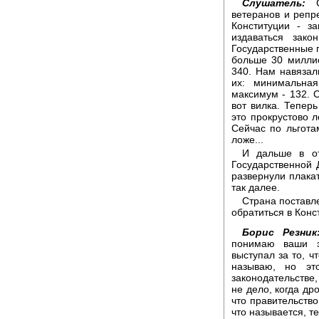
Слушатель:
Со
ветеранов и репр
Конституции - з
издаваться зак
Государственные п
больше 30 миллио
340. Нам навязали
их: минимальна
максимум - 132. С
вот вилка. Теперь
это прокрустово 
Сейчас по льгота
ложе...
И дальше в от
Государственной 
развернули плакат
так далее.
Страна поставл
обратиться в Конс
Борис Резник
понимаю ваши э
выступал за то, чт
называю, но эт
законодательстве
не дело, когда др
что правительство
что называется, т