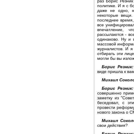
раз Борис Резни
политике. И я с 
даже не одно, н
некоторые вещи.
последнее время,
все унифицировало
впечатление, ч
рассылаются - вс
одинаково. Ну и 
массовой информа
журналистов. И я 
отбирать эти лице
могли бы вы излож
Борис Резник:
виде пришла к вам
Михаил Сокол
Борис Резник:
совершенно приме
заметку из "Совет
беседовал, с эт
провести реформу
нового закона о С
Михаил Сокол
свои действия?
Борис Резник: