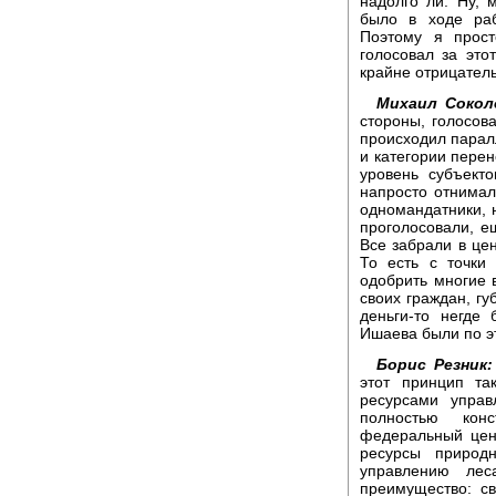
надолго ли. Ну, 
было в ходе раб
Поэтому я прос
голосовал за это
крайне отрицател
Михаил Сокол
стороны, голосова
происходил паралл
и категории перен
уровень субъект
напросто отнимал
одномандатники, 
проголосовали, е
Все забрали в цен
То есть с точки
одобрить многие в
своих граждан, гу
деньги-то негде 
Ишаева были по э
Борис Резник:
этот принцип та
ресурсами управ
полностью кон
федеральный цент
ресурсы природ
управлению лес
преимущество: св