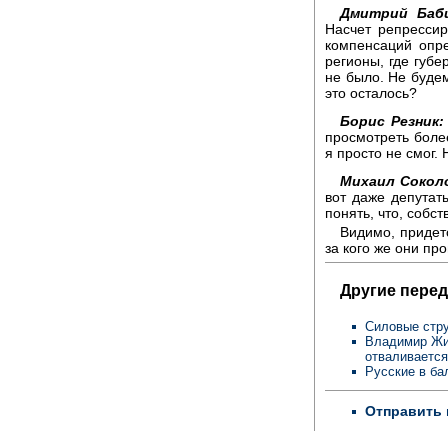
Дмитрий Баби
Насчет репресси
компенсаций опр
регионы, где губе
не было. Не будем
это осталось?
Борис Резник:
просмотреть более
я просто не смог. 
Михаил Сокол
вот даже депутаты
понять, что, собст
Видимо, придет
за кого же они пр
Другие перед
Силовые стр
Владимир Жи
отваливается 
Русские в ба
Отправить 