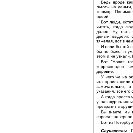
Ведь вроде ка
льготы на деньги,
кошмар. Понимае
идеей.
Вот люди, кста
читать, когда лю
далее. Ну, есть 
деньги выделят, 
тяжелая, вот в чем
И если бы той 
бы не было, я уж
этом и не узнали.
Вот "Новая га
корреспондент с
деревне.
У него же на э
что происходило 
замечательно, и
указания, все его
А когда пресса 
у нас журналисты
превратят в оруди
Вы знаете, мы 
спросят, наверное
Вот из Петербу
Слушатель:
Го