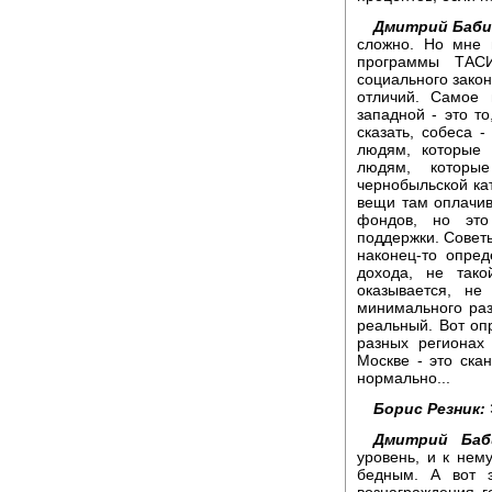
Дмитрий Баби
сложно. Но мне 
программы ТАСИ
социального закон
отличий. Самое 
западной - это то
сказать, собеса
людям, которые 
людям, которые
чернобыльской кат
вещи там оплачив
фондов, но это
поддержки. Советы
наконец-то опре
дохода, не тако
оказывается, не
минимального раз
реальный. Вот опр
разных регионах
Москве - это скан
нормально...
Борис Резник:
Дмитрий Баб
уровень, и к нем
бедным. А вот э
вознаграждения г