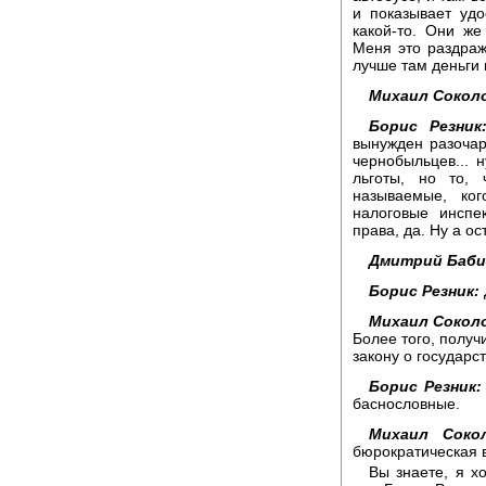
и показывает уд
какой-то. Они же
Меня это раздража
лучше там деньги 
Михаил Сокол
Борис Резник
вынужден разочар
чернобыльцев... 
льготы, но то, 
называемые, ко
налоговые инспе
права, да. Ну а ос
Дмитрий Баби
Борис Резник:
Михаил Сокол
Более того, получ
закону о государ
Борис Резник:
баснословные.
Михаил Сокол
бюрократическая 
Вы знаете, я х