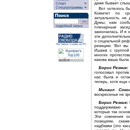
даже бывает слыш
Спорт
>
Спецпрограммы
>
Вот хотелось б
Комитет по ср
актуальность не 
Думы, нам сооб
подробный запрос
пленарным засе
закончилась. И я 
эти дополнительн
о социальной реф
Поставьте ссылку на РС
реакцию. Вот вы 
Ишаев с группой
многих протестов
какова ваша была
Борис Резник:
голосовал против
нас была и оста
теперь, хотя еще 
Михаил Сокол
воскресенье не зр
Борис Резник:
поддерживаю и И
которые так основ
Эти сомнения ос
позициям, скаж
надбавки (это кас