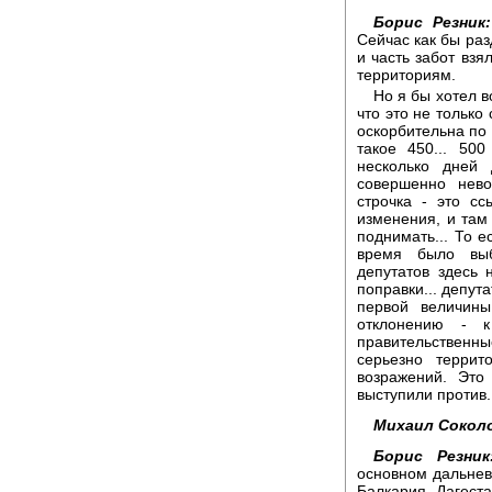
Борис Резник:
Сейчас как бы ра
и часть забот взя
территориям.
Но я бы хотел в
что это не только
оскорбительна по 
такое 450... 50
несколько дней
совершенно нево
строчка - это с
изменения, и там 
поднимать... То е
время было выб
депутатов здесь
поправки... депут
первой величин
отклонению - 
правительственн
серьезно террит
возражений. Это
выступили против.
Михаил Сокол
Борис Резник
основном дальнево
Балкария, Дагеста