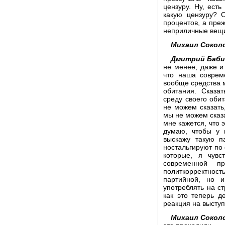
цензуру. Ну, есть
какую цензуру? О
процентов, а преж
неприличные вещи
Михаил Сокол
Дмитрий Баби
не менее, даже и
что наша соврем
вообще средства 
обитания. Сказа
среду своего обит
не можем сказать
мы не можем сказа
мне кажется, что э
думаю, чтобы у 
выскажу такую п
ностальгируют по 
которые, я чувс
современной п
политкорректность
партийной, но и
употреблять на ст
как это теперь д
реакция на высту
Михаил Сокол