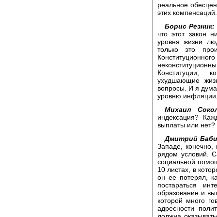
реальное обесцени
этих компенсаций.
Борис Резник:
что этот закон 
уровня жизни лю
только это про
Конституцион
неконституционным
Конституции, к
ухудшающие жизн
вопросы. И я дум
уровню инфляции, 
Михаил Сокол
индексация? Каж
выплаты или нет?
Дмитрий Баби
Западе, конечно,
рядом условий. С
социальной помощ
10 листах, в котор
он ее потерял, к
постараться инт
образование и вы
которой много го
адресности поли
должна оказыват