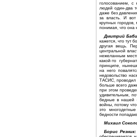
голосованием, с
людей один-два т
даже без давления
за власть. И вот
крупных городов,
понимая, что она 
Дмитрий Баби
кажется, что тут б
другая вещь. Пе
центральной влас
нежеланным местн
какой-то губерн
принципе, нынешн
на него повалят
недовольство насе
ТАСИС, проводил и
больше всего даж
при этом проведе
удивительным, по
бедные в нашей 
войны, потому что
это многодетные
бедности попадают
Михаил Сокол
Борис Резник:
обеспечивается на