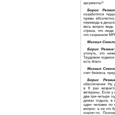
аргументы?
Борис Резник
позаботятся терр
правы абсолютно,
перевода в деньги
весь вопрос ведь 
страна, что люди
что сохранили МРО
Михаил Сокол
Борис Резник:
утонуть, это ни
Трудовом кодексе
есть благо.
Михаил Сокол
счет бизнеса, пр
Борис Резник
обеспечения. Ну, 
в 8 раз возрас
ветераны. Если у 
два-три-четыре го
домах отдыха, в 
один человек по 
вопрос: а на что 
платят-то. Поэт