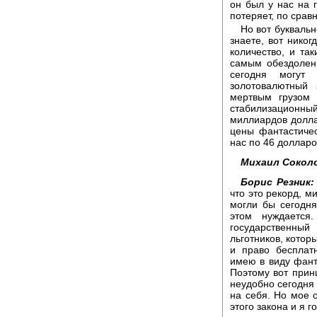
он был у нас на 
потеряет, по сравн
Но вот буквальн
знаете, вот никог
количество, и та
самым обездолен
сегодня могут
золотовалютный
мертвым грузом 
стабилизационный
миллиардов долла
цены фантастичес
нас по 46 долларо
Михаил Сокол
Борис Резник:
что это рекорд, м
могли бы сегодня
этом нуждается
государственный
льготников, котор
и право бесплат
имею в виду фант
Поэтому вот прин
неудобно сегодня 
на себя. Но мое о
этого закона и я г