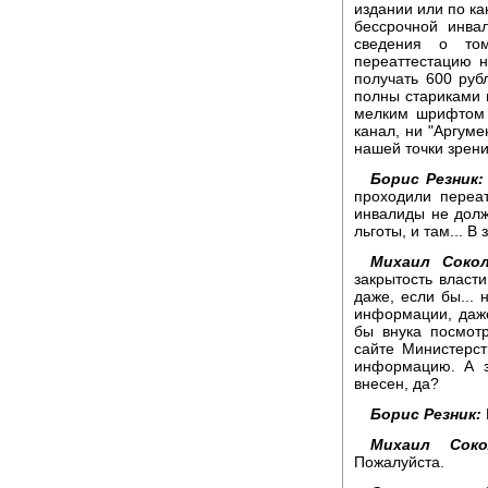
издании или по ка
бессрочной инва
сведения о то
переаттестацию н
получать 600 руб
полны стариками и
мелким шрифтом п
канал, ни "Аргуме
нашей точки зрени
Борис Резник:
проходили переат
инвалиды не долж
льготы, и там... В
Михаил Сокол
закрытость власти
даже, если бы...
информации, даж
бы внука посмотр
сайте Министерст
информацию. А з
внесен, да?
Борис Резник:
Михаил Соко
Пожалуйста.