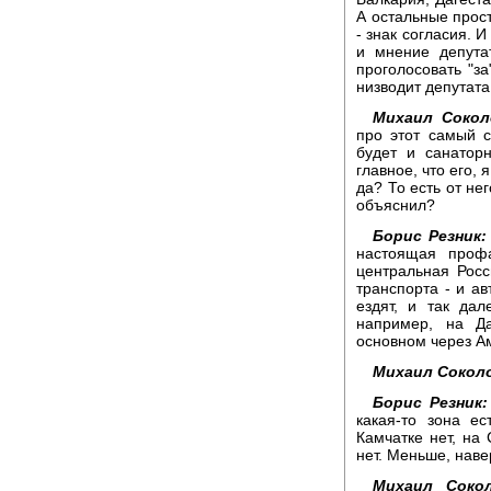
А остальные прост
- знак согласия. 
и мнение депута
проголосовать "за
низводит депутата
Михаил Сокол
про этот самый с
будет и санатор
главное, что его,
да? То есть от не
объяснил?
Борис Резник:
настоящая профа
центральная Росс
транспорта - и ав
ездят, и так дал
например, на Да
основном через Ам
Михаил Сокол
Борис Резник:
какая-то зона е
Камчатке нет, на 
нет. Меньше, навер
Михаил Сокол