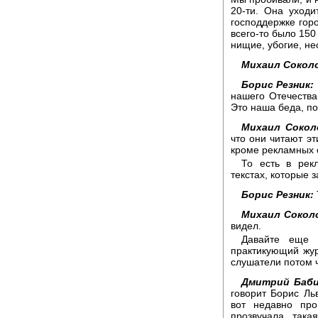
20-ти. Она уходи
господдержке горо
всего-то было 150
нищие, убогие, нес
Михаил Сокол
Борис Резник:
нашего Отечества,
Это наша беда, п
Михаил Сокол
что они читают эт
кроме рекламных 
То есть в рек
текстах, которые 
Борис Резник:
Михаил Сокол
видел.
Давайте еще 
практикующий жур
слушатели потом ч
Дмитрий Баби
говорит Борис Ль
вот недавно пр
прозвучала така