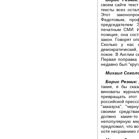
своем сайте текст
тексты всех оста
Этот законопро
Федотовым, про
председателем 
печатным СМИ. И
позиция, она сост
закон. Говорят оп
Сколько у нас 
демократический, 
покое. В Англии с
Первая поправка 
недавно был "кругл
Михаил Сокол
Борис Резник:
такие, я бы ска
виноваты журнал
превращать этот
российской прессой
"заказуха", "чер
своими средства
должно какие-т
непопулярную мер
предложил, что во
хотя несравнимо п