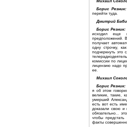
Михаил Сокол
Борис Резник:
перейти туда.
Дмитрий Баби
Борис Резник:
исходил еще и
предположений. В
получает автома
одну строчку, к
подчеркнуть это 
телерадиодеятел
комиссии по лице
лицензию надо про
ее.
Михаил Сокол
Борис Резник:
я об этом говори
великие, такие, 
умерший Алексан
есть вот есть им
доказали свою и 
обязательно... эт
чтобы предстать
факты совершенно