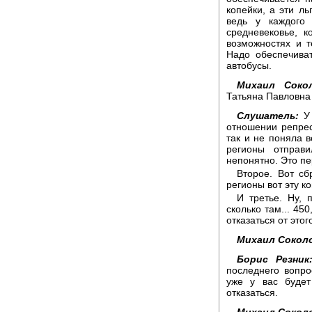
копейки, а эти л
ведь у каждого 
средневековье, 
возможностях и те
Надо обеспечива
автобусы.
Михаил Сокол
Татьяна Павловна 
Слушатель:
У 
отношении репрес
так и не поняла в
регионы отправи
непонятно. Это пе
Второе. Вот сб
регионы вот эту 
И третье. Ну, 
сколько там... 450
отказаться от это
Михаил Сокол
Борис Резник
последнего вопро
уже у вас будет
отказаться.
Михаил Сокол