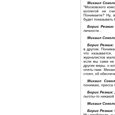
Михаил Сокол
"Московского комс
коллегой не счи
Понимаете? Ну, в
будет показывать 
Борис Резник:
личности...
Михаил Сокол
Борис Резник:
в другом. Понимае
что называется,
журналистов мало
если мы сами не 
другие меры, о ко
опять-таки Миха
стоял, об обеспе
Михаил Сокол
понимаю, пресса т
Борис Резник:
льготы-то никакой 
Михаил Сокол
Борис Резник:
Мы пробивали, и н