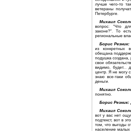
лучше чего-то та
ветераны получат
Петербурге.
Михаил Сокол
вопрос: "Что дл
законе?". То ес
региональные вла
Борис Резник:
из конкретных 
обещана поддержк
подушка создана, 
свои обязательст
видимо, будет...
центр. Я не могу 
знаю все-таки об
деньги.
Михаил Сокол
понятно.
Борис Резник:
Михаил Сокол
вот у вас нет ощ
подтекст, вот в 
том, что выгоды о
население малых 