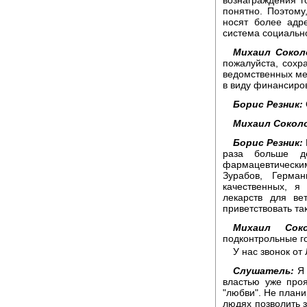
понятно. Поэтому,
носят более адре
система социальн
Михаил Сокол
пожалуйста, сохра
ведомственных ме
в виду финансиро
Борис Резник:
Михаил Сокол
Борис Резник:
раза больше де
фармацевтическ
Зурабов, Герма
качественных, я
лекарств для ве
приветствовать та
Михаил Соко
подконтрольные г
У нас звонок от
Слушатель:
Я 
властью уже про
"любви". Не плани
людях позволить з