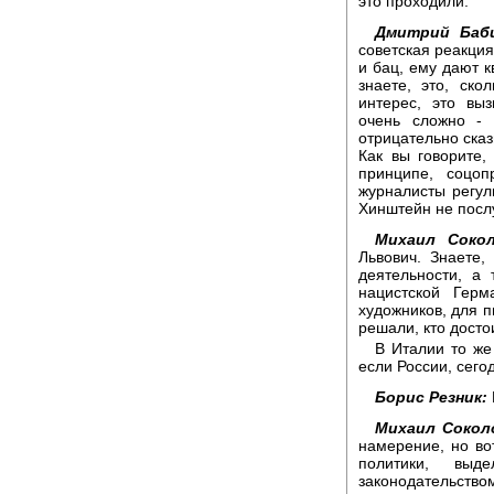
это проходили.
Дмитрий Баби
советская реакция
и бац, ему дают к
знаете, это, ск
интерес, это вы
очень сложно - 
отрицательно сказ
Как вы говорите,
принципе, соцоп
журналисты регул
Хинштейн не посл
Михаил Сокол
Львович. Знаете,
деятельности, а
нацистской Гер
художников, для п
решали, кто достои
В Италии то же
если России, сего
Борис Резник:
Михаил Сокол
намерение, но во
политики, вы
законодательство