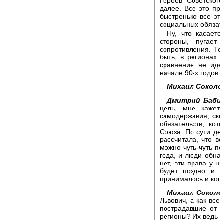
Героев Советско
далее. Все это п
быстренько все эт
социальных обязат
Ну, что касает
стороны, пугае
сопротивления. Т
быть, в регионах
сравнение не ид
начале 90-х годов.
Михаил Сокол
Дмитрий Баби
цель, мне кажет
самодержавия, ск
обязательств, ко
Союза. По сути де
рассчитала, что 
можно чуть-чуть п
года, и люди обна
нет, эти права у 
будет поздно и 
принималось и ког
Михаил Сокол
Львович, а как вс
пострадавшие от
регионы? Их ведь 