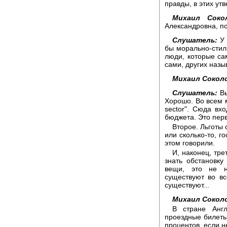
правды, в этих ут
Михаил Соко
Александровна, по
Слушатель:
У 
бы морально-стили
люди, которые са
сами, других назы
Михаил Сокол
Слушатель:
Вы
Хорошо. Во всем м
sector". Сюда вх
бюджета. Это пер
Второе. Льготы 
или сколько-то, г
этом говорили.
И, наконец, тре
знать обстановку
вещи, это не н
существуют во вс
существуют...
Михаил Сокол
В стране Англ
проездные билеты
процентов, если н