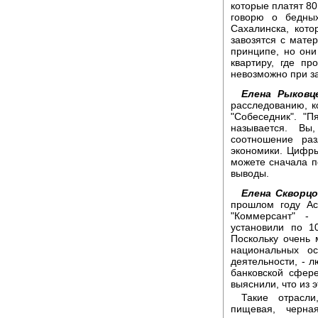
которые платят 80
говорю о бедных
Сахалинска, кото
завозятся с матер
принципе, но они
квартиру, где пр
невозможно при за
Елена Рыковц
расследованию, к
"Собеседник". "
называется. Вы
соотношение раз
экономики. Цифры
можете сначала п
выводы.
Елена Скворцо
прошлом году Ас
"Коммерсант" -
установили по 1
Поскольку очень 
национальных ос
деятельности, - л
банковской сфер
выяснили, что из 
Такие отрасли
пищевая, черна