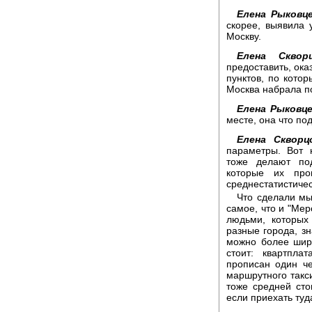
Елена Рыковце
скорее, выявила 
Москву.
Елена Скворц
предоставить, ока
пунктов, по кото
Москва набрала п
Елена Рыковце
месте, она что п
Елена Скворц
параметры. Вот 
тоже делают по
которые их про
среднестатистиче
Что сделали мы
самое, что и "Мер
людьми, которых
разные города, з
можно более шир
стоит: квартпла
прописан один че
маршрутного такси
тоже средней сто
если приехать туд