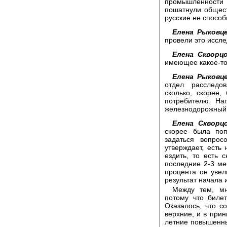
промышленности 
пошатнули общест
русские не способ
Елена Рыковце
провели это иссл
Елена Скворцо
имеющее какое-то
Елена Рыковце
отдел расследо
сколько, скорее
потребителю. На
железнодорожный 
Елена Скворцо
скорее была поп
задаться вопро
утверждает, есть
ездить, то есть 
последние 2-3 ме
процента он увел
результат начала 
Между тем, мн
потому что биле
Оказалось, что 
верхние, и в прин
летние повышенны