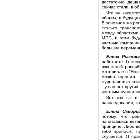
достаточно деше
сейчас стали, в о
Что же касаетс
общем, в будуще
В основном на рег
сколько транспор
между областями, 
МПС, и этим буду
частные компании,
большие перемены
Елена Рыковце
работаете: Гост
известный россий
материале в "Ново
можно хоронить в
журналистика слив
- у вас нет други
честным журналис
Вот как вы в 
расследования, ка
Елена Скворцо
потому что дей
начитавшись детек
принципе. Либо во
тебе приносят, п
случается. Я пра