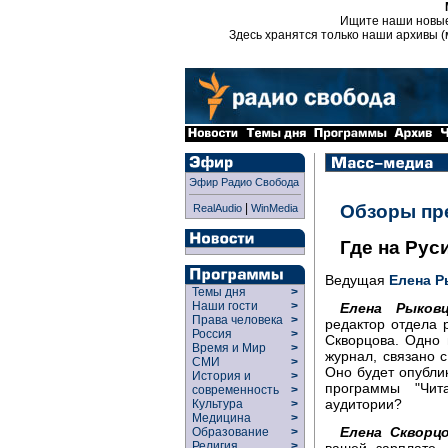
Ищите наши новы
Здесь хранятся только наши архивы (
Эфир Радио Свобода
|
Обзоры пр
RealAudio
WinMedia
Где на Рус
Ведущая
Елена Р
Темы дня
>
Наши гости
>
Елена Рыковц
Права человека
>
редактор отдела 
Россия
>
Скворцова. Одно 
Время и Мир
>
журнал, связано с
СМИ
>
Оно будет опублик
История и
>
программы "Чит
современность
>
аудитории?
Культура
>
Медицина
>
Елена Скворцо
Образование
>
Религия
>
вашей зарплате,