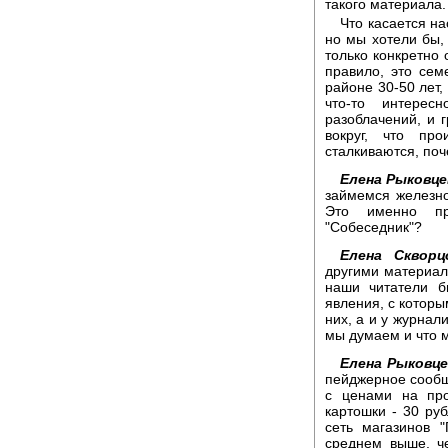
такого материала.
Что касается н
но мы хотели бы,
только конкретно 
правило, это сем
районе 30-50 лет,
что-то интерес
разоблачений, и г
вокруг, что пр
сталкиваются, поч
Елена Рыковце
займемся железн
Это именно пр
"Собеседник"?
Елена Скворц
другими материал
наши читатели б
явления, с которы
них, а и у журнал
мы думаем и что 
Елена Рыковце
пейджерное сообщ
с ценами на про
картошки - 30 руб
сеть магазинов 
среднем выше, ч