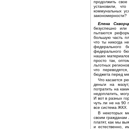
продолжить свое
установили, чт
коммунальных усл
закономерности?
Елена Скворц
безуспешно или
пытаются реформ
большую часть пл
что ты никогда не
федерального б
федерального бю
наших материалов,
просто так, опто
льготных регионов
что переводятся
бюджета перед ме
Что касается ре
деньги на мазут
потратить на каки
недоплатить, могу
И вот в разных го
чуть ли не на 90 
все система ЖКХ.
В некоторых м
своим гражданам 
платят, как мы вы
и естественно, и