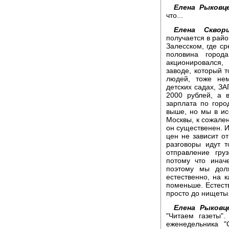
Елена Рыковце
что...
Елена Скворц
получается в райо
Залесском, где ср
половина город
акционировался,
заводе, который т
людей, тоже нем
детских садах, ЗА
2000 рублей, а 
зарплата по город
выше, но мы в ис
Москвы, к сожален
он существенен. И
цен не зависит от
разговоры идут т
отправление гру
потому что инач
поэтому мы дол
естественно, на 
поменьше. Естеств
просто до нищеты
Елена Рыковц
"Читаем газеты"
еженедельника "