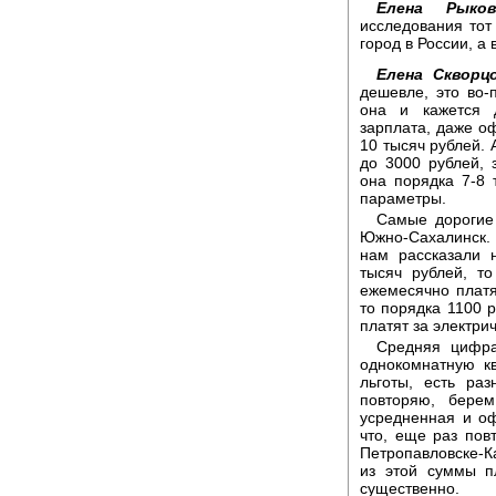
Елена Рыков
исследования тот 
город в России, а
Елена Скворцо
дешевле, это во-
она и кажется 
зарплата, даже о
10 тысяч рублей. 
до 3000 рублей, 
она порядка 7-8 
параметры.
Самые дорогие 
Южно-Сахалинск.
нам рассказали 
тысяч рублей, то
ежемесячно платя
то порядка 1100 
платят за электрич
Средняя цифра
однокомнатную кв
льготы, есть ра
повторяю, берем
усредненная и оф
что, еще раз пов
Петропавловске-Ка
из этой суммы п
существенно.