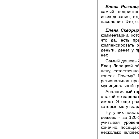
Елена Рыковце
самый неприятн
исследования, тот
населения. Это, с
Елена Скворцо
комментарии, кот
что да, есть пр
компенсировать 
деньги, денег у 
нет.
Самый дешевый 
Елец Липецкой об
цену, естественно
копеек. Почему? 
региональная про
муниципальный тр
Аналогичный го
с такой же зарпла
имеет. Я еще раз
которые могут зар
Ну, у них поес
дешево - за 120-
учитывая уровен
конечно, посещаю
несколько человек