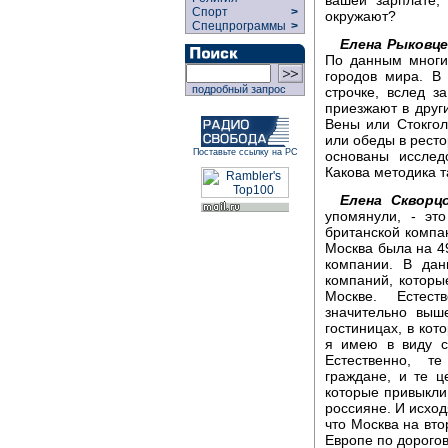
Спорт
>
окружают?
Спецпрограммы
>
Елена Рыковце
По данным многи
городов мира. В
подробный запрос
строчке, вслед з
приезжают в други
Вены или Стокгол
или обеды в рест
Поставьте ссылку на РС
основаны исслед
Какова методика т
Елена Скворцо
упомянули, - эт
британской компа
Москва была на 49
компании. В дан
компаний, которы
Москве. Естест
значительно выш
гостиницах, в кот
я имею в виду с
Естественно, т
граждане, и те ц
которые привыкли
россияне. И исход
что Москва на вто
Европе по дорого