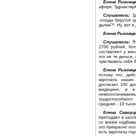
Елена Рыковце
эфире. Здравствуй
Слушатель:
Зд
-откуда берутся ц
далее?!. Ну, вот я
Елена Рыковце
Слушатель:
Я 
2700 рублей. Хот
составляют у мен
это не те деньги,
чувствовать себя 
Елена Рыковце
потому что, дей
зарплата наших 
достигает 100 до
медицине, и в
низкооплачиваем
трудоспособного
средняя - 10 тыся
Елена Скворц
преподает в школе
со всеми надбавк
это прекрасно осо
есть зарплаты пор